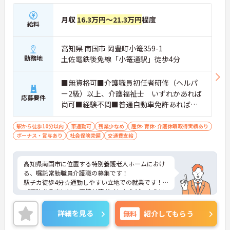
月収
16.3万円～21.3万円
程度
給料
高知県 南国市 岡豊町小篭359-1
勤務地
土佐電鉄後免線「小篭通駅」徒歩4分
■無資格可■介護職員初任者研修（ヘルパ
ー2級）以上、介護福祉士 いずれかあれば
応募要件
尚可■経験不問■普通自動車免許あれば尚
可
駅から徒歩10分以内
車通勤可
残業少なめ
産休･育休･介護休暇取得実績あり
ボーナス・賞与あり
社会保険完備
交通費支給
高知県南国市に位置する特別養護老人ホームにおけ
る、嘱託常勤職員介護職の募集です！
駅チカ徒歩4分☆通勤しやすい立地での就業です！
ご興味ある方には、面接対策ポイントなど、さらに
詳細をお話しいたしますのでお気軽にご相談くださ
い。
詳細を見る
無料
紹介してもらう