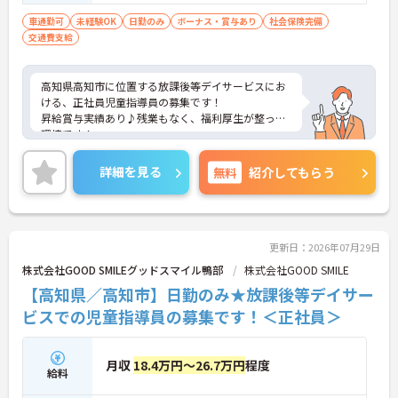
車通勤可
未経験OK
日勤のみ
ボーナス・賞与あり
社会保険完備
交通費支給
高知県高知市に位置する放課後等デイサービスにお
ける、正社員児童指導員の募集です！
昇給賞与実績あり♪残業もなく、福利厚生が整った
環境です！
ご興味ある方には、面接対策ポイントなど、さらに
詳細をお話しいたしますのでお気軽にご相談くださ
詳細を見る
無料
紹介してもらう
い。
更新日：2026年07月29日
株式会社GOOD SMILEグッドスマイル鴨部
株式会社GOOD SMILE
【高知県／高知市】日勤のみ★放課後等デイサー
ビスでの児童指導員の募集です！＜正社員＞
月収
18.4万円～26.7万円
程度
給料