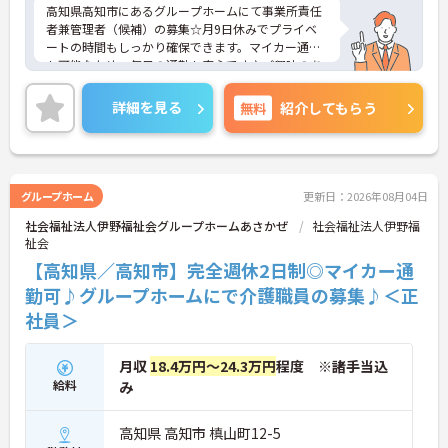
高知県高知市にあるグループホームにて事業所責任
者兼管理者（候補）の募集☆月9日休みでプライベ
ートの時間もしっかり確保できます。マイカー通勤
も可能なため、毎日の通勤も安心です♪ご興味のあ
る方には、面接対策ポイントなど、さらに詳細をご
案内しますのでお気軽にご相談ください！
詳細を見る
無料
紹介してもらう
グループホーム
更新日：2026年08月04日
社会福祉法人伊野福祉会グループホームあさかぜ
社会福祉法人伊野福
祉会
【高知県／高知市】完全週休2日制◎マイカー通
勤可♪グループホームにで介護職員の募集♪＜正
社員＞
月収
18.4万円～24.3万円
程度 ※諸手当込
給料
み
高知県 高知市 槙山町12-5