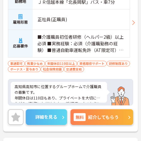
勤務地
ＪＲ信越本線「北長岡駅」バス・車7分
正社員(正職員)
雇用形態
■介護職員初任者研修（ヘルパー2級）以上
必須 ■実務経験：必須（介護職勤務の経
応募要件
験） ■普通自動車運転免許（AT限定可）：
必須
車通勤可
残業少なめ
年間休日110日以上
資格取得サポート
研修制度あり
ボーナス・賞与あり
社会保険完備
交通費支給
高知県高知市に位置するグループホームで介護職員
の募集です。
年間休日は110日もあり、プライベートを大切にし
ながらご勤務いただけます。ご利用者一人ひとりに
寄り添って、その方に合わせた介護サービスの提供
を行っていただける方を募集しています。
詳細を見る
無料
紹介してもらう
ご興味のある方には、面接対策ポイントなど、さら
に詳細をご案内しますのでお気軽にご相談くださ
い！