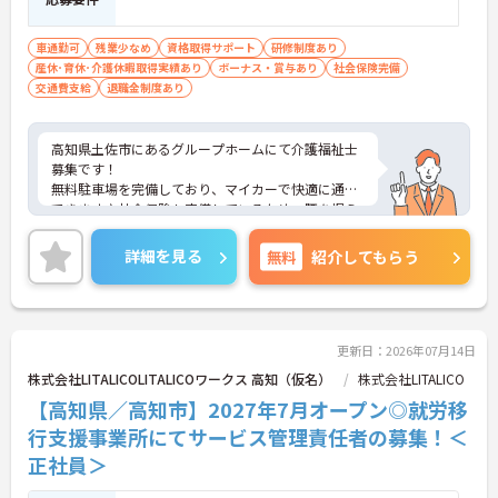
■ 通勤しやすい好立地環境
車通勤可
残業少なめ
資格取得サポート
研修制度あり
産休･育休･介護休暇取得実績あり
ボーナス・賞与あり
社会保険完備
毎日の通勤負担を軽減しやすい職場です
交通費支給
退職金制度あり
・菜園場電停から徒歩2分
・高知駅から車で6分
・通勤手当支給あり
高知県土佐市にあるグループホームにて介護福祉士
→ 通勤時間を抑えながら働きやすい環境です♪
募集です！
無料駐車場を完備しており、マイカーで快適に通勤
できます♪社会保険も完備しているため、腰を据え
て長く働きたい方におすすめの環境です◎
ご興味のある方には、面接対策ポイントなど、さら
詳細を見る
無料
紹介してもらう
に詳細をご案内しますのでお気軽にご相談くださ
い！
更新日：2026年07月14日
株式会社LITALICOLITALICOワークス 高知（仮名）
株式会社LITALICO
【高知県／高知市】2027年7月オープン◎就労移
行支援事業所にてサービス管理責任者の募集！＜
正社員＞