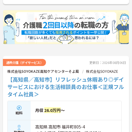
通所介護（デイサービス）
更新日：2026年08月06日
株式会社SOYOKAZE高知ケアセンターそよ風
株式会社SOYOKAZE
【高知県／高知市】リフレッシュ休暇あり◎デイ
サービスにおける生活相談員のお仕事＜正規フル
タイム社員＞
月収
26.0万円
～
給料
高知県 高知市 福井町805-4