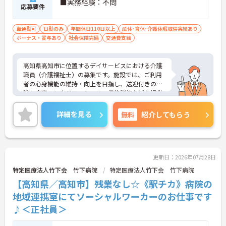
■実務経験：不問
応募要件
車通勤可
日勤のみ
年間休日110日以上
産休･育休･介護休暇取得実績あり
ボーナス・賞与あり
社会保険完備
交通費支給
高知県高知市に位置するデイサービスにおける介護
職員（介護福祉士）の募集です。施設では、ご利用
者の心身機能の維持・向上を目指し、送迎付きの入
浴・食事・レクリエーション・機能訓練などを提供
されています。
年間休日は110日もあります。プライベートを大切
詳細を見る
無料
紹介してもらう
にしながらご勤務いただけます。また、マイカー通
勤が可能です。通勤が苦になりません。
ご興味のある方には、面接対策ポイントなど、さら
に詳細をご案内しますのでお気軽にご相談くださ
い！
更新日：2026年07月28日
特定医療法人竹下会 竹下病院
特定医療法人竹下会 竹下病院
【高知県／高知市】残業なし☆《駅チカ》病院の
地域連携室にてソーシャルワーカーのお仕事です
♪＜正社員＞