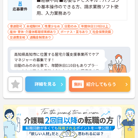
■経験不問 ■必要なＰＣスキル：パソコン
の基本操作のできる方、請求業務ソフト使
応募要件
用、入力業務あり
車通勤可
未経験OK
残業少なめ
日勤のみ
年間休日110日以上
産休･育休･介護休暇取得実績あり
ボーナス・賞与あり
社会保険完備
交通費支給
退職金制度あり
高知県高知市に位置する居宅介護支援事業所でケア
マネジャーの募集です！
日勤のみのお仕事で、年間休日110日もありプライ
ベートとの両立を目指す方におすすめの環境です◎
無料駐車場もある為マイカーでの通勤も楽々♪現場
経験のない方でもチャレンジできる職場で、フォロ
詳細を見る
無料
紹介してもらう
ー体制もあり、経験に関わらず安心してスタートで
きます。
こちらの求人にご興味がございましたら面接のポイ
ントもお伝えしますので是非ご応募お待ちしており
ます。