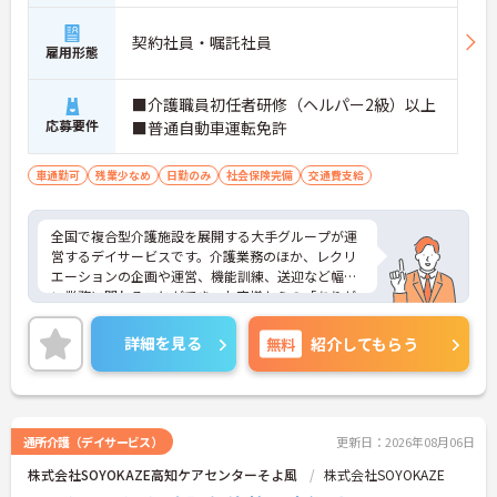
契約社員・嘱託社員
雇用形態
■介護職員初任者研修（ヘルパー2級）以上
応募要件
■普通自動車運転免許
車通勤可
残業少なめ
日勤のみ
社会保険完備
交通費支給
全国で複合型介護施設を展開する大手グループが運
営するデイサービスです。介護業務のほか、レクリ
エーションの企画や運営、機能訓練、送迎など幅広
い業務に関わることができ、お客様からの「ありが
とう」を直接やりがいにできる環境です。有給休暇
とは別に年間17日間のリフレッシュ休暇が付与さ
詳細を見る
無料
紹介してもらう
れ、平日の取得もしやすいため、ご家庭との両立や
ご自身の趣味など、プライベートを大切にしながら
日勤帯で無理なく働き続けられます。髪色やネイル
なども原則自由となっており、ご自身のスタイルを
保ちながらいきいきと働ける点も魅力です。また、
通所介護（デイサービス）
更新日：2026年08月06日
個人の評価等に応じて支払われる特別報酬制度があ
株式会社SOYOKAZE高知ケアセンターそよ風
株式会社SOYOKAZE
り、頑張りがしっかりと還元されます。定年後も70
歳まで再雇用制度を利用して働けるため、資格と経