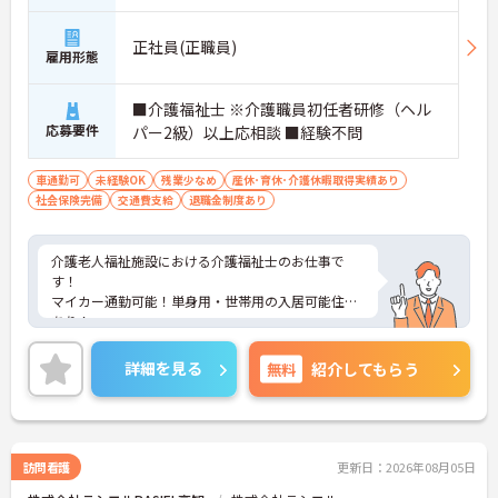
正社員(正職員)
雇用形態
■介護福祉士 ※介護職員初任者研修（ヘル
応募要件
パー2級）以上応相談 ■経験不問
車通勤可
未経験OK
残業少なめ
産休･育休･介護休暇取得実績あり
社会保険完備
交通費支給
退職金制度あり
介護老人福祉施設における介護福祉士のお仕事で
す！
マイカー通勤可能！単身用・世帯用の入居可能住宅
あり！
残業ほぼなし！お仕事のあとの時間も有効に使えま
す。
詳細を見る
無料
紹介してもらう
ご興味ある方には、面接対策ポイントなど、さらに
詳細をお話しいたしますのでお気軽にご相談くださ
い！
訪問看護
更新日：2026年08月05日