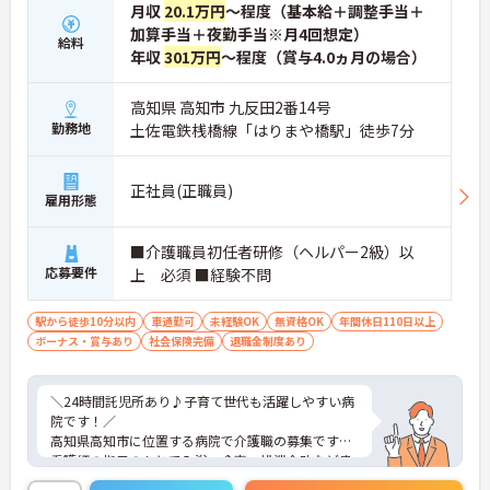
月収
20.1万円
～程度（基本給＋調整手当＋
加算手当＋夜勤手当※月4回想定）
給料
年収
301万円
～程度（賞与4.0ヵ月の場合）
高知県 高知市 九反田2番14号
勤務地
土佐電鉄桟橋線「はりまや橋駅」徒歩7分
正社員(正職員)
雇用形態
■介護職員初任者研修（ヘルパー2級）以
応募要件
上 必須 ■経験不問
駅から徒歩10分以内
車通勤可
未経験OK
無資格OK
年間休日110日以上
ボーナス・賞与あり
社会保険完備
退職金制度あり
＼24時間託児所あり♪子育て世代も活躍しやすい病
院です！／
高知県高知市に位置する病院で介護職の募集です。
看護師の指示のもとで入浴・食事・排泄介助など患
者様の日常生活を支える大切な役割を担います。経