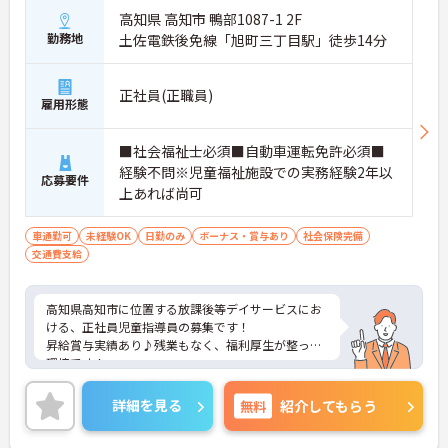
高知県 高知市 鴨部1087-1 2F
勤務地
土佐電鉄後免線「旭町三丁目駅」徒歩14分
正社員(正職員)
雇用形態
■社会福祉士必須■自動車運転免許必須■
経験不問※児童福祉施設での実務経験2年以
応募要件
上あれば尚可
車通勤可
未経験OK
日勤のみ
ボーナス・賞与あり
社会保険完備
交通費支給
高知県高知市に位置する放課後等デイサービスにお
ける、正社員児童指導員の募集です！
昇給賞与実績あり♪残業もなく、福利厚生が整った
環境です！
ご興味ある方には、面接対策ポイントなど、さらに
詳細をお話しいたしますのでお気軽にご相談くださ
詳細を見る
無料
紹介してもらう
い。