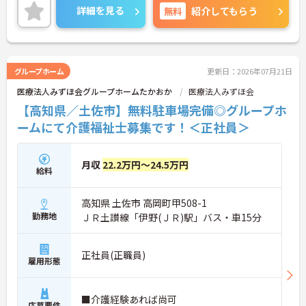
験が浅い方やブランクがある方もチャレンジしやす
詳細を見る
無料
紹介してもらう
い環境で、賞与4ヶ月分の支給実績や退職金制度な
ど待遇面も充実。さらに24時間体制の託児所を完備
しており、子育てと仕事を両立したい方にも嬉しい
職場です。長く安定して働きたい方におすすめの求
人です。
グループホーム
更新日：2026年07月21日
医療法人みずほ会グループホームたかおか
医療法人みずほ会
■ 賞与実績が魅力の職場
【高知県／土佐市】無料駐車場完備◎グループホ
ームにて介護福祉士募集です！＜正社員＞
安定した待遇のもとで働ける環境です
・賞与4.0ヶ月の過去実績あり
・昇給実績あり
月収
22.2万円～24.5万円
・退職金制度あり（勤続3年以上）
給料
→ 長期的なキャリア形成を目指しやすい環境です♪
高知県 土佐市 高岡町甲508-1
■ 子育てとの両立を応援
勤務地
ＪＲ土讃線「伊野(ＪＲ)駅」バス・車15分
ライフステージに合わせた働き方を目指せます
・24時間体制の託児所あり
正社員(正職員)
雇用形態
・育児休業取得実績あり
・看護休暇取得実績あり
→ 家庭と仕事の両立を目指しやすい環境です♪
■介護経験あれば尚可
応募要件