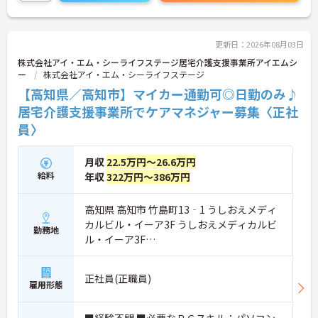
更新日：2026年08月03日
株式会社アイ・エム・シーライフステージ居宅介護支援事業所アイエムシ
ー
株式会社アイ・エム・シーライフステージ
【高知県／高知市】マイカー通勤可◎日勤のみ♪
居宅介護支援事業所でケアマネジャー募集〈正社
員〉
月収
22.5万円～26.6万円
給料
年収
322万円～386万円
高知県 高知市 竹島町13‐1 うしおえメディ
カルビル・イーア3F うしおえメディカルビ
勤務地
ル・イーア3F
ＪＲ土讃線「高知駅」バス・車8分
正社員(正職員)
雇用形態