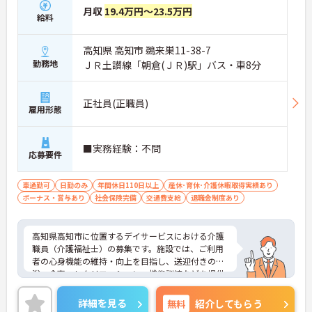
月収
19.4万円～23.5万円
給料
高知県 高知市 鵜来巣11-38-7
勤務地
ＪＲ土讃線「朝倉(ＪＲ)駅」バス・車8分
正社員(正職員)
雇用形態
■実務経験：不問
応募要件
車通勤可
日勤のみ
年間休日110日以上
産休･育休･介護休暇取得実績あり
ボーナス・賞与あり
社会保険完備
交通費支給
退職金制度あり
高知県高知市に位置するデイサービスにおける介護
職員（介護福祉士）の募集です。施設では、ご利用
者の心身機能の維持・向上を目指し、送迎付きの入
浴・食事・レクリエーション・機能訓練などを提供
されています。
年間休日は110日もあります。プライベートを大切
詳細を見る
無料
紹介してもらう
にしながらご勤務いただけます。また、マイカー通