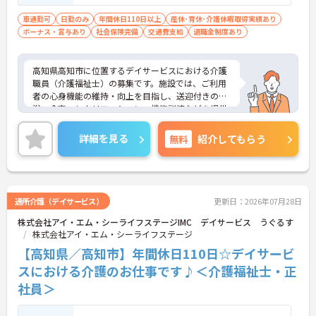
車通勤可
日勤のみ
年間休日110日以上
産休･育休･介護休暇取得実績あり
ボーナス・賞与あり
社会保険完備
交通費支給
退職金制度あり
高知県高知市に位置するデイサービスにおける介護
職員（介護福祉士）の募集です。施設では、ご利用
者の心身機能の維持・向上を目指し、送迎付きの入
浴・食事・レクリエーション・機能訓練などを提供
されています。
年間休日は110日もあります。プライベートを大切
詳細を見る
無料
紹介してもらう
にしながらご勤務いただけます。また、マイカー通
勤が可能です。通勤が苦になりません。
ご興味のある方には、面接対策ポイントなど、さら
に詳細をご案内しますのでお気軽にご相談くださ
い！
通所介護（デイサービス）
更新日：2026年07月28日
株式会社アイ・エム・シーライフステージIMC デイサービス うぐるす
株式会社アイ・エム・シーライフステージ
【高知県／高知市】年間休日110日☆デイサービ
スにおける介護のお仕事です♪＜介護福祉士・正
社員＞