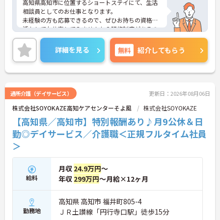
高知県高知市に位置するショートステイにて、生活
相談員としてのお仕事となります。
未経験の方も応募できるので、ぜひお持ちの資格を
活かしてお仕事してみませんか？研修制度があるの
で、初めてのお仕事の方でも安心して始めることが
できます！
詳細を見る
無料
紹介してもらう
ご興味ある方は面接ポイントをお伝えしますので、
お気軽にお問い合わせください♪
通所介護（デイサービス）
更新日：2026年08月06日
株式会社SOYOKAZE高知ケアセンターそよ風
株式会社SOYOKAZE
【高知県／高知市】特別報酬あり♪月9公休＆日
勤◎デイサービス／介護職＜正規フルタイム社員
＞
月収
24.9万円
～
給料
年収
299万円
～月給×12ヶ月
高知県 高知市 福井町805-4
勤務地
ＪＲ土讃線「円行寺口駅」徒歩15分