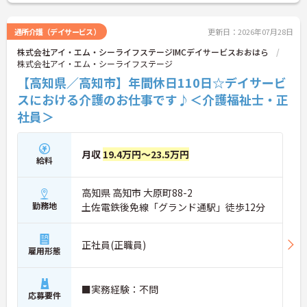
通所介護（デイサービス）
更新日：2026年07月28日
株式会社アイ・エム・シーライフステージIMCデイサービスおおはら
株式会社アイ・エム・シーライフステージ
【高知県／高知市】年間休日110日☆デイサービ
スにおける介護のお仕事です♪＜介護福祉士・正
社員＞
月収
19.4万円～23.5万円
給料
高知県 高知市 大原町88-2
勤務地
土佐電鉄後免線「グランド通駅」徒歩12分
正社員(正職員)
雇用形態
■実務経験：不問
応募要件