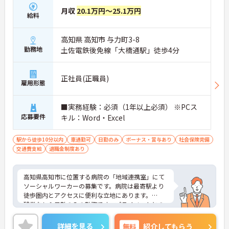
月収
20.1万円～25.1万円
給料
高知県 高知市 与力町3-8
勤務地
土佐電鉄後免線「大橋通駅」徒歩4分
正社員(正職員)
雇用形態
■実務経験：必須（1年以上必須） ※PCス
応募要件
キル：Word・Excel
駅から徒歩10分以内
車通勤可
日勤のみ
ボーナス・賞与あり
社会保険完備
交通費支給
退職金制度あり
高知県高知市に位置する病院の「地域連携室」にて
ソーシャルワーカーの募集です。病院は最寄駅より
徒歩圏内とアクセスに便利な立地にあります。
残業なし＆日勤のみの勤務です。プライベートとの
メリハリのある働き方ができます。
ご興味のある方には、面接対策ポイントなど、さら
詳細を見る
無料
紹介してもらう