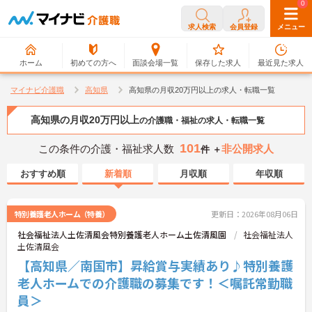
0
0
求人検索
会員登録
メニュー
ホーム
初めての方へ
面談会場一覧
保存した求人
最近見た求人
マイナビ介護職
高知県
高知県の月収20万円以上の求人・転職一覧
高知県の月収20万円以上
の介護職・福祉の求人・転職一覧
101
この条件の介護・福祉求人数
非公開求人
件 ＋
おすすめ順
新着順
月収順
年収順
特別養護老人ホーム（特養）
更新日：2026年08月06日
社会福祉法人土佐清風会特別養護老人ホーム土佐清風園
社会福祉法人
土佐清風会
【高知県／南国市】昇給賞与実績あり♪特別養護
老人ホームでの介護職の募集です！＜嘱託常勤職
員＞