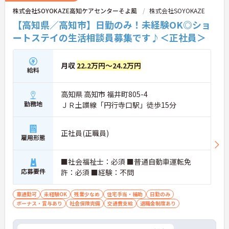
株式会社SOYOKAZE高知ケアセンターそよ風
株式会社SOYOKAZE
【高知県／高知市】日勤のみ！未経験OK◎ショ
ートステイの生活相談員募集です♪＜正社員＞
月収
22.2万円～24.2万円
給料
高知県 高知市 福井町805-4
勤務地
ＪＲ土讃線「円行寺口駅」徒歩15分
正社員(正職員)
雇用形態
■社会福祉士：必須 ■普通自動車運転免
応募要件
許：必須 ■経験：不問
車通勤可
未経験OK
残業少なめ
住宅手当・補助
日勤のみ
ボーナス・賞与あり
社会保険完備
交通費支給
退職金制度あり