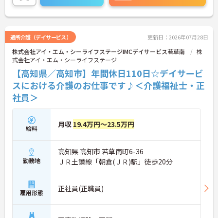
勤が可能です。通勤が苦になりません。
ご興味のある方には、面接対策ポイントなど、さら
に詳細をご案内しますのでお気軽にご相談くださ
い！
通所介護（デイサービス）
更新日：2026年07月28日
株式会社アイ・エム・シーライフステージIMCデイサービス若草南
株
式会社アイ・エム・シーライフステージ
【高知県／高知市】年間休日110日☆デイサービ
スにおける介護のお仕事です♪＜介護福祉士・正
社員＞
月収
19.4万円～23.5万円
給料
高知県 高知市 若草南町6-36
勤務地
ＪＲ土讃線「朝倉(ＪＲ)駅」徒歩20分
正社員(正職員)
雇用形態