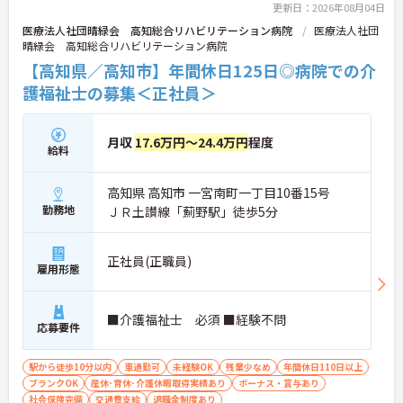
更新日：2026年08月04日
医療法人社団晴緑会 高知総合リハビリテーション病院
医療法人社団
晴緑会 高知総合リハビリテーション病院
【高知県／高知市】年間休日125日◎病院での介
護福祉士の募集＜正社員＞
月収
17.6万円～24.4万円
程度
給料
高知県 高知市 一宮南町一丁目10番15号
勤務地
ＪＲ土讃線「薊野駅」徒歩5分
正社員(正職員)
雇用形態
■介護福祉士 必須 ■経験不問
応募要件
駅から徒歩10分以内
車通勤可
未経験OK
残業少なめ
年間休日110日以上
ブランクOK
産休･育休･介護休暇取得実績あり
ボーナス・賞与あり
社会保険完備
交通費支給
退職金制度あり