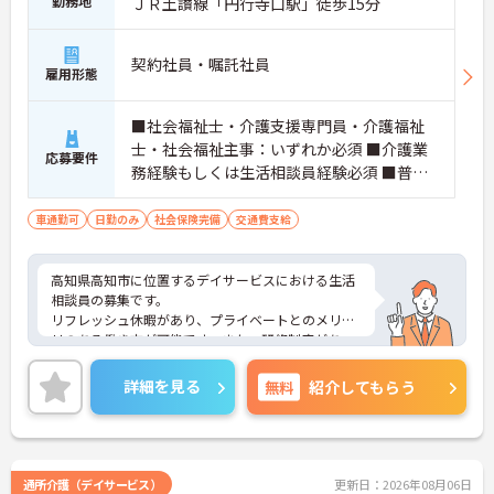
勤務地
ＪＲ土讃線「円行寺口駅」徒歩15分
契約社員・嘱託社員
雇用形態
■社会福祉士・介護支援専門員・介護福祉
士・社会福祉主事：いずれか必須 ■介護業
応募要件
務経験もしくは生活相談員経験必須 ■普通
自動車運転免許：必須
車通勤可
日勤のみ
社会保険完備
交通費支給
高知県高知市に位置するデイサービスにおける生活
相談員の募集です。
リフレッシュ休暇があり、プライベートとのメリハ
リのある働き方が可能です。また、研修制度があ
り、働きながらスキルアップが目指せる環境です。
ご興味のある方には、面接対策ポイントなど、さら
詳細を見る
無料
紹介してもらう
に詳細をご案内しますのでお気軽にご相談くださ
い！
通所介護（デイサービス）
更新日：2026年08月06日