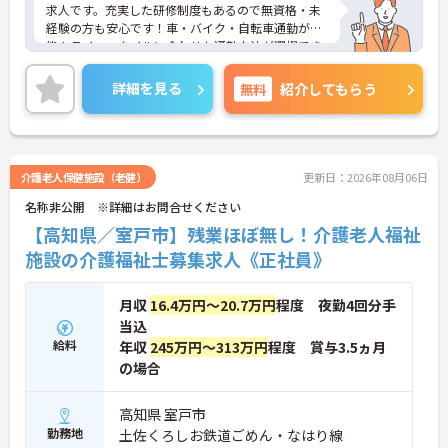
です】
求人です。充実した研修制度もあるので無資格・未
・髪色や髪型、ネイルなどが原則自由となっている
経験の方も安心です！車・バイク・自転車通勤が可
ため、個性を大切にしながら働くことができます
能！ライフスタイルに合わせた通勤方法が選択でき
・社員一人ひとりの価値観を尊重する社風のもと
ます。ご興味のある方には、面接対策ポイント等、
で、無理なくご自身らしく働き続けることが期待で
さらに詳細をお話ししますのでお気軽にご相談くだ
詳細を見る
無料
紹介してもらう
きます
さい！
【全国展開の安定基盤と日勤のみの環境で長期的な
キャリアを描けます】
・全国367拠点以上を展開する大手グループの運営
により、安定した環境で長く働き続けることができ
介護老人保健施設（老健）
更新日：2026年08月06日
ます
・日勤のみの勤務で転勤の心配もないため、地元で
名称非公開 ※詳細はお問合せください
ご家庭と両立しながら長期的な視点でキャリアを築
【高知県／室戸市】残業ほぼ無し！介護老人福祉
けます
施設の介護福祉士募集求人《正社員》
月収
16.4万円～20.7万円
程度 夜勤4回分手
当込
給料
年収
245万円～313万円
程度 賞与3.5ヵ月
の場合
高知県 室戸市
勤務地
土佐くろしお鉄道ごめん・なはり線