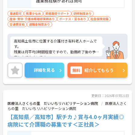
護業務経験があれば尚可
車通勤可
残業少なめ
資格取得サポート
研修制度あり
産休･育休･介護休暇取得実績あり
ボーナス・賞与あり
社会保険完備
交通費支給
退職金制度あり
高知県土佐市に位置する介護付き有料老人ホームで
す。
残業は月平均3時間程度ですので、勤務終了後の予
定も立てやすいです。
昇給や賞与制度があり頑張りが評価されてしっかり
と職員に還元されます。
詳細を見る
無料
紹介してもらう
ご興味のある方には、面接対策ポイントなど、さら
に詳細をお話しいたしますのでお気軽にご相談くだ
さい！
更新日：2026年07月21日
医療法人さくらの里 だいいちリハビリテーション病院
医療法人さく
らの里 だいいちリハビリテーション病院
【高知県／高知市】駅チカ♪賞与4.0ヶ月実績◎
病院にて介護職の募集です＜正社員＞