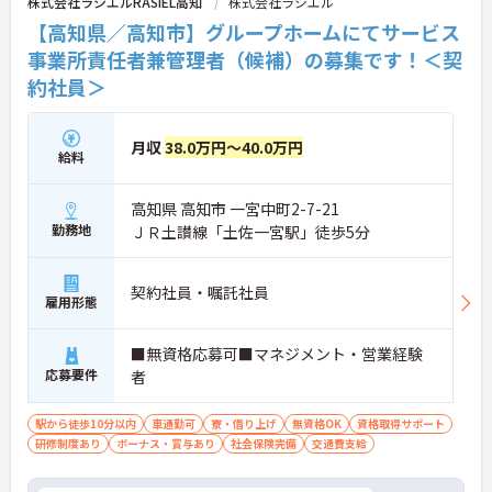
株式会社ラシエルRASIEL高知
株式会社ラシエル
【高知県／高知市】グループホームにてサービス
事業所責任者兼管理者（候補）の募集です！＜契
約社員＞
月収
38.0万円～40.0万円
給料
高知県 高知市 一宮中町2-7-21
勤務地
ＪＲ土讃線「土佐一宮駅」徒歩5分
契約社員・嘱託社員
雇用形態
■無資格応募可■マネジメント・営業経験
応募要件
者
駅から徒歩10分以内
車通勤可
寮・借り上げ
無資格OK
資格取得サポート
研修制度あり
ボーナス・賞与あり
社会保険完備
交通費支給