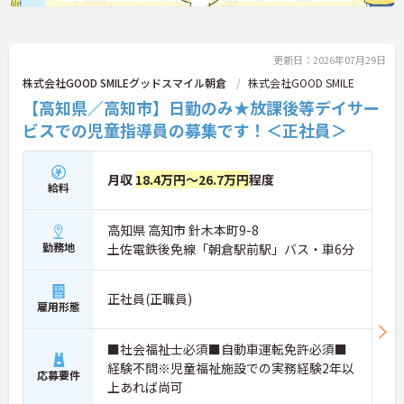
更新日：2026年07月29日
株式会社GOOD SMILEグッドスマイル朝倉
株式会社GOOD SMILE
【高知県／高知市】日勤のみ★放課後等デイサー
ビスでの児童指導員の募集です！＜正社員＞
月収
18.4万円～26.7万円
程度
給料
高知県 高知市 針木本町9-8
勤務地
土佐電鉄後免線「朝倉駅前駅」バス・車6分
正社員(正職員)
雇用形態
■社会福祉士必須■自動車運転免許必須■
経験不問※児童福祉施設での実務経験2年以
応募要件
上あれば尚可