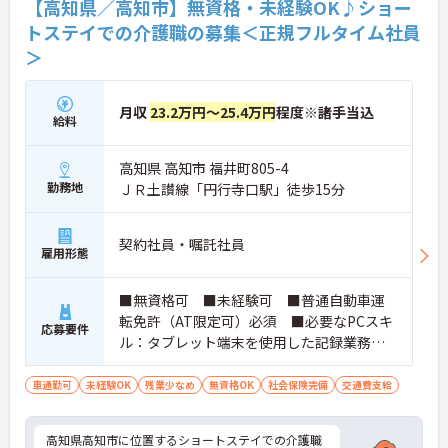
【高知県／高知市】無資格・未経験OK♪ショー
験を活かして長く安定したキャリアを築いていきた
トステイでの介護職の募集＜正規フルタイム社員
い方に大変おすすめの求人です。
＞
★おすすめPOINT★
【充実した研修体制でさらなるスキルアップが期待
できます】
月収
23.2万円～25.4万円
程度※諸手当込
給料
・入社時研修やサービス別研修など多彩な研修があ
るため、着実に知識と技術を深められます
・OJT研修を通じて現場での実践的なサポートを受
高知県 高知市 福井町805-4
けられるので、安心して業務をスタートできます
勤務地
ＪＲ土讃線「円行寺口駅」徒歩15分
【リフレッシュ休暇を活用して無理なく長く働ける
環境です】
・有給休暇とは別に年間17日間のリフレッシュ休暇
契約社員・嘱託社員
があるため、心身ともにしっかりと休むことができ
雇用形態
ます
・平日の休暇取得もしやすい体制により、ご自身の
■無資格可 ■未経験可 ■普通自動車運
時間やご家族との時間を大切にしながら働き続けら
転免許（AT限定可）必須 ■必要なPCスキ
れます
応募要件
【特別報酬制度で日々の頑張りが評価につながりま
ル：タブレット端末を使用した記録業務あ
す】
り
・業績や評価に応じた特別報酬制度が設けられてい
車通勤可
未経験OK
残業少なめ
無資格OK
社会保険完備
交通費支給
るため、日々の努力が還元されるやりがいを感じら
れます
【自分らしいスタイルでいきいきと活躍できる環境
高知県高知市に位置するショートステイでの介護職