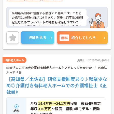
高知県高知市に位置する病院での募集です。こちら
の病院は年間休日が125日あり、残業も月平均2時間
程度なためプライベートの時間も確保しやすいで
す。また育児休業をはじめとする休暇制度の取得実
績もあるため長期的にお仕事を続けたい方におすす
めです。ご興味のある方には面接のポイントをお伝
詳細を見る
無料
紹介してもらう
えしますので、お気軽にお問い合わせください。
有料老人ホーム
更新日：2026年08月04日
医療法人みずほ会介護付有料老人ホームケアビレッジたかおか
医療法
人みずほ会
【高知県／土佐市】研修支援制度あり♪残業少な
め◎介護付き有料老人ホームでの介護福祉士《正
社員》
月収
19.6万円～24.1万円
程度 夜勤4回想定
年収
310万円
～程度 経験3年モデル・夜勤
給料