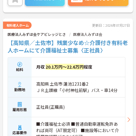
に詳細をご案内しますのでお気軽にご相談くださ
い！
有料老人ホーム
更新日：2026年07月27日
医療法人みずほ会ケアビレッジとさ
医療法人みずほ会
【高知県／土佐市】残業少なめ☆介護付き有料老
人ホームにて介護福祉士募集〈正社員〉
月収
20.1万円～22.6万円
程度
給料
高知県 土佐市 蓮池1231番2
勤務地
ＪＲ土讃線「小村神社前駅」バス・車14分
正社員(正職員)
雇用形態
■介護福祉士必須 ■普通自動車運転免許あ
れば尚可（AT限定可） ■施設等において介
応募要件