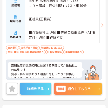
高知県 高岡郡越知町 越知甲2133
勤務地
ＪＲ土讃線「西佐川駅」バス・車10分
正社員(正職員)
雇用形態
■介護福祉士 必須 ■普通自動車免許（AT限
応募要件
定可）必須 ■経験不問
車通勤可
住宅手当・補助
年間休日110日以上
産休･育休･介護休暇取得実績あり
社会保険完備
退職金制度あり
高知県高岡郡越知町に位置する病院にて介護福祉士
の募集です！
賞与・昇給実績あり！頑張りをしっかりと評価して
いるので、モチベーションを保ちやすい環境です♪
育児休暇制度がありますので、ライフステージに応
じて長くお仕事を続けていくことができます◎
詳細を見る
無料
紹介してもらう