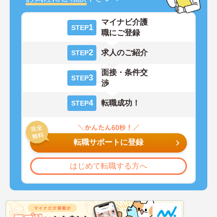
マイナビ介護
1
STEP
職にご登録
2
求人のご紹介
STEP
面接・条件交
3
STEP
渉
4
転職成功！
STEP
転職サポートに登録
はじめて転職する方へ