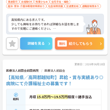
車通勤可
未経験OK
残業少なめ
住宅手当・補助
産休･育休･介護休暇取得実績あり
社会保険完備
交通費支給
退職金制度あり
高知県内にある求人です。
少しでも興味をお持ちであれば詳細なお話を致しま
すので気軽にご連絡ください。
正社員は病院のものをそれぞれ複製頂き、
デイサービスに関しては夜勤の記載を消して作成く
詳細を見る
無料
紹介してもらう
ださい。
更新日：2026年06月18日
医療法人前田会前田病院
医療法人前田会
【高知県／高岡郡越知町】昇給・賞与実績あり◎
病院にて介護福祉士の募集です！
月収
15.0万円～19.5万円
程度※諸手当込
給料