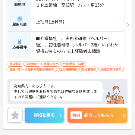
勤務地
ＪＲ土讃線「高知駅」バス・車15分
正社員(正職員)
雇用形態
■介護福祉士、実務者研修（ヘルパー1
級）、初任者研修（ヘルパー2級）いずれか
応募要件
資格お持ちの方 ※未経験者応相談
車通勤可
未経験OK
残業少なめ
住宅手当・補助
産休･育休･介護休暇取得実績あり
社会保険完備
交通費支給
退職金制度あり
高知県内にある求人です。
少しでも興味をお持ちであれば詳細なお話を致しま
すので気軽にご連絡ください。
正社員は病院のものをそれぞれ複製頂き、
デイサービスに関しては夜勤の記載を消して作成く
詳細を見る
無料
紹介してもらう
ださい。