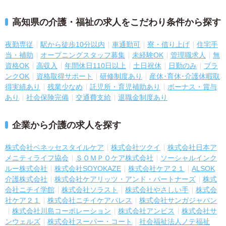
高知県の介護・福祉の求人をこだわり条件から探す
夜勤専従
駅から徒歩10分以内
車通勤可
寮・借り上げ
住宅手
当・補助
オープニングスタッフ募集
未経験OK
管理職求人
無
資格OK
高収入
年間休日110日以上
土日祝休
日勤のみ
ブラ
ンクOK
資格取得サポート
研修制度あり
産休･育休･介護休暇取
得実績あり
残業少なめ
託児所・育児補助あり
ボーナス・賞与
あり
社会保険完備
交通費支給
退職金制度あり
企業から介護の求人を探す
株式会社ベネッセスタイルケア
株式会社ツクイ
株式会社日本ア
メニティライフ協会
ＳＯＭＰＯケア株式会社
ソーシャルインク
ルー株式会社
株式会社SOYOKAZE
株式会社ケア２１
ALSOK
介護株式会社
株式会社ケアリッツ・アンド・パートナーズ
株式
会社ニチイ学館
株式会社ソラスト
株式会社やさしい手
株式会
社ケア２１
株式会社ニチイケアパレス
株式会社サンガジャパン
株式会社川島コーポレーション
株式会社アンビス
株式会社サ
ンウェルズ
株式会社スーパー・コート
社会福祉法人ノテ福祉