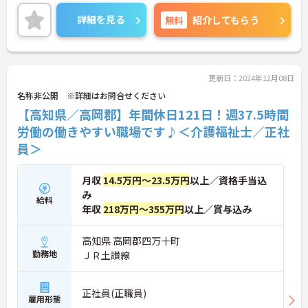
託児所完備で子育て中の方も安心です！
ご興味ある方には、面接のポイントなど、さらに詳
詳細を見る
無料
紹介してもらう
細をお話致しますのでお気軽にご相談ください。
更新日：2024年12月08日
名称非公開 ※詳細はお問合せください
【高知県／高岡郡】年間休日121日！週37.5時間
労働の働きやすい職場です♪＜介護福祉士／正社
員＞
月収
14.5万円～23.5万円
以上／資格手当込
み
給料
年収
218万円～355万円
以上／賞与込み
高知県 高岡郡四万十町
勤務地
ＪＲ土讃線
正社員(正職員)
雇用形態