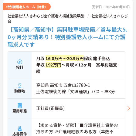
特別養護老人ホーム（特養）
更新日：2025年09月09日
社会福祉法人さわらび会介護老人福祉施設早蕨
社会福祉法人さわらび
会
【高知県／高知市】無料駐車場完備／賞与最大5.
0ヶ月分実績あり！特別養護老人ホームにて介護
職求人です
月収
16.0万円～20.9万円
程度 諸手当込
年収
192万円
～月収×12ヶ月 賞与別途支
給料
給
高知県 高知市 五台山3780-1
勤務地
土佐電鉄後免線「文珠通駅」バス・車8分
正社員(正職員)
雇用形態
【求める資格・経験】 ■介護福祉士資格お
持ちの方 ※介護職経験のある方（年数不
応募要件