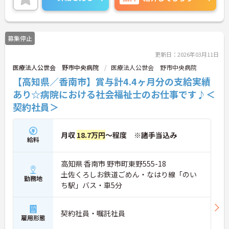
環境が整っております。
求人詳細についてご相談がございましたら、アドバ
イザーまでお気軽にお問い合わせください。
募集停止
更新日：2026年03月11日
医療法人公世会 野市中央病院
医療法人公世会 野市中央病院
【高知県／香南市】賞与計4.4ヶ月分の支給実績
あり☆病院における社会福祉士のお仕事です♪＜
契約社員＞
月収
18.7万円
～程度 ※諸手当込み
給料
高知県 香南市 野市町東野555-18
土佐くろしお鉄道ごめん・なはり線「のい
勤務地
ち駅」バス・車5分
契約社員・嘱託社員
雇用形態