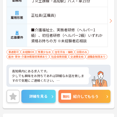
勤務地
ＪＲ土讃線「高知駅」バス・車15分
正社員(正職員)
雇用形態
■介護福祉士、実務者研修（ヘルパー1
級）、初任者研修（ヘルパー2級）いずれか
応募要件
資格お持ちの方 ※未経験者応相談
車通勤可
未経験OK
残業少なめ
住宅手当・補助
日勤のみ
産休･育休･介護休暇取得実績あり
社会保険完備
交通費支給
退職金制度あり
高知県内にある求人です。
少しでも興味をお持ちであれば詳細なお話を致しま
すので気軽にご連絡ください。
正社員は病院のものをそれぞれ複製頂き、
デイサービスに関しては夜勤の記載を消して作成く
詳細を見る
無料
紹介してもらう
ださい。