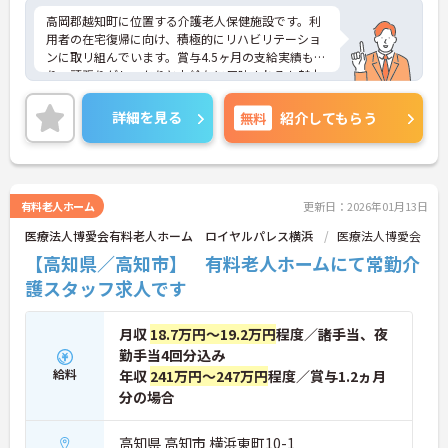
高岡郡越知町に位置する介護老人保健施設です。利
用者の在宅復帰に向け、積極的にリハビリテーショ
ンに取リ組んでいます。賞与4.5ヶ月の支給実績もあ
り、頑張りがしっかりとお給与に反映されるも魅力
♪ご興味のある方には、面接対策ポイントなど、さ
らに詳細をお話しいたしますのでお気軽にご相談く
詳細を見る
無料
紹介してもらう
ださい！
有料老人ホーム
更新日：2026年01月13日
医療法人博愛会有料老人ホーム ロイヤルパレス横浜
医療法人博愛会
【高知県／高知市】 有料老人ホームにて常勤介
護スタッフ求人です
月収
18.7万円～19.2万円
程度／諸手当、夜
勤手当4回分込み
給料
年収
241万円～247万円
程度／賞与1.2ヵ月
分の場合
高知県 高知市 横浜東町10-1