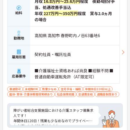
月収
16.8万円～25.6万円
程度 夜勤4回分手
当、処遇改善手当込
給料
年収
227万円～350万円
程度 賞与2.0ヵ月
の場合
高知県 高知市 春野町内ノ谷63番地6
勤務地
契約社員・嘱託社員
雇用形態
■介護福祉士資格あれば尚良 ■経験不問 ■
応募要件
普通自動車運転免許（AT限定可）
車通勤可
未経験OK
残業少なめ
住宅手当・補助
年間休日110日以上
産休･育休･介護休暇取得実績あり
社会保険完備
交通費支給
退職金制度あり
障がい者総合支援施設における介護スタッフ募集求
人です！
年間休日120日！残業も少なめなのでプライベート
も大切にしながら働けます！