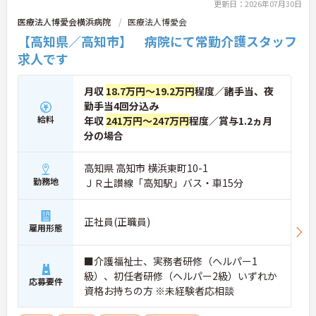
更新日：2026年07月30日
医療法人博愛会横浜病院
医療法人博愛会
【高知県／高知市】 病院にて常勤介護スタッフ
求人です
月収
18.7万円～19.2万円
程度／諸手当、夜
勤手当4回分込み
給料
年収
241万円～247万円
程度／賞与1.2ヵ月
分の場合
高知県 高知市 横浜東町10-1
勤務地
ＪＲ土讃線「高知駅」バス・車15分
正社員(正職員)
雇用形態
■介護福祉士、実務者研修（ヘルパー1
級）、初任者研修（ヘルパー2級）いずれか
応募要件
資格お持ちの方 ※未経験者応相談