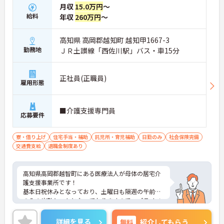
月収
15.0万円
～
給料
年収
260万円
～
高知県 高岡郡越知町 越知甲1667-3
勤務地
ＪＲ土讃線「西佐川駅」バス・車15分
正社員(正職員)
雇用形態
■介護支援専門員
応募要件
寮・借り上げ
住宅手当・補助
託児所・育児補助
日勤のみ
社会保険完備
交通費支給
退職金制度あり
高知県高岡郡越智町にある医療法人が母体の居宅介
護支援事業所です！
基本日祝休みとなっており、土曜日も隔週の午前中
のみの出勤シフトとなっておりますので、プライベ
ートとの両立も可能です。
託児所や職員寮が完備されているなど、働きやすい
詳細を見る
無料
紹介してもらう