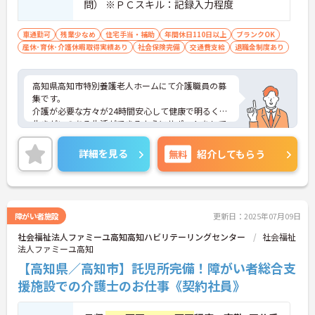
問） ※ＰＣスキル：記録入力程度
車通勤可
残業少なめ
住宅手当・補助
年間休日110日以上
ブランクOK
産休･育休･介護休暇取得実績あり
社会保険完備
交通費支給
退職金制度あり
高知県高知市特別養護老人ホームにて介護職員の募
集です。
介護が必要な方々が24時間安心して健康で明るく、
生きがいのある生活ができるようにサポートをして
います。
残業は月2時間程度少なく、ご自分の時間を大切に
詳細を見る
無料
紹介してもらう
しながら仕事に取り組んでいただけます！
ご興味のある方にはさらに詳細をお話いたしますの
で、お気軽にご相談ください。
障がい者施設
更新日：2025年07月09日
社会福祉法人ファミーユ高知高知ハビリテーリングセンター
社会福祉
法人ファミーユ高知
【高知県／高知市】託児所完備！障がい者総合支
援施設での介護士のお仕事《契約社員》