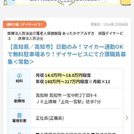
通所介護（デイサービス）
更新日：2024年12月04日
医療法人防治会介護老人保健施設 あったかケアみずき 併設デイサービ
ス
医療法人防治会
【高知県／高知市】日勤のみ！マイカー通勤OK
で無料駐車場あり！デイサービスにて介護職員募
集＜常勤＞
月収
14.0万円～18.0万円
程度
給料
年収
168万円～217万円
程度※月給×12
高知県 高知市 一宮中町2丁目9-4
勤務地
ＪＲ土讃線「土佐一宮駅」徒歩7分
正社員(正職員)
雇用形態