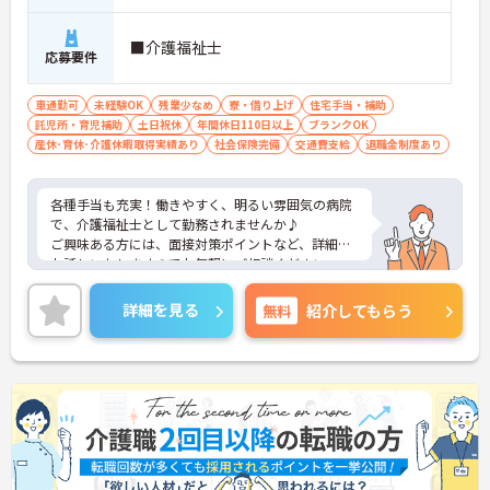
■介護福祉士
応募要件
車通勤可
未経験OK
残業少なめ
寮・借り上げ
住宅手当・補助
託児所・育児補助
土日祝休
年間休日110日以上
ブランクOK
産休･育休･介護休暇取得実績あり
社会保険完備
交通費支給
退職金制度あり
各種手当も充実！働きやすく、明るい雰囲気の病院
で、介護福祉士として勤務されませんか♪
ご興味ある方には、面接対策ポイントなど、詳細を
お話しいたしますのでお気軽にご相談ください。
詳細を見る
無料
紹介してもらう