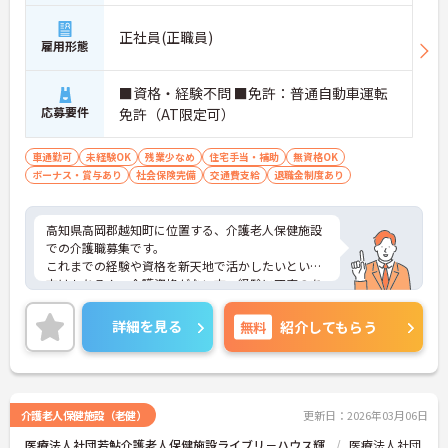
正社員(正職員)
雇用形態
■資格・経験不問 ■免許：普通自動車運転
応募要件
免許（AT限定可）
車通勤可
未経験OK
残業少なめ
住宅手当・補助
無資格OK
ボーナス・賞与あり
社会保険完備
交通費支給
退職金制度あり
高知県高岡郡越知町に位置する、介護老人保健施設
での介護職募集です。
これまでの経験や資格を新天地で活かしたいという
方はもちろん、介護資格がない方、経験に不安のあ
る方もご応募できます◎
退職金制度やマイカー通勤可等、各種福利厚生も充
詳細を見る
無料
紹介してもらう
実しておりますので長く安定した勤務が可能です。
ご興味ある方には、面接対策ポイントなど、さらに
詳細をお話しいたしますのでお気軽にご相談くださ
い。
介護老人保健施設（老健）
更新日：2026年03月06日
医療法人社団若鮎介護老人保健施設ライブリ－ハウス輝
医療法人社団