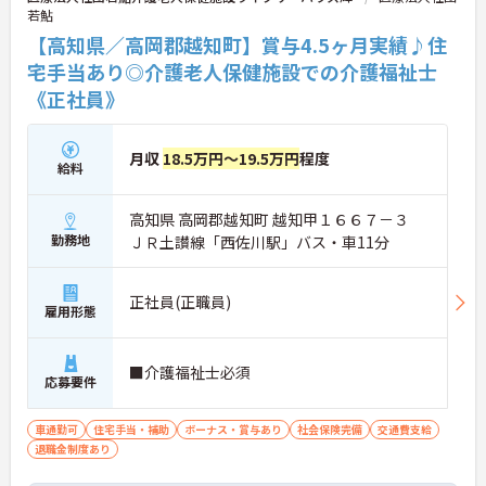
若鮎
【高知県／高岡郡越知町】賞与4.5ヶ月実績♪住
宅手当あり◎介護老人保健施設での介護福祉士
《正社員》
月収
18.5万円～19.5万円
程度
給料
高知県 高岡郡越知町 越知甲１６６７－３
勤務地
ＪＲ土讃線「西佐川駅」バス・車11分
正社員(正職員)
雇用形態
■介護福祉士必須
応募要件
車通勤可
住宅手当・補助
ボーナス・賞与あり
社会保険完備
交通費支給
退職金制度あり