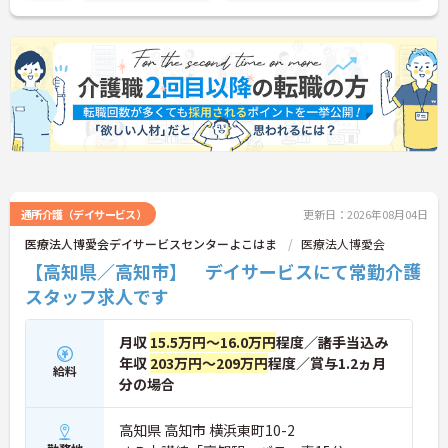
通所介護（デイサービス）
更新日：2026年08月04日
医療法人博愛会デイサービスセンターよこはま
医療法人博愛会
【高知県／高知市】 デイサービスにて常勤介護
スタッフ求人です
月収
15.5万円～16.0万円
程度／諸手当込み
年収
203万円～209万円
程度／賞与1.2ヵ月
給料
分の場合
高知県 高知市 横浜東町10-2