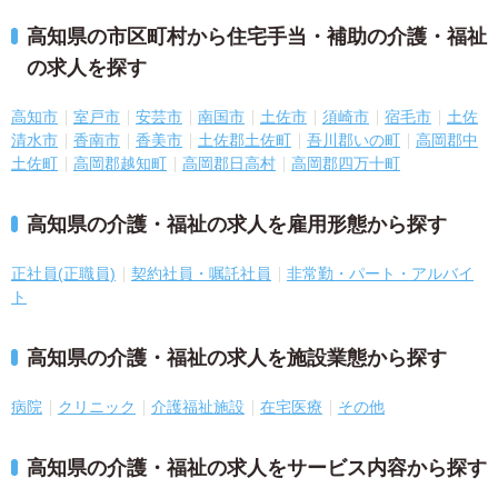
高知県の市区町村から住宅手当・補助の介護・福祉
の求人を探す
高知市
室戸市
安芸市
南国市
土佐市
須崎市
宿毛市
土佐
清水市
香南市
香美市
土佐郡土佐町
吾川郡いの町
高岡郡中
土佐町
高岡郡越知町
高岡郡日高村
高岡郡四万十町
高知県の介護・福祉の求人を雇用形態から探す
正社員(正職員)
契約社員・嘱託社員
非常勤・パート・アルバイ
ト
高知県の介護・福祉の求人を施設業態から探す
病院
クリニック
介護福祉施設
在宅医療
その他
高知県の介護・福祉の求人をサービス内容から探す