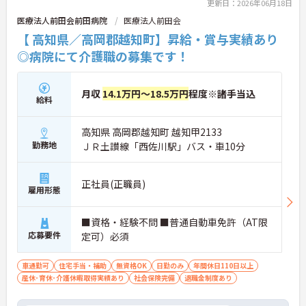
更新日：2026年06月18日
医療法人前田会前田病院
医療法人前田会
【 高知県／高岡郡越知町】昇給・賞与実績あり
◎病院にて介護職の募集です！
月収
14.1万円～18.5万円
程度※諸手当込
給料
高知県 高岡郡越知町 越知甲2133
勤務地
ＪＲ土讃線「西佐川駅」バス・車10分
正社員(正職員)
雇用形態
■資格・経験不問 ■普通自動車免許（AT限
応募要件
定可）必須
車通勤可
住宅手当・補助
無資格OK
日勤のみ
年間休日110日以上
産休･育休･介護休暇取得実績あり
社会保険完備
退職金制度あり