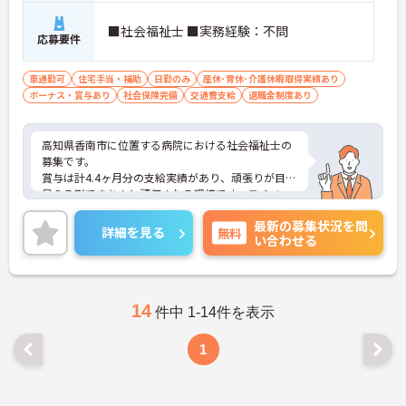
■社会福祉士 ■実務経験：不問
応募要件
車通勤可
住宅手当・補助
日勤のみ
産休･育休･介護休暇取得実績あり
ボーナス・賞与あり
社会保険完備
交通費支給
退職金制度あり
高知県香南市に位置する病院における社会福祉士の
募集です。
賞与は計4.4ヶ月分の支給実績があり、頑張りが目に
見える形できちんと評価される環境です。モチベー
ションアップにつながります。
最新の募集状況を問
ご興味のある方には、面接対策ポイントなど、さら
詳細を見る
無料
い合わせる
に詳細をご案内しますのでお気軽にご相談くださ
い！
14
件中 1-14件を表示
1