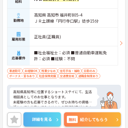
給料
高知県 高知市 福井町805-4
勤務地
ＪＲ土讃線「円行寺口駅」徒歩15分
正社員(正職員)
雇用形態
■社会福祉士：必須 ■普通自動車運転免
応募要件
許：必須 ■経験：不問
車通勤可
未経験OK
残業少なめ
住宅手当・補助
日勤のみ
ボーナス・賞与あり
社会保険完備
交通費支給
退職金制度あり
高知県高知市に位置するショートステイにて、生活
相談員としてのお仕事となります。
未経験の方も応募できるので、ぜひお持ちの資格を
活かしてお仕事してみませんか？研修制度があるの
で、初めてのお仕事の方でも安心して始めることが
できます！
詳細を見る
無料
紹介してもらう
ご興味ある方は面接ポイントをお伝えしますので、
お気軽にお問い合わせください♪