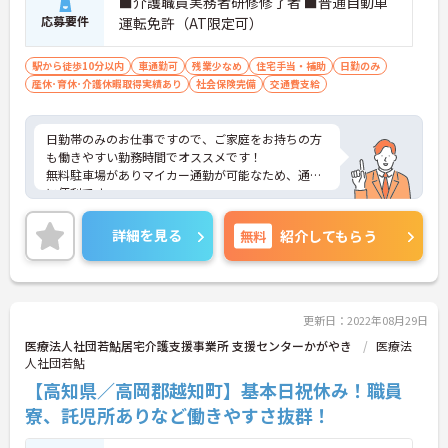
■介護職員実務者研修修了者 ■普通自動車
応募要件
運転免許（AT限定可）
駅から徒歩10分以内
車通勤可
残業少なめ
住宅手当・補助
日勤のみ
産休･育休･介護休暇取得実績あり
社会保険完備
交通費支給
日勤帯のみのお仕事ですので、ご家庭をお持ちの方
も働きやすい勤務時間でオススメです！
無料駐車場がありマイカー通勤が可能なため、通勤
に便利です。
ご興味ある方には、面接対策ポイントなど、さらに
詳細をお話しいたしますのでお気軽にご相談くださ
詳細を見る
無料
紹介してもらう
い。
更新日：2022年08月29日
医療法人社団若鮎居宅介護支援事業所 支援センターかがやき
医療法
人社団若鮎
【高知県／高岡郡越知町】基本日祝休み！職員
寮、託児所ありなど働きやすさ抜群！