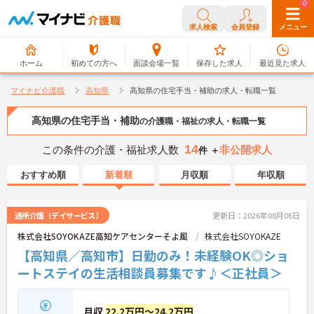
0
0
求人検索
会員登録
メニュー
ホーム
初めての方へ
面談会場一覧
保存した求人
最近見た求人
マイナビ介護職
高知県
高知県の住宅手当・補助の求人・転職一覧
高知県の住宅手当・補助
の介護職・福祉の求人・転職一覧
14
この条件の介護・福祉求人数
非公開求人
件 ＋
おすすめ順
新着順
月収順
年収順
通所介護（デイサービス）
更新日：2026年08月06日
株式会社SOYOKAZE高知ケアセンターそよ風
株式会社SOYOKAZE
【高知県／高知市】日勤のみ！未経験OK◎ショ
ートステイの生活相談員募集です♪＜正社員＞
月収
22.2万円～24.2万円