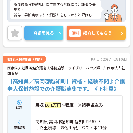
高知県高岡郡越知町に位置する病院にて介護職の募
集です！
賞与・昇給実績あり！頑張りをしっかりと評価して
いるので、モチベーションを保ちやすい環境です♪
育児休暇制度がありますので、ライフステージに応
じて長くお仕事を続けていくことができます◎
詳細を見る
無料
紹介してもらう
介護老人保健施設（老健）
更新日：2026年03月06日
医療法人社団若鮎介護老人保健施設 ライブリ－ハウス輝
医療法人社
団若鮎
【高知県／高岡郡越知町】資格・経験不問♪介護
老人保健施設での介護職募集です。《正社員》
月収
16.1万円
～程度 ※諸手当込み
給料
高知県 高岡郡越知町 越知甲1667-3
勤務地
ＪＲ土讃線「西佐川駅」バス・車11分