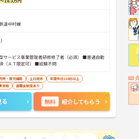
円～18.3万円
鉄道中村線
)
型サービス事業管理者研修修了者（必須） ■普通自動
須（ＡＴ限定可） ■経験不問
児所・育児補助
土日祝休
年間休日110日以上
費支給
退職金制度あり
見る
無料
紹介してもらう