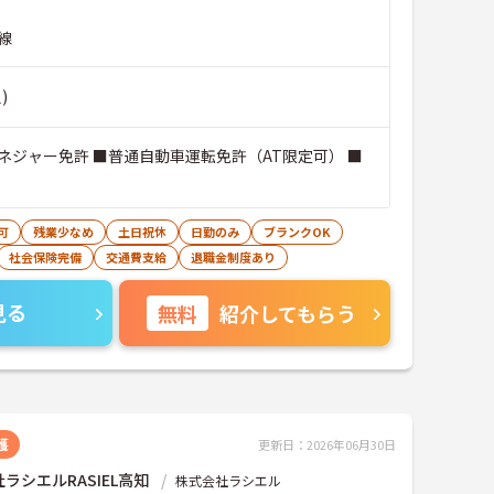
線
)
ネジャー免許 ■普通自動車運転免許（AT限定可） ■
可
残業少なめ
土日祝休
日勤のみ
ブランクOK
社会保険完備
交通費支給
退職金制度あり
見る
無料
紹介してもらう
護
更新日：2026年06月30日
ラシエルRASIEL高知
株式会社ラシエル