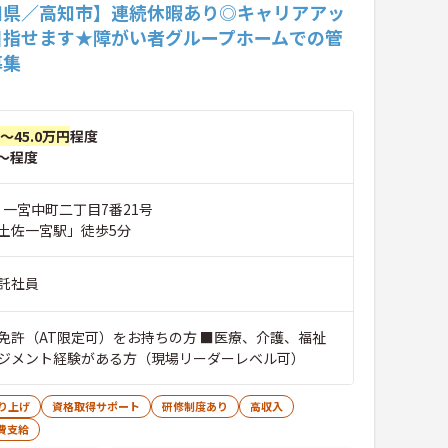
知県／高知市】連続休暇あり◎キャリアアッ
目指せます★障がい者グループホームでの管
募集
円～45.0万円
程度
～程度
 一宮中町二丁目7番21号
土佐一宮駅」徒歩5分
託社員
免許（AT限定可）をお持ちの方 ■医療、介護、福祉
ジメント経験がある方（現場リーダーレベル可）
り上げ
資格取得サポート
研修制度あり
高収入
費支給