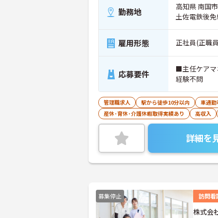
高知県 南国市
勤務地
土佐電鉄後免
雇用形態
正社員(正職員
■主任ケアマ
応募要件
経験不問
管理職求人
駅から徒歩10分以内
車通勤
産休･育休･介護休暇取得実績あり
高収入
詳細を
募集停止
訪問看
株式会社