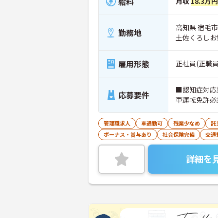
給料
月収
18.3万
高知県 宿毛市
勤務地
土佐くろしお
雇用形態
正社員(正職員
■認知症対応
応募要件
車運転免許必
管理職求人
車通勤可
残業少なめ
託
ボーナス・賞与あり
社会保険完備
交通
詳細を