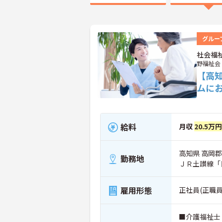
グルー
社会福
野福祉会
【高
ムに
給料
月収
20.5万
高知県 高岡郡
勤務地
ＪＲ土讃線「
雇用形態
正社員(正職員
■介護福祉士