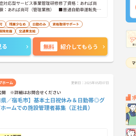
症対応型サービス事業管理研修修了資格：あれば尚
験：あれば尚可（管理業務） ■普通自動車運転免許
）：必須
可
残業少なめ
日勤のみ
資格取得サポート
保険完備
交通費支給
見る
無料
紹介してもらう
プホーム
更新日：2025年05月07日
公開 ※詳細はお問合せください
知県／宿毛市】基本土日祝休み＆日勤帯◎グ
プホームでの施設管理者募集（正社員）