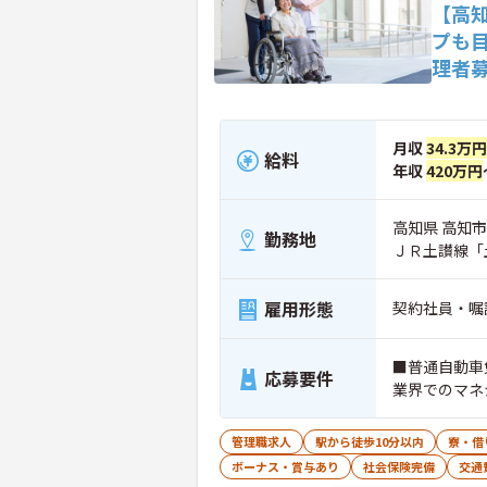
【高
プも
理者
月収
34.3万
給料
年収
420万円
高知県 高知市
勤務地
ＪＲ土讃線「
雇用形態
契約社員・嘱
■普通自動車
応募要件
業界でのマネ
管理職求人
駅から徒歩10分以内
寮・借
ボーナス・賞与あり
社会保険完備
交通