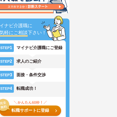
イナビ介護職に
気軽にご相談
下さい！
1
マイナビ介護職にご登録
STEP
2
求人のご紹介
STEP
3
面接・条件交渉
STEP
4
転職成功！
STEP
転職サポートに登録