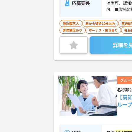
応募要件
ば尚可、認知
可 ■実務経
（AT限定可
管理職求人
駅から徒歩10分以内
車通勤
研修制度あり
ボーナス・賞与あり
社会
詳細を
グルー
名称非
【高
ルー