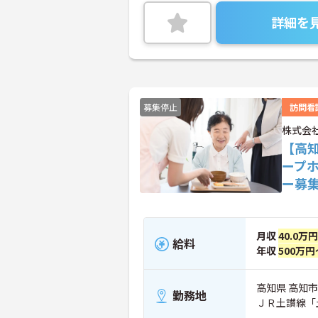
詳細を
募集停止
訪問看
株式会社
【高
ープ
ー募
月収
40.0万
給料
年収
500万円
高知県 高知市
勤務地
ＪＲ土讃線「