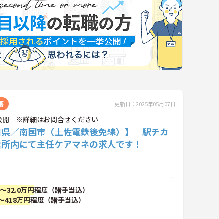
護
更新日：2025年05月07日
公開 ※詳細はお問合せください
知県／南国市（土佐電鉄後免線）】 駅チカ
業所内にて主任ケアマネの求人です！
円～32.0万円
程度（諸手当込）
～418万円
程度（諸手当込）