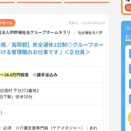
プホーム
更新日：2026年06月30日
マ
祉法人伊野福祉会グループホームキラリ
社会福祉法人伊
お
知県／高岡郡】完全週休2日制◎グループホー
おける管理職のお仕事です♪＜正社員＞
円～26.0万円
程度 ※諸手当込み
日高村 下分272番地2
日下駅」徒歩10分
)
：必須 ※介護支援専門員（ケアマネジャー）：あれ