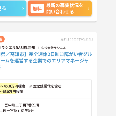
最新の募集状況を
見る
無料
問い合わせる
護
更新日：2026年06月16日
ラシエルRASIEL高知
株式会社ラシエル
知県／高知市】完全週休2日制◎障がい者グル
ホームを運営する企業でのエリアマネージャ
集
円～45.0万円
程度 ※固定残業代を含む
～630万円
程度
 一宮中町二丁目7番21号
土佐一宮駅」徒歩5分