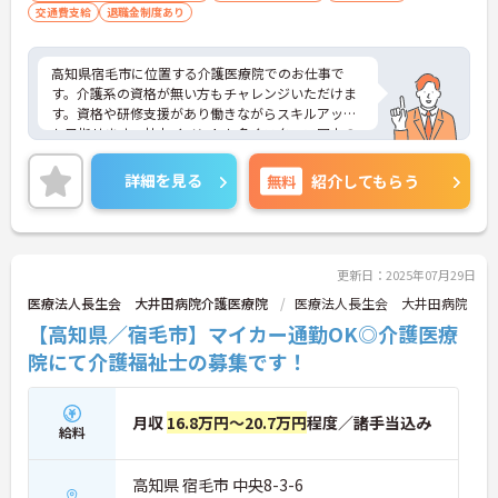
交通費支給
退職金制度あり
高知県宿毛市に位置する介護医療院でのお仕事で
す。介護系の資格が無い方もチャレンジいただけま
す。資格や研修支援があり働きながらスキルアップ
も目指せます。社内イベントも多くスタッフ同士の
仲も良く、馴染みやすい環境です。ご興味のある方
には、面接対策ポイントなど、さらに詳細をお話し
詳細を見る
無料
紹介してもらう
いたしますのでお気軽にご相談ください！
更新日：2025年07月29日
医療法人長生会 大井田病院介護医療院
医療法人長生会 大井田病院
【高知県／宿毛市】マイカー通勤OK◎介護医療
院にて介護福祉士の募集です！
月収
16.8万円～20.7万円
程度／諸手当込み
給料
高知県 宿毛市 中央8-3-6