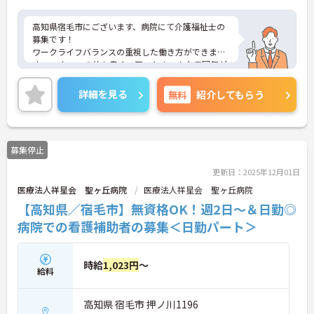
高知県宿毛市にございます、病院にて介護福祉士の
募集です！
ワークライフバランスの重視した働き方ができま
す。 スタッフの仲も良く、アットホームな雰囲気が
自慢です。
ご興味ある方には、面接対策ポイントなど、詳細を
詳細を見る
無料
紹介してもらう
お話しいたしますのでお気軽にご相談ください
募集停止
更新日：2025年12月01日
医療法人祥星会 聖ヶ丘病院
医療法人祥星会 聖ヶ丘病院
【高知県／宿毛市】無資格OK！週2日～＆日勤◎
病院での看護補助者の募集＜日勤パート＞
時給
1,023円
～
給料
高知県 宿毛市 押ノ川1196