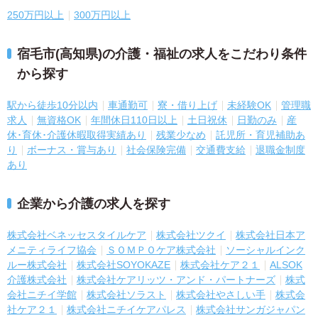
250万円以上
300万円以上
宿毛市(高知県)の介護・福祉の求人をこだわり条件
から探す
駅から徒歩10分以内
車通勤可
寮・借り上げ
未経験OK
管理職
求人
無資格OK
年間休日110日以上
土日祝休
日勤のみ
産
休･育休･介護休暇取得実績あり
残業少なめ
託児所・育児補助あ
り
ボーナス・賞与あり
社会保険完備
交通費支給
退職金制度
あり
企業から介護の求人を探す
株式会社ベネッセスタイルケア
株式会社ツクイ
株式会社日本ア
メニティライフ協会
ＳＯＭＰＯケア株式会社
ソーシャルインク
ルー株式会社
株式会社SOYOKAZE
株式会社ケア２１
ALSOK
介護株式会社
株式会社ケアリッツ・アンド・パートナーズ
株式
会社ニチイ学館
株式会社ソラスト
株式会社やさしい手
株式会
社ケア２１
株式会社ニチイケアパレス
株式会社サンガジャパン