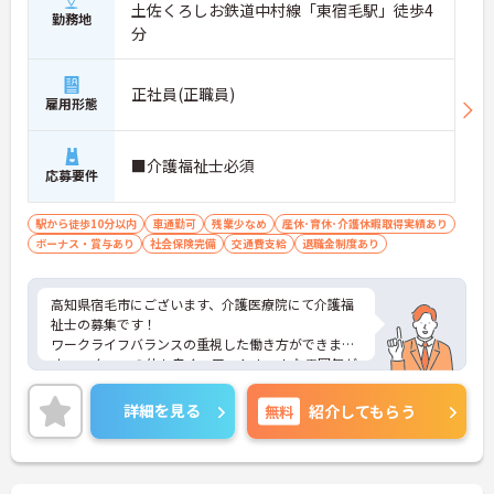
土佐くろしお鉄道中村線「東宿毛駅」徒歩4
勤務地
分
正社員(正職員)
雇用形態
■介護福祉士必須
応募要件
駅から徒歩10分以内
車通勤可
残業少なめ
産休･育休･介護休暇取得実績あり
ボーナス・賞与あり
社会保険完備
交通費支給
退職金制度あり
高知県宿毛市にございます、介護医療院にて介護福
祉士の募集です！
ワークライフバランスの重視した働き方ができま
す。 スタッフの仲も良く、アットホームな雰囲気が
自慢です。
ご興味ある方には、面接対策ポイントなど、詳細を
詳細を見る
無料
紹介してもらう
お話しいたしますのでお気軽にご相談ください