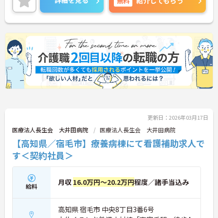
詳細を見る
無料
紹介してもらう
ザーまでお尋ねください！
更新日：2026年03月17日
医療法人長生会 大井田病院
医療法人長生会 大井田病院
【高知県／宿毛市】療養病棟にて看護補助求人で
す＜契約社員＞
月収
16.0万円～20.2万円
程度／諸手当込み
給料
高知県 宿毛市 中央8丁目3番6号