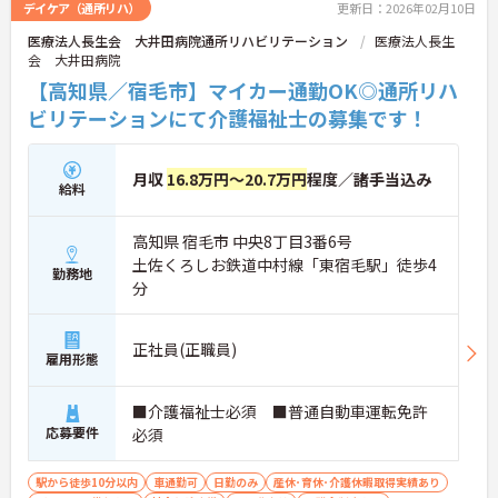
デイケア（通所リハ）
更新日：2026年02月10日
医療法人長生会 大井田病院通所リハビリテーション
医療法人長生
会 大井田病院
【高知県／宿毛市】マイカー通勤OK◎通所リハ
ビリテーションにて介護福祉士の募集です！
月収
16.8万円～20.7万円
程度／諸手当込み
給料
高知県 宿毛市 中央8丁目3番6号
土佐くろしお鉄道中村線「東宿毛駅」徒歩4
勤務地
分
正社員(正職員)
雇用形態
■介護福祉士必須 ■普通自動車運転免許
応募要件
必須
駅から徒歩10分以内
車通勤可
日勤のみ
産休･育休･介護休暇取得実績あり