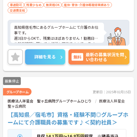
車通勤可
残業少なめ
無資格OK
産休･育休･介護休暇取得実績あり
交通費支給
高知県宿毛市にあるグループホームにて介護のお仕
事です。
週3日からOKで、残業はほぼありません！勤務日数
や就業時間に関しての相談も可能ですので、ライフ
スタイルに合わせた働き方が可能。ご家庭をお持ち
最新の募集状況を問
の方も続けやすい職場です。
詳細を見る
無料
い合わせる
ご興味がある方は是非一度マイナビまでお問い合わ
せください。さらに詳細などお伝えします！
募集停止
グループホーム
更新日：2025年02月15日
医療法人祥星会 聖ヶ丘病院グループホームひじり
医療法人祥星会
聖ヶ丘病院
【高知県／宿毛市】資格・経験不問◎グループホ
ームにて介護職員の募集です♪＜契約社員＞
月収
14.1万円～16.8万円
程度 ※諸手当込