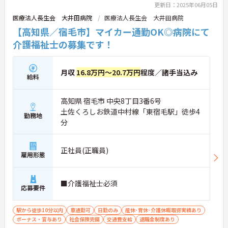
更新日：2025年06月05日
医療法人長生会 大井田病院
医療法人長生会 大井田病院
【高知県／宿毛市】マイカー通勤OK◎病院にて
介護福祉士の募集です！
月収
16.8万円～20.7万円
程度／諸手当込み
給料
高知県 宿毛市 中央8丁目3番6号
土佐くろしお鉄道中村線「東宿毛駅」徒歩4
勤務地
分
正社員(正職員)
雇用形態
■介護福祉士必須
応募要件
駅から徒歩10分以内
車通勤可
日勤のみ
産休･育休･介護休暇取得実績あり
ボーナス・賞与あり
社会保険完備
交通費支給
退職金制度あり