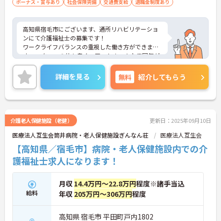
ボーナス・賞与あり
社会保険完備
交通費支給
退職金制度あり
高知県宿毛市にございます、通所リハビリテーショ
ンにて介護福祉士の募集です！
ワークライフバランスの重視した働き方ができま
す。 スタッフの仲も良く、アットホームな雰囲気が
自慢です。
ご興味ある方には、面接対策ポイントなど、詳細を
詳細を見る
無料
紹介してもらう
お話しいたしますのでお気軽にご相談ください
介護老人保健施設（老健）
更新日：2025年09月10日
医療法人互生会筒井病院・老人保健施設ぎんなん荘
医療法人互生会
【高知県／宿毛市】病院・老人保健施設内での介
護福祉士求人になります！
月収
14.4万円～22.8万円
程度※諸手当込
給料
年収
205万円～306万円
程度
高知県 宿毛市 平田町戸内1802