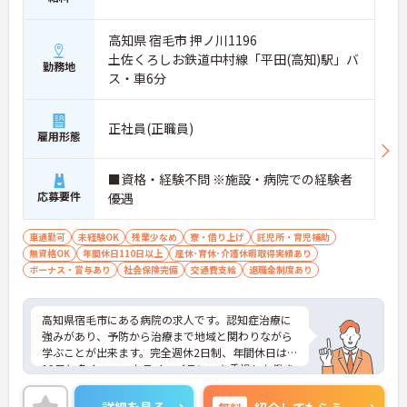
高知県 宿毛市 押ノ川1196
土佐くろしお鉄道中村線「平田(高知)駅」バ
勤務地
ス・車6分
正社員(正職員)
雇用形態
■資格・経験不問 ※施設・病院での経験者
応募要件
優遇
車通勤可
未経験OK
残業少なめ
寮・借り上げ
託児所・育児補助
無資格OK
年間休日110日以上
産休･育休･介護休暇取得実績あり
ボーナス・賞与あり
社会保険完備
交通費支給
退職金制度あり
高知県宿毛市にある病院の求人です。認知症治療に
強みがあり、予防から治療まで地域と関わりながら
学ぶことが出来ます。完全週休2日制、年間休日は1
19日と多く、ワークライフバランスを重視した働き
方が叶います。介護系の資格が無い方もチャレンジ
いただけます。ご興味がある方は是非担当アドバイ