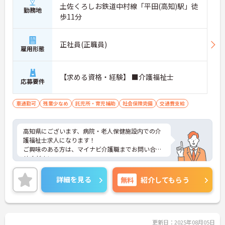
土佐くろしお鉄道中村線「平田(高知)駅」徒
勤務地
歩11分
正社員(正職員)
雇用形態
【求める資格・経験】 ■介護福祉士
応募要件
車通勤可
残業少なめ
託児所・育児補助
社会保険完備
交通費支給
高知県にございます、病院・老人保健施設内での介
護福祉士求人になります！
ご興味のある方は、マイナビ介護職までお問い合わ
せください。
詳細を見る
無料
紹介してもらう
更新日：2025年08月05日