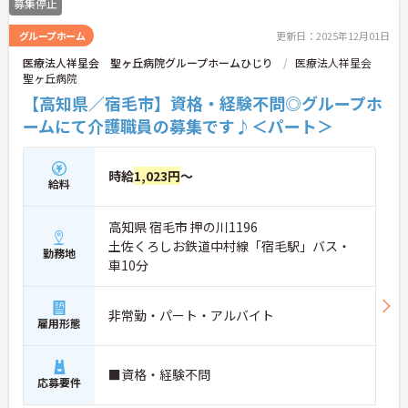
募集停止
グループホーム
更新日：2025年12月01日
医療法人祥星会 聖ヶ丘病院グループホームひじり
医療法人祥星会
聖ヶ丘病院
【高知県／宿毛市】資格・経験不問◎グループホ
ームにて介護職員の募集です♪＜パート＞
時給
1,023円
～
給料
高知県 宿毛市 押の川1196
土佐くろしお鉄道中村線「宿毛駅」バス・
勤務地
車10分
非常勤・パート・アルバイト
雇用形態
■資格・経験不問
応募要件