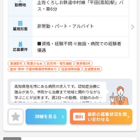
土佐くろしお鉄道中村線「平田(高知)駅」バ
勤務地
ス・車6分
非常勤・パート・アルバイト
雇用形態
■資格・経験不問 ※施設・病院での経験者
応募要件
優遇
車通勤可
残業少なめ
託児所・育児補助
無資格OK
産休･育休･介護休暇取得実績あり
社会保険完備
交通費支給
高知県宿毛市にある病院の求人です。認知症治療に
強みがあり、予防から治療まで地域と関わりながら
学ぶことが出来ます。週2日～の勤務、日勤のみのご
勤務ですので、生活リズムを整えやすく無理なくご
勤務いただけます♪介護系の資格が無い方もチャレ
最新の募集状況を問
ンジいただけます。ご興味がある方は是非担当アド
詳細を見る
無料
い合わせる
バイザーまでお尋ねください！