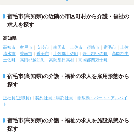
宿毛市(高知県)の近隣の市区町村から介護・福祉の
求人を探す
高知県
高知市
室戸市
安芸市
南国市
土佐市
須崎市
宿毛市
土佐
清水市
香南市
香美市
土佐郡土佐町
吾川郡いの町
高岡郡中
土佐町
高岡郡越知町
高岡郡日高村
高岡郡四万十町
宿毛市(高知県)の介護・福祉の求人を雇用形態から
探す
正社員(正職員)
契約社員・嘱託社員
非常勤・パート・アルバイ
ト
宿毛市(高知県)の介護・福祉の求人を施設業態から
探す