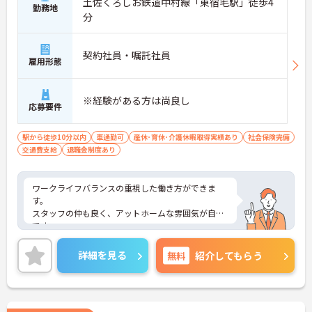
土佐くろしお鉄道中村線「東宿毛駅」徒歩4
勤務地
分
契約社員・嘱託社員
雇用形態
※経験がある方は尚良し
応募要件
駅から徒歩10分以内
車通勤可
産休･育休･介護休暇取得実績あり
社会保険完備
交通費支給
退職金制度あり
ワークライフバランスの重視した働き方ができま
す。
スタッフの仲も良く、アットホームな雰囲気が自慢
です。
ご興味ある方には、面接対策ポイントなど、詳細を
お話しいたしますのでお気軽にご相談ください
詳細を見る
無料
紹介してもらう