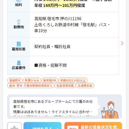
給料
年収
169万円～201万円
程度
高知県 宿毛市 押の川1196
土佐くろしお鉄道中村線「宿毛駅」バス・
勤務地
車10分
契約社員・嘱託社員
雇用形態
■資格・経験不問
応募要件
車通勤可
残業少なめ
無資格OK
年間休日110日以上
産休･育休･介護休暇取得実績あり
社会保険完備
交通費支給
高知県宿毛市にあるグループホームにて介護のお仕
事です。
残業はほぼありません！ライフスタイルに合わせた
働き方が可能ですので、ご家庭をお持ちの方も続け
やすい職場です。
最新の募集状況を問
ご興味がある方は是非一度マイナビまでお問い合わ