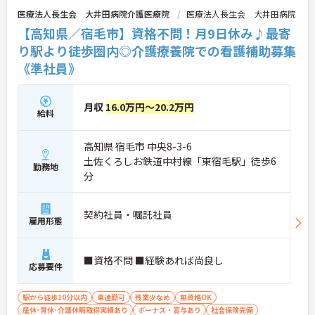
医療法人長生会 大井田病院介護医療院
医療法人長生会 大井田病院
【高知県／宿毛市】資格不問！月9日休み♪最寄
り駅より徒歩圏内◎介護療養院での看護補助募集
《準社員》
月収
16.0万円～20.2万円
給料
高知県 宿毛市 中央8-3-6
土佐くろしお鉄道中村線「東宿毛駅」徒歩6
勤務地
分
契約社員・嘱託社員
雇用形態
■資格不問 ■経験あれば尚良し
応募要件
駅から徒歩10分以内
車通勤可
残業少なめ
無資格OK
産休･育休･介護休暇取得実績あり
ボーナス・賞与あり
社会保険完備