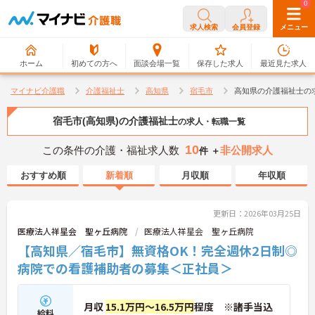
0
0
求人検索
会員登録
メニュー
ホーム
初めての方へ
面談会場一覧
保存した求人
最近見た求人
マイナビ介護職
介護福祉士
高知県
宿毛市
高知県の介護福祉士の
宿毛市(高知県)の介護福祉士
の求人・転職一覧
10
この条件の介護・福祉求人数
非公開求人
件 ＋
おすすめ順
新着順
月収順
年収順
更新日：2026年03月25日
医療法人祥星会 聖ヶ丘病院
医療法人祥星会 聖ヶ丘病院
【高知県／宿毛市】無資格OK！完全週休2日制◎
病院での看護補助者の募集＜正社員＞
月収
15.1万円～16.5万円
程度 ※諸手当込
給料