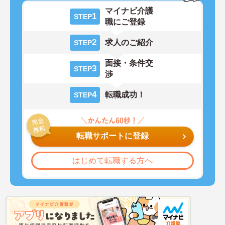
マイナビ介護
1
STEP
職にご登録
2
求人のご紹介
STEP
面接・条件交
3
STEP
渉
4
転職成功！
STEP
転職サポートに登録
はじめて転職する方へ