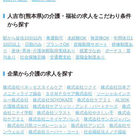
人吉市(熊本県)の介護・福祉の求人をこだわり条件
から探す
駅から徒歩10分以内
車通勤可
未経験OK
無資格OK
年間休日1
10日以上
日勤のみ
ブランクOK
資格取得サポート
研修制度あ
り
産休･育休･介護休暇取得実績あり
残業少なめ
ボーナス・賞
与あり
社会保険完備
交通費支給
退職金制度あり
企業から介護の求人を探す
株式会社ベネッセスタイルケア
株式会社ツクイ
株式会社日本ア
メニティライフ協会
ＳＯＭＰＯケア株式会社
ソーシャルインク
ルー株式会社
株式会社SOYOKAZE
株式会社ケア２１
ALSOK
介護株式会社
株式会社ケアリッツ・アンド・パートナーズ
株式
会社ニチイ学館
株式会社ソラスト
株式会社やさしい手
株式会
社ケア２１
株式会社ニチイケアパレス
株式会社サンガジャパン
株式会社川島コーポレーション
株式会社アンビス
株式会社サ
ンウェルズ
株式会社スーパー・コート
社会福祉法人ノテ福祉