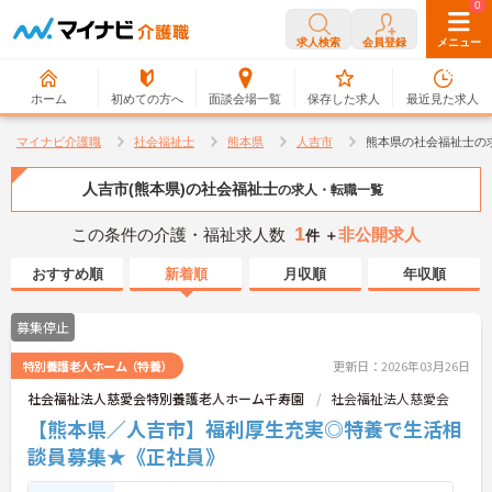
0
0
求人検索
会員登録
メニュー
ホーム
初めての方へ
面談会場一覧
保存した求人
最近見た求人
マイナビ介護職
社会福祉士
熊本県
人吉市
熊本県の社会福祉士の
人吉市(熊本県)の社会福祉士
の求人・転職一覧
1
この条件の介護・福祉求人数
非公開求人
件 ＋
おすすめ順
新着順
月収順
年収順
募集停止
特別養護老人ホーム（特養）
更新日：2026年03月26日
社会福祉法人慈愛会特別養護老人ホーム千寿園
社会福祉法人慈愛会
【熊本県／人吉市】福利厚生充実◎特養で生活相
談員募集★《正社員》