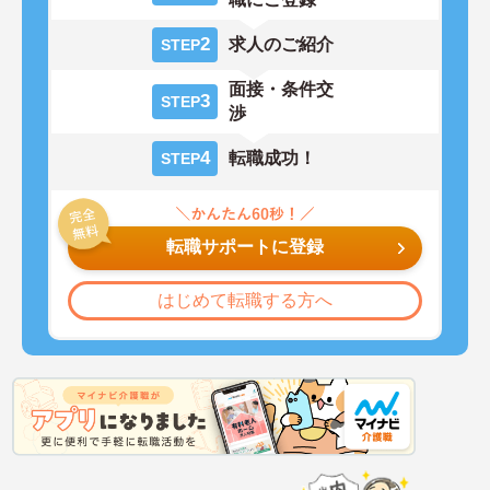
2
求人のご紹介
STEP
面接・条件交
3
STEP
渉
4
転職成功！
STEP
転職サポートに登録
はじめて転職する方へ