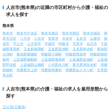
人吉市(熊本県)の近隣の市区町村から介護・福祉の
求人を探す
熊本県
熊本市
熊本市中央区
熊本市東区
熊本市西区
熊本市南区
熊
本市北区
八代市
人吉市
荒尾市
水俣市
玉名市
山鹿市
菊
池市
宇土市
上天草市
宇城市
阿蘇市
天草市
合志市
下益
城郡美里町
玉名郡南関町
玉名郡長洲町
玉名郡和水町
菊池郡
大津町
菊池郡菊陽町
阿蘇郡小国町
阿蘇郡西原村
阿蘇郡南阿
蘇村
上益城郡御船町
上益城郡嘉島町
上益城郡益城町
上益城
郡甲佐町
上益城郡山都町
八代郡氷川町
葦北郡津奈木町
球磨
郡錦町
球磨郡水上村
球磨郡球磨村
球磨郡あさぎり町
天草郡
苓北町
人吉市(熊本県)の介護・福祉の求人を雇用形態から
探す
正社員(正職員)