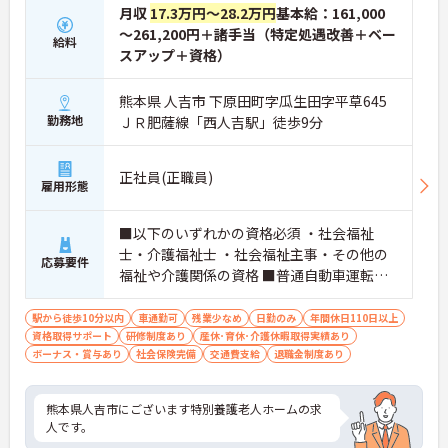
月収
17.3万円～28.2万円
基本給：161,000
～261,200円＋諸手当（特定処遇改善＋ベー
給料
スアップ＋資格）
熊本県 人吉市 下原田町字瓜生田字平草645
勤務地
ＪＲ肥薩線「西人吉駅」徒歩9分
正社員(正職員)
雇用形態
■以下のいずれかの資格必須 ・社会福祉
士・介護福祉士 ・社会福祉主事・その他の
応募要件
福祉や介護関係の資格 ■普通自動車運転免
許（AT限定可）必須
駅から徒歩10分以内
車通勤可
残業少なめ
日勤のみ
年間休日110日以上
資格取得サポート
研修制度あり
産休･育休･介護休暇取得実績あり
ボーナス・賞与あり
社会保険完備
交通費支給
退職金制度あり
熊本県人吉市にございます特別養護老人ホームの求
人です。