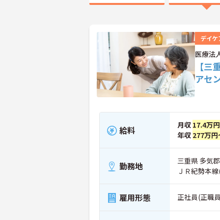
デイケ
医療法
【三
アセ
月収
17.4万
給料
年収
277万円
三重県 多気郡多
勤務地
ＪＲ紀勢本線
雇用形態
正社員(正職員