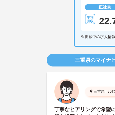
正社員
22.
※掲載中の求人情
三重県のマイナ
三重県
|
30
丁寧なヒアリングで希望