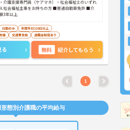
・介護支援専門員（ケアマネ）・社会福祉士のいずれ
え社会福祉主事をお持ちの方 ■普通自動車免許 ■介
験3年以上
日勤のみ
年間休日110日以上
完備
交通費支給
退職金制度あり
見る
無料
紹介してもらう
1
用形態別介護職の平均給与