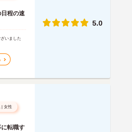
の日程の速
5.0
ございました
る
代
|
女性
事に転職す