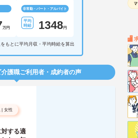
非常勤・パート・アルバイト
7
1348
万円
円
報をもとに平均月収・平均時給を算出
ビ介護職
ご利用者・成約者の声
代
|
女性
に対する適