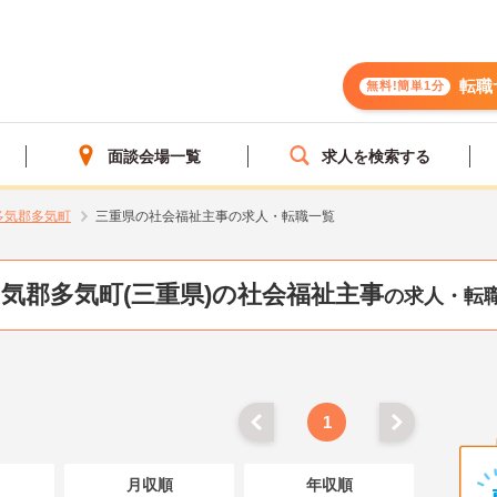
転職
無料!簡単1分
面談会場一覧
求人を検索する
多気郡多気町
三重県の社会福祉主事の求人・転職一覧
気郡多気町(三重県)の社会福祉主事
の求人・転
1
月収順
年収順