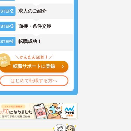
2
求人のご紹介
STEP
3
面接・条件交渉
STEP
4
転職成功！
STEP
転職サポートに登録
はじめて転職する方へ