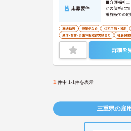
■介護福祉士
応募要件
かの資格に加
護施設での経
車通勤可
残業少なめ
住宅手当・補助
産休･育休･介護休暇取得実績あり
社会保険
詳細を
1
件中 1-1件を表示
三重県の雇