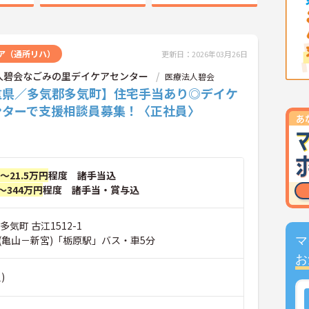
ア（通所リハ）
更新日：2026年03月26日
人碧会なごみの里デイケアセンター
医療法人碧会
重県／多気郡多気町】住宅手当あり◎デイケ
ンターで支援相談員募集！〈正社員〉
円～21.5万円
程度 諸手当込
～344万円
程度 諸手当・賞与込
気町 古江1512-1
(亀山－新宮)「栃原駅」バス・車5分
マ
お
)