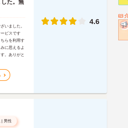
ました。無
4.6
ございました。
サービスです
こちらを利用す
しみに思えるよ
ます。ありがと
る
代
|
男性