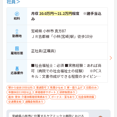
社員＞
月収
20.0万円～21.2万円
程度 ※諸手当込
給料
み
宮崎県 小林市 真方87
勤務地
ＪＲ吉都線「小林(宮崎)駅」徒歩10分
正社員(正職員)
雇用形態
■社会福祉士：必須 ■実務経験：あれば尚
可（病院での社会福祉士の経験） ※PCス
応募要件
キル：文書作成ができる程度のタイピング
スキル
駅から徒歩10分以内
車通勤可
残業少なめ
寮・借り上げ
日勤のみ
年間休日110日以上
資格取得サポート
研修制度あり
産休･育休･介護休暇取得実績あり
ボーナス・賞与あり
社会保険完備
交通費支給
退職金制度あり
宮崎県小林市に位置するケアミックス病院における