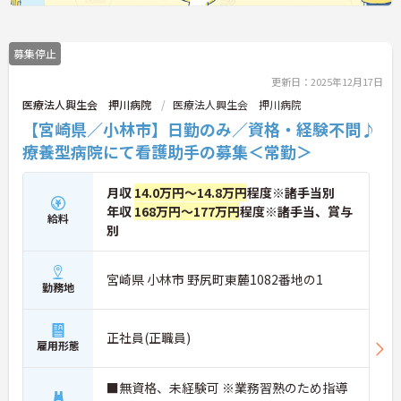
募集停止
更新日：2025年12月17日
医療法人興生会 押川病院
医療法人興生会 押川病院
【宮崎県／小林市】日勤のみ／資格・経験不問♪
療養型病院にて看護助手の募集＜常勤＞
月収
14.0万円～14.8万円
程度※諸手当別
年収
168万円～177万円
程度※諸手当、賞与
給料
別
宮崎県 小林市 野尻町東麓1082番地の1
勤務地
正社員(正職員)
雇用形態
■無資格、未経験可 ※業務習熟のため指導