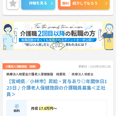
できるなど、働きやすい環境が整っています！
詳細を見る
無料
紹介してもらう
ご興味がある方はご面接のポイントをお伝えします
ので、お気軽にお問い合わせください。
介護老人保健施設（老健）
更新日：2026年03月11日
医療法人相愛会介護老人保健施設 相愛苑
医療法人相愛会
【宮崎県／小林市】昇給・賞与あり◎年間休日1
23日♪介護老人保健施設の介護職員募集＜正社
員＞
月収
17.0万円
～
給料