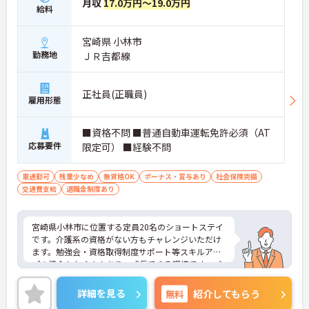
月収
17.0万円～19.0万円
給料
宮崎県 小林市
勤務地
ＪＲ吉都線
正社員(正職員)
雇用形態
■資格不問 ■普通自動車運転免許必須（AT
応募要件
限定可） ■経験不問
車通勤可
残業少なめ
無資格OK
ボーナス・賞与あり
社会保険完備
交通費支給
退職金制度あり
宮崎県小林市に位置する定員20名のショートステイ
です。介護系の資格がない方もチャレンジいただけ
ます。勉強会・資格取得制度サポート等スキルアッ
プの機会もたくさんあり、成長できる環境です。ご
興味のある方には、面接対策ポイントなど、さらに
詳細をお話しいたしますのでお気軽にご相談くださ
詳細を見る
無料
紹介してもらう
い！