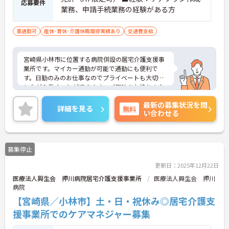
応募要件
業務、申請手続業務の経験がある方
車通勤可
産休･育休･介護休暇取得実績あり
交通費支給
宮崎県小林市に位置する病院併設の居宅介護支援事
業所です。マイカー通勤が可能で通勤にも便利で
す。日勤のみのお仕事なのでプライベートも大切に
しながら働くことができます。ご興味をお持ちの方
はお気軽にお問い合わせください。
最新の募集状況を問
詳細を見る
無料
い合わせる
募集停止
更新日：2025年12月22日
医療法人興生会 押川病院居宅介護支援事業所
医療法人興生会 押川
病院
【宮崎県／小林市】土・日・祝休み◎居宅介護支
援事業所でのケアマネジャー募集