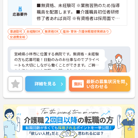
■無資格、未経験可 ※業務習熟のため指導
職員を配置します。 ■介護職員初任者研修
応募要件
修了者あれば尚可 ※有資格者は採用面で優
遇
車通勤可
未経験OK
無資格OK
産休･育休･介護休暇取得実績あり
交通費支給
宮崎県小林市に位置する病院です。無資格・未経験
の方も応募可能！日勤のみのお仕事なのでプライベ
ートも大切にしながら働くことができます。ご興味
をお持ちの方はお気軽にお問い合わせください。
最新の募集状況を問
詳細を見る
無料
い合わせる