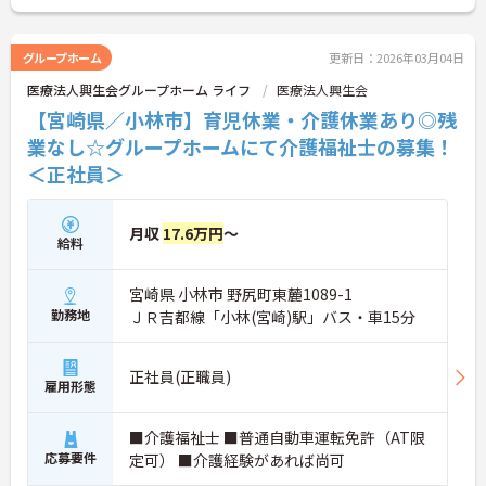
グループホーム
更新日：2026年03月04日
医療法人興生会グループホーム ライフ
医療法人興生会
【宮崎県／小林市】育児休業・介護休業あり◎残
業なし☆グループホームにて介護福祉士の募集！
＜正社員＞
月収
17.6万円
～
給料
宮崎県 小林市 野尻町東麓1089-1
勤務地
ＪＲ吉都線「小林(宮崎)駅」バス・車15分
正社員(正職員)
雇用形態
■介護福祉士 ■普通自動車運転免許（AT限
応募要件
定可） ■介護経験があれば尚可