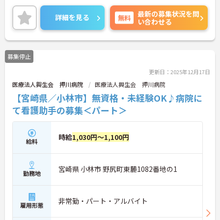
を重視した働き方が叶います。ご興味のある方に
最新の募集状況を問
は、面接対策ポイントなど、さらに詳細をお話しい
詳細を見る
無料
い合わせる
たしますのでお気軽にご相談ください！
募集停止
更新日：2025年12月17日
医療法人興生会 押川病院
医療法人興生会 押川病院
【宮崎県／小林市】無資格・未経験OK♪病院に
て看護助手の募集＜パート＞
時給
1,030円～1,100円
給料
宮崎県 小林市 野尻町東麓1082番地の1
勤務地
非常勤・パート・アルバイト
雇用形態