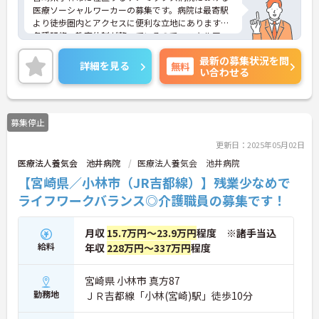
医療ソーシャルワーカーの募集です。病院は最寄駅
より徒歩圏内とアクセスに便利な立地にあります。
各種研修・教育体制が整っているので、スキルアッ
プが叶う環境です。また、育児休業・介護休業の取
最新の募集状況を問
得実績もあり、ライフステージが変化しても安心し
詳細を見る
無料
い合わせる
てお勤めいただける環境です。
ご興味ある方には、面接対策ポイントなど、さらに
詳細をお話しいたしますのでお気軽にご相談くださ
い！
募集停止
更新日：2025年05月02日
医療法人養気会 池井病院
医療法人養気会 池井病院
【宮崎県／小林市（JR吉都線）】残業少なめで
ライフワークバランス◎介護職員の募集です！
月収
15.7万円～23.9万円
程度 ※諸手当込
給料
年収
228万円～337万円
程度
宮崎県 小林市 真方87
勤務地
ＪＲ吉都線「小林(宮崎)駅」徒歩10分