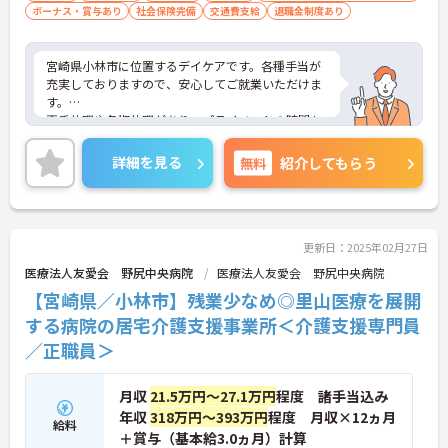
ボーナス・賞与あり
社会保険完備
交通費支給
退職金制度あり
宮崎県小林市に位置するデイケアです。各種手当が
充実しておりますので、安心してご就業いただけま
す。
夏季休暇や冬期休暇があり、プライベートの時間も
大切にしていただけます。
昇給や賞与制度があり頑張りが評価されてしっかり
詳細を見る
無料
紹介してもらう
と職員に還元されます。
ご興味のある方には、面接対策ポイントなど、さら
に詳細をお話しいたしますのでお気軽にご相談くだ
さい！
更新日：2025年02月27日
医療法人友愛会 野尻中央病院
医療法人友愛会 野尻中央病院
【宮崎県／小林市】残業少なめ◎里山医療を展開
する病院の居宅介護支援事業所＜介護支援専門員
／正職員＞
月収
21.5万円～27.1万円
程度 諸手当込み
年収
318万円～393万円
程度 月収×12ヵ月
給料
＋賞与（基本給3.0ヵ月）計算