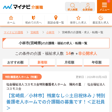
0
0
求人検索
会員登録
メニュー
ホーム
初めての方へ
面談会場一覧
保存した求人
最近見た求人
マイナビ介護職
宮崎県
小林市
宮崎県の介護職・求人・転職一覧
小林市(宮崎県)
の介護職・福祉の求人・転職一覧
14
この条件の介護・福祉求人数
非公開求人
件 ＋
おすすめ順
新着順
月収順
年収順
特別養護老人ホーム（特養）
更新日：2026年03月26日
社会福祉法人コスモス会特別養護老人ホーム 陽光の里
社会福祉法人
コスモス会
【宮崎県／小林市】残業なし☆土日祝休み♪特別
養護老人ホームでの介護職の募集です！＜正社員
＞