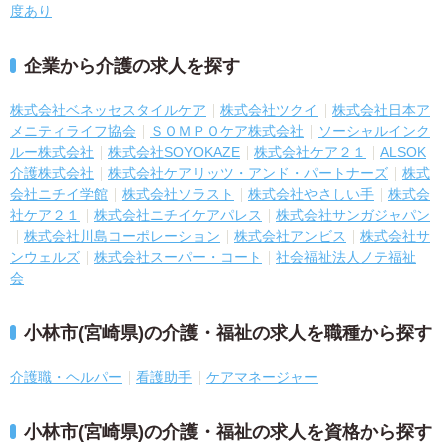
度あり
企業から介護の求人を探す
株式会社ベネッセスタイルケア
株式会社ツクイ
株式会社日本ア
メニティライフ協会
ＳＯＭＰＯケア株式会社
ソーシャルインク
ルー株式会社
株式会社SOYOKAZE
株式会社ケア２１
ALSOK
介護株式会社
株式会社ケアリッツ・アンド・パートナーズ
株式
会社ニチイ学館
株式会社ソラスト
株式会社やさしい手
株式会
社ケア２１
株式会社ニチイケアパレス
株式会社サンガジャパン
株式会社川島コーポレーション
株式会社アンビス
株式会社サ
ンウェルズ
株式会社スーパー・コート
社会福祉法人ノテ福祉
会
小林市(宮崎県)の介護・福祉の求人を職種から探す
介護職・ヘルパー
看護助手
ケアマネージャー
小林市(宮崎県)の介護・福祉の求人を資格から探す