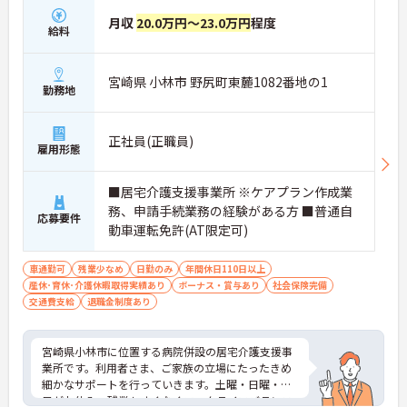
月収
20.0万円～23.0万円
程度
給料
宮崎県 小林市 野尻町東麓1082番地の1
勤務地
正社員(正職員)
雇用形態
■居宅介護支援事業所 ※ケアプラン作成業
務、申請手続業務の経験がある方 ■普通自
応募要件
動車運転免許(AT限定可)
車通勤可
残業少なめ
日勤のみ
年間休日110日以上
産休･育休･介護休暇取得実績あり
ボーナス・賞与あり
社会保険完備
交通費支給
退職金制度あり
宮崎県小林市に位置する病院併設の居宅介護支援事
業所です。利用者さま、ご家族の立場にたったきめ
細かなサポートを行っていきます。土曜・日曜・祝
日がお休み、残業もすくなくワークライフバランス