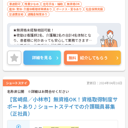
車通勤可
残業少なめ
住宅手当・補助
無資格OK
産休･育休･介護休暇取得実績あり
ボーナス・賞与あり
社会保険完備
交通費支給
退職金制度あり
★無資格未経験相談可能！
★夜勤は看護師2名、介護職2名の合計4名体制とな
り、患者様に何かあっても安心して業務できます！
★扶養手当・住宅手当と福利厚生充実♪
★育児休業の取得実績あり♪
ご興味ある方には、面接対策ポイントなど、さらに
詳細を見る
無料
紹介してもらう
詳細をお話しいたしますのでお気軽にご相談くださ
い！
ショートステイ
更新日：2024年04月16日
名称非公開 ※詳細はお問合せください
【宮崎県／小林市】無資格OK！資格取得制度サ
ポートあり♪ショートステイでの介護職員募集
（正社員）