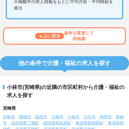
※掲載中の求人情報をもとに平均月収・平均時給を
算出
条件を変更して
▲上に戻る
再検索
他の条件で介護・福祉の求人を探す
小林市(宮崎県)の近隣の市区町村から介護・福祉の
求人を探す
宮崎県
宮崎市
都城市
延岡市
日南市
小林市
日向市
串間市
西都
市
北諸県郡三股町
西諸県郡高原町
東諸県郡国富町
東諸県郡
綾町
児湯郡高鍋町
児湯郡新富町
児湯郡川南町