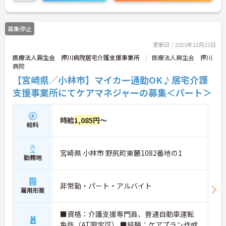
募集停止
更新日：2025年12月22日
医療法人興生会 押川病院居宅介護支援事業所
医療法人興生会 押川
病院
【宮崎県／小林市】マイカー通勤OK♪居宅介護
支援事業所にてケアマネジャーの募集＜パート＞
時給
1,085円
～
給料
宮崎県 小林市 野尻町東麓1082番地の1
勤務地
非常勤・パート・アルバイト
雇用形態
■資格：介護支援専門員、普通自動車運転
免許（AT限定可） ■経験：ケアプラン作成