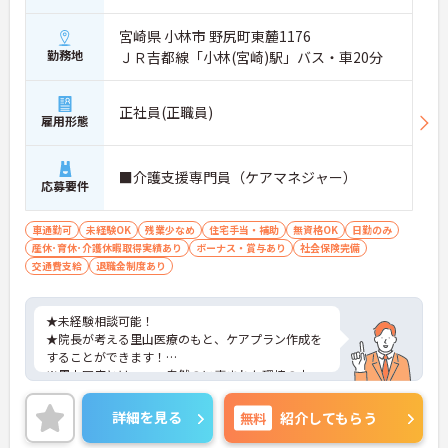
宮崎県 小林市 野尻町東麓1176
勤務地
ＪＲ吉都線「小林(宮崎)駅」バス・車20分
正社員(正職員)
雇用形態
■介護支援専門員（ケアマネジャー）
応募要件
車通勤可
未経験OK
残業少なめ
住宅手当・補助
無資格OK
日勤のみ
産休･育休･介護休暇取得実績あり
ボーナス・賞与あり
社会保険完備
交通費支給
退職金制度あり
★未経験相談可能！
★院長が考える里山医療のもと、ケアプラン作成を
することができます！
※里山医療とは・・・自然のに恵まれた環境の中、
本来人が持っている自然治癒力や癒しからケアを行
っている医療とのこと
詳細を見る
無料
紹介してもらう
★育児休暇の取得実績もあり、子育て世代にもおす
すめです！