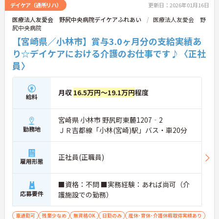
デイケア（通所リハ）
更新日：2026年01月16日
医療法人友愛会 野尻中央病院デイケアふれあい
医療法人友愛会 野
尻中央病院
【宮崎県／小林市】賞与3.0ヶ月分の支給実績あ
り☆デイケアにおける介護のお仕事です♪〈正社
員〉
月収
16.5万円～19.1万円
程度
給料
宮崎県 小林市 野尻町東麓1207‐2
勤務地
ＪＲ吉都線「小林(宮崎)駅」バス・車20分
正社員(正職員)
雇用形態
■資格：不問 ■実務経験：あれば尚可（介
応募要件
護施設での勤務）
車通勤可
残業少なめ
無資格OK
日勤のみ
産休･育休･介護休暇取得実績あり