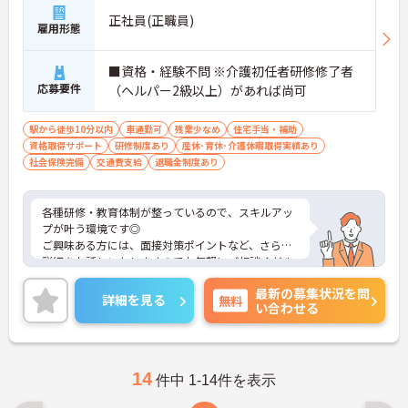
正社員(正職員)
雇用形態
■資格・経験不問 ※介護初任者研修修了者
応募要件
（ヘルパー2級以上）があれば尚可
駅から徒歩10分以内
車通勤可
残業少なめ
住宅手当・補助
資格取得サポート
研修制度あり
産休･育休･介護休暇取得実績あり
社会保険完備
交通費支給
退職金制度あり
各種研修・教育体制が整っているので、スキルアッ
プが叶う環境です◎
ご興味ある方には、面接対策ポイントなど、さらに
詳細をお話しいたしますのでお気軽にご相談くださ
い！
最新の募集状況を問
詳細を見る
無料
い合わせる
14
件中 1-14件を表示