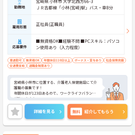
宮崎県 小林市 大字北西方66-3
勤務地
ＪＲ吉都線「小林(宮崎)駅」バス・車8分
正社員(正職員)
雇用形態
■無資格OK■経験不問 ■PCスキル：パソコ
応募要件
ン使用あり（入力程度）
車通勤可
無資格OK
年間休日110日以上
ボーナス・賞与あり
社会保険完備
交通費支給
退職金制度あり
宮崎県小林市に位置する、介護老人保健施設にて介
護職の募集です！
年間休日が123日あるので、ワークライフバランス
が叶います☆
住宅手当がある為、生活面の負担を軽減し、安心し
て長く勤務していただけます♪
詳細を見る
無料
紹介してもらう
マイカー通勤可能なので通勤らくらくです◎
ご興味のある方には、面接対策ポイントなど、さら
に詳細をご案内しますのでお気軽にご相談くださ
い！