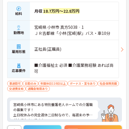
月収
18.7万円～22.8万円
給料
宮崎県 小林市 真方5038‐1
勤務地
ＪＲ吉都線「小林(宮崎)駅」バス・車10分
正社員(正職員)
雇用形態
■介護福祉士 必須 ■介護業務経験 あれば尚
応募要件
可
車通勤可
日勤のみ
年間休日110日以上
ボーナス・賞与あり
社会保険完備
交通費支給
退職金制度あり
宮崎県小林市にある特別養護老人ホームでの介護職
の募集です！
土日祝休みの完全週休二日制なので、毎週末の予定
が立てやすいです♪
残業はなく日勤のみで、遅くとも18時までに退勤が