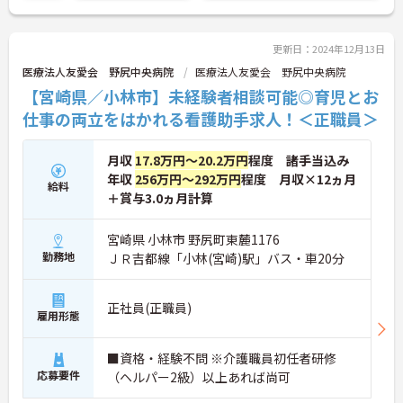
ご興味ある方には、面接対策ポイントなど、さらに
詳細をお話しいたしますのでお気軽にご相談くださ
い！
更新日：2024年12月13日
医療法人友愛会 野尻中央病院
医療法人友愛会 野尻中央病院
【宮崎県／小林市】未経験者相談可能◎育児とお
仕事の両立をはかれる看護助手求人！＜正職員＞
月収
17.8万円～20.2万円
程度 諸手当込み
年収
256万円～292万円
程度 月収×12ヵ月
給料
＋賞与3.0ヵ月計算
宮崎県 小林市 野尻町東麓1176
勤務地
ＪＲ吉都線「小林(宮崎)駅」バス・車20分
正社員(正職員)
雇用形態
■資格・経験不問 ※介護職員初任者研修
応募要件
（ヘルパー2級）以上あれば尚可