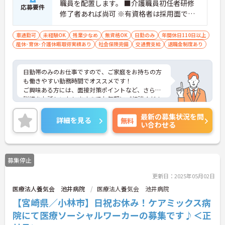
職員を配置します。 ■介護職員初任者研修
応募要件
修了者あれば尚可 ※有資格者は採用面で優
遇
車通勤可
未経験OK
残業少なめ
無資格OK
日勤のみ
年間休日110日以上
産休･育休･介護休暇取得実績あり
社会保険完備
交通費支給
退職金制度あり
日勤帯のみのお仕事ですので、ご家庭をお持ちの方
も働きやすい勤務時間でオススメです！
ご興味ある方には、面接対策ポイントなど、さらに
詳細をお話しいたしますのでお気軽にご相談くださ
い。
最新の募集状況を問
詳細を見る
無料
い合わせる
募集停止
更新日：2025年05月02日
医療法人養気会 池井病院
医療法人養気会 池井病院
【宮崎県／小林市】日祝お休み！ケアミックス病
院にて医療ソーシャルワーカーの募集です♪＜正