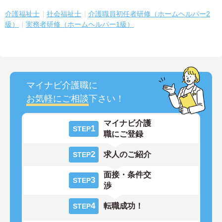
介護福祉士
社会福祉士
介護職員初任者研修（ホームヘルパー2
級）
実務者研修（ホームヘルパー1級）
マイナビ介護職に
お気軽にご相談
下さい！
マイナビ介護
1
STEP
職にご登録
2
求人のご紹介
STEP
面接・条件交
3
STEP
渉
4
転職成功！
STEP