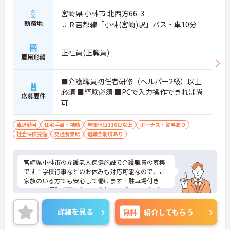
宮崎県 小林市 北西方66-3
勤務地
ＪＲ吉都線「小林(宮崎)駅」バス・車10分
正社員(正職員)
雇用形態
■介護職員初任者研修（ヘルパー2級）以上
必須 ■経験必須 ■PCで入力操作できれば尚
応募要件
可
車通勤可
住宅手当・補助
年間休日110日以上
ボーナス・賞与あり
社会保険完備
交通費支給
退職金制度あり
宮崎県小林市の介護老人保健施設で介護職員の募集
です！学校行事などのお休みも対応可能なので、ご
家族のいる方でも安心して働けます！駐車場付きで
マイカー通勤が可能なのもうれしいポイント♪ご興
味のある方は、面接ポイントをお伝えしますので、
お気軽にご連絡ください。
詳細を見る
無料
紹介してもらう