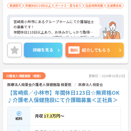
車通勤可
年間休日110日以上
ボーナス・賞与あり
社会保険完備
交通費支給
宮崎県小林市にあるグループホームにて介護福祉士
の募集です！
年間休日110日以上あり、お休みがしっかり取得で
きます。スタッフにとって理想の働き方を実現して
います♪
育児休業・介護休業の取得実績もあり、ライフステ
詳細を見る
無料
紹介してもらう
ージが変化しても安心してお勤めいただける環境で
す◎
ご興味のある方には、面接対策ポイントなど、さら
に詳細をお話しいたしますのでお気軽にご相談くだ
さい！
介護老人保健施設（老健）
更新日：2026年01月23日
医療法人相愛会介護老人保健施設 相愛苑
医療法人相愛会
【宮崎県／小林市】年間休日123日☆無資格OK
♪介護老人保健施設にて介護職募集＜正社員＞
月収
17.3万円
～
給料