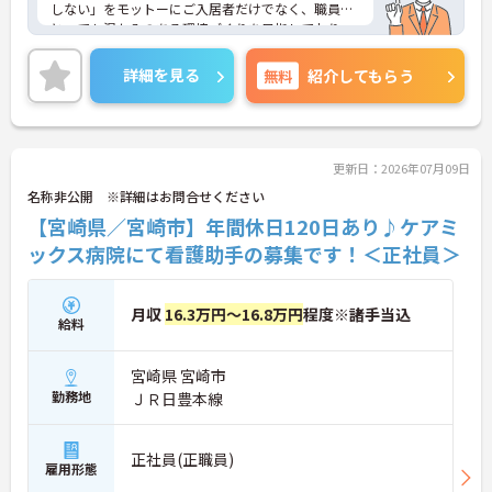
編成が組まれており、しっかりと休息を取りながら
しない」をモットーにご入居者だけでなく、職員に
長期的な就業が可能です
とっても温かみのある環境づくりを目指しており、
＜評価制度でキャリアアップ＞
ご利用者一人ひとりに寄り添ってサービスを提供し
・介護福祉士や初任者研修などの資格や実務経験、
ていただける方を募集しています。サービス提供責
詳細を見る
無料
紹介してもらう
夜勤回数がしっかりと給与に反映されるためモチベ
任者の経験がなくスタートされた方も多数いらっし
ーションを維持できます
ゃいます。
・年次を問わずリーダーや主任などのマネジメント
ご興味のある方には、面接対策ポイントなど、さら
職へ昇格する事例も多数あり、腰を据えて長期的な
に詳細をお話しいたしますのでお気軽にご相談くだ
キャリア形成が可能です
さい！
更新日：2026年07月09日
名称非公開 ※詳細はお問合せください
【宮崎県／宮崎市】年間休日120日あり♪ケアミ
ックス病院にて看護助手の募集です！＜正社員＞
月収
16.3万円～16.8万円
程度※諸手当込
給料
宮崎県 宮崎市
勤務地
ＪＲ日豊本線
正社員(正職員)
雇用形態