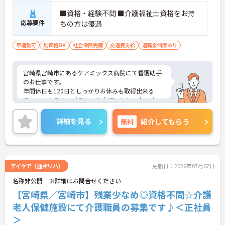
■資格・経験不問 ■介護福祉士資格をお持
応募要件
ちの方は優遇
車通勤可
無資格OK
社会保険完備
交通費支給
退職金制度あり
宮崎県宮崎市にあるケアミックス病院にて看護助手
のお仕事です。
年間休日も120日としっかりお休みも取得出来るの
で、ワークライフバランスを大切にしたい方にオス
スメです◎
ご興味ある方には、面接対策ポイントなど、さらに
詳細を見る
無料
紹介してもらう
詳細をお話しいたしますのでお気軽にご相談くださ
い。
デイケア（通所リハ）
更新日：2026年07月07日
名称非公開 ※詳細はお問合せください
【宮崎県／宮崎市】残業少なめ◎資格不問☆介護
老人保健施設にて介護職員の募集です♪＜正社員
＞