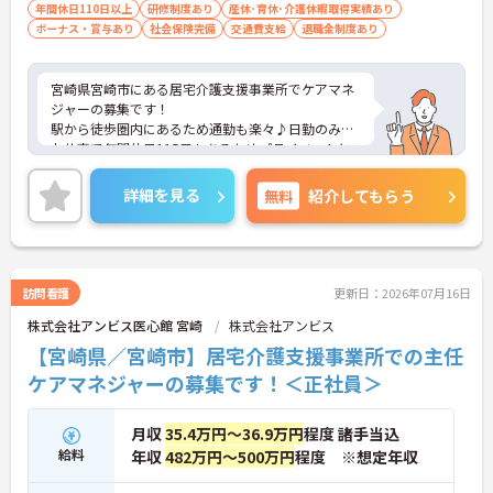
年間休日110日以上
研修制度あり
産休･育休･介護休暇取得実績あり
ボーナス・賞与あり
社会保険完備
交通費支給
退職金制度あり
宮崎県宮崎市にある居宅介護支援事業所でケアマネ
ジャーの募集です！
駅から徒歩圏内にあるため通勤も楽々♪日勤のみの
お仕事で年間休日115日もあるためプライベートと
の両立を目指す方におすすめの環境です◎しっかり
としたフォロー体制で、経験に関わらず安心してス
詳細を見る
無料
紹介してもらう
タートできます。現場経験のない方でもチャレンジ
できる職場ですよ◎
こちらの求人にご興味がございましたら面接のポイ
ントもお伝えしますので是非ご応募お待ちしており
ます。
訪問看護
更新日：2026年07月16日
株式会社アンビス医心館 宮崎
株式会社アンビス
【宮崎県／宮崎市】居宅介護支援事業所での主任
ケアマネジャーの募集です！＜正社員＞
月収
35.4万円～36.9万円
程度 諸手当込
給料
年収
482万円～500万円
程度 ※想定年収