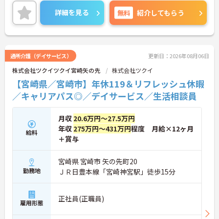
＜リフレッシュ休暇でプライベートも充実＞仕事だ
けでなくプライベートの時間も大切にできるよう、
詳細を見る
無料
紹介してもらう
年間最大12日（毎月1日付与）の「リフレッシュ休
暇」という独自の制度があります。有給休暇とは別
に付与されるため、これらを組み合わせて連休を取
得し、旅行や趣味を楽しむスタッフも多くいます。
また、残業は月平均10時間程度と少なめで、夜勤も
通所介護（デイサービス）
更新日：2026年08月06日
ないため、生活リズムを整えやすく、無理なく長く
株式会社ツクイツクイ宮崎矢の先
株式会社ツクイ
働き続けられる環境です。
【宮崎県／宮崎市】年休119＆リフレッシュ休暇
／キャリアパス◎／デイサービス／生活相談員
月収
20.6万円～27.5万円
年収
275万円～431万円
程度 月給×12ヶ月
給料
＋賞与
宮崎県 宮崎市 矢の先町20
勤務地
ＪＲ日豊本線「宮崎神宮駅」徒歩15分
正社員(正職員)
雇用形態