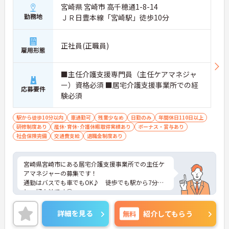
宮崎県 宮崎市 高千穂通1-8-14
勤務地
ＪＲ日豊本線「宮崎駅」徒歩10分
正社員(正職員)
雇用形態
■主任介護支援専門員（主任ケアマネジャ
ー）資格必須 ■居宅介護支援事業所での経
応募要件
験必須
駅から徒歩10分以内
車通勤可
残業少なめ
日勤のみ
年間休日110日以上
研修制度あり
産休･育休･介護休暇取得実績あり
ボーナス・賞与あり
社会保険完備
交通費支給
退職金制度あり
宮崎県宮崎市にある居宅介護支援事業所での主任ケ
アマネジャーの募集です！
通勤はバスでも車でもOK♪ 徒歩でも駅から7分
と、好立地です◎
夏季休暇や冬季休暇があり、年間休日は115日と、
しっかりとお休みが取れます♪
詳細を見る
無料
紹介してもらう
ご興味のある方には、面接対策ポイントなど、さら
に詳細をお話しいたしますのでお気軽にご相談くだ