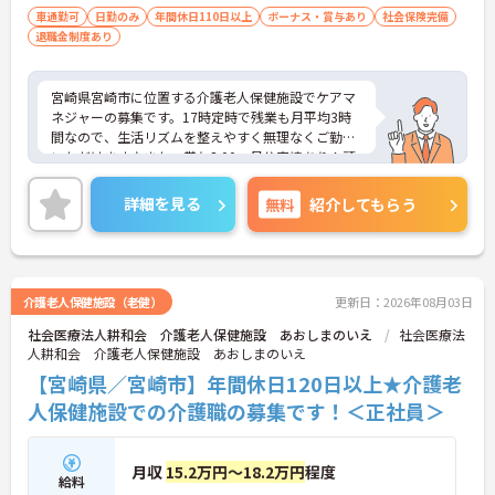
車通勤可
日勤のみ
年間休日110日以上
ボーナス・賞与あり
社会保険完備
退職金制度あり
宮崎県宮崎市に位置する介護老人保健施設でケアマ
ネジャーの募集です。17時定時で残業も月平均3時
間なので、生活リズムを整えやすく無理なくご勤務
いただけます♪また、賞与3.00ヶ月分実績あり！頑
張りはしっかりと評価され還元されます◎ご興味の
ある方はご面接のポイントお伝えしますのでご気軽
詳細を見る
無料
紹介してもらう
にお問い合わせください。
介護老人保健施設（老健）
更新日：2026年08月03日
社会医療法人耕和会 介護老人保健施設 あおしまのいえ
社会医療法
人耕和会 介護老人保健施設 あおしまのいえ
【宮崎県／宮崎市】年間休日120日以上★介護老
人保健施設での介護職の募集です！＜正社員＞
月収
15.2万円～18.2万円
程度
給料