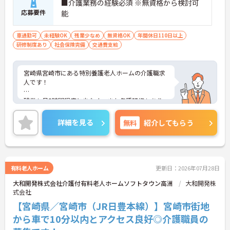
■介護業務の経験必須 ※無資格から検討可
応募要件
能
車通勤可
未経験OK
残業少なめ
無資格OK
年間休日110日以上
研修制度あり
社会保険完備
交通費支給
宮崎県宮崎市にある特別養護老人ホームの介護職求
人です！
残業も月5時間程度と少なく、また各種研修もあり
スキルアップも目指せる環境です◎
詳細を見る
無料
紹介してもらう
ご興味ある方には、面接対策ポイントなど、詳細を
お話しいたしますのでお気軽にご相談ください。
有料老人ホーム
更新日：2026年07月28日
大和開発株式会社介護付有料老人ホームソフトタウン高洲
大和開発株
式会社
【宮崎県／宮崎市（JR日豊本線）】宮崎市街地
から車で10分以内とアクセス良好◎介護職員の