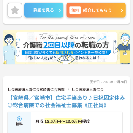
気持ちよく働ける施設です。
詳細を見る
無料
紹介してもらう
ご興味がある方は是非一度マイナビまでお問い合わ
せください。さらに詳細などお伝えします！
更新日：2026年07月28日
社会医療法人善仁会宮崎善仁会病院
社会医療法人善仁会
【宮崎県／宮崎市】住宅手当あり♪日祝固定休み
◎総合病院での社会福祉士募集《正社員》
月収
15.5万円～23.0万円
程度
給料