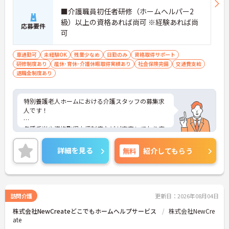
■介護職員初任者研修（ホームヘルパー2
級）以上の資格あれば尚可 ※経験あれば尚
応募要件
可
車通勤可
未経験OK
残業少なめ
日勤のみ
資格取得サポート
研修制度あり
産休･育休･介護休暇取得実績あり
社会保険完備
交通費支給
退職金制度あり
特別養護老人ホームにおける介護スタッフの募集求
人です！
各種手当や資格取得支援制度などが充実しており安
心して働きながらスキルアップも目指せます！
詳細を見る
無料
紹介してもらう
ご興味ある方には、面接のポイントなど、さらに詳
細をお話致しますのでお気軽にご相談ください。
訪問介護
更新日：2026年08月04日
株式会社NewCreateどこでもホームヘルプサービス
株式会社NewCre
ate