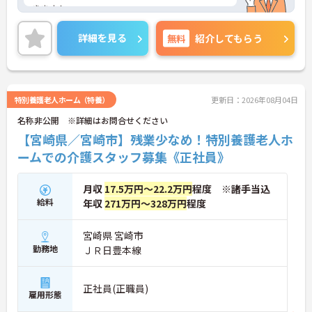
きます！
17時まで勤務で残業なしなので、働きやすい環境が
整っています♪
詳細を見る
無料
紹介してもらう
ご興味のある方はご面接のポイントをお伝えします
ので、ご気軽にお問い合わせください。
特別養護老人ホーム（特養）
更新日：2026年08月04日
名称非公開 ※詳細はお問合せください
【宮崎県／宮崎市】残業少なめ！特別養護老人ホ
ームでの介護スタッフ募集《正社員》
月収
17.5万円～22.2万円
程度 ※諸手当込
給料
年収
271万円～328万円
程度
宮崎県 宮崎市
勤務地
ＪＲ日豊本線
正社員(正職員)
雇用形態