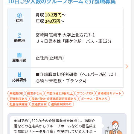
10日◎少人数のグループホームで介護職募集
という現場のやりがいを感じながら、確かなキャリ
アと長期的な働きやすさの両方を手に入れられる職
場です。
月収
18.2万円
～
給料
年収
243万円
～
＜介護福祉士の資格を活かし、さらなる高みを目指
せる環境です＞大手ならではの丁寧な拠点研修や半
年間のOJTがあり、新しい職場への不安をしっかり
宮崎県 宮崎市 大字上北方717-1
解消できます。1ユニット9名の少人数制グループホ
勤務地
ＪＲ日豊本線「蓮ケ池駅」バス・車12分
ームのため、お客様と1対1で深く関わるケアが叶う
のも大きな魅力。ゆくゆくはサービス管理者研修を
受講し、施設長やケアマネジャーへステップアップ
正社員(正職員)
雇用形態
できる明確なキャリアマップが用意されています
＜手厚い子育て支援！プライベートも大切にできる
環境＞ 「ワークライフバランスを重視する方にも大
■介護職員初任者研修（ヘルパー2級）以上
変おすすめの求人です。希望を考慮したシフト作成
応募要件
必須 ※未経験・ブランク可
や半日単位で取得できる有給休暇など、無理なく働
ける体制が整っています。特に子育て支援が手厚
く、10～18歳のお子様を対象とした『子ども手当』
未経験OK
残業少なめ
年間休日110日以上
ブランクOK
資格取得サポート
や、企業主導型保育所の利用手当（月1万円）など
研修制度あり
産休･育休･介護休暇取得実績あり
ボーナス・賞与あり
も充実！ご家族の急な体調不良時には家族愛休暇も
社会保険完備
交通費支給
退職金制度あり
利用でき、ライフステージが変わっても安心のサポ
ート体制です。
全国で約1,900カ所の介護事業所を展開し、訪問介
護などの在宅系からグループホームなどの居住系ま
で幅広い「トータル介護」を提供している大手企業