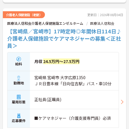
介護老人保健施設（老健）
更新日：2026年08月04日
医療法人信和会介護老人保健施設エンゼルホーム
医療法人信和会
【宮崎県／宮崎市】17時定時◎年間休日114日♪
介護老人保健施設でケアマネジャーの募集＜正社
員＞
月収
24.5万円～27.5万円
給料
宮崎県 宮崎市 大字広原1350
勤務地
ＪＲ日豊本線「日向住吉駅」バス・車10分
正社員(正職員)
雇用形態
■ケアマネジャー（介護支援専門員）必須
応募要件