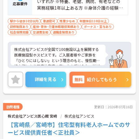
いずれか ※特養、老健、病院、有老などの
応募要件
実務経験1年以上ある方 ※身体介護の経験年
以上ある方、機械浴の使用の経験のある方
歓迎
駅から徒歩10分以内
車通勤可
残業少なめ
年間休日110日以上
研修制度あり
産休･育休･介護休暇取得実績あり
ボーナス・賞与あり
社会保険完備
交通費支給
退職金制度あり
株式会社アンビスが全国で100施設以上を展開する
医療施設型ホスピスです。ご入居者様やご家族を
「ひとりにはしない」という理念のもと、慢性期や
終末期にあり医療依存度の高い方を受け入れ、地域
医療を支える社会的意義の高い事業を推進していま
す。現場には看護師が24時間常駐しています。急変
詳細を見る
無料
紹介してもらう
時の対応や医療行為は看護師が担当するため、初任
者研修や実務者研修の方も食事介助や入浴介助など
の生活を支えるケアに専念できる環境です。多職種
で情報を共有し、一人で判断を抱え込まないチーム
連携の体制がしっかりと整っています。働き方の面
訪問看護
更新日：2026年07月16日
では、夜勤明けの翌日が原則として公休となるほ
株式会社アンビス医心館 宮崎
株式会社アンビス
か、月平均の残業時間も5時間から7時間程度とかな
り少なめです。常勤スタッフの比率が90パーセント
【宮崎県／宮崎市】住宅型有料老人ホームでのサ
を超えているため急な勤務変更が発生しにくく、あ
ービス提供責任者＜正社員＞
らかじめ決められた訪問予定表に沿って規則正しく
働けます。入職後は現場スタッフによるお一人おひ