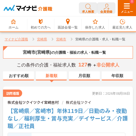
0
0
求人検索
会員登録
メニュー
ホーム
初めての方へ
面談会場一覧
保存した求人
最近見た求人
マイナビ介護職
宮崎県
宮崎市
宮崎県の介護職・求人・転職一覧
宮崎市(宮崎県)
の介護職・福祉の求人・転職一覧
127
この条件の介護・福祉求人数
非公開求人
件 ＋
おすすめ順
新着順
月収順
年収順
訪問看護
更新日：2026年08月06日
株式会社ツクイツクイ宮崎吉村
株式会社ツクイ
【宮崎県／宮崎市】年休119日／日勤のみ・夜勤
なし／福利厚生・賞与充実／デイサービス／介護
職／正社員