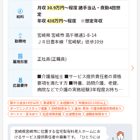
とりに合わせた個別のOJT研修が実施されます。eラ
月収
30.9万円
～程度 諸手当込・夜勤4回想
ーニングも導入されており、多職種と連携しながら
定
専門性を着実に深めていける環境が用意されていま
給料
年収
438万円
～程度 ※想定年収
す。
★おすすめPOINT★
宮崎県 宮崎市 高千穂通1-8-14
＜個別ＯＪＴとチーム連携で着実に成長！＞
勤務地
ＪＲ日豊本線「宮崎駅」徒歩10分
・入職後はお一人おひとりの習熟度に合わせた個別
のＯＪＴ研修を実施し、ｅラーニングを用いた学習
の機会も提供されます
正社員(正職員)
雇用形態
・施設内には看護師が24時間常駐しており、急変時
の対応や専門的な医療処置は看護師が担当するため
負担が減ります
■介護福祉士 ■サービス提供責任者の資格
・介護スタッフと看護スタッフの比率が1対1で相談
要項を満たす方 ■特養、訪問介護、老健、
しやすく、初任者研修や実務者研修からでも着実に
応募要件
病院などで介護の実務経験3年程度お持ちの
専門性を高められます
＜残業月7時間以下で身体の負担を軽減！＞
方 ※サービス提供責任者未経験も可（サ責
・常勤で働くスタッフの比率が90パーセント以上と
未経験スタートの実績多数）
駅から徒歩10分以内
車通勤可
未経験OK
年間休日110日以上
高く、急なシフト変更や無理な長時間勤務が発生し
オープニングスタッフ募集
研修制度あり
産休･育休･介護休暇取得実績あり
にくい人員体制です
ボーナス・賞与あり
社会保険完備
交通費支給
退職金制度あり
・訪問スケジュールに沿って施設内でのケアを行う
ため、月平均の残業時間は5時間から7時間程度とか
なり少なめに抑えられます
宮崎県宮崎市に位置する住宅型有料老人ホームにお
・夜勤明けの翌日は原則としてお休みとなるシフト
けるサービス提供責任者の募集です。「ひとりには