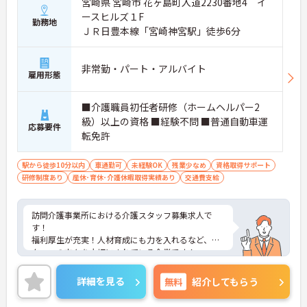
宮崎県 宮崎市 花ヶ島町入道2230番地4 イ
ースヒルズ１F
勤務地
ＪＲ日豊本線「宮崎神宮駅」徒歩6分
非常勤・パート・アルバイト
雇用形態
■介護職員初任者研修（ホームヘルパー2
級）以上の資格 ■経験不問 ■普通自動車運
応募要件
転免許
駅から徒歩10分以内
車通勤可
未経験OK
残業少なめ
資格取得サポート
研修制度あり
産休･育休･介護休暇取得実績あり
交通費支給
訪問介護事業所における介護スタッフ募集求人で
す！
福利厚生が充実！人材育成にも力を入れるなど、ス
タッフの方々を大切にされている企業です！
ご興味ある方には、面接のポイントなど、さらに詳
細をお話致しますのでお気軽にご相談ください。
詳細を見る
無料
紹介してもらう