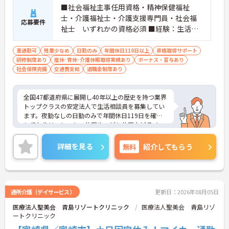
■社会福祉主事任用資格・精神保健福祉
士・介護福祉士・介護支援専門員・社会福
応募要件
祉士 いずれかの資格必須 ■経験：生活相
談員業務の実務経験3年以上 必須
車通勤可
残業少なめ
日勤のみ
年間休日110日以上
資格取得サポート
研修制度あり
産休･育休･介護休暇取得実績あり
ボーナス・賞与あり
社会保険完備
交通費支給
退職金制度あり
全国47都道府県に展開し40年以上の歴史を持つ業界
トップクラスの安定法人で生活相談員を募集してい
ます。夜勤なしの日勤のみで年間休日119日を確保
しておりリフレッシュ休暇やこども休暇などライフ
ステージに合わせた働き方が可能です。処遇改善手
当の全額還元や実績最大105万円の賞与に加え配偶
詳細を見る
無料
紹介してもらう
者1万円などの手厚い扶養手当をご用意しています。
独自の福利厚生制度によるお祝い金や宿泊費補助な
どスタッフの生活を支える制度も充実しています。
髪色やネイルも自由でご自身の個性を大切にしなが
らのびのびと働ける風通しの良い職場です。階層別
通所介護（デイサービス）
更新日：2026年08月05日
研修や資格取得支援制度が整っているため有資格者
医療法人聖美会 青島リゾートクリニック
医療法人聖美会 青島リゾ
の方がこれまでのご経験を活かしながら将来の管理
ートクリニック
職やスペシャリストへと着実にキャリアアップを目
指せるやりがいのある環境です。