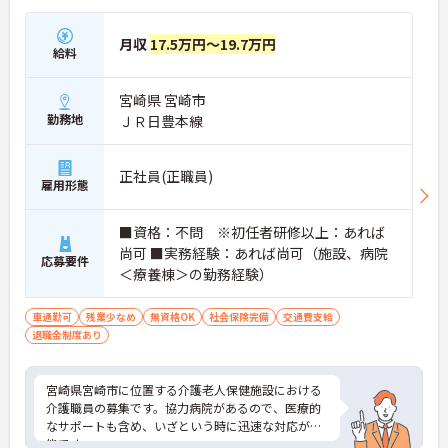
月収
17.5万円～19.7万円
給料
宮崎県 宮崎市
勤務地
ＪＲ日豊本線
正社員(正職員)
雇用形態
■資格：不問 ※初任者研修以上：あれば
尚可 ■実務経験：あれば尚可（施設、病院
応募要件
＜療養棟＞の勤務経験）
車通勤可
残業少なめ
無資格OK
社会保険完備
交通費支給
退職金制度あり
宮崎県宮崎市に位置する介護老人保健施設における
介護職員の募集です。協力病院があるので、医療的
なサポートも含め、いざという時に迅速な対応が可
能です。