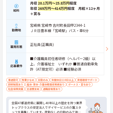
月収
20.1万円～25.8万円
程度
年収
269万円～414万円
程度 月給×12ヶ月
給料
＋賞与
宮崎県 宮崎市 吉村町長田甲2344-1
勤務地
ＪＲ日豊本線「宮崎駅」バス・車6分
正社員(正職員)
雇用形態
■介護職員初任者研修（ヘルパー2級）以
上、介護福祉士 いずれか ■普通自動車免
応募要件
許（AT限定可）必須 ■経験必須
車通勤可
残業少なめ
日勤のみ
年間休日110日以上
資格取得サポート
研修制度あり
産休･育休･介護休暇取得実績あり
ボーナス・賞与あり
社会保険完備
交通費支給
退職金制度あり
全国47都道府県に展開し40年以上の歴史を持つ業界
トップクラスの安定法人でデイサービスの介護スタ
ッフを募集しています。夜勤なしの日勤のみで年間