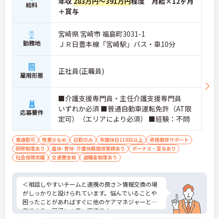
年収
283万円～391万円
程度 月給×12ヶ月
給料
・結婚・出生・入学のお祝い金や宿泊費補助などツ
＋賞与
クイPLUSによる独自の福利厚生を用意
【手厚いフォロー体制とキャリアアップ】
宮崎県 宮崎市 福島町3031-1
・入社後1年間は専属チューターによるマンツーマ
ン指導で安心
勤務地
ＪＲ日豊本線「宮崎駅」バス・車10分
・オンライン講座や階層別研修などスキルアップの
機会が豊富
・髪色やネイルなどが自由でご自身の個性を大切に
正社員(正職員)
雇用形態
できる社風
■介護支援専門員・主任介護支援専門員
いずれか必須 ■普通自動車運転免許（AT限
応募要件
定可）（エリアにより必須） ■経験：不問
車通勤可
残業少なめ
日勤のみ
年間休日110日以上
資格取得サポート
研修制度あり
産休･育休･介護休暇取得実績あり
ボーナス・賞与あり
社会保険完備
交通費支給
退職金制度あり
＜相談しやすいチームと連携の良さ＞情報交換の場
がしっかりと設けられています。悩んでいることや
困ったことがあればすぐに他のケアマネジャーと共
有できる、風通しの良い環境です。