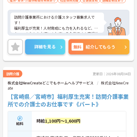
産休･育休･介護休暇取得実績あり
社会保険完備
交通費支給
退職金制度あり
訪問介護事業所における介護スタッフ募集求人で
す！
福利厚生が充実！人材育成にも力を入れるなど、ス
タッフの方々を大切にされている企業です！育児休
暇、介護休暇の制度もあり、長く安心して勤務でき
る環境が整っています◎
詳細を見る
無料
紹介してもらう
ご興味ある方には、面接のポイントなど、さらに詳
細をお話致しますのでお気軽にご相談ください。
訪問介護
更新日：2026年08月04日
株式会社NewCreateどこでもホームヘルプサービス
株式会社NewCre
ate
【宮崎県／宮崎市】福利厚生充実！訪問介護事業
所での介護士のお仕事です《パート》
時給
1,100円～1,600円
給料