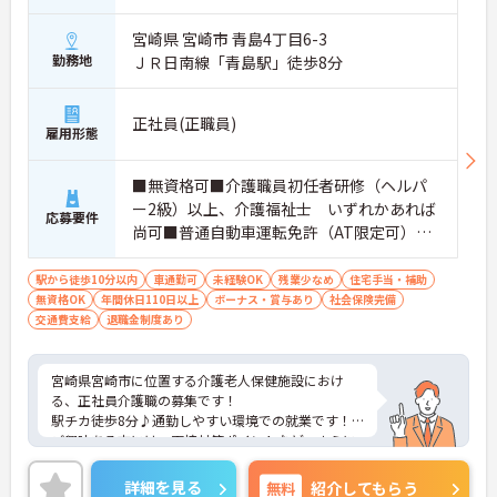
宮崎県 宮崎市 青島4丁目6-3
勤務地
ＪＲ日南線「青島駅」徒歩8分
正社員(正職員)
雇用形態
■無資格可■介護職員初任者研修（ヘルパ
ー2級）以上、介護福祉士 いずれかあれば
応募要件
尚可■普通自動車運転免許（AT限定可）■
経験不問
駅から徒歩10分以内
車通勤可
未経験OK
残業少なめ
住宅手当・補助
無資格OK
年間休日110日以上
ボーナス・賞与あり
社会保険完備
交通費支給
退職金制度あり
宮崎県宮崎市に位置する介護老人保健施設におけ
る、正社員介護職の募集です！
駅チカ徒歩8分♪通勤しやすい環境での就業です！
ご興味ある方には、面接対策ポイントなど、さらに
詳細をお話しいたしますのでお気軽にご相談くださ
い。
詳細を見る
無料
紹介してもらう