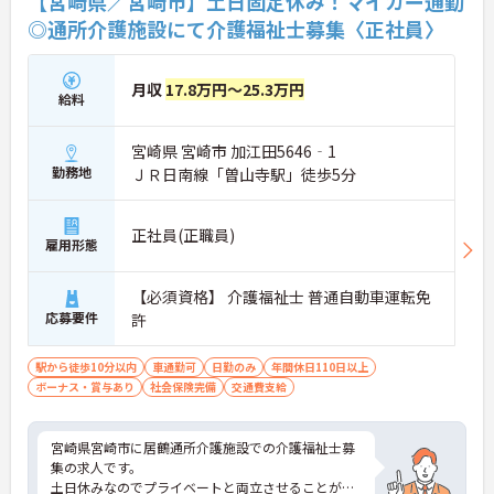
【宮崎県／宮崎市】土日固定休み！マイカー通勤
◎通所介護施設にて介護福祉士募集〈正社員〉
★おすすめPOINT★
【ワークライフバランスの充実】
・夜勤なしの日勤のみで年間休日119日を確保 ・リ
月収
17.8万円～25.3万円
フレッシュ休暇やこども休暇など特別休暇が充実
給料
・産休育休や産後パパ育休制度など子育て支援体制
が万全
宮崎県 宮崎市 加江田5646‐1
【安心の高待遇と福利厚生】
・処遇改善手当を毎月および半期末手当として全額
勤務地
ＪＲ日南線「曽山寺駅」徒歩5分
還元 ・配偶者1万円や満18歳未満の子5千円の手厚
い扶養手当を支給
・結婚・出生・入学のお祝い金やヘルスチェック補
正社員(正職員)
雇用形態
助など独自の福利厚生制度を用意
【資格を活かせるキャリアアップ環境】
・公的資格取得や自己啓発支援制度を活用しスキル
【必須資格】 介護福祉士 普通自動車運転免
アップが可能
応募要件
許
・管理職や他職種への転換など多彩なキャリアプラ
ンを用意
駅から徒歩10分以内
車通勤可
日勤のみ
年間休日110日以上
・髪色やネイルなどが自由で個性を大切にできる社
ボーナス・賞与あり
社会保険完備
交通費支給
風
宮崎県宮崎市に居鶴通所介護施設での介護福祉士募
集の求人です。
土日休みなのでプライベートと両立させることがで