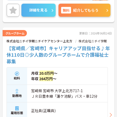
残業は月平均4時間程度です。ワークライフバランス
を保ちながらご勤務いただけます。また、今回の募
詳細を見る
無料
紹介してもらう
集では資格や経験などは問いません。どなたでも介
護のお仕事にチャレンジしていただける環境です！
ご興味のある方には、面接対策ポイントなど、さら
に詳細をご案内しますのでお気軽にご相談くださ
い！
グループホーム
更新日：2026年06月24日
株式会社ニチイ学館ニチイケアセンター上北方
株式会社ニチイ学館
【宮崎県／宮崎市】キャリアアップ目指せる♪年
休110日◎少人数のグループホームで介護福祉士
募集
月収
20.0万円
～
給料
年収
264万円
～
宮崎県 宮崎市 大字上北方717-1
勤務地
ＪＲ日豊本線「蓮ケ池駅」バス・車12分
正社員(正職員)
雇用形態