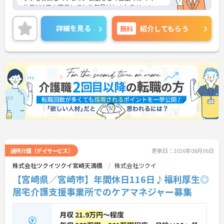
休日119日を確保しており毎月付与されるリフレッ
シュ休暇を利用した連休取得も推奨しています。過
去実績最大105万円の賞与や手厚い扶養手当に加え
詳細を見る
無料
紹介してもらう
独自の福利厚生制度によりお祝い金や補助金が支給
されるなど生活を支える待遇が充実しています。く
るみん認定企業として子育て支援に注力し髪色やネ
イルも自由で自分らしく働ける風通しの良い職場で
す。入社後1年間は専属のチューターがマンツーマン
で丁寧に指導するため安心して業務に慣れていくこ
とができ資格取得支援や多様な研修プログラムを活
用して着実にステップアップを目指せるやりがいの
ある環境です。
★おすすめPOINT★
【ワークライフバランスの充実】
・夜勤なしの日勤のみで年間休日119日を確保
・毎月付与されるリフレッシュ休暇を活用して連休
通所介護（デイサービス）
更新日：2026年08月06日
取得も可能
株式会社ツクイツクイ宮崎天満橋
株式会社ツクイ
・こども休暇や産休育休など子育て支援体制が万全
【宮崎県／宮崎市】年間休日116日♪福利厚生◎
なくるみん認定企業
【安心の高待遇と手厚い福利厚生】
居宅介護支援事業所でのケアマネジャー募集
・賞与年2回と半期末手当により頑張りをしっかり
と還元
・配偶者1万円や満18歳未満の子5千円の充実した扶
月収
21.9万円
～程度
養手当を支給