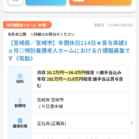
特別養護老人ホーム（特養）
更新日：2026年07月28日
名称非公開 ※詳細はお問合せください
【宮崎県／宮崎市】年間休日114日★賞与実績3
ヵ月◎特別養護老人ホームにおける介護職募集で
す《常勤》
月収
20.2万円～36.0万円
程度 ※諸手当込み
年収
281万円～318万円
程度 諸手当込賞与含
給料
む
宮崎県 宮崎市
勤務地
ＪＲ日豊本線
正社員(正職員)
雇用形態