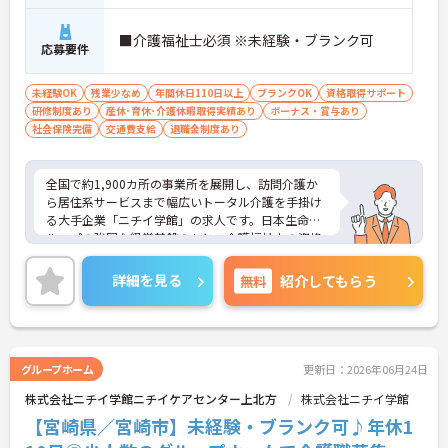
■介護福祉士必須 ※未経験・ブランク可
応募要件
未経験OK
残業少なめ
年間休日110日以上
ブランクOK
資格取得サポート
研修制度あり
産休･育休･介護休暇取得実績あり
ボーナス・賞与あり
社会保険完備
交通費支給
退職金制度あり
全国で約1,900カ所の事業所を展開し、訪問介護か
ら居住系サービスまで幅広いトータル介護を手掛け
る大手企業「ニチイ学館」の求人です。日本生命グ
ループの強固な経営基盤のもと、介護福祉士の資格
を最大限に活かしてキャリアアップできる環境が整
っています。毎月1万8000円の資格手当が支給され
詳細を見る
無料
紹介してもらう
るだけでなく、将来的にサービス管理者や拠点管理
者、ケアマネジャーへと進むための「サービス管理
者研修」等の充実した支援制度が魅力です。20～30
代が成長を実感できる明確なキャリアマップがある
一方で、40～60代の方も安心できる最大2万円の勤
グループホーム
更新日：2026年06月24日
続年数手当や退職金制度などの福利厚生を完備して
株式会社ニチイ学館ニチイケアセンター上北方
株式会社ニチイ学館
います。企業主導型保育所の利用や10～18歳のお子
様への子ども手当などライフステージの変化にも対
【宮崎県／宮崎市】未経験・ブランク可♪年休1
応しており、グループホームでの1対1の丁寧なケア