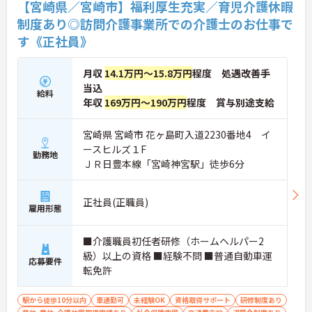
【宮崎県／宮崎市】福利厚生充実／育児介護休暇
制度あり◎訪問介護事業所での介護士のお仕事で
す《正社員》
月収
14.1万円～15.8万円
程度 処遇改善手
当込
給料
年収
169万円～190万円
程度 賞与別途支給
宮崎県 宮崎市 花ヶ島町入道2230番地4 イ
ースヒルズ１F
勤務地
ＪＲ日豊本線「宮崎神宮駅」徒歩6分
正社員(正職員)
雇用形態
■介護職員初任者研修（ホームヘルパー2
級）以上の資格 ■経験不問 ■普通自動車運
応募要件
転免許
駅から徒歩10分以内
車通勤可
未経験OK
資格取得サポート
研修制度あり