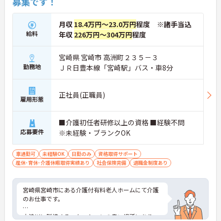
募集です！
月収
18.4万円～23.0万円
程度 ※諸手当込
給料
年収
226万円～304万円
程度
宮崎県 宮崎市 高洲町２３５－３
勤務地
ＪＲ日豊本線「宮崎駅」バス・車8分
正社員(正職員)
雇用形態
■介護初任者研修以上の資格 ■経験不問
応募要件
※未経験・ブランクOK
車通勤可
未経験OK
日勤のみ
資格取得サポート
産休･育休･介護休暇取得実績あり
社会保険完備
退職金制度あり
宮崎県宮崎市にある介護付有料老人ホームにて介護
のお仕事です。
大淀川に隣接するロケーションの良い場所にあり、