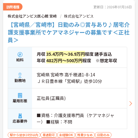
訪問看護
更新日：2026年07月16日
株式会社アンビス医心館 宮崎
株式会社アンビス
【宮崎県／宮崎市】日勤のみ◎賞与あり♪居宅介
護支援事業所でケアマネジャーの募集です＜正社
員＞
月収
35.4万円～36.9万円
程度 諸手当込
給料
年収
482万円～500万円
程度 ※想定年収
宮崎県 宮崎市 高千穂通1-8-14
勤務地
ＪＲ日豊本線「宮崎駅」徒歩10分
正社員(正職員)
雇用形態
■資格：介護支援専門員（ケアマネジャ
応募要件
ー） ■経験：不問
駅から徒歩10分以内
車通勤可
未経験OK
残業少なめ
日勤のみ