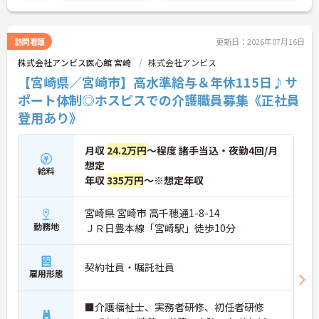
さい！
訪問看護
更新日：2026年07月16日
株式会社アンビス医心館 宮崎
株式会社アンビス
【宮崎県／宮崎市】高水準給与＆年休115日♪サ
ポート体制◎ホスピスでの介護職員募集《正社員
登用あり》
月収
24.2万円
～程度 諸手当込・夜勤4回/月
想定
給料
年収
335万円
～※想定年収
宮崎県 宮崎市 高千穂通1-8-14
勤務地
ＪＲ日豊本線「宮崎駅」徒歩10分
契約社員・嘱託社員
雇用形態
■介護福祉士、実務者研修、初任者研修