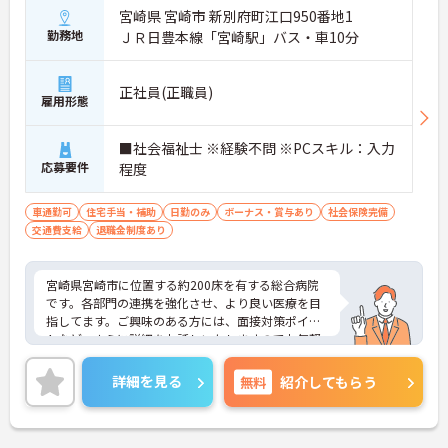
宮崎県 宮崎市 新別府町江口950番地1
勤務地
ＪＲ日豊本線「宮崎駅」バス・車10分
正社員(正職員)
雇用形態
■社会福祉士 ※経験不問 ※PCスキル：入力
応募要件
程度
車通勤可
住宅手当・補助
日勤のみ
ボーナス・賞与あり
社会保険完備
交通費支給
退職金制度あり
宮崎県宮崎市に位置する約200床を有する総合病院
です。各部門の連携を強化させ、より良い医療を目
指してます。ご興味のある方には、面接対策ポイン
トなど、さらに詳細をお話しいたしますのでお気軽
にご相談ください！
詳細を見る
無料
紹介してもらう