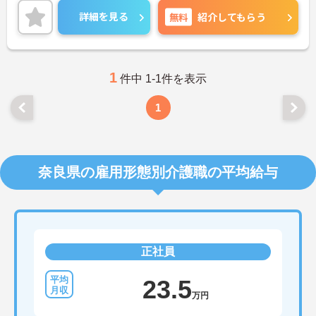
独身寮や保育所（日勤のみ）など福利厚生もたいへ
詳細を見る
無料
紹介してもらう
ん充実しており魅力的な求人です！
ご興味がある方は是非一度マイナビまでお問い合わ
せください。さらに詳細などお伝えします！
1
件中 1-1件を表示
1
奈良県の雇用形態別介護職の平均給与
正社員
23.5
万円