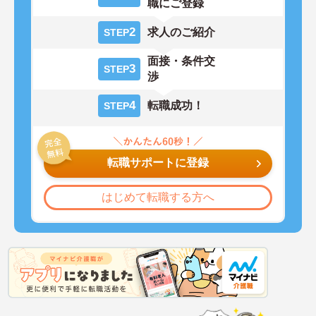
職にご登録
2
求人のご紹介
STEP
面接・条件交
3
STEP
渉
4
転職成功！
STEP
転職サポートに登録
はじめて転職する方へ