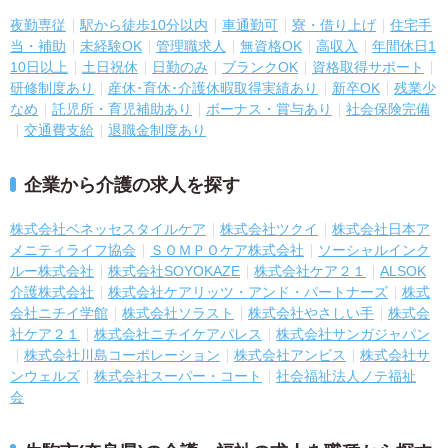
夜勤専従
駅から徒歩10分以内
車通勤可
寮・借り上げ
住宅手
当・補助
未経験OK
管理職求人
無資格OK
高収入
年間休日1
10日以上
土日祝休
日勤のみ
ブランクOK
資格取得サポート
研修制度あり
産休･育休･介護休暇取得実績あり
新卒OK
残業少
なめ
託児所・育児補助あり
ボーナス・賞与あり
社会保険完備
交通費支給
退職金制度あり
企業から介護の求人を探す
株式会社ベネッセスタイルケア
株式会社ツクイ
株式会社日本ア
メニティライフ協会
ＳＯＭＰＯケア株式会社
ソーシャルインク
ルー株式会社
株式会社SOYOKAZE
株式会社ケア２１
ALSOK
介護株式会社
株式会社ケアリッツ・アンド・パートナーズ
株式
会社ニチイ学館
株式会社ソラスト
株式会社やさしい手
株式会
社ケア２１
株式会社ニチイケアパレス
株式会社サンガジャパン
株式会社川島コーポレーション
株式会社アンビス
株式会社サ
ンウェルズ
株式会社スーパー・コート
社会福祉法人ノテ福祉
会