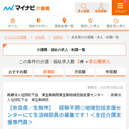
0
0
求人検索
会員登録
メニュー
ホーム
初めての方へ
面談会場一覧
保存した求人
最近見た求人
マイナビ介護職
奈良県
生駒市
奈良県の介護職・求人・転職一覧
介護職・福祉の求人・転職一覧
1
この条件の介護・福祉求人数
非公開求人
件 ＋
おすすめ順
新着順
月収順
年収順
更新日：2026年03月31日
医療法人社団松下会 東生駒病院東生駒地域包括支援センター
医療法
人社団松下会 東生駒病院
【奈良県／生駒市】 経験不問◎地域包括支援セ
ンターにて生活相談員の募集です！＜主任介護支
援専門員＞