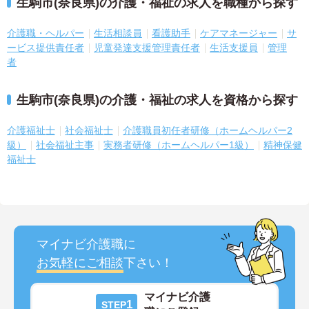
生駒市(奈良県)の介護・福祉の求人を職種から探す
介護職・ヘルパー
生活相談員
看護助手
ケアマネージャー
サ
ービス提供責任者
児童発達支援管理責任者
生活支援員
管理
者
生駒市(奈良県)の介護・福祉の求人を資格から探す
介護福祉士
社会福祉士
介護職員初任者研修（ホームヘルパー2
級）
社会福祉主事
実務者研修（ホームヘルパー1級）
精神保健
福祉士
マイナビ介護職に
お気軽にご相談
下さい！
マイナビ介護
1
STEP