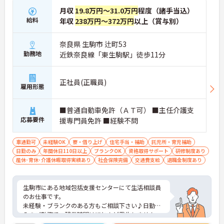
月収
19.8万円～31.0万円
程度（諸手当込）
給料
年収
238万円～372万円
以上（賞与別）
奈良県 生駒市 辻町53
勤務地
近鉄奈良線「東生駒駅」徒歩11分
正社員(正職員)
雇用形態
■普通自動車免許（ＡＴ可） ■主任介護支
応募要件
援専門員免許 ■経験不問
車通勤可
未経験OK
寮・借り上げ
住宅手当・補助
託児所・育児補助
日勤のみ
年間休日110日以上
ブランクOK
資格取得サポート
研修制度あり
産休･育休･介護休暇取得実績あり
社会保険完備
交通費支給
退職金制度あり
生駒市にある地域包括支援センターにて生活相談員
のお仕事です。
未経験・ブランクのある方もご相談下さい♪日勤の
みのご勤務で、残業時間はほとんど発生しません。
プライベートとメリハリをつけてご勤務できます。