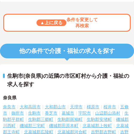
条件を変更して
▲上に戻る
再検索
他の条件で介護・福祉の求人を探す
生駒市(奈良県)の近隣の市区町村から介護・福祉の
求人を探す
奈良県
奈良市
大和高田市
大和郡山市
天理市
橿原市
桜井市
五條
市
御所市
生駒市
香芝市
葛城市
宇陀市
山辺郡山添村
生
駒郡平群町
生駒郡三郷町
生駒郡斑鳩町
生駒郡安堵町
磯城郡
川西町
磯城郡三宅町
磯城郡田原本町
北葛城郡上牧町
北葛城
郡王寺町
北葛城郡広陵町
北葛城郡河合町
吉野郡吉野町
吉野