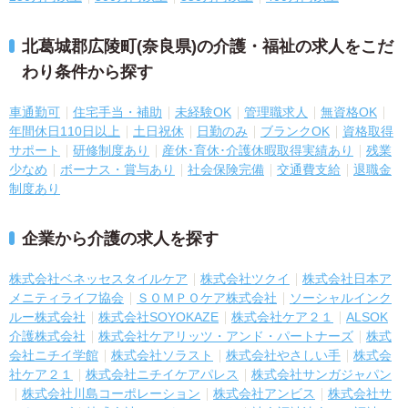
北葛城郡広陵町(奈良県)の介護・福祉の求人をこだ
わり条件から探す
車通勤可
住宅手当・補助
未経験OK
管理職求人
無資格OK
年間休日110日以上
土日祝休
日勤のみ
ブランクOK
資格取得
サポート
研修制度あり
産休･育休･介護休暇取得実績あり
残業
少なめ
ボーナス・賞与あり
社会保険完備
交通費支給
退職金
制度あり
企業から介護の求人を探す
株式会社ベネッセスタイルケア
株式会社ツクイ
株式会社日本ア
メニティライフ協会
ＳＯＭＰＯケア株式会社
ソーシャルインク
ルー株式会社
株式会社SOYOKAZE
株式会社ケア２１
ALSOK
介護株式会社
株式会社ケアリッツ・アンド・パートナーズ
株式
会社ニチイ学館
株式会社ソラスト
株式会社やさしい手
株式会
社ケア２１
株式会社ニチイケアパレス
株式会社サンガジャパン
株式会社川島コーポレーション
株式会社アンビス
株式会社サ