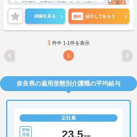
り、福利厚生・各種手当が充実しているので安心し
て働くことができます◎
残業は月10時間程度なので、ゆとりを持って働きた
詳細を見る
無料
紹介してもらう
い方にもおすすめです。
ご興味のある方には、面接対策ポイントなど、さら
に詳細をお話しいたしますのでお気軽にご相談くだ
さい！
1
件中 1-1件を表示
1
奈良県の雇用形態別介護職の平均給与
正社員
23.5