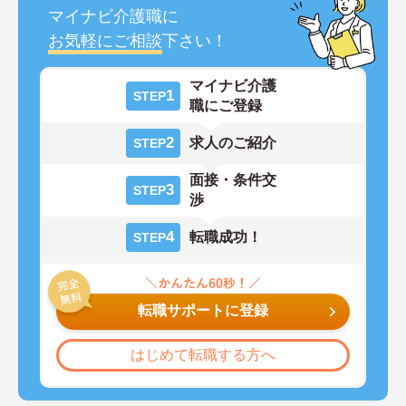
マイナビ介護職に
お気軽にご相談
下さい！
マイナビ介護
1
STEP
職にご登録
2
求人のご紹介
STEP
面接・条件交
3
STEP
渉
4
転職成功！
STEP
転職サポートに登録
はじめて転職する方へ