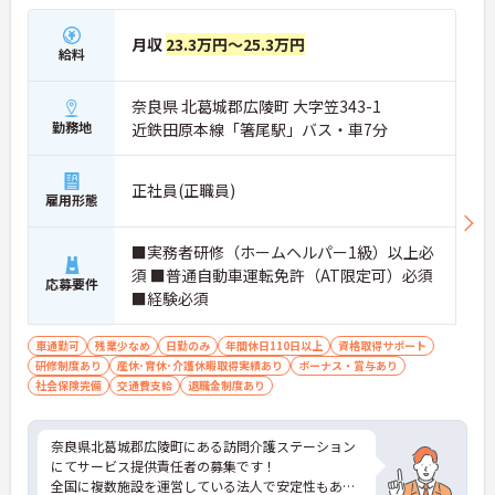
月収
23.3万円～25.3万円
給料
奈良県 北葛城郡広陵町 大字笠343-1
勤務地
近鉄田原本線「箸尾駅」バス・車7分
正社員(正職員)
雇用形態
■実務者研修（ホームヘルパー1級）以上必
須 ■普通自動車運転免許（AT限定可）必須
応募要件
■経験必須
車通勤可
残業少なめ
日勤のみ
年間休日110日以上
資格取得サポート
研修制度あり
産休･育休･介護休暇取得実績あり
ボーナス・賞与あり
社会保険完備
交通費支給
退職金制度あり
奈良県北葛城郡広陵町にある訪問介護ステーション
にてサービス提供責任者の募集です！
全国に複数施設を運営している法人で安定性もあ