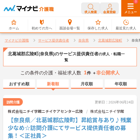
0
0
求人検索
会員登録
メニュー
ホーム
初めての方へ
面談会場一覧
保存した求人
最近見た求人
マイナビ介護職
サービス提供責任者
奈良県
北葛城郡広陵町
奈良
北葛城郡広陵町(奈良県)のサービス提供責任者
の求人・転職一
覧
1
この条件の介護・福祉求人数
非公開求人
件 ＋
おすすめ順
新着順
月収順
年収順
訪問介護
更新日：2026年06月24日
株式会社ニチイ学館ニチイケアセンター広陵
株式会社ニチイ学館
【奈良県／北葛城郡広陵町】昇給賞与あり♪残業
少なめ☆訪問介護にてサービス提供責任者の募
集！＜正社員＞