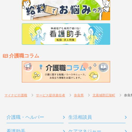
介護職コラム
マイナビ介護職
サービス提供責任者
奈良県
北葛城郡広陵町
奈良
介護職・ヘルパー
生活相談員
看護助手
ケアマネジャー