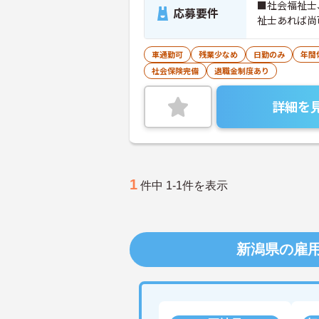
■社会福祉士
応募要件
祉士あれば尚
車通勤可
残業少なめ
日勤のみ
年間
社会保険完備
退職金制度あり
詳細を
1
件中 1-1件を表示
新潟県の雇