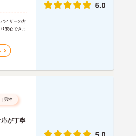
5.0
ドバイザーの方
さり安心できま
。
る
代
|
男性
対応が丁寧
5.0