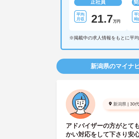
正社員
契
21.7
万円
※掲載中の求人情報をもとに平均
新潟県のマイナ
新潟県
|
30
アドバイザーの方がとて
かい対応をして下さり安