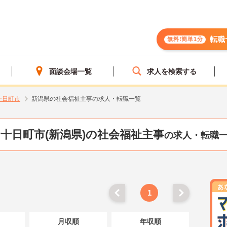
転職
無料!簡単1分
面談会場一覧
求人を検索する
十日町市
新潟県の社会福祉主事の求人・転職一覧
十日町市(新潟県)の社会福祉主事
の求人・転職
1
月収順
年収順