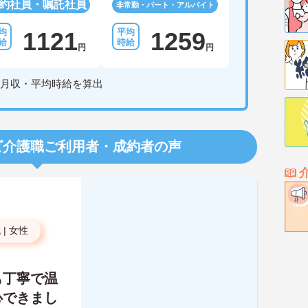
約社員・嘱託社員
非常勤・パート・アルバイト
1121
1259
円
円
月収・平均時給を算出
ビ介護職
ご利用者・成約者の声
代
|
女性
も丁寧で温
心できまし