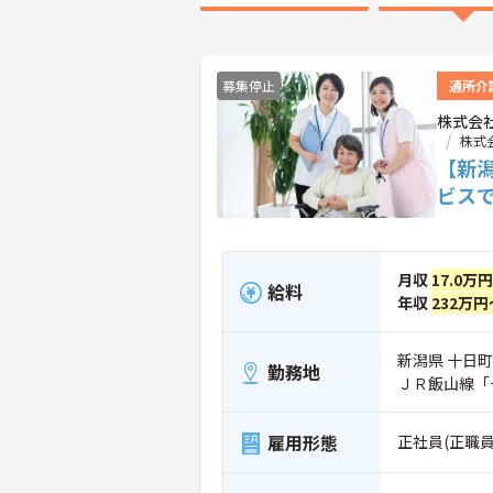
募集停止
通所介
株式会
株式
【新
ビス
月収
17.0万
給料
年収
232万円
新潟県 十日町市
勤務地
ＪＲ飯山線「
雇用形態
正社員(正職員