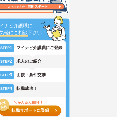
イナビ介護職に
気軽にご相談
下さい！
1
マイナビ介護職にご登録
STEP
2
求人のご紹介
STEP
3
面接・条件交渉
STEP
4
転職成功！
STEP
転職サポートに登録