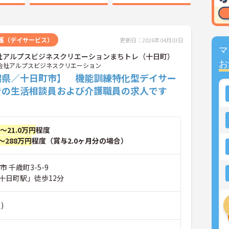
護（デイサービス）
更新日：2026年04月03日
マ
社アルプスビジネスクリエーションまちトレ（十日町）
お
会社アルプスビジネスクリエーション
潟県／十日町市】 機能訓練特化型デイサー
での生活相談員および介護職員の求人です
円～21.0万円
程度
～288万円
程度（賞与2.0ヶ月分の場合）
 千歳町3-5-9
十日町駅」徒歩12分
)