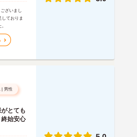
うございまし
足しておりま
た。
る
代
|
男性
様がとても
、終始安心
5.0