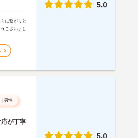
5.0
方向に繋がりと
とうございまし
る
代
|
男性
対応が丁寧
5.0