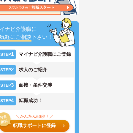
イナビ介護職に
気軽にご相談
下さい！
1
マイナビ介護職にご登録
STEP
2
求人のご紹介
STEP
3
面接・条件交渉
STEP
4
転職成功！
STEP
転職サポートに登録