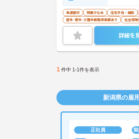
車通勤可
残業少なめ
住宅手当・補助
産休･育休･介護休暇取得実績あり
社会保険
詳細を
1
件中 1-1件を表示
新潟県の雇
正社員
契