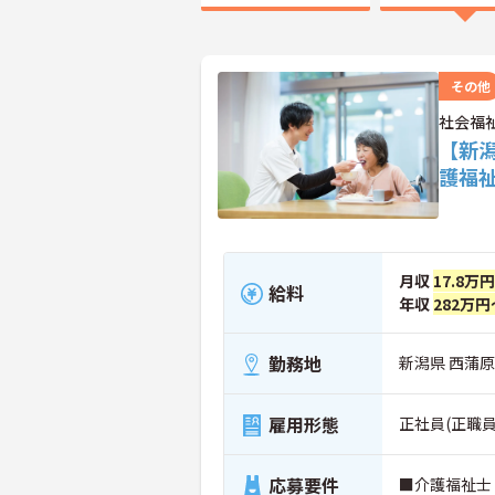
その他
社会福
【新
護福
月収
17.8万
給料
年収
282万円
勤務地
新潟県 西蒲原
雇用形態
正社員(正職員
応募要件
■介護福祉士 