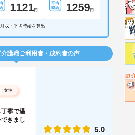
1121
1259
円
円
月収・平均時給を算出
ビ介護職
ご利用者・成約者の声
代
|
女性
も丁寧で温
心できまし
5.0