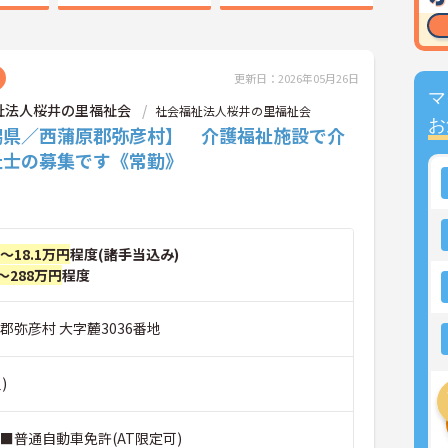
更新日：2026年05月26日
マ
祉法人桜井の里福祉会
社会福祉法人桜井の里福祉会
お
潟県／西蒲原郡弥彦村】 介護福祉施設で介
祉士の募集です《常勤》
円～18.1万円
程度(諸手当込み)
～288万円
程度
郡弥彦村 大字麓3036番地
)
■普通自動車免許(AT限定可)