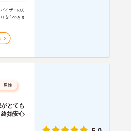
ドバイザーの方
さり安心できま
。
る
代
|
男性
様がとても
、終始安心
5.0