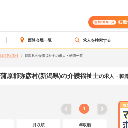
転職
無料!簡単1分
面談会場一覧
求人を検索する
蒲原郡弥彦村
新潟県の介護福祉士の求人・転職一覧
蒲原郡弥彦村(新潟県)の介護福祉士
の求人・転
1
月収順
年収順