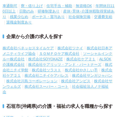
車通勤可
寮・借り上げ
住宅手当・補助
無資格OK
年間休日11
0日以上
日勤のみ
研修制度あり
産休･育休･介護休暇取得実績あ
り
残業少なめ
ボーナス・賞与あり
社会保険完備
交通費支給
退職金制度あり
企業から介護の求人を探す
株式会社ベネッセスタイルケア
株式会社ツクイ
株式会社日本ア
メニティライフ協会
ＳＯＭＰＯケア株式会社
ソーシャルインク
ルー株式会社
株式会社SOYOKAZE
株式会社ケア２１
ALSOK
介護株式会社
株式会社ケアリッツ・アンド・パートナーズ
株式
会社ニチイ学館
株式会社ソラスト
株式会社やさしい手
株式会
社ケア２１
株式会社ニチイケアパレス
株式会社サンガジャパン
株式会社川島コーポレーション
株式会社アンビス
株式会社サ
ンウェルズ
株式会社スーパー・コート
社会福祉法人ノテ福祉
会
石垣市(沖縄県)の介護・福祉の求人を職種から探す