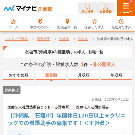
0
0
求人検索
会員登録
メニュー
ホーム
初めての方へ
面談会場一覧
保存した求人
最近見た求人
マイナビ介護職
看護助手
沖縄県
石垣市
沖縄県の看護助手の求人
石垣市(沖縄県)の看護助手
の求人・転職一覧
1
この条件の介護・福祉求人数
非公開求人
件 ＋
おすすめ順
新着順
月収順
年収順
募集停止
更新日：2025年04月11日
医療法人社団悠翔会とぅもーる診療所
医療法人社団悠翔会
【沖縄県／石垣市】年間休日120日以上★クリニ
ックでの看護助手の募集です！＜正社員＞