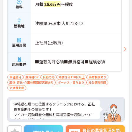
月収
26.6万円
～程度
給料
沖縄県 石垣市 大川728-12
勤務地
正社員(正職員)
雇用形態
■運転免許必須■無資格可■経験必須
応募要件
車通勤可
無資格OK
日勤のみ
年間休日110日以上
研修制度あり
産休･育休･介護休暇取得実績あり
ボーナス・賞与あり
社会保険完備
交通費支給
沖縄県石垣市に位置するクリニックにおける、正社
員看護助手の募集です！
マイカー通勤可能☆無料駐車場完備☆通勤しやすい
立地での就業です！
ご興味ある方には、面接対策ポイントなど、さらに
最新の募集状況を問
詳細をお話しいたしますのでお気軽にご相談くださ