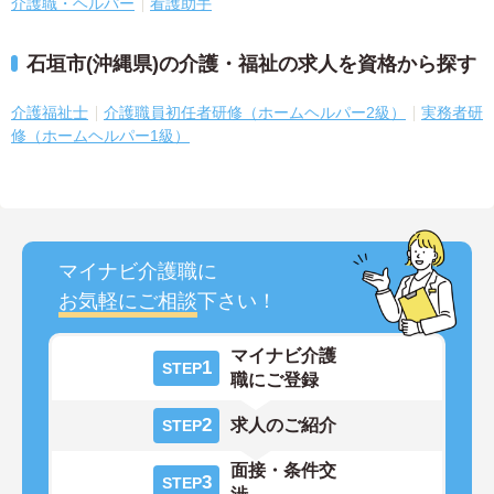
介護職・ヘルパー
看護助手
石垣市(沖縄県)の介護・福祉の求人を資格から探す
介護福祉士
介護職員初任者研修（ホームヘルパー2級）
実務者研
修（ホームヘルパー1級）
マイナビ介護職に
お気軽にご相談
下さい！
マイナビ介護
1
STEP
職にご登録
2
求人のご紹介
STEP
面接・条件交
3
STEP