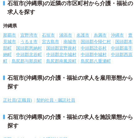
石垣市(沖縄県)の近隣の市区町村から介護・福祉の
求人を探す
沖縄県
那覇市
宜野湾市
石垣市
浦添市
名護市
糸満市
沖縄市
豊
見城市
うるま市
宮古島市
南城市
国頭郡今帰仁村
国頭郡本
部町
国頭郡恩納村
国頭郡宜野座村
中頭郡読谷村
中頭郡嘉手
納町
中頭郡北谷町
中頭郡北中城村
中頭郡中城村
中頭郡西原
町
島尻郡与那原町
島尻郡南風原町
島尻郡八重瀬町
石垣市(沖縄県)の介護・福祉の求人を雇用形態から
探す
正社員(正職員)
契約社員・嘱託社員
石垣市(沖縄県)の介護・福祉の求人を施設業態から
探す