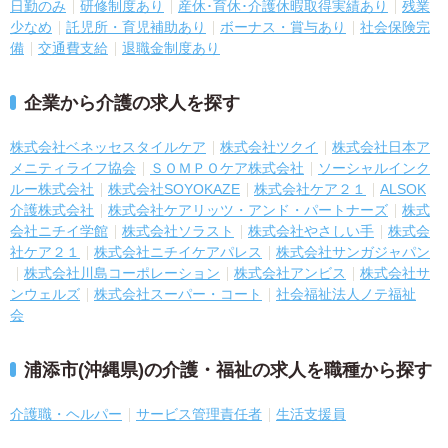
日勤のみ
研修制度あり
産休･育休･介護休暇取得実績あり
残業
少なめ
託児所・育児補助あり
ボーナス・賞与あり
社会保険完
備
交通費支給
退職金制度あり
企業から介護の求人を探す
株式会社ベネッセスタイルケア
株式会社ツクイ
株式会社日本ア
メニティライフ協会
ＳＯＭＰＯケア株式会社
ソーシャルインク
ルー株式会社
株式会社SOYOKAZE
株式会社ケア２１
ALSOK
介護株式会社
株式会社ケアリッツ・アンド・パートナーズ
株式
会社ニチイ学館
株式会社ソラスト
株式会社やさしい手
株式会
社ケア２１
株式会社ニチイケアパレス
株式会社サンガジャパン
株式会社川島コーポレーション
株式会社アンビス
株式会社サ
ンウェルズ
株式会社スーパー・コート
社会福祉法人ノテ福祉
会
浦添市(沖縄県)の介護・福祉の求人を職種から探す
介護職・ヘルパー
サービス管理責任者
生活支援員