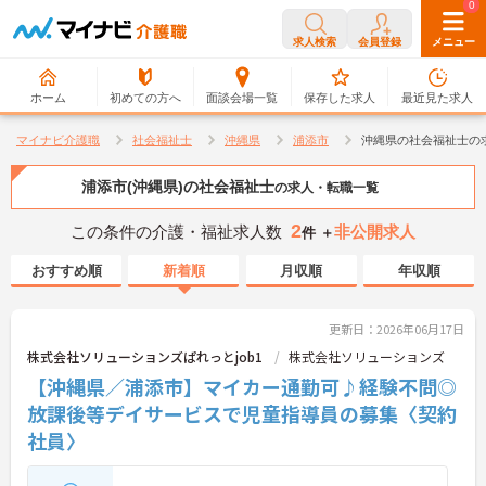
0
0
求人検索
会員登録
メニュー
ホーム
初めての方へ
面談会場一覧
保存した求人
最近見た求人
マイナビ介護職
社会福祉士
沖縄県
浦添市
沖縄県の社会福祉士の
浦添市(沖縄県)の社会福祉士
の求人・転職一覧
2
この条件の介護・福祉求人数
非公開求人
件 ＋
おすすめ順
新着順
月収順
年収順
更新日：2026年06月17日
株式会社ソリューションズぱれっとjob1
株式会社ソリューションズ
【沖縄県／浦添市】マイカー通勤可♪経験不問◎
放課後等デイサービスで児童指導員の募集〈契約
社員〉