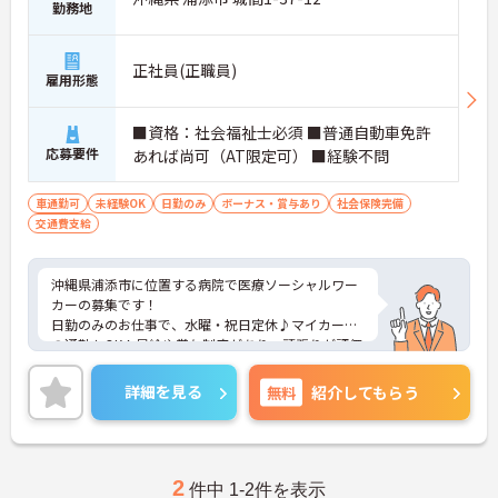
勤務地
正社員(正職員)
雇用形態
■資格：社会福祉士必須 ■普通自動車免許
応募要件
あれば尚可（AT限定可） ■経験不問
車通勤可
未経験OK
日勤のみ
ボーナス・賞与あり
社会保険完備
交通費支給
沖縄県浦添市に位置する病院で医療ソーシャルワー
カーの募集です！
日勤のみのお仕事で、水曜・祝日定休♪マイカーで
の通勤もOK！昇給や賞与制度があり、頑張りが評価
されてしっかりと還元されます。さらに各種手当も
あるのは嬉しいポイントです◎現場経験のない方で
詳細を見る
無料
紹介してもらう
もチャレンジできる職場で、フォロー体制もあり、
経験に関わらず安心してスタートできます。
こちらの求人にご興味がございましたら面接のポイ
ントもお伝えしますので是非ご応募お待ちしており
ます。
2
件中 1-2件を表示