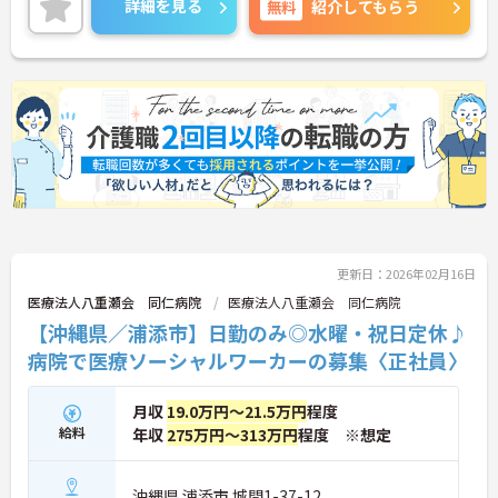
詳細を見る
無料
紹介してもらう
体制で、経験に関わらず安心してスタートできま
す。
こちらの求人にご興味がございましたら面接のポイ
ントもお伝えしますので是非ご応募お待ちしており
ます。
更新日：2026年02月16日
医療法人八重瀬会 同仁病院
医療法人八重瀬会 同仁病院
【沖縄県／浦添市】日勤のみ◎水曜・祝日定休♪
病院で医療ソーシャルワーカーの募集〈正社員〉
月収
19.0万円～21.5万円
程度
給料
年収
275万円～313万円
程度 ※想定
沖縄県 浦添市 城間1-37-12