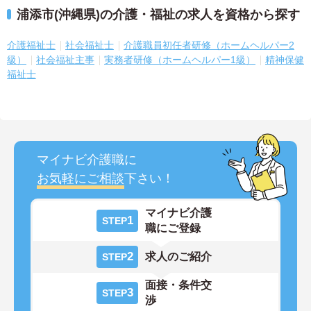
浦添市(沖縄県)の介護・福祉の求人を資格から探す
介護福祉士
社会福祉士
介護職員初任者研修（ホームヘルパー2
級）
社会福祉主事
実務者研修（ホームヘルパー1級）
精神保健
福祉士
マイナビ介護職に
お気軽にご相談
下さい！
マイナビ介護
1
STEP
職にご登録
2
求人のご紹介
STEP
面接・条件交
3
STEP
渉