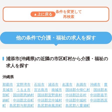
条件を変更して
▲上に戻る
再検索
他の条件で介護・福祉の求人を探す
浦添市(沖縄県)の近隣の市区町村から介護・福祉の
求人を探す
沖縄県
那覇市
宜野湾市
石垣市
浦添市
名護市
糸満市
沖縄市
豊
見城市
うるま市
宮古島市
南城市
国頭郡今帰仁村
国頭郡本
部町
国頭郡恩納村
国頭郡宜野座村
中頭郡読谷村
中頭郡嘉手
納町
中頭郡北谷町
中頭郡北中城村
中頭郡中城村
中頭郡西原
町
島尻郡与那原町
島尻郡南風原町
島尻郡八重瀬町