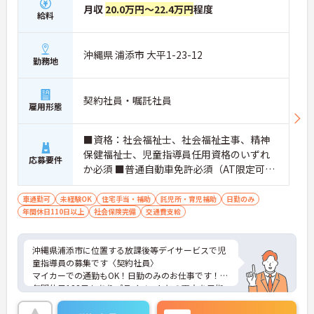
月収
20.0万円～22.4万円
程度
給料
沖縄県 浦添市 大平1-23-12
勤務地
契約社員・嘱託社員
雇用形態
■資格：社会福祉士、社会福祉主事、精神
保健福祉士、児童指導員任用資格のいずれ
応募要件
か必須 ■普通自動車免許必須（AT限定可）
■経験不問 ※児童デイや保育園等、子供
と関わる業務経験があれば尚可
車通勤可
未経験OK
住宅手当・補助
託児所・育児補助
日勤のみ
年間休日110日以上
社会保険完備
交通費支給
沖縄県浦添市に位置する放課後等デイサービスで児
童指導員の募集です〈契約社員〉
マイカーでの通勤もOK！日勤のみのお仕事です！
年間休日122日もありプライベートとの両立を目指
す方におすすめの環境です◎現場経験のない方でも
チャレンジできる職場で、しっかりとしたフォロー