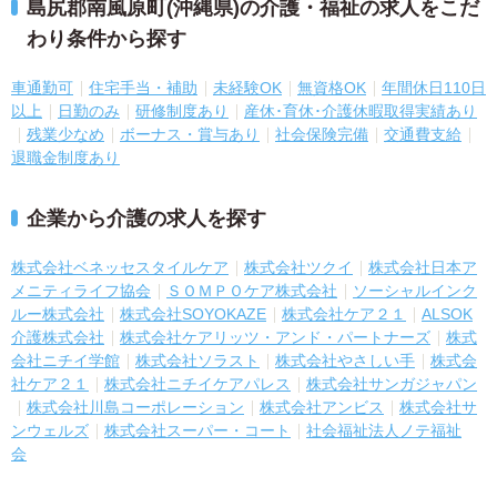
島尻郡南風原町(沖縄県)の介護・福祉の求人をこだ
わり条件から探す
車通勤可
住宅手当・補助
未経験OK
無資格OK
年間休日110日
以上
日勤のみ
研修制度あり
産休･育休･介護休暇取得実績あり
残業少なめ
ボーナス・賞与あり
社会保険完備
交通費支給
退職金制度あり
企業から介護の求人を探す
株式会社ベネッセスタイルケア
株式会社ツクイ
株式会社日本ア
メニティライフ協会
ＳＯＭＰＯケア株式会社
ソーシャルインク
ルー株式会社
株式会社SOYOKAZE
株式会社ケア２１
ALSOK
介護株式会社
株式会社ケアリッツ・アンド・パートナーズ
株式
会社ニチイ学館
株式会社ソラスト
株式会社やさしい手
株式会
社ケア２１
株式会社ニチイケアパレス
株式会社サンガジャパン
株式会社川島コーポレーション
株式会社アンビス
株式会社サ
ンウェルズ
株式会社スーパー・コート
社会福祉法人ノテ福祉
会