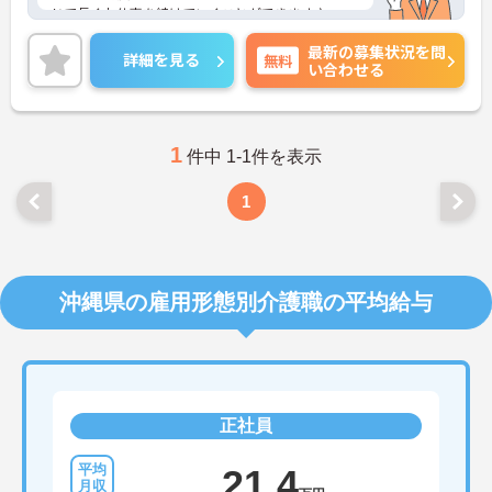
じて長くお仕事を続けていくことができます♪
昇給・賞与や各種手当も充実！頑張りをしっかりと
最新の募集状況を問
評価しているので、モチベーションを保ちやすい環
詳細を見る
無料
い合わせる
境です◎
ご興味のある方は、マイナビ介護職までお問い合わ
せください。
1
件中 1-1件を表示
1
沖縄県の雇用形態別介護職の平均給与
正社員
21.4