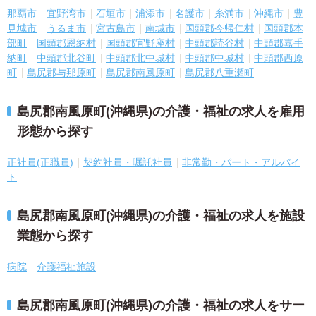
那覇市
宜野湾市
石垣市
浦添市
名護市
糸満市
沖縄市
豊
見城市
うるま市
宮古島市
南城市
国頭郡今帰仁村
国頭郡本
部町
国頭郡恩納村
国頭郡宜野座村
中頭郡読谷村
中頭郡嘉手
納町
中頭郡北谷町
中頭郡北中城村
中頭郡中城村
中頭郡西原
町
島尻郡与那原町
島尻郡南風原町
島尻郡八重瀬町
島尻郡南風原町(沖縄県)の介護・福祉の求人を雇用
形態から探す
正社員(正職員)
契約社員・嘱託社員
非常勤・パート・アルバイ
ト
島尻郡南風原町(沖縄県)の介護・福祉の求人を施設
業態から探す
病院
介護福祉施設
島尻郡南風原町(沖縄県)の介護・福祉の求人をサー