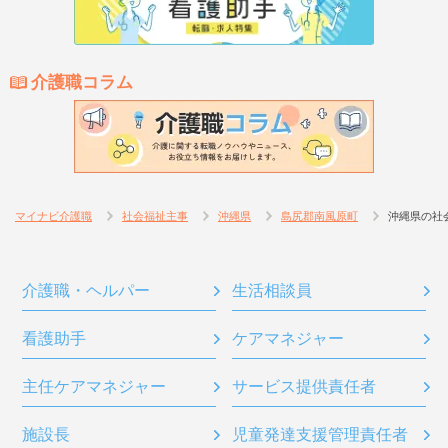
介護職コラム
マイナビ介護職
社会福祉主事
沖縄県
島尻郡南風原町
沖縄県の社
介護職・ヘルパー
生活相談員
看護助手
ケアマネジャー
主任ケアマネジャー
サービス提供責任者
施設長
児童発達支援管理責任者