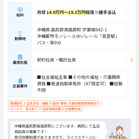
月収
14.9万円～19.3万円
程度※諸手当込
給料
沖縄県 島尻郡南風原町 字兼城642-1
沖縄都市モノレールゆいレール「首里駅」
勤務地
バス・車9分
契約社員・嘱託社員
雇用形態
■社会福祉主事 ■その他の福祉・介護関係
資格 ■普通自動車免許（AT限定可） ■経験
応募要件
不問
車通勤可
住宅手当・補助
産休･育休･介護休暇取得実績あり
ボーナス・賞与あり
社会保険完備
交通費支給
沖縄県島尻郡南風原町にございます、病院にて生活
相談員の募集です！
育児休暇制度がありますので、ライフステージに応