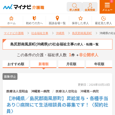
0
0
求人検索
会員登録
メニュー
ホーム
初めての方へ
面談会場一覧
保存した求人
最近見た求人
マイナビ介護職
社会福祉主事
沖縄県
島尻郡南風原町
沖縄県の社
島尻郡南風原町(沖縄県)の社会福祉主事
の求人・転職一覧
1
この条件の介護・福祉求人数
非公開求人
件 ＋
おすすめ順
新着順
月収順
年収順
募集停止
更新日：2026年03月10日
医療法人信和会 沖縄第一病院
医療法人信和会 沖縄第一病院
【沖縄県／島尻郡南風原町】昇給賞与・各種手当
あり◎病院にて生活相談員の募集です！〈契約社
員〉