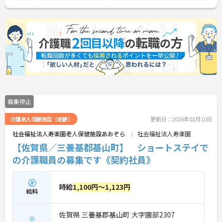
募集停止
介護老人保健施設（老健）
更新日：2026年02月10日
社会福祉法人寿楽園老人保健施設あおぞら
社会福祉法人寿楽園
【佐賀県／三養基郡基山町】 ショートステイで
の介護職員の募集です《契約社員》
時給
1,100円～1,123円
給料
佐賀県 三養基郡基山町 大字園部2307