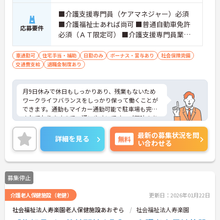
■介護支援専門員（ケアマネジャー）必須
■介護福祉士あれば尚可 ■普通自動車免許
応募要件
必須（ＡＴ限定可） ■介護支援専門員業務
経験必須
車通勤可
住宅手当・補助
日勤のみ
ボーナス・賞与あり
社会保険完備
交通費支給
退職金制度あり
月9日休みで休日もしっかりあり、残業もないため
ワークライフバランスをしっかり保って働くことが
できます。通勤もマイカー通勤可能で駐車場も完備
されておりますので、通いやすいです。ご興味のあ
る方はご面接ポイントお伝えしますのでご気軽にお
最新の募集状況を問
問い合わせください。
詳細を見る
無料
い合わせる
募集停止
介護老人保健施設（老健）
更新日：2026年01月22日
社会福祉法人寿楽園老人保健施設あおぞら
社会福祉法人寿楽園