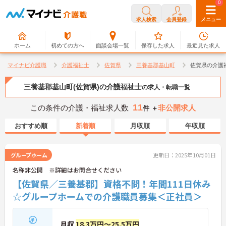
0
0
求人検索
会員登録
メニュー
ホーム
初めての方へ
面談会場一覧
保存した求人
最近見た求人
マイナビ介護職
介護福祉士
佐賀県
三養基郡基山町
佐賀県の介護
三養基郡基山町(佐賀県)の介護福祉士
の求人・転職一覧
11
この条件の介護・福祉求人数
非公開求人
件 ＋
おすすめ順
新着順
月収順
年収順
グループホーム
更新日：2025年10月01日
名称非公開 ※詳細はお問合せください
【佐賀県／三養基郡】資格不問！年間111日休み
☆グループホームでの介護職員募集＜正社員＞
月収
18.3万円～25.5万円