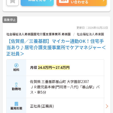
い合わせる
トとの両立が可能です。地元に貢献したい方、ぜひ
ご応募ください。
募集停止
更新日：2026年01月22日
社会福祉法人寿楽園居宅介護支援事業所 寿楽園
社会福祉法人寿楽園
【佐賀県／三養基郡】マイカー通勤OK！住宅手
当あり♪居宅介護支援事業所でケアマネジャー＜
正社員＞
月収
24.0万円～27.6万円
給料
佐賀県 三養基郡基山町 大字園部2307
ＪＲ鹿児島本線(門司港－八代)「基山駅」バ
勤務地
ス・車5分
正社員(正職員)
雇用形態