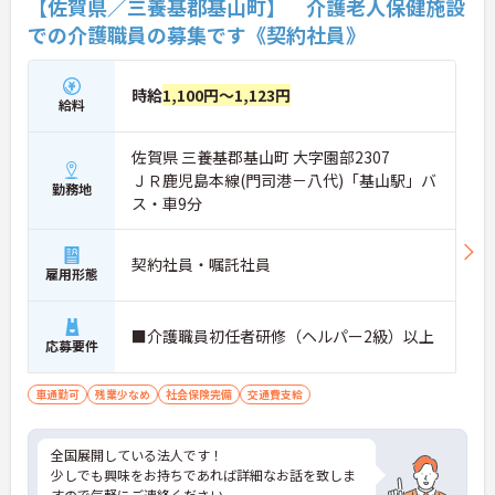
【佐賀県／三養基郡基山町】 介護老人保健施設
での介護職員の募集です《契約社員》
時給
1,100円～1,123円
給料
佐賀県 三養基郡基山町 大字園部2307
ＪＲ鹿児島本線(門司港－八代)「基山駅」バ
勤務地
ス・車9分
契約社員・嘱託社員
雇用形態
■介護職員初任者研修（ヘルパー2級）以上
応募要件
車通勤可
残業少なめ
社会保険完備
交通費支給
全国展開している法人です！
少しでも興味をお持ちであれば詳細なお話を致しま
すので気軽にご連絡ください。