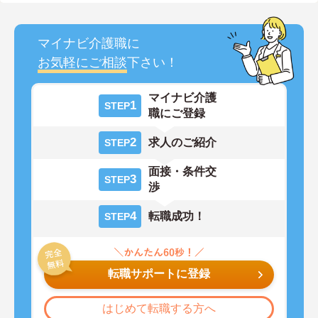
マイナビ介護職に
お気軽にご相談
下さい！
マイナビ介護
1
STEP
職にご登録
2
求人のご紹介
STEP
面接・条件交
3
STEP
渉
4
転職成功！
STEP
転職サポートに登録
はじめて転職する方へ