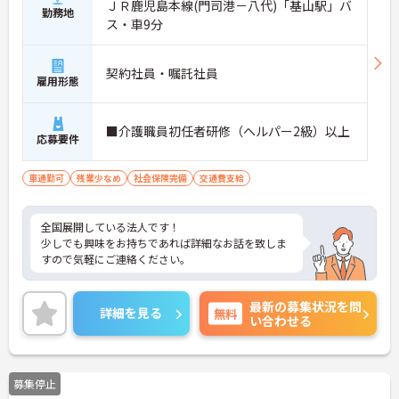
ＪＲ鹿児島本線(門司港－八代)「基山駅」バ
勤務地
ス・車9分
契約社員・嘱託社員
雇用形態
■介護職員初任者研修（ヘルパー2級）以上
応募要件
車通勤可
残業少なめ
社会保険完備
交通費支給
全国展開している法人です！
少しでも興味をお持ちであれば詳細なお話を致しま
すので気軽にご連絡ください。
最新の募集状況を問
詳細を見る
無料
い合わせる
募集停止