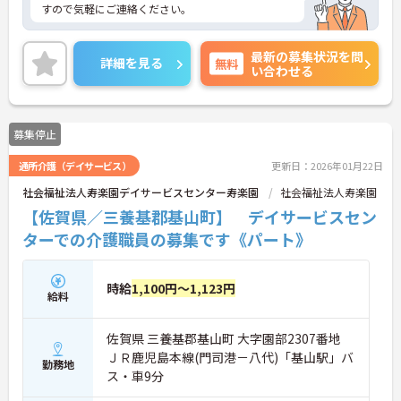
すので気軽にご連絡ください。
最新の募集状況を問
詳細を見る
無料
い合わせる
募集停止
通所介護（デイサービス）
更新日：2026年01月22日
社会福祉法人寿楽園デイサービスセンター寿楽園
社会福祉法人寿楽園
【佐賀県／三養基郡基山町】 デイサービスセン
ターでの介護職員の募集です《パート》
時給
1,100円～1,123円
給料
佐賀県 三養基郡基山町 大字園部2307番地
ＪＲ鹿児島本線(門司港－八代)「基山駅」バ
勤務地
ス・車9分