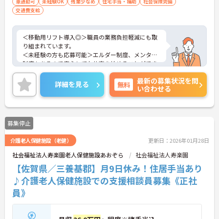
車通勤可
未経験OK
残業少なめ
住宅手当・補助
社会保険完備
交通費支給
＜移動用リフト導入◎＞職員の業務負担軽減にも取
り組まれています。
＜未経験の方も応募可能＞エルダー制度、メンター
制度もあるので安心してお仕事を始めることができ
ます。
最新の募集状況を問
＜資格取得支援あり＞働きながらのスキルアップを
詳細を見る
無料
い合わせる
目指す方にもおすすめです！
ご興味のある方には、面接対策ポイント等、さらに
詳細をお話ししますのでお気軽にご相談ください。
募集停止
介護老人保健施設（老健）
更新日：2026年01月28日
社会福祉法人寿楽園老人保健施設あおぞら
社会福祉法人寿楽園
【佐賀県／三養基郡】月9日休み！住居手当あり
♪介護老人保健施設での支援相談員募集《正社
員》