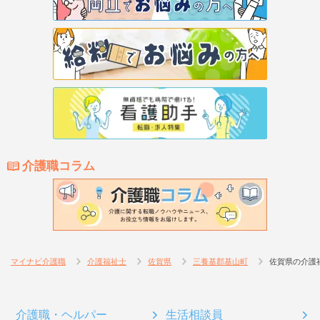
介護職コラム
マイナビ介護職
介護福祉士
佐賀県
三養基郡基山町
佐賀県の介護
介護職・ヘルパー
生活相談員