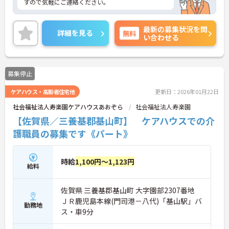
すので気軽にご連絡ください。
最新の募集状況を問
詳細を見る
無料
い合わせる
募集停止
ケアハウス・高齢者住宅他
更新日：2026年01月22日
社会福祉法人寿楽園ケアハウスあおぞら
社会福祉法人寿楽園
【佐賀県／三養基郡基山町】 ケアハウスでの介
護職員の募集です《パート》
時給
1,100円～1,123円
給料
佐賀県 三養基郡基山町 大字園部2307番地
ＪＲ鹿児島本線(門司港－八代)「基山駅」バ
勤務地
ス・車9分