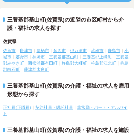
三養基郡基山町(佐賀県)の近隣の市区町村から介
護・福祉の求人を探す
佐賀県
佐賀市
唐津市
鳥栖市
多久市
伊万里市
武雄市
鹿島市
小
城市
嬉野市
神埼市
三養基郡基山町
三養基郡上峰町
三養基
郡みやき町
西松浦郡有田町
杵島郡大町町
杵島郡江北町
杵島
郡白石町
藤津郡太良町
三養基郡基山町(佐賀県)の介護・福祉の求人を雇用
形態から探す
正社員(正職員)
契約社員・嘱託社員
非常勤・パート・アルバイ
ト
三養基郡基山町(佐賀県)の介護・福祉の求人を施設