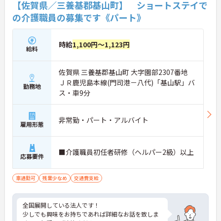
【佐賀県／三養基郡基山町】 ショートステイで
の介護職員の募集です《パート》
時給
1,100円～1,123円
給料
佐賀県 三養基郡基山町 大字園部2307番地
ＪＲ鹿児島本線(門司港－八代)「基山駅」バ
勤務地
ス・車9分
非常勤・パート・アルバイト
雇用形態
■介護職員初任者研修（ヘルパー2級）以上
応募要件
車通勤可
残業少なめ
交通費支給
全国展開している法人です！
少しでも興味をお持ちであれば詳細なお話を致しま