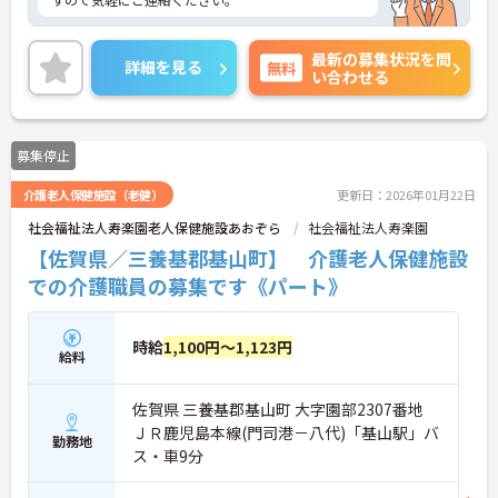
最新の募集状況を問
詳細を見る
無料
い合わせる
募集停止
介護老人保健施設（老健）
更新日：2026年01月22日
社会福祉法人寿楽園老人保健施設あおぞら
社会福祉法人寿楽園
【佐賀県／三養基郡基山町】 介護老人保健施設
での介護職員の募集です《パート》
時給
1,100円～1,123円
給料
佐賀県 三養基郡基山町 大字園部2307番地
ＪＲ鹿児島本線(門司港－八代)「基山駅」バ
勤務地
ス・車9分