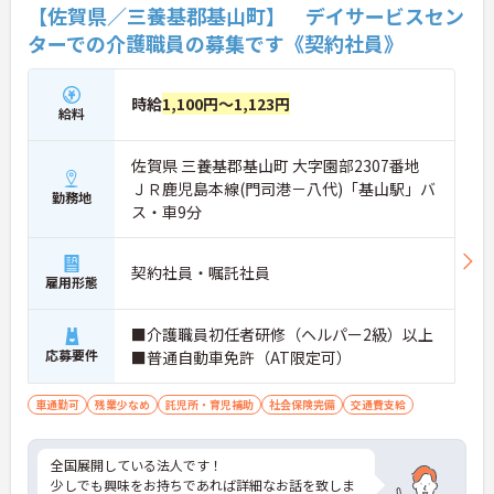
【佐賀県／三養基郡基山町】 デイサービスセン
ターでの介護職員の募集です《契約社員》
時給
1,100円～1,123円
給料
佐賀県 三養基郡基山町 大字園部2307番地
ＪＲ鹿児島本線(門司港－八代)「基山駅」バ
勤務地
ス・車9分
契約社員・嘱託社員
雇用形態
■介護職員初任者研修（ヘルパー2級）以上
応募要件
■普通自動車免許（AT限定可）
車通勤可
残業少なめ
託児所・育児補助
社会保険完備
交通費支給
全国展開している法人です！
少しでも興味をお持ちであれば詳細なお話を致しま