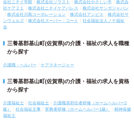
会社ニチイ学館
株式会社ソラスト
株式会社やさしい手
株式会
社ケア２１
株式会社ニチイケアパレス
株式会社サンガジャパン
株式会社川島コーポレーション
株式会社アンビス
株式会社サ
ンウェルズ
株式会社スーパー・コート
社会福祉法人ノテ福祉
会
三養基郡基山町(佐賀県)の介護・福祉の求人を職種
から探す
介護職・ヘルパー
ケアマネージャー
三養基郡基山町(佐賀県)の介護・福祉の求人を資格
から探す
介護福祉士
社会福祉士
介護職員初任者研修（ホームヘルパー2
級）
社会福祉主事
実務者研修（ホームヘルパー1級）
精神保健
福祉士