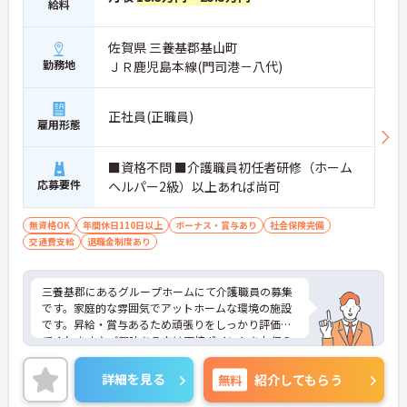
給料
佐賀県 三養基郡基山町
勤務地
ＪＲ鹿児島本線(門司港－八代)
正社員(正職員)
雇用形態
■資格不問 ■介護職員初任者研修（ホーム
応募要件
ヘルパー2級）以上あれば尚可
無資格OK
年間休日110日以上
ボーナス・賞与あり
社会保険完備
交通費支給
退職金制度あり
三養基郡にあるグループホームにて介護職員の募集
です。家庭的な雰囲気でアットホームな環境の施設
です。昇給・賞与あるため頑張りをしっかり評価し
てくれます♪ご興味ある方は面接ポイントをお伝え
しますので、お気軽にご連絡ください。
詳細を見る
無料
紹介してもらう