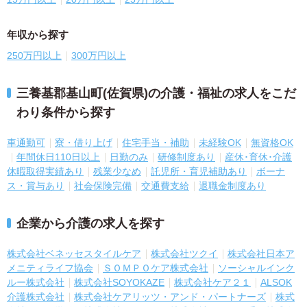
年収から探す
250万円以上
300万円以上
三養基郡基山町(佐賀県)の介護・福祉の求人をこだ
わり条件から探す
車通勤可
寮・借り上げ
住宅手当・補助
未経験OK
無資格OK
年間休日110日以上
日勤のみ
研修制度あり
産休･育休･介護
休暇取得実績あり
残業少なめ
託児所・育児補助あり
ボーナ
ス・賞与あり
社会保険完備
交通費支給
退職金制度あり
企業から介護の求人を探す
株式会社ベネッセスタイルケア
株式会社ツクイ
株式会社日本ア
メニティライフ協会
ＳＯＭＰＯケア株式会社
ソーシャルインク
ルー株式会社
株式会社SOYOKAZE
株式会社ケア２１
ALSOK
介護株式会社
株式会社ケアリッツ・アンド・パートナーズ
株式