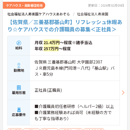
ケアハウス・高齢者住宅他
更新日：2026年02月09日
社会福祉法人寿楽園ケアハウスあおぞら
社会福祉法人寿楽園
【佐賀県／三養基郡基山町】リフレッシュ休暇あ
り☆ケアハウスでの介護職員の募集＜正社員＞
月収
21.4万円
～程度※諸手当込
給料
年収
257万円
～程度
佐賀県 三養基郡基山町 大字園部2307
ＪＲ鹿児島本線(門司港－八代)「基山駅」バ
勤務地
ス・車5分
正社員(正職員)
雇用形態
■介護職員初任者研修（ヘルパー2級）以上
■介護業務経験あれば尚可（未経験の方で
応募要件
も丁寧な指導あり）