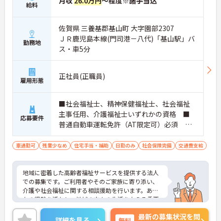
月収
26.0万円
～程度※諸手当込
給料
佐賀県 三養基郡基山町 大字園部2307
ＪＲ鹿児島本線(門司港－八代)「基山駅」バ
勤務地
ス・車5分
正社員(正職員)
雇用形態
■社会福祉士、精神保健福祉士、社会福祉
主事任用、介護福祉士いずれかの資格 ■
応募要件
普通自動車運転免許（AT限定可）必須 ■
介護福祉士資格の場合は10年以上の経験あ
れば可 ■相談業務経験あれば尚可、未経
車通勤可
残業少なめ
住宅手当・補助
日勤のみ
社会保険完備
交通費支給
験の方は要相談
地域に密着した高齢者福祉サービスを提供する法人
での募集です。ご利用者やそのご家族に寄り添い、
介護や社会福祉に関する相談援助を行います。あな
たの経験を活かし、地域の方々の生活を支える重要
な役割を担っていただきます。充実した福利厚生、1
最新の募集状況を問
7時台定時で残業は月平均10時間程度とプライベー
詳細を見る
無料