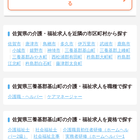
る
佐賀県の介護・福祉求人を近隣の市区町村から探す
佐賀市
唐津市
鳥栖市
多久市
伊万里市
武雄市
鹿島市
小城市
嬉野市
神埼市
三養基郡基山町
三養基郡上峰町
三養基郡みやき町
西松浦郡有田町
杵島郡大町町
杵島郡
江北町
杵島郡白石町
藤津郡太良町
佐賀県三養基郡基山町の介護・福祉求人を職種で探す
介護職・ヘルパー
ケアマネージャー
佐賀県三養基郡基山町の介護・福祉求人を資格で探す
介護福祉士
社会福祉士
介護職員初任者研修（ホームヘル
パー2級）
社会福祉主事
実務者研修（ホームヘルパー1