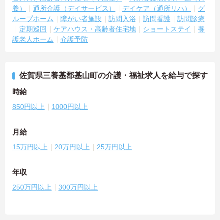
養）
通所介護（デイサービス）
デイケア（通所リハ）
グ
ループホーム
障がい者施設
訪問入浴
訪問看護
訪問診療
定期巡回
ケアハウス・高齢者住宅地
ショートステイ
養
護老人ホーム
介護予防
佐賀県三養基郡基山町の介護・福祉求人を給与で探す
時給
850円以上
1000円以上
月給
15万円以上
20万円以上
25万円以上
年収
250万円以上
300万円以上