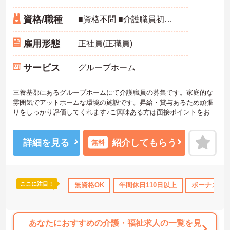
資格/職種
■資格不問 ■介護職員初任者研修（ホームヘルパー2級）以上あれば尚可
雇用形態
正社員(正職員)
サービス
グループホーム
三養基郡にあるグループホームにて介護職員の募集です。家庭的な
雰囲気でアットホームな環境の施設です。昇給・賞与あるため頑張
りをしっかり評価してくれます♪ご興味ある方は面接ポイントをお伝
えしますので、お気軽にご連絡ください。
詳細を見る
紹介してもらう
無料
ここに注目！
無資格OK
年間休日110日以上
ボーナス・
あなたにおすすめの介護・福祉求人の一覧を見