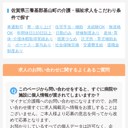
佐賀県三養基郡基山町の介護・福祉求人をこだわり条
件で探す
車通勤可
寮・借り上げ
住宅手当・補助
未経験OK
無資格
OK
年間休日110日以上
日勤のみ
研修制度あり
産休･育
休･介護休暇取得実績あり
残業少なめ
託児所・育児補助あ
り
ボーナス・賞与あり
社会保険完備
交通費支給
退職金
制度あり
求人のお問い合わせに関するよくあるご質問
このページから問い合わせをすると、すぐに病院や
施設に個人情報が渡されてしまいますか？
マイナビ介護職へのお問い合わせになりますので、お問
い合わせ後すぐに求人掲載元へ情報をお渡しすることは
ございません。ご本人様より応募の意志を伺ってから改
めて応募となります。
お預かりしているすべての個人データは許可なく、企