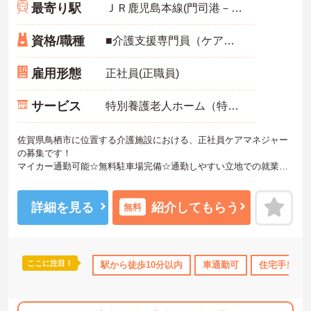
最寄り駅
ＪＲ鹿児島本線(門司港－八代)「弥生が丘駅」徒歩10分
資格/職種
■介護支援専門員（ケアマネジャー）必須 ■経験必須 ■普通自動車免許必須（ＡＴ限定可）
雇用形態
正社員(正職員)
サービス
特別養護老人ホーム（特養）
佐賀県鳥栖市に位置する介護施設における、正社員ケアマネジャー
の募集です！
マイカー通勤可能☆無料駐車場完備☆通勤しやすい立地での就業で
す！
ご興味ある方には、面接対策ポイントなど、さらに詳細をお話しい
たしますのでお気軽にご相談ください。
詳細を見る
紹介してもらう
無料
ここに注目！
駅から徒歩10分以内
車通勤可
住宅手当・