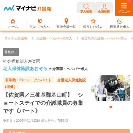
0
1
求人検索
会員登録
メニュー
ホーム
初めての方へ
面談会場一覧
保存した求人
最近見た求人
マイナビ介護職
介護職・ヘルパーの求人
佐賀県の介護職・ヘルパー求人
募集停止
社会福祉法人寿楽園
老人保健施設あおぞら
の介護職・ヘルパー求人
非常勤・パート・アルバイト
介護老人保健施設
（老健）
【佐賀県／三養基郡基山町】 シ
ョートステイでの介護職員の募集
です《パート》
更新日：2026年01月22日 求人番号：705542