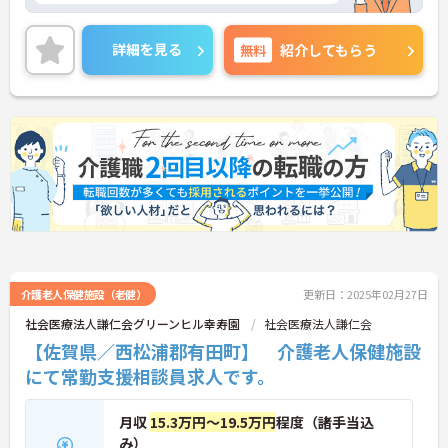
詳細を見る
無料
紹介してもらう
介護老人保健施設（老健）
更新日：2025年02月27日
社会医療法人謙仁会グリーンヒル幸寿園
社会医療法人謙仁会
【佐賀県／西松浦郡有田町】 介護老人保健施設
にて常勤支援相談員求人です。
月収
15.3万円～19.5万円
程度（諸手当込
み）