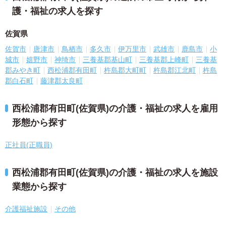
護・福祉の求人を探す
佐賀県
佐賀市
唐津市
鳥栖市
多久市
伊万里市
武雄市
鹿島市
小
城市
嬉野市
神埼市
三養基郡基山町
三養基郡上峰町
三養基
郡みやき町
西松浦郡有田町
杵島郡大町町
杵島郡江北町
杵島
郡白石町
藤津郡太良町
西松浦郡有田町(佐賀県)の介護・福祉の求人を雇用
形態から探す
正社員(正職員)
西松浦郡有田町(佐賀県)の介護・福祉の求人を施設
業態から探す
介護福祉施設
その他