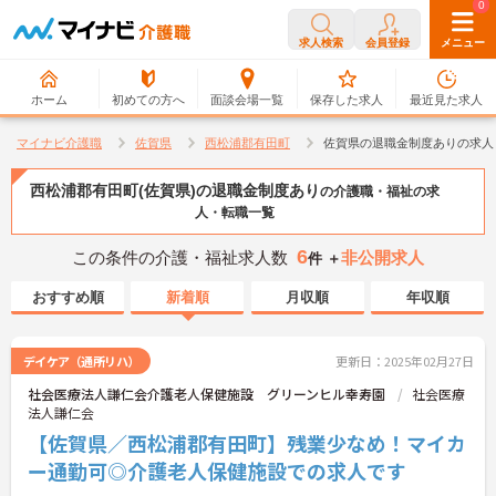
0
0
求人検索
会員登録
メニュー
ホーム
初めての方へ
面談会場一覧
保存した求人
最近見た求人
マイナビ介護職
佐賀県
西松浦郡有田町
佐賀県の退職金制度ありの求人
西松浦郡有田町(佐賀県)の退職金制度あり
の介護職・福祉の求
人・転職一覧
6
この条件の介護・福祉求人数
非公開求人
件 ＋
おすすめ順
新着順
月収順
年収順
デイケア（通所リハ）
更新日：2025年02月27日
社会医療法人謙仁会介護老人保健施設 グリーンヒル幸寿園
社会医療
法人謙仁会
【佐賀県／西松浦郡有田町】残業少なめ！マイカ
ー通勤可◎介護老人保健施設での求人です