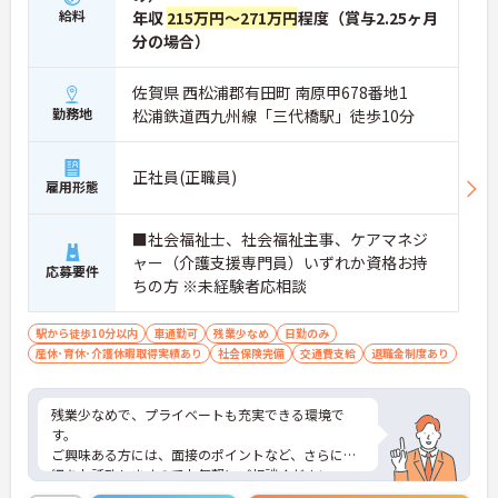
給料
年収
215万円～271万円
程度（賞与2.25ヶ月
分の場合）
佐賀県 西松浦郡有田町 南原甲678番地1
勤務地
松浦鉄道西九州線「三代橋駅」徒歩10分
正社員(正職員)
雇用形態
■社会福祉士、社会福祉主事、ケアマネジ
ャー（介護支援専門員）いずれか資格お持
応募要件
ちの方 ※未経験者応相談
駅から徒歩10分以内
車通勤可
残業少なめ
日勤のみ
産休･育休･介護休暇取得実績あり
社会保険完備
交通費支給
退職金制度あり
残業少なめで、プライベートも充実できる環境で
す。
ご興味ある方には、面接のポイントなど、さらに詳
細をお話致しますのでお気軽にご相談ください。