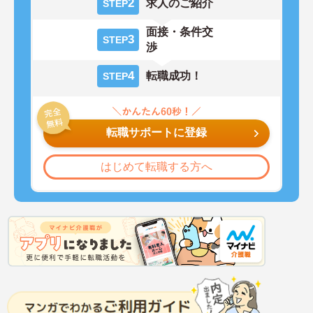
2
求人のご紹介
STEP
面接・条件交
3
STEP
渉
4
転職成功！
STEP
転職サポートに登録
はじめて転職する方へ