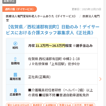
募集停止
通所介護（デイサービス）
更新日：2025年12月25日
医療法人竜門堂有料老人ホームありた《デイサービス》
医療法人竜門
堂
【佐賀県／西松浦郡有田町】日勤のみ！デイサー
ビスにおける介護スタッフ募集求人《正社員》
月収
21.2万円～26.5万円
程度 ※諸手当込み
給料
佐賀県 西松浦郡有田町 中樽2-1-18
勤務地
ＪＲ佐世保線「上有田駅」徒歩6分
正社員(正職員)
雇用形態
■介護職員初任者研修（ヘルパー2級）以上
応募要件
の資格 ■経験不問 ■普通自動車運転免許
駅から徒歩10分以内
車通勤可
未経験OK
残業少なめ
託児所・育児補助