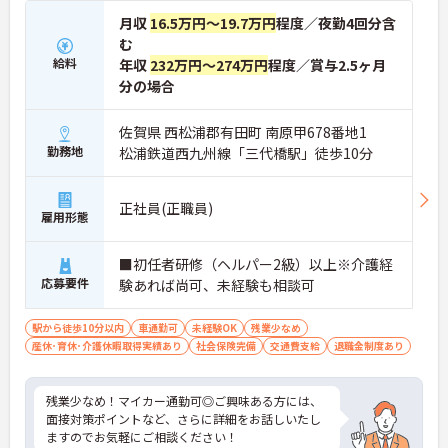
月収
16.5万円～19.7万円
程度／夜勤4回分含
む
給料
年収
232万円～274万円
程度／賞与2.5ヶ月
分の場合
佐賀県 西松浦郡有田町 南原甲678番地1
勤務地
松浦鉄道西九州線「三代橋駅」徒歩10分
正社員(正職員)
雇用形態
■初任者研修（ヘルパー2級）以上※介護経
応募要件
験あれば尚可、未経験も相談可
駅から徒歩10分以内
車通勤可
未経験OK
残業少なめ
産休･育休･介護休暇取得実績あり
社会保険完備
交通費支給
退職金制度あり
残業少なめ！マイカー通勤可◎ご興味ある方には、
面接対策ポイントなど、さらに詳細をお話しいたし
ますのでお気軽にご相談ください！