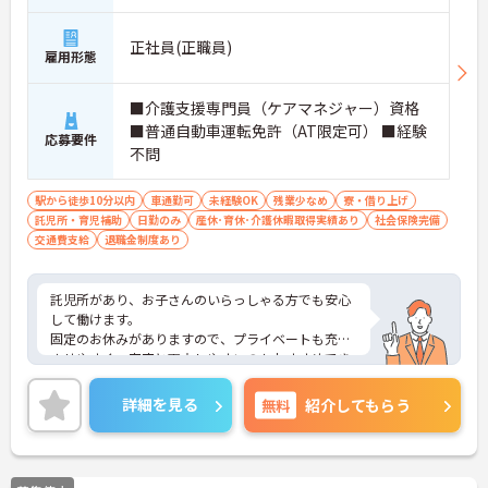
正社員(正職員)
雇用形態
■介護支援専門員（ケアマネジャー）資格
■普通自動車運転免許（AT限定可） ■経験
応募要件
不問
駅から徒歩10分以内
車通勤可
未経験OK
残業少なめ
寮・借り上げ
託児所・育児補助
日勤のみ
産休･育休･介護休暇取得実績あり
社会保険完備
交通費支給
退職金制度あり
託児所があり、お子さんのいらっしゃる方でも安心
して働けます。
固定のお休みがありますので、プライベートも充実
させやすく、家庭と両立しやすいのもおすすめでき
るポイントの一つです。
ご興味ある方には、面接対策ポイントなど、さらに
詳細を見る
無料
紹介してもらう
詳細をお話しいたしますのでお気軽にご相談くださ
い。