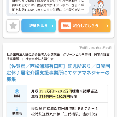
日勤のみの勤務！残業少なめ◎マイカー通勤可！ご
興味ある方には、面接対策ポイントなど、さらに詳
細をお話しいたしますのでお気軽にご相談くださ
い！
詳細を見る
無料
紹介してもらう
更新日：2024年11月19日
社会医療法人謙仁会介護老人保健施設 グリーンヒル幸寿園 居宅介護支
援事業所
社会医療法人謙仁会
【佐賀県／西松浦郡有田町】託児所あり／日曜固
定休♪居宅介護支援事業所にてケアマネジャーの
募集
月収
19.3万円～20.2万円
程度※諸手当込
給料
年収
279万円～292万円
程度
佐賀県 西松浦郡有田町 南原甲６７８－１
勤務地
松浦鉄道西九州線「三代橋駅」徒歩10分