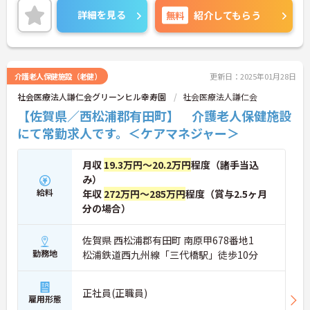
詳細を見る
無料
紹介してもらう
介護老人保健施設（老健）
更新日：2025年01月28日
社会医療法人謙仁会グリーンヒル幸寿園
社会医療法人謙仁会
【佐賀県／西松浦郡有田町】 介護老人保健施設
にて常勤求人です。＜ケアマネジャー＞
月収
19.3万円～20.2万円
程度（諸手当込
み）
給料
年収
272万円～285万円
程度（賞与2.5ヶ月
分の場合）
佐賀県 西松浦郡有田町 南原甲678番地1
勤務地
松浦鉄道西九州線「三代橋駅」徒歩10分
正社員(正職員)
雇用形態