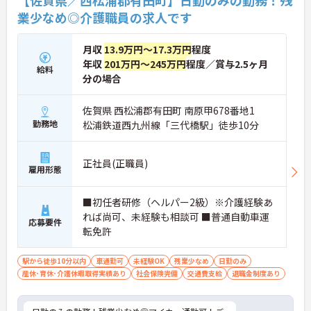
【佐賀県／西松浦郡有田町】日勤のみの勤務！残
業少なめ◎介護職員の求人です
月収
13.9万円～17.3万円
程度
年収
201万円～245万円
程度／賞与2.5ヶ月
給料
分の場合
佐賀県 西松浦郡有田町 南原甲678番地1
勤務地
松浦鉄道西九州線「三代橋駅」徒歩10分
正社員(正職員)
雇用形態
■初任者研修（ヘルパー2級）※介護経験あ
れば尚可、未経験も相談可 ■普通自動車運
応募要件
転免許
駅から徒歩10分以内
車通勤可
未経験OK
残業少なめ
日勤のみ
産休･育休･介護休暇取得実績あり
社会保険完備
交通費支給
退職金制度あり