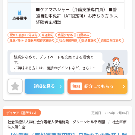
■ケアマネジャー（介護支援専門員） ■普
通自動車免許（AT限定可）お持ちの方 ※未
応募要件
経験者応相談
駅から徒歩10分以内
車通勤可
残業少なめ
日勤のみ
産休･育休･介護休暇取得実績あり
社会保険完備
交通費支給
退職金制度あり
残業少なめで、プライベートも充実できる環境で
す。
ご興味ある方には、面接のポイントなど、さらに詳
細をお話致しますのでお気軽にご相談ください。
詳細を見る
無料
紹介してもらう
デイケア（通所リハ）
更新日：2024年12月04日
社会医療法人謙仁会介護老人保健施設 グリーンヒル幸寿園
社会医療
法人謙仁会