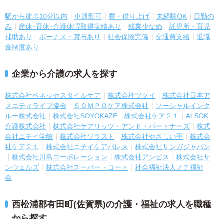
駅から徒歩10分以内
車通勤可
寮・借り上げ
未経験OK
日勤の
み
産休･育休･介護休暇取得実績あり
残業少なめ
託児所・育児
補助あり
ボーナス・賞与あり
社会保険完備
交通費支給
退職
金制度あり
企業から介護の求人を探す
株式会社ベネッセスタイルケア
株式会社ツクイ
株式会社日本ア
メニティライフ協会
ＳＯＭＰＯケア株式会社
ソーシャルインク
ルー株式会社
株式会社SOYOKAZE
株式会社ケア２１
ALSOK
介護株式会社
株式会社ケアリッツ・アンド・パートナーズ
株式
会社ニチイ学館
株式会社ソラスト
株式会社やさしい手
株式会
社ケア２１
株式会社ニチイケアパレス
株式会社サンガジャパン
株式会社川島コーポレーション
株式会社アンビス
株式会社サ
ンウェルズ
株式会社スーパー・コート
社会福祉法人ノテ福祉
会
西松浦郡有田町(佐賀県)の介護・福祉の求人を職種
から探す