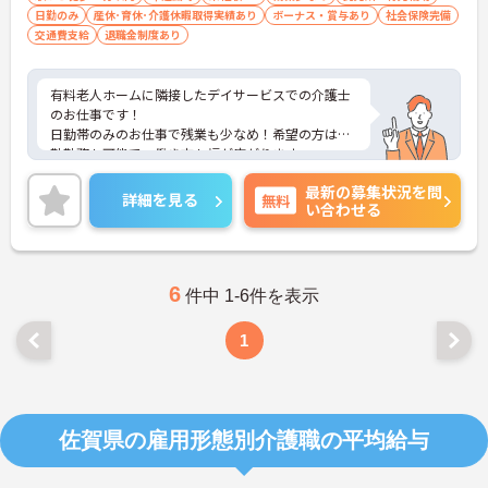
日勤のみ
産休･育休･介護休暇取得実績あり
ボーナス・賞与あり
社会保険完備
交通費支給
退職金制度あり
有料老人ホームに隣接したデイサービスでの介護士
のお仕事です！
日勤帯のみのお仕事で残業も少なめ！希望の方は夜
勤勤務も可能で、働き方も幅が広がります。
ご興味ある方には、面接のポイントなど、さらに詳
最新の募集状況を問
細をお話致しますのでお気軽にご相談ください。
詳細を見る
無料
い合わせる
6
件中 1-6件を表示
1
佐賀県の雇用形態別介護職の平均給与