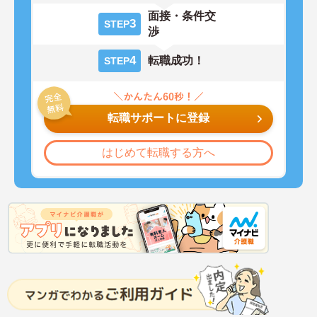
面接・条件交
3
STEP
渉
4
転職成功！
STEP
転職サポートに登録
はじめて転職する方へ