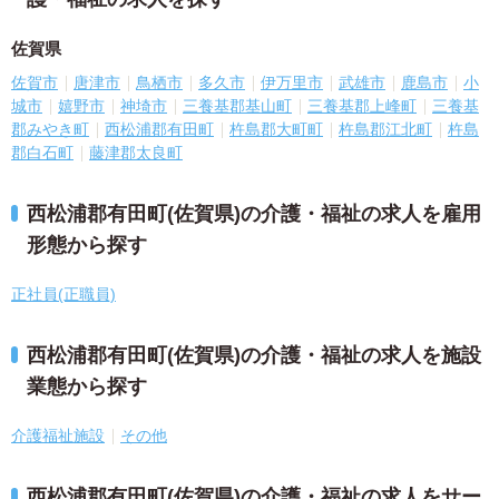
佐賀県
佐賀市
唐津市
鳥栖市
多久市
伊万里市
武雄市
鹿島市
小
城市
嬉野市
神埼市
三養基郡基山町
三養基郡上峰町
三養基
郡みやき町
西松浦郡有田町
杵島郡大町町
杵島郡江北町
杵島
郡白石町
藤津郡太良町
西松浦郡有田町(佐賀県)の介護・福祉の求人を雇用
形態から探す
正社員(正職員)
西松浦郡有田町(佐賀県)の介護・福祉の求人を施設
業態から探す
介護福祉施設
その他
西松浦郡有田町(佐賀県)の介護・福祉の求人をサー