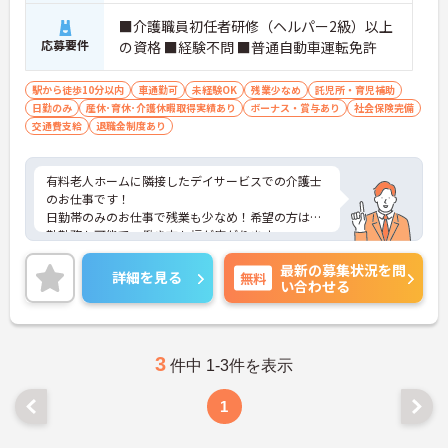
■介護職員初任者研修（ヘルパー2級）以上
応募要件
の資格 ■経験不問 ■普通自動車運転免許
駅から徒歩10分以内
車通勤可
未経験OK
残業少なめ
託児所・育児補助
日勤のみ
産休･育休･介護休暇取得実績あり
ボーナス・賞与あり
社会保険完備
交通費支給
退職金制度あり
有料老人ホームに隣接したデイサービスでの介護士
のお仕事です！
日勤帯のみのお仕事で残業も少なめ！希望の方は夜
勤勤務も可能で、働き方も幅が広がります。
ご興味ある方には、面接のポイントなど、さらに詳
最新の募集状況を問
細をお話致しますのでお気軽にご相談ください。
詳細を見る
無料
い合わせる
3
件中 1-3件を表示
1