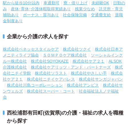
駅から徒歩10分以内
車通勤可
寮・借り上げ
未経験OK
日勤の
み
産休･育休･介護休暇取得実績あり
残業少なめ
託児所・育児
補助あり
ボーナス・賞与あり
社会保険完備
交通費支給
退職
金制度あり
企業から介護の求人を探す
株式会社ベネッセスタイルケア
株式会社ツクイ
株式会社日本ア
メニティライフ協会
ＳＯＭＰＯケア株式会社
ソーシャルインク
ルー株式会社
株式会社SOYOKAZE
株式会社ケア２１
ALSOK
介護株式会社
株式会社ケアリッツ・アンド・パートナーズ
株式
会社ニチイ学館
株式会社ソラスト
株式会社やさしい手
株式会
社ケア２１
株式会社ニチイケアパレス
株式会社サンガジャパン
株式会社川島コーポレーション
株式会社アンビス
株式会社サ
ンウェルズ
株式会社スーパー・コート
社会福祉法人ノテ福祉
会
西松浦郡有田町(佐賀県)の介護・福祉の求人を職種
から探す