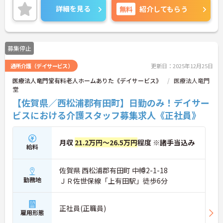
詳細を見る
無料
紹介してもらう
募集停止
通所介護（デイサービス）
更新日：2025年12月25日
医療法人竜門堂有料老人ホームありた《デイサービス》
医療法人竜門
堂
【佐賀県／西松浦郡有田町】日勤のみ！デイサー
ビスにおける介護スタッフ募集求人《正社員》
月収
21.2万円～26.5万円
程度 ※諸手当込み
給料
佐賀県 西松浦郡有田町 中樽2-1-18
勤務地
ＪＲ佐世保線「上有田駅」徒歩6分
正社員(正職員)
雇用形態