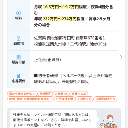
月収
16.5万円～19.7万円
程度／夜勤4回分含
む
給料
年収
232万円～274万円
程度／賞与2.5ヶ月
分の場合
佐賀県 西松浦郡有田町 南原甲678番地1
勤務地
松浦鉄道西九州線「三代橋駅」徒歩10分
正社員(正職員)
雇用形態
■初任者研修（ヘルパー2級）以上※介護経
応募要件
験あれば尚可、未経験も相談可
駅から徒歩10分以内
車通勤可
未経験OK
残業少なめ
産休･育休･介護休暇取得実績あり
社会保険完備
交通費支給
退職金制度あり
残業少なめ！マイカー通勤可◎ご興味ある方には、
面接対策ポイントなど、さらに詳細をお話しいたし
ますのでお気軽にご相談ください！