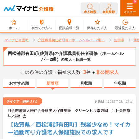
0
0
求人検索
会員登録
メニュー
ホーム
初めての方へ
面談会場一覧
保存した求人
最近見た求人
マイナビ介護職
介護職員初任者研修（ホームヘルパー2級）
佐賀県
西
西松浦郡有田町(佐賀県)の介護職員初任者研修（ホームヘル
パー2級）
の求人・転職一覧
3
この条件の介護・福祉求人数
非公開求人
件 ＋
おすすめ順
新着順
月収順
年収順
デイケア（通所リハ）
更新日：2025年02月27日
社会医療法人謙仁会介護老人保健施設 グリーンヒル幸寿園
社会医療
法人謙仁会
【佐賀県／西松浦郡有田町】残業少なめ！マイカ
ー通勤可◎介護老人保健施設での求人です