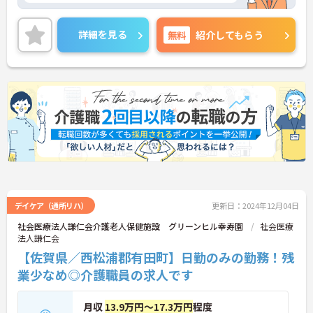
詳細を見る
無料
紹介してもらう
デイケア（通所リハ）
更新日：2024年12月04日
社会医療法人謙仁会介護老人保健施設 グリーンヒル幸寿園
社会医療
法人謙仁会
【佐賀県／西松浦郡有田町】日勤のみの勤務！残
業少なめ◎介護職員の求人です
月収
13.9万円～17.3万円
程度