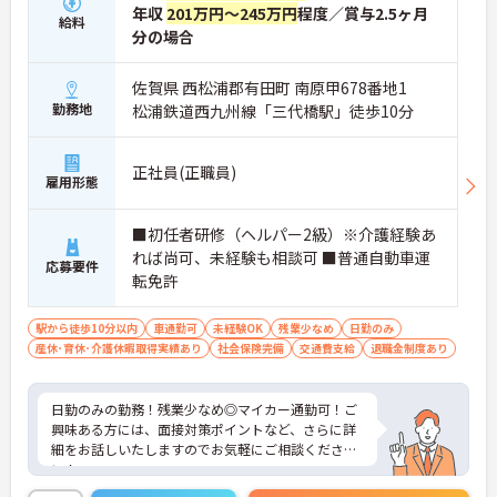
年収
201万円～245万円
程度／賞与2.5ヶ月
給料
分の場合
佐賀県 西松浦郡有田町 南原甲678番地1
勤務地
松浦鉄道西九州線「三代橋駅」徒歩10分
正社員(正職員)
雇用形態
■初任者研修（ヘルパー2級）※介護経験あ
れば尚可、未経験も相談可 ■普通自動車運
応募要件
転免許
駅から徒歩10分以内
車通勤可
未経験OK
残業少なめ
日勤のみ
産休･育休･介護休暇取得実績あり
社会保険完備
交通費支給
退職金制度あり
日勤のみの勤務！残業少なめ◎マイカー通勤可！ご
興味ある方には、面接対策ポイントなど、さらに詳
細をお話しいたしますのでお気軽にご相談くださ
い！