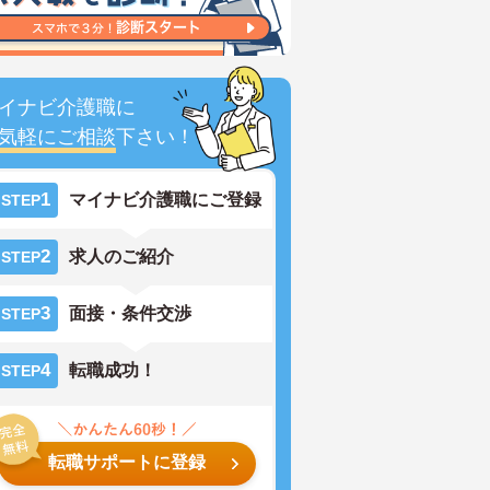
イナビ介護職に
気軽にご相談
下さい！
1
マイナビ介護職にご登録
STEP
2
求人のご紹介
STEP
3
面接・条件交渉
STEP
4
転職成功！
STEP
転職サポートに登録