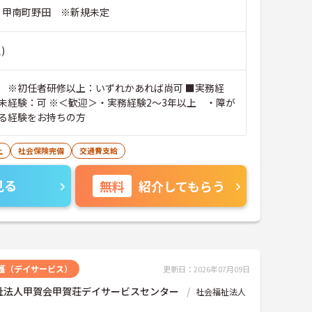
市 甲南町野田 ※新規未定
)
 ※初任者研修以上：いずれかあれば尚可 ■実務経
未経験：可 ※＜歓迎＞・実務経験2～3年以上 ・障が
る経験をお持ちの方
上
社会保険完備
交通費支給
見る
無料
紹介してもらう
護（デイサービス）
更新日：2026年07月09日
祉法人甲賀会甲賀荘デイサービスセンター
社会福祉法人