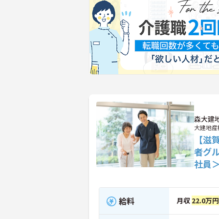
森大建
大建地産
【滋賀
者グ
社員
給料
月収
22.0万