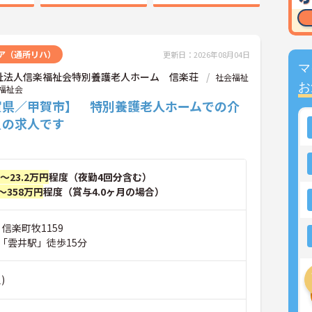
ア（通所リハ）
更新日：2026年08月04日
マ
祉法人信楽福祉会特別養護老人ホーム 信楽荘
社会福祉
お
福祉会
賀県／甲賀市】 特別養護老人ホームでの介
員の求人です
円～23.2万円
程度（夜勤4回分含む）
～358万円
程度（賞与4.0ヶ月の場合）
 信楽町牧1159
「雲井駅」徒歩15分
)