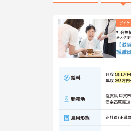
デイケ
社会福
法人信楽
【滋
護職
月収
19.1万
給料
年収
293万円
滋賀県 甲賀市
勤務地
信楽高原鐵道
雇用形態
正社員(正職員