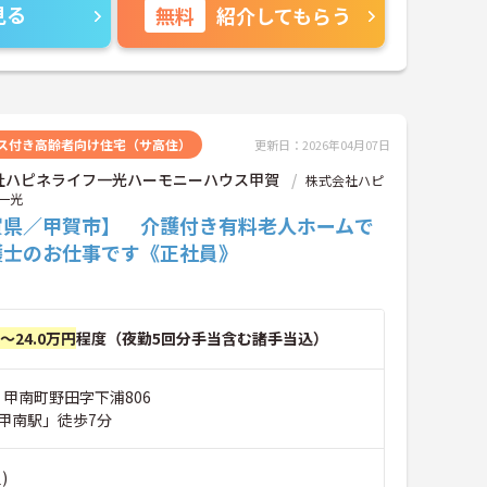
見る
無料
紹介してもらう
ス付き高齢者向け住宅（サ高住）
更新日：2026年04月07日
社ハピネライフ一光ハーモニーハウス甲賀
株式会社ハピ
一光
賀県／甲賀市】 介護付き有料老人ホームで
護士のお仕事です《正社員》
円～24.0万円
程度（夜勤5回分手当含む諸手当込）
 甲南町野田字下浦806
甲南駅」徒歩7分
)