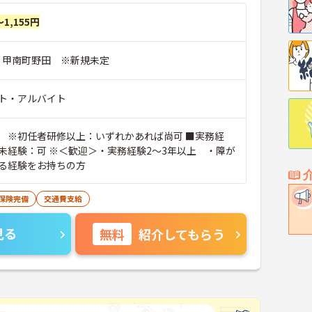
～1,155円
市 甲南町野田 ※新規未定
ト・アルバイト
 ※初任者研修以上：いずれかあれば尚可 ■実務経
未経験：可 ※＜歓迎＞・実務経験2～3年以上 ・障が
る経験をお持ちの方
保険完備
交通費支給
見る
無料
紹介してもらう