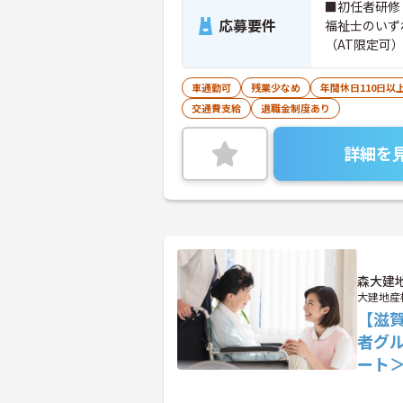
■初任者研修
応募要件
福祉士のいず
（AT限定可
車通勤可
残業少なめ
年間休日110日以
交通費支給
退職金制度あり
詳細を
森大建
大建地産
【滋賀
者グ
ート