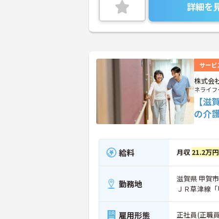
詳細を
サービ
株式会
ネライフ
【滋
の介
給料
月収
21.2万
滋賀県 甲賀市
勤務地
ＪＲ草津線「
雇用形態
正社員(正職員