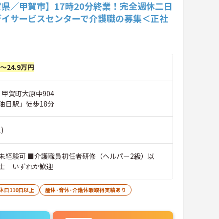
県／甲賀市】17時20分終業！完全週休二日
デイサービスセンターで介護職の募集＜正社
円～24.9万円
 甲賀町大原中904
油日駅」徒歩18分
)
未経験可 ■介護職員初任者研修（ヘルパー2級）以
士 いずれか歓迎
休日110日以上
産休･育休･介護休暇取得実績あり