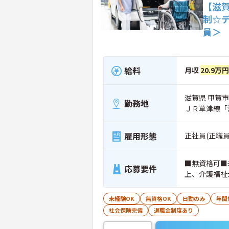
【滋賀
制☆
員＞
給料
月収
20.9万
滋賀県 甲賀市
勤務地
ＪＲ草津線「
雇用形態
正社員(正職員
■無資格可■
応募要件
上、介護福祉
未経験OK
無資格OK
日勤のみ
年間
社会保険完備
退職金制度あり