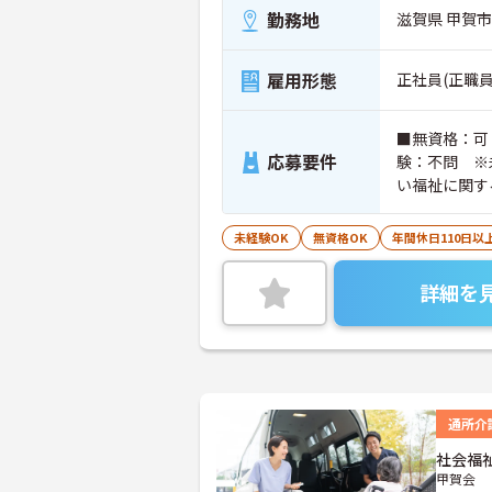
勤務地
滋賀県 甲賀
雇用形態
正社員(正職員
■無資格：可
応募要件
験：不問 ※
い福祉に関す
未経験OK
無資格OK
年間休日110日以
詳細を
通所介
社会福
甲賀会