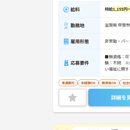
給料
時給
1,155円
勤務地
滋賀県 甲賀
雇用形態
非常勤・パー
■無資格：可
応募要件
験：不問 ※
い福祉に関す
車通勤可
未経験OK
無資格OK
社会
詳細を