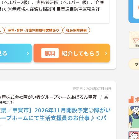
（ヘルパー2級）、実務者研修（ヘルパー1級）、介護
れか※無資格未経験も相談可 ■普通自動車運転免許
）
上
産休･育休･介護休暇取得実績あり
社会保険完備
見る
無料
紹介してもらう
更新日：2026年07月14日
地産株式会社障がい者グループホームあぽろん甲賀
森
株式会社
県／甲賀市】2026年11月開設予定◎障がい
ループホームにて生活支援員のお仕事♪＜パ
＞