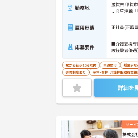
滋賀県 甲賀市
勤務地
ＪＲ草津線「
雇用形態
正社員(正職員
■介護支援専
応募要件
設経験者優遇
駅から徒歩10分以内
車通勤可
残業少な
研修制度あり
産休･育休･介護休暇取得実績
詳細を
サービ
株式会