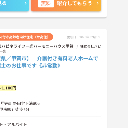
見る
無料
紹介してもらう
ス付き高齢者向け住宅（サ高住）
更新日：2026年02月10日
社ハピネライフ一光ハーモニーハウス甲賀
株式会社ハピ
一光
賀県／甲賀市】 介護付き有料老人ホームで
護士のお仕事です《非常勤》
～1,180円
 甲南町野田字下浦806
甲南駅」徒歩7分
ト・アルバイト