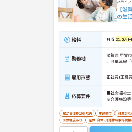
ネライフ
【滋
の生
給料
月収
21.0万
滋賀県 甲賀市
勤務地
ＪＲ草津線「
雇用形態
正社員(正職員
■社会福祉士
応募要件
※介護施設等
駅から徒歩10分以内
車通勤可
残業少な
研修制度あり
産休･育休･介護休暇取得実績