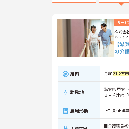
サービ
株式会
ネライフ
【滋
の介
給料
月収
21.2万
滋賀県 甲賀市
勤務地
ＪＲ草津線「
雇用形態
正社員(正職員
■介護職員初