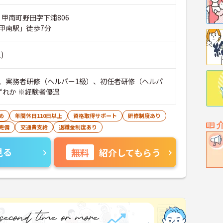
 甲南町野田字下浦806
甲南駅」徒歩7分
)
、実務者研修（ヘルパー1級）、初任者研修（ヘルパ
ずれか ※経験者優遇
め
年間休日110日以上
資格取得サポート
研修制度あり
完備
交通費支給
退職金制度あり
見る
無料
紹介してもらう