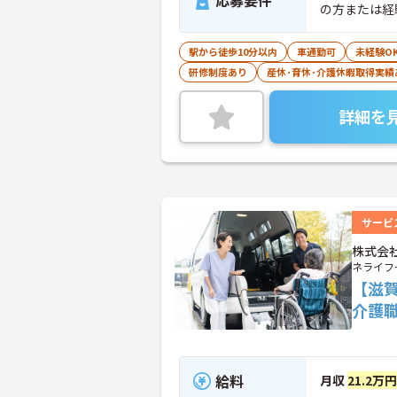
応募要件
の方または経
駅から徒歩10分以内
車通勤可
未経験O
研修制度あり
産休･育休･介護休暇取得実績
詳細を
サービ
株式会
ネライフ
【滋
介護
給料
月収
21.2万