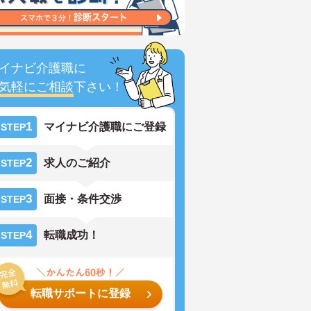
イナビ介護職に
気軽にご相談
下さい！
1
マイナビ介護職にご登録
STEP
2
求人のご紹介
STEP
3
面接・条件交渉
STEP
4
転職成功！
STEP
転職サポートに登録