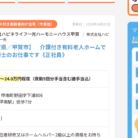
ス付き高齢者向け住宅（サ高住）
更新日：2026年04月07日
マ
社ハピネライフ一光ハーモニーハウス甲賀
株式会社ハピ
お
一光
賀県／甲賀市】 介護付き有料老人ホームで
護士のお仕事です《正社員》
円～24.0万円
程度（夜勤5回分手当含む諸手当込）
 甲南町野田字下浦806
甲南駅」徒歩7分
)
任者研修又はホームヘルパー2級以上の資格をお持ち