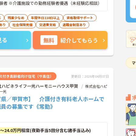
験者 ※介護施設での勤務経験者優遇（未経験応相談）
K
残業少なめ
年間休日110日以上
資格取得サポート
あり
社会保険完備
交通費支給
退職金制度あり
見る
無料
紹介してもらう
ス付き高齢者向け住宅（サ高住）
更新日：2026年04月07日
社ハピネライフ一光ハーモニーハウス甲賀
株式会社ハピ
一光
賀県／甲賀市】 介護付き有料老人ホームで
職員の募集です《常勤》
円～24.0万円
程度(夜勤手当5回分含む諸手当込み)