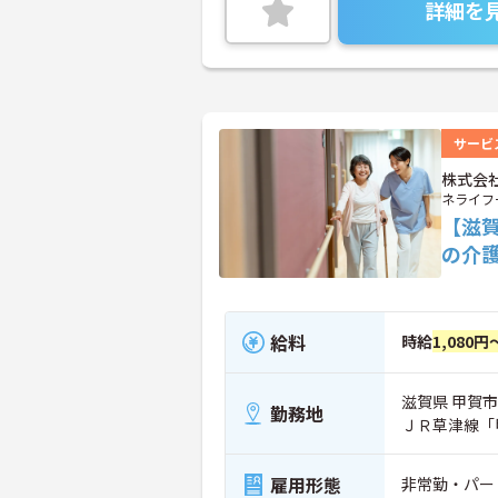
詳細を
サービ
株式会
ネライフ
【滋
の介
給料
時給
1,080円
滋賀県 甲賀市
勤務地
ＪＲ草津線「
雇用形態
非常勤・パー