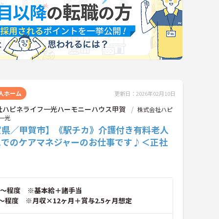
人ホーム
更新日：2026年02月10日
社ハピネライフ一光ハーモニーハウス甲賀
株式会社ハピ
一光
賀県／甲賀市】《駅チカ》介護付き有料老人
ムでのケアマネジャーのお仕事です♪＜正社
～程度 ※基本給＋諸手当
～程度 ※月収×12ヶ月＋賞与2.5ヶ月想定