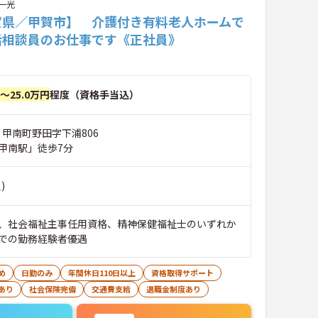
一光
賀県／甲賀市】 介護付き有料老人ホームで
活相談員のお仕事です《正社員》
円～25.0万円
程度（資格手当込）
 甲南町野田字下浦806
甲南駅」徒歩7分
)
、社会福祉主事任用資格、精神保健福祉士のいずれか
での勤務経験者優遇
め
日勤のみ
年間休日110日以上
資格取得サポート
あり
社会保険完備
交通費支給
退職金制度あり