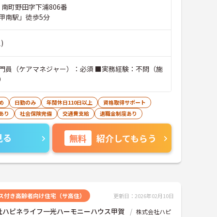
 南町野田字下浦806番
甲南駅」徒歩5分
)
門員（ケアマネジャー）：必須 ■実務経験：不問（施
）
め
日勤のみ
年間休日110日以上
資格取得サポート
あり
社会保険完備
交通費支給
退職金制度あり
見る
無料
紹介してもらう
ス付き高齢者向け住宅（サ高住）
更新日：2026年02月10日
社ハピネライフ一光ハーモニーハウス甲賀
株式会社ハピ