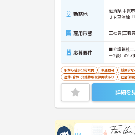
滋賀県 甲賀市
勤務地
ＪＲ草津線「
雇用形態
正社員(正職員
■介護福祉士
応募要件
ー2級）のい
駅から徒歩10分以内
車通勤可
残業少な
産休･育休･介護休暇取得実績あり
社会保険
詳細を