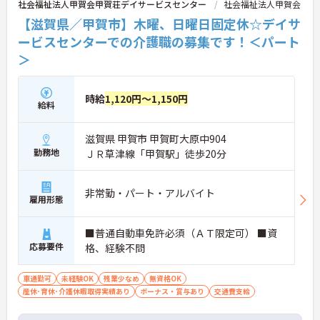
社会福祉法人甲賀会甲賀荘デイサービスセンター
社会福祉法人甲賀会
【滋賀県／甲賀市】木曜、日曜日固定休☆デイサ
ービスセンターでの介護職の募集です！＜パート
＞
時給
1,120円～1,150円
給料
滋賀県 甲賀市 甲賀町大原中904
勤務地
ＪＲ草津線「甲賀駅」徒歩20分
非常勤・パート・アルバイト
雇用形態
■普通自動車免許必須（ＡＴ限定可） ■資
応募要件
格、経験不問
車通勤可
未経験OK
残業少なめ
無資格OK
産休･育休･介護休暇取得実績あり
ボーナス・賞与あり
交通費支給