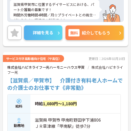
滋賀県甲賀市に位置するデイサービスにおける、パ
ート介護職の募集です！
時間外労働時間4時間／月☆プライベートとの両立
がとりやすい環境での就業です！
ご興味ある方には、面接対策ポイントなど、さらに
詳細をお話しいたしますのでお気軽にご相談くださ
詳細を見る
無料
紹介してもらう
い。
サービス付き高齢者向け住宅（サ高住）
更新日：2026年02月10日
株式会社ハピネライフ一光ハーモニーハウス甲賀
株式会社ハピネライ
フ一光
【滋賀県／甲賀市】 介護付き有料老人ホームで
の介護士のお仕事です《非常勤》
時給
1,080円～1,180円
給料
滋賀県 甲賀市 甲南町野田字下浦806
勤務地
ＪＲ草津線「甲南駅」徒歩7分