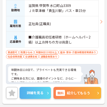
滋賀県 甲賀市 水口町山3309
勤務地
ＪＲ草津線「貴生川駅」バス・車15分
正社員(正職員)
雇用形態
■介護職員初任者研修（ホームヘルパー2
応募要件
級）以上お持ちの方は尚良し
車通勤可
残業少なめ
年間休日110日以上
産休･育休･介護休暇取得実績あり
社会保険完備
交通費支給
退職金制度あり
年間休日110日で、プライベートも充実できる環境
です。
ご興味ある方には、面接のポイントなど、さらに詳
細をお話致しますのでお気軽にご相談ください。
詳細を見る
無料
紹介してもらう