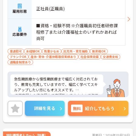
正社員(正職員)
雇用形態
■資格・経験不問 ※介護職員初任者研修課
程修了または介護福祉士のいずれかあれば
応募要件
尚可
車通勤可
未経験OK
残業少なめ
託児所・育児補助
無資格OK
ブランクOK
産休･育休･介護休暇取得実績あり
社会保険完備
交通費支給
退職金制度あり
急性期医療から慢性期医療まで幅広く対応されてお
り、教育も充実していますので、幅広く学べてスキ
ルアップしたい方にもオススメです。
JR甲南駅から徒歩圏内で車通勤もできますので毎日
の通勤にも便利です。
また24時間院内託児所があり、お子さんのいらっし
詳細を見る
無料
紹介してもらう
ゃる方でも安心して働けます♪
少しでもご興味のある方はお気軽にご相談くださ
い。面接対策などより詳細をお伝えいたします！
特別養護老人ホーム（特養）
更新日：2026年03月26日