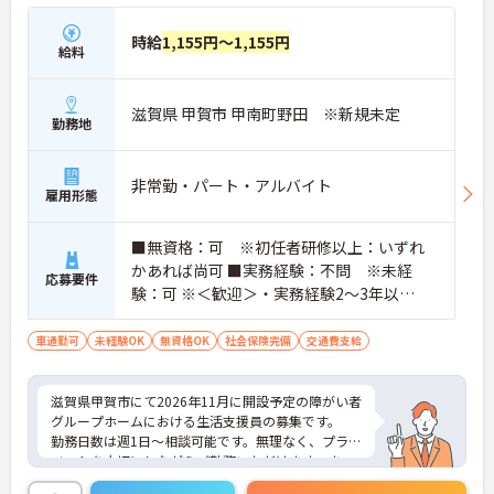
時給
1,155円～1,155円
給料
滋賀県 甲賀市 甲南町野田 ※新規未定
勤務地
非常勤・パート・アルバイト
雇用形態
■無資格：可 ※初任者研修以上：いずれ
かあれば尚可 ■実務経験：不問 ※未経
応募要件
験：可 ※＜歓迎＞・実務経験2～3年以
上 ・障がい福祉に関する経験をお持ちの
方
車通勤可
未経験OK
無資格OK
社会保険完備
交通費支給
滋賀県甲賀市にて2026年11月に開設予定の障がい者
グループホームにおける生活支援員の募集です。
勤務日数は週1日～相談可能です。無理なく、プライ
ベートを大切にしながらご勤務いただけます。ま
た、新しく業務をスタートさせたい方にもおすすめ