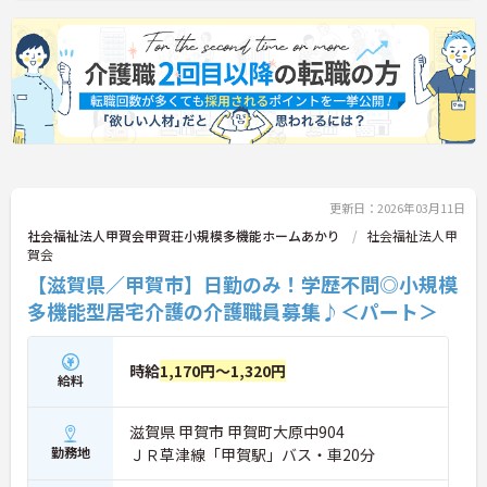
ける環境です。
ご興味のある方には、面接対策ポイントなど、さら
に詳細をお話しいたしますのでお気軽にご相談くだ
さい！
更新日：2026年03月11日
社会福祉法人甲賀会甲賀荘小規模多機能ホームあかり
社会福祉法人甲
賀会
【滋賀県／甲賀市】日勤のみ！学歴不問◎小規模
多機能型居宅介護の介護職員募集♪＜パート＞
時給
1,170円～1,320円
給料
滋賀県 甲賀市 甲賀町大原中904
勤務地
ＪＲ草津線「甲賀駅」バス・車20分