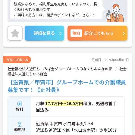
残業少なめで、福利厚生も充実していますので、長
く続けられる環境です。
ご興味ある方には、面接のポイントなど、さらに詳
細をお話致しますのでお気軽にご相談ください。
詳細を見る
無料
紹介してもらう
グループホーム
更新日：2026年04月03日
社会福祉法人近江ちいろば会グループホームみなくちみんなの家
社会
福祉法人近江ちいろば会
【滋賀県／甲賀市】グループホームでの介護職員
募集です！《正社員》
月収
17.7万円～26.0万円
程度、処遇改善手
給料
当込み
滋賀県 甲賀市 水口町本丸2-54
勤務地
近江鉄道近江本線「水口城南駅」徒歩10分