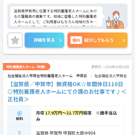
滋賀県甲賀市に位置する特別養護老人ホームにおけ
る介護職員の募集です。地域に密着した特別養護老
人ホームとして、ご利用者はもちろん地域の方々に
も居心地が良いと感じられる施設づくりに取り組ん
でいます。
無資格の方も歓迎です。ご利用者に寄り添って介護
詳細を見る
無料
紹介してもらう
サービスを提供していただける方を募集していま
す。また、育児休業・介護休業の取得実績もあり、
ライフステージが変化しても安心してお勤めいただ
ける環境です。
ご興味のある方には、面接対策ポイントなど、さら
特別養護老人ホーム（特養）
更新日：2026年03月26日
に詳細をお話しいたしますのでお気軽にご相談くだ
社会福祉法人甲賀会特別養護老人ホーム 甲賀荘
社会福祉法人甲賀会
さい！
【滋賀県／甲賀市】無資格OK☆年間休日110日
◎特別養護老人ホームにて介護のお仕事です♪＜
正社員＞
月収
17.9万円～22.7万円
程度 ※諸手当込
給料
み
滋賀県 甲賀市 甲賀町大原中904