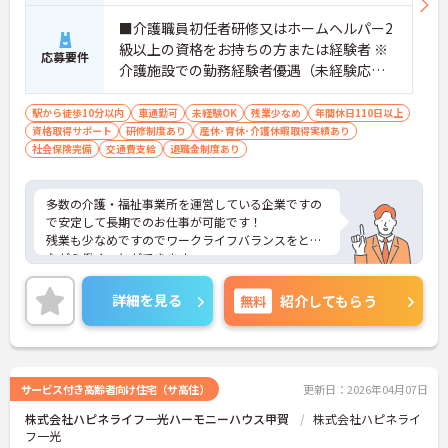
■介護職員初任者研修又はホームヘルパー2
級以上の資格をお持ちの方または経験者 ※
応募要件
介護施設での勤務経験者優遇（未経験応相
談）
駅から徒歩10分以内
車通勤可
未経験OK
残業少なめ
年間休日110日以上
資格取得サポート
研修制度あり
産休･育休･介護休暇取得実績あり
社会保険完備
交通費支給
退職金制度あり
多数の介護・福祉事業所を運営している企業ですの
で安定して長期でのお仕事が可能です！
残業も少なめですのでワークライフバランスをとり
ながら働くことができます。
ご興味ある方には、面接のポイントなど、さらに詳
細をお話致しますのでお気軽にご相談ください。
詳細を見る
無料
紹介してもらう
サービス付き高齢者向け住宅（サ高住）
更新日：2026年04月07日
株式会社ハピネライフ一光ハーモニーハウス甲賀
株式会社ハピネライ
フ一光