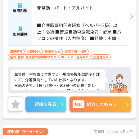
非常勤・パート・アルバイト
雇用形態
■介護職員初任者研修（ヘルパー2級）以
上：必須 ■普通自動車運転免許：必須 ■パ
応募要件
ソコンの操作（入力程度） ■経験：不問、
あれば尚可
車通勤可
未経験OK
残業少なめ
住宅手当・補助
産休･育休･介護休暇取得実績あり
ボーナス・賞与あり
交通費支給
滋賀県／甲賀市に位置する小規模多機能型居宅介護
にて、介護職員としてのお仕事となります。
日勤のみで、1日4時間～・週3日～の勤務可能とな
っておりますので、ご自身のご都合に合わせてお仕
事することができます！経験や学歴は問いませんの
で、是非資格を活かしてお仕事してみませか？
詳細を見る
無料
紹介してもらう
ご興味ある方は面接ポイントをお伝えしますので、
お気軽にお問い合わせください♪
通所介護（デイサービス）
更新日：2026年03月06日