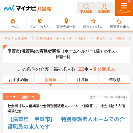
0
0
求人検索
会員登録
メニュー
ホーム
初めての方へ
面談会場一覧
保存した求人
最近見た求人
マイナビ介護職
実務者研修（ホームヘルパー1級）
滋賀県
甲賀市
甲賀市(滋賀県)の実務者研修（ホームヘルパー1級）
の求人・
転職一覧
22
この条件の介護・福祉求人数
非公開求人
件 ＋
おすすめ順
新着順
月収順
年収順
デイケア（通所リハ）
更新日：2026年08月04日
社会福祉法人信楽福祉会特別養護老人ホーム 信楽荘
社会福祉法人信
楽福祉会
【滋賀県／甲賀市】 特別養護老人ホームでの介
護職員の求人です