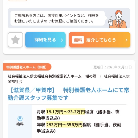
ご興味ある方には、面接対策ポイントなど、詳細を
お話しいたしますのでお気軽にご相談ください。
詳細を見る
無料
紹介してもらう
特別養護老人ホーム（特養）
更新日：2025年05月13日
社会福祉法人信楽福祉会特別養護老人ホーム 樹の郷
社会福祉法人信
楽福祉会
【滋賀県／甲賀市】 特別養護老人ホームにて常
勤介護スタッフ募集です
月収
19.1万円～23.2万円
程度（諸手当、夜
勤手当込み）
給料
年収
293万円～358万円
程度（諸手当、夜勤
手当込み）