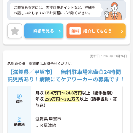
ご興味ある方には、面接対策ポイントなど、詳細を
お話しいたしますのでお気軽にご相談ください。
詳細を見る
無料
紹介してもらう
更新日：2026年03月26日
名称非公開 ※詳細はお問合せください
【滋賀県／甲賀市】 無料駐車場完備◎24時間
託児所あり！病院にてケアワーカーの募集です！
月収
16.4万円～24.8万円
以上（諸手当別）
年収
259万円～391万円
以上（諸手当別・賞
給料
与込）
滋賀県 甲賀市
勤務地
ＪＲ草津線