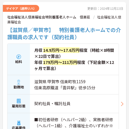
デイケア（通所リハ）
更新日：2024年12月22日
社会福祉法人信楽福祉会特別養護老人ホーム 信楽荘
社会福祉法人信
楽福祉会
【滋賀県／甲賀市】 特別養護老人ホームでの介
護職員の求人です（契約社員）
月収
14.9万円～17.6万円
程度（時給×8時間
×22日で算出）
給料
年収
179万円～211万円
程度（下記金額×12
ヶ月で算出）
滋賀県 甲賀市 信楽町牧1159
勤務地
信楽高原鐵道「雲井駅」徒歩15分
契約社員・嘱託社員
雇用形態
■初任者研修（ヘルパー2級）、実務者研修
（ヘルパー1級）、介護福祉士のいずれか※
応募要件