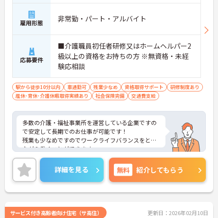
非常勤・パート・アルバイト
雇用形態
■介護職員初任者研修又はホームヘルパー2
級以上の資格をお持ちの方 ※無資格・未経
応募要件
験応相談
駅から徒歩10分以内
車通勤可
残業少なめ
資格取得サポート
研修制度あり
産休･育休･介護休暇取得実績あり
社会保険完備
交通費支給
多数の介護・福祉事業所を運営している企業ですの
で安定して長期でのお仕事が可能です！
残業も少なめですのでワークライフバランスをとり
ながら働くことができます。
ご興味ある方には、面接のポイントなど、さらに詳
細をお話致しますのでお気軽にご相談ください。
詳細を見る
無料
紹介してもらう
サービス付き高齢者向け住宅（サ高住）
更新日：2026年02月10日