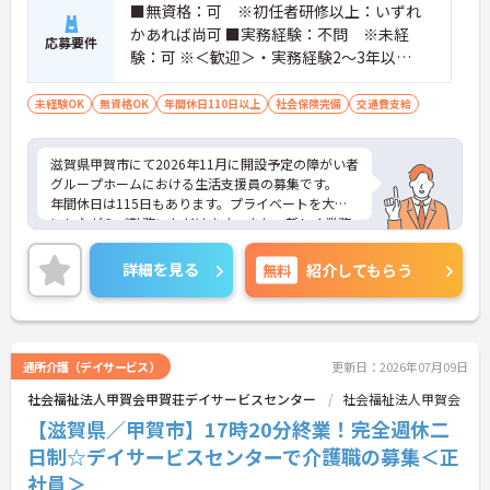
■無資格：可 ※初任者研修以上：いずれ
かあれば尚可 ■実務経験：不問 ※未経
応募要件
験：可 ※＜歓迎＞・実務経験2～3年以
上 ・障がい福祉に関する経験をお持ちの
方
未経験OK
無資格OK
年間休日110日以上
社会保険完備
交通費支給
滋賀県甲賀市にて2026年11月に開設予定の障がい者
グループホームにおける生活支援員の募集です。
年間休日は115日もあります。プライベートを大切
にしながらご勤務いただけます。また、新しく業務
をスタートさせたい方にもおすすめの求人です。
ご興味のある方には、面接対策ポイントなど、さら
詳細を見る
無料
紹介してもらう
に詳細をご案内しますのでお気軽にご相談くださ
い！
通所介護（デイサービス）
更新日：2026年07月09日
社会福祉法人甲賀会甲賀荘デイサービスセンター
社会福祉法人甲賀会
【滋賀県／甲賀市】17時20分終業！完全週休二
日制☆デイサービスセンターで介護職の募集＜正
社員＞