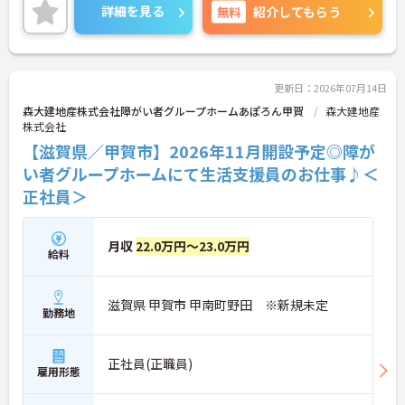
の求人です。
詳細を見る
無料
紹介してもらう
ご興味のある方には、面接対策ポイントなど、さら
に詳細をご案内しますのでお気軽にご相談くださ
い！
更新日：2026年07月14日
森大建地産株式会社障がい者グループホームあぽろん甲賀
森大建地産
株式会社
【滋賀県／甲賀市】2026年11月開設予定◎障が
い者グループホームにて生活支援員のお仕事♪＜
正社員＞
月収
22.0万円～23.0万円
給料
滋賀県 甲賀市 甲南町野田 ※新規未定
勤務地
正社員(正職員)
雇用形態