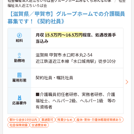
社会福祉法人近江ちいろば会グループホームみなくちみんなの家
社会
福祉法人近江ちいろば会
【滋賀県／甲賀市】グループホームでの介護職員
募集です！《契約社員》
月収
15.5万円～16.5万円
程度、処遇改善手
給料
当込み
滋賀県 甲賀市 水口町本丸2-54
勤務地
近江鉄道近江本線「水口城南駅」徒歩10分
契約社員・嘱託社員
雇用形態
■介護職員初任者研修、実務者研修、介護
福祉士、ヘルパー2級、ヘルパー1級 等の
応募要件
有資格者
駅から徒歩10分以内
車通勤可
残業少なめ
産休･育休･介護休暇取得実績あり
社会保険完備
交通費支給