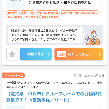
無資格未経験も相談可 ■普通自動車運転免
許（AT限定可）
車通勤可
残業少なめ
年間休日110日以上
産休･育休･介護休暇取得実績あり
社会保険完備
交通費支給
退職金制度あり
残業少なめ！年間休日110日以上◎マイカー通勤可
です！ご興味ある方には、面接対策ポイントなど、
さらに詳細をお話しいたしますのでお気軽にご相談
ください！
詳細を見る
無料
紹介してもらう
グループホーム
更新日：2024年12月17日
社会福祉法人近江ちいろば会グループホームみなくちみんなの家
社会
福祉法人近江ちいろば会
【滋賀県／甲賀市】グループホームでの介護職員
募集です！《夜勤専従／パート》