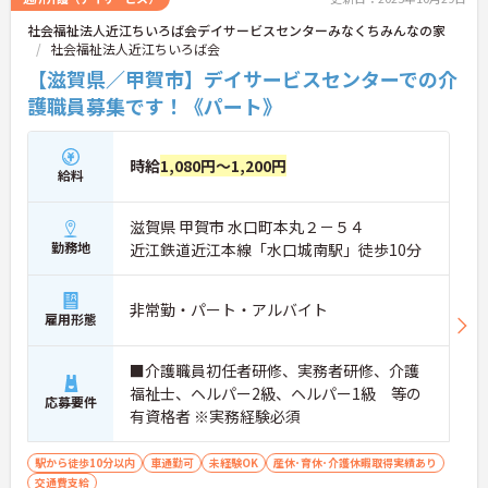
社会福祉法人近江ちいろば会デイサービスセンターみなくちみんなの家
社会福祉法人近江ちいろば会
【滋賀県／甲賀市】デイサービスセンターでの介
護職員募集です！《パート》
時給
1,080円～1,200円
給料
滋賀県 甲賀市 水口町本丸２－５４
勤務地
近江鉄道近江本線「水口城南駅」徒歩10分
非常勤・パート・アルバイト
雇用形態
■介護職員初任者研修、実務者研修、介護
福祉士、ヘルパー2級、ヘルパー1級 等の
応募要件
有資格者 ※実務経験必須
駅から徒歩10分以内
車通勤可
未経験OK
産休･育休･介護休暇取得実績あり
交通費支給