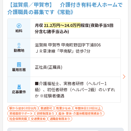
【滋賀県／甲賀市】 介護付き有料老人ホームで
介護職員の募集です《常勤》
月収
21.2万円～24.0万円
程度(夜勤手当5回
給料
分含む諸手当込み)
滋賀県 甲賀市 甲南町野田字下浦806
勤務地
ＪＲ草津線「甲南駅」徒歩7分
正社員(正職員)
雇用形態
■介護福祉士、実務者研修（ヘルパー1
級）、初任者研修（ヘルパー2級）のいずれ
応募要件
か ※経験者優遇
駅から徒歩10分以内
車通勤可
残業少なめ
年間休日110日以上
資格取得サポート
研修制度あり
産休･育休･介護休暇取得実績あり
社会保険完備
交通費支給
退職金制度あり