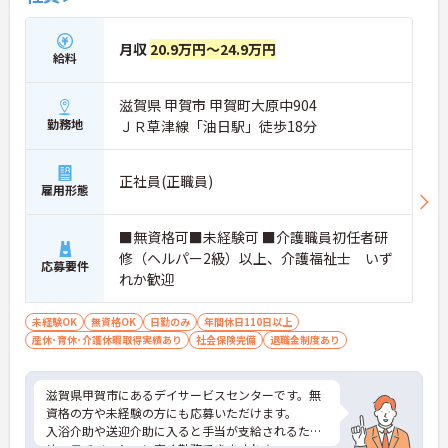
月収
20.9万円～24.9万円
給料
滋賀県 甲賀市 甲賀町大原中904
勤務地
ＪＲ草津線「油日駅」徒歩18分
正社員(正職員)
雇用形態
■無資格可■未経験可 ■介護職員初任者研
修（ヘルパー2級）以上、介護福祉士 いず
応募要件
れか歓迎
未経験OK
無資格OK
日勤のみ
年間休日110日以上
産休･育休･介護休暇取得実績あり
社会保険完備
退職金制度あり
滋賀県甲賀市にあるデイサービスセンターです。無
資格の方や未経験の方にも応募いただけます。
入浴介助や送迎介助に入ると手当が支給されるた