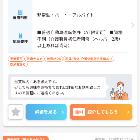
非常勤・パート・アルバイト
雇用形態
■普通自動車運転免許（AT限定可） ■資格
不問（介護職員初任者研修（ヘルパー2級）
応募要件
以上あれば尚可）
車通勤可
残業少なめ
無資格OK
産休･育休･介護休暇取得実績あり
交通費支給
滋賀県内にある求人です。
少しでも興味をお持ちであれば詳細なお話を致しま
すので気軽にご連絡ください。
詳細を見る
無料
紹介してもらう
通所介護（デイサービス）
更新日：2025年10月29日