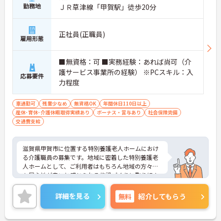
勤務地
ＪＲ草津線「甲賀駅」徒歩20分
正社員(正職員)
雇用形態
■無資格：可 ■実務経験：あれば尚可（介
護サービス事業所の経験） ※PCスキル：入
応募要件
力程度
車通勤可
残業少なめ
無資格OK
年間休日110日以上
産休･育休･介護休暇取得実績あり
ボーナス・賞与あり
社会保険完備
交通費支給
滋賀県甲賀市に位置する特別養護老人ホームにおけ
る介護職員の募集です。地域に密着した特別養護老
人ホームとして、ご利用者はもちろん地域の方々に
も居心地が良いと感じられる施設づくりに取り組ん
でいます。
無資格の方も歓迎です。ご利用者に寄り添って介護
詳細を見る
無料
紹介してもらう
サービスを提供していただける方を募集していま
す。また、育児休業・介護休業の取得実績もあり、
ライフステージが変化しても安心してお勤めいただ