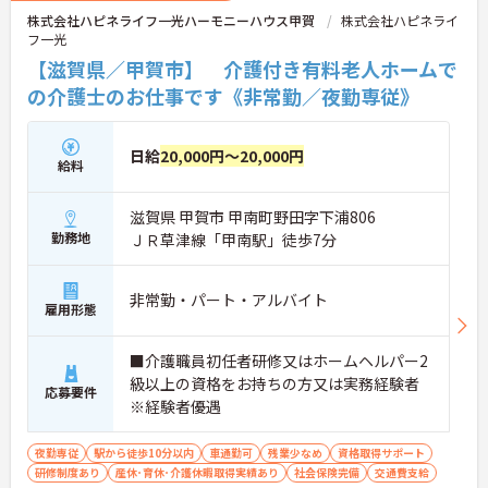
株式会社ハピネライフ一光ハーモニーハウス甲賀
株式会社ハピネライ
フ一光
【滋賀県／甲賀市】 介護付き有料老人ホームで
の介護士のお仕事です《非常勤／夜勤専従》
日給
20,000円～20,000円
給料
滋賀県 甲賀市 甲南町野田字下浦806
勤務地
ＪＲ草津線「甲南駅」徒歩7分
非常勤・パート・アルバイト
雇用形態
■介護職員初任者研修又はホームヘルパー2
級以上の資格をお持ちの方又は実務経験者
応募要件
※経験者優遇
夜勤専従
駅から徒歩10分以内
車通勤可
残業少なめ
資格取得サポート
研修制度あり
産休･育休･介護休暇取得実績あり
社会保険完備
交通費支給