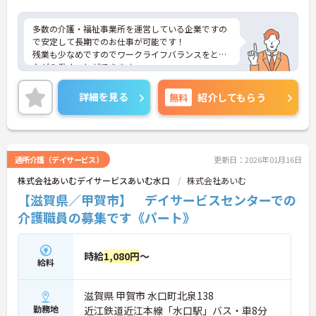
多数の介護・福祉事業所を運営している企業ですの
で安定して長期でのお仕事が可能です！
残業も少なめですのでワークライフバランスをとり
ながら働くことができます。
ご興味ある方には、面接のポイントなど、さらに詳
細をお話致しますのでお気軽にご相談ください。
詳細を見る
無料
紹介してもらう
通所介護（デイサービス）
更新日：2026年01月16日
株式会社あいむデイサービスあいむ水口
株式会社あいむ
【滋賀県／甲賀市】 デイサービスセンターでの
介護職員の募集です《パート》
時給
1,080円
～
給料
滋賀県 甲賀市 水口町北泉138
勤務地
近江鉄道近江本線「水口駅」バス・車8分