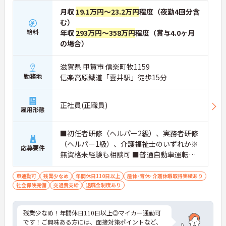
月収
19.1万円～23.2万円
程度（夜勤4回分含
む）
給料
年収
293万円～358万円
程度（賞与4.0ヶ月
の場合）
滋賀県 甲賀市 信楽町牧1159
勤務地
信楽高原鐵道「雲井駅」徒歩15分
正社員(正職員)
雇用形態
■初任者研修（ヘルパー2級）、実務者研修
（ヘルパー1級）、介護福祉士のいずれか※
応募要件
無資格未経験も相談可 ■普通自動車運転免
許（AT限定可）
車通勤可
残業少なめ
年間休日110日以上
産休･育休･介護休暇取得実績あり
社会保険完備
交通費支給
退職金制度あり
残業少なめ！年間休日110日以上◎マイカー通勤可
です！ご興味ある方には、面接対策ポイントなど、