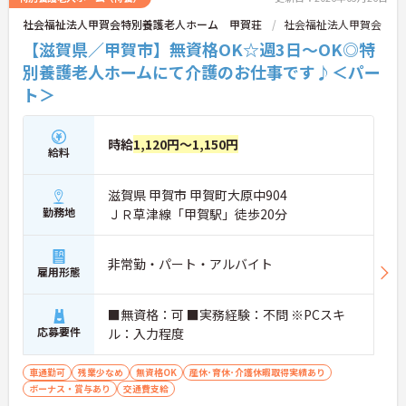
社会福祉法人甲賀会特別養護老人ホーム 甲賀荘
社会福祉法人甲賀会
【滋賀県／甲賀市】無資格OK☆週3日～OK◎特
別養護老人ホームにて介護のお仕事です♪＜パー
ト＞
時給
1,120円～1,150円
給料
滋賀県 甲賀市 甲賀町大原中904
勤務地
ＪＲ草津線「甲賀駅」徒歩20分
非常勤・パート・アルバイト
雇用形態
■無資格：可 ■実務経験：不問 ※PCスキ
応募要件
ル：入力程度
車通勤可
残業少なめ
無資格OK
産休･育休･介護休暇取得実績あり
ボーナス・賞与あり
交通費支給