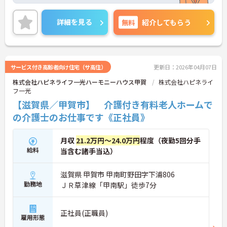
め、モチベーション高く勤務できますね☆
ご興味のある方には、面接対策ポイントなど、さら
に詳細をご案内しますのでお気軽にご相談くださ
詳細を見る
無料
紹介してもらう
い！
サービス付き高齢者向け住宅（サ高住）
更新日：2026年04月07日
株式会社ハピネライフ一光ハーモニーハウス甲賀
株式会社ハピネライ
フ一光
【滋賀県／甲賀市】 介護付き有料老人ホームで
の介護士のお仕事です《正社員》
月収
21.2万円～24.0万円
程度（夜勤5回分手
給料
当含む諸手当込）
滋賀県 甲賀市 甲南町野田字下浦806
勤務地
ＪＲ草津線「甲南駅」徒歩7分
正社員(正職員)
雇用形態