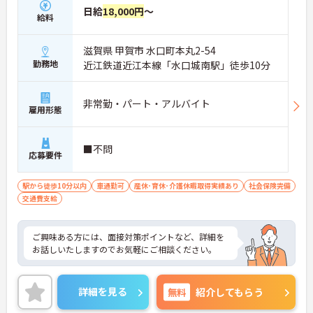
日給
18,000円
～
給料
滋賀県 甲賀市 水口町本丸2-54
勤務地
近江鉄道近江本線「水口城南駅」徒歩10分
非常勤・パート・アルバイト
雇用形態
■不問
応募要件
駅から徒歩10分以内
車通勤可
産休･育休･介護休暇取得実績あり
社会保険完備
交通費支給
ご興味ある方には、面接対策ポイントなど、詳細を
お話しいたしますのでお気軽にご相談ください。
詳細を見る
無料
紹介してもらう