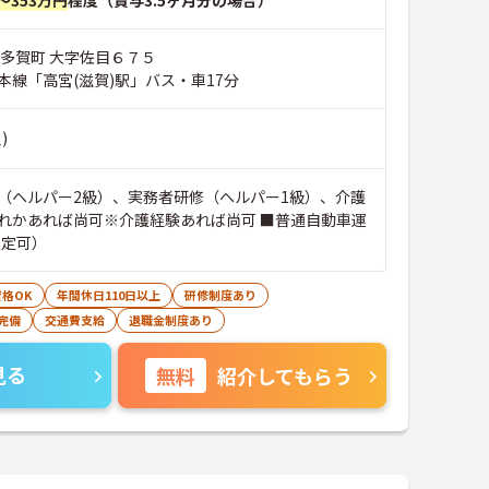
～353万円
程度（賞与3.5ヶ月分の場合）
郡多賀町 大字佐目６７５
本線「高宮(滋賀)駅」バス・車17分
)
（ヘルパー2級）、実務者研修（ヘルパー1級）、介護
れかあれば尚可※介護経験あれば尚可 ■普通自動車運
限定可）
格OK
年間休日110日以上
研修制度あり
完備
交通費支給
退職金制度あり
見る
無料
紹介してもらう