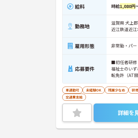
給料
時給
1,080円
滋賀県 犬上
勤務地
近江鉄道近江
雇用形態
非常勤・パー
■初任者研修
応募要件
福祉士のいず
転免許（AT
車通勤可
未経験OK
残業少なめ
研
交通費支給
詳細を