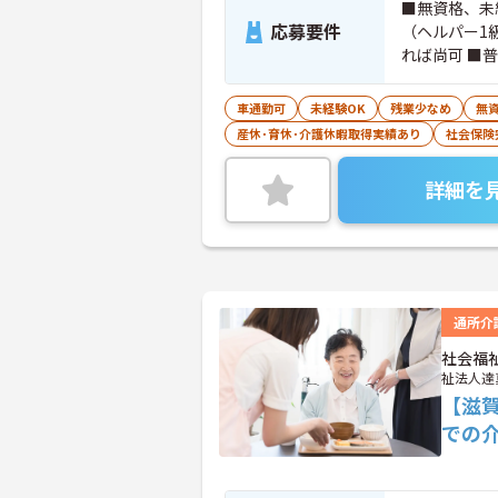
■無資格、未
応募要件
（ヘルパー1
れば尚可 ■
車通勤可
未経験OK
残業少なめ
無資
産休･育休･介護休暇取得実績あり
社会保険
詳細を
通所介
社会福
祉法人達
【滋
での