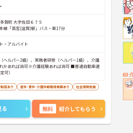
～
郡多賀町 大字佐目６７５
本線「高宮(滋賀)駅」バス・車17分
ト・アルバイト
（ヘルパー2級）、実務者研修（ヘルパー1級）、介護
れかあれば尚可※介護経験あれば尚可 ■普通自動車運
限定可）
修制度あり
産休･育休･介護休暇取得実績あり
社会保険完備
見る
無料
紹介してもらう