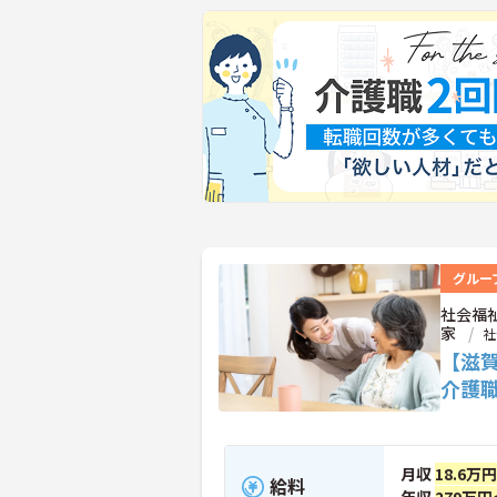
グルー
社会福
家
社
【滋
介護
月収
18.6万
給料