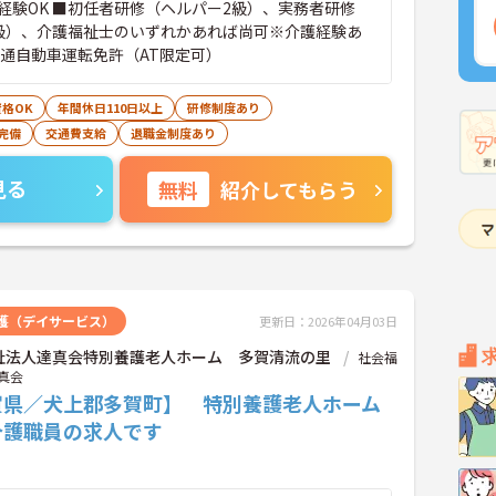
経験OK ■初任者研修（ヘルパー2級）、実務者研修
級）、介護福祉士のいずれかあれば尚可※介護経験あ
普通自動車運転免許（AT限定可）
格OK
年間休日110日以上
研修制度あり
完備
交通費支給
退職金制度あり
見る
無料
紹介してもらう
護（デイサービス）
更新日：2026年04月03日
祉法人達真会特別養護老人ホーム 多賀清流の里
社会福
真会
賀県／犬上郡多賀町】 特別養護老人ホーム
介護職員の求人です