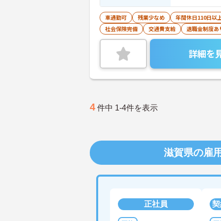
車通勤可
残業少なめ
年間休日110日以
社会保険完備
交通費支給
退職金制度あ
詳細を
4
件中 1-4件を表示
滋賀県の雇
正社員
契