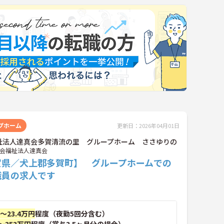
プホーム
更新日：2026年04月01日
祉法人達真会多賀清流の里 グループホーム ささゆりの
会福祉法人達真会
賀県／犬上郡多賀町】 グループホームでの
職員の求人です
円～23.4万円
程度（夜勤5回分含む）