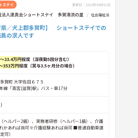
トステイ
更新日：2026年04月01日
祉法人達真会ショートステイ 多賀清流の里
社会福祉法
賀県／犬上郡多賀町】 ショートステイでの
職員の求人です
円～23.4万円
程度（深夜勤5回分含む）
～353万円
程度（賞与3.5ヶ月分の場合）
郡多賀町 大字佐目６７５
本線「高宮(滋賀)駅」バス・車17分
)
（ヘルパー2級）、実務者研修（ヘルパー1級）、介護
れかあれば尚可※介護経験あれば尚可 ■普通自動車運
限定可）