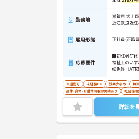
年収
279万円
滋賀県 犬上
勤務地
近江鉄道近江
雇用形態
正社員(正職員
■初任者研修
応募要件
福祉士のいず
転免許（AT
車通勤可
未経験OK
残業少なめ
無資
産休･育休･介護休暇取得実績あり
社会保険
詳細を