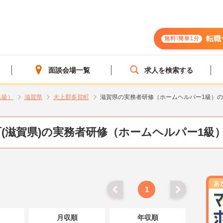
転職
無料!簡単1分
面談会場一覧
求人を検索する
1級）
滋賀県
犬上郡多賀町
滋賀県の実務者研修（ホームヘルパー1級）
(滋賀県)の実務者研修（ホームヘルパー1級
1
月収順
年収順