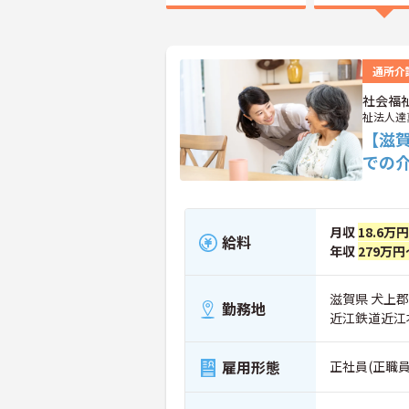
通所介
社会福
祉法人達
【滋
での
月収
18.6万
給料
年収
279万円
滋賀県 犬上
勤務地
近江鉄道近江
雇用形態
正社員(正職員