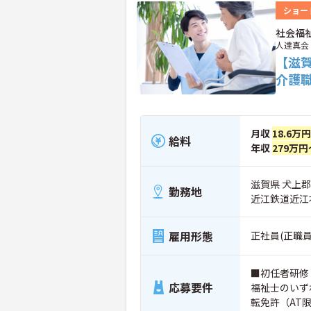
ショー
社会福
人達真会
【滋
介護
月収
18.6万
給料
年収
279万円
滋賀県 犬上
勤務地
近江鉄道近江
雇用形態
正社員(正職員
■初任者研修
応募要件
福祉士のいず
転免許（AT