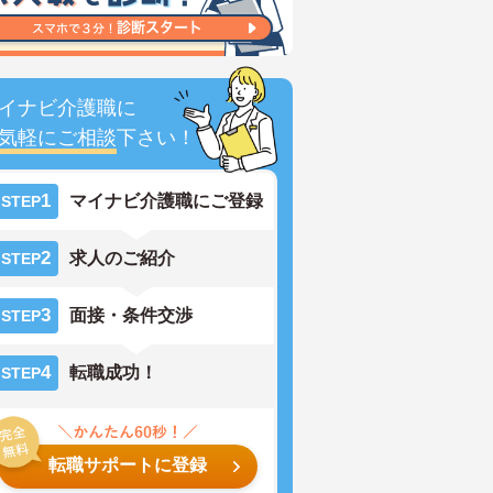
イナビ介護職に
気軽にご相談
下さい！
1
マイナビ介護職にご登録
STEP
2
求人のご紹介
STEP
3
面接・条件交渉
STEP
4
転職成功！
STEP
転職サポートに登録