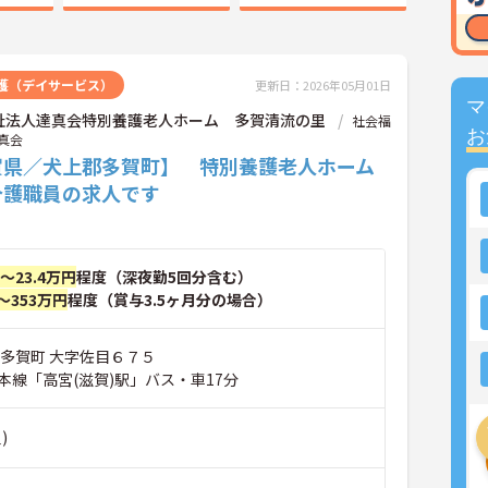
護（デイサービス）
更新日：2026年05月01日
マ
祉法人達真会特別養護老人ホーム 多賀清流の里
社会福
お
真会
賀県／犬上郡多賀町】 特別養護老人ホーム
介護職員の求人です
円～23.4万円
程度（深夜勤5回分含む）
～353万円
程度（賞与3.5ヶ月分の場合）
郡多賀町 大字佐目６７５
本線「高宮(滋賀)駅」バス・車17分
)