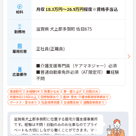
月収
18.3万円～26.9万円
程度※資格手当込
給料
滋賀県 犬上郡多賀町 佐目675
勤務地
正社員(正職員)
雇用形態
■介護支援専門員（ケアマネジャー）必須
■普通自動車免許必須（AT限定可） ■経験
応募要件
不問
車通勤可
未経験OK
残業少なめ
寮・借り上げ
日勤のみ
年間休日110日以上
研修制度あり
産休･育休･介護休暇取得実績あり
ボーナス・賞与あり
社会保険完備
交通費支給
退職金制度あり
滋賀県犬上郡多賀町に位置する居宅介護支援事業所
です。経験は不問！日勤のみのお仕事なのでプライ
ベートも大切にしながら働くことができます。マイ
カー通勤も可能で通勤に便利です！ご興味をお持ち