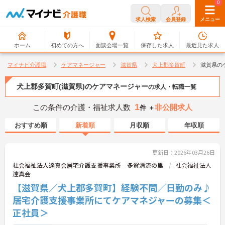
0
0
求人検索
会員登録
メニュー
ホーム
初めての方へ
面談会場一覧
保存した求人
最近見た求人
マイナビ介護職
ケアマネージャー
滋賀県
犬上郡多賀町
滋賀県の
犬上郡多賀町(滋賀県)のケアマネージャー
の求人・転職一覧
1
この条件の介護・福祉求人数
非公開求人
件 ＋
おすすめ順
新着順
月収順
年収順
更新日：2026年03月26日
社会福祉法人達真会居宅介護支援事業所 多賀清流の里
社会福祉法人
達真会
【滋賀県／犬上郡多賀町】経験不問／日勤のみ♪
居宅介護支援事業所にてケアマネジャーの募集＜
正社員＞