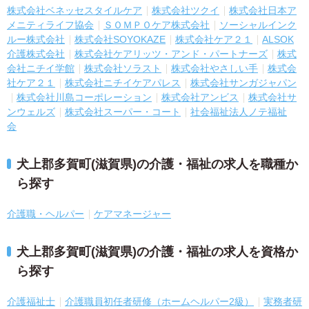
株式会社ベネッセスタイルケア
株式会社ツクイ
株式会社日本ア
メニティライフ協会
ＳＯＭＰＯケア株式会社
ソーシャルインク
ルー株式会社
株式会社SOYOKAZE
株式会社ケア２１
ALSOK
介護株式会社
株式会社ケアリッツ・アンド・パートナーズ
株式
会社ニチイ学館
株式会社ソラスト
株式会社やさしい手
株式会
社ケア２１
株式会社ニチイケアパレス
株式会社サンガジャパン
株式会社川島コーポレーション
株式会社アンビス
株式会社サ
ンウェルズ
株式会社スーパー・コート
社会福祉法人ノテ福祉
会
犬上郡多賀町(滋賀県)の介護・福祉の求人を職種か
ら探す
介護職・ヘルパー
ケアマネージャー
犬上郡多賀町(滋賀県)の介護・福祉の求人を資格か
ら探す
介護福祉士
介護職員初任者研修（ホームヘルパー2級）
実務者研