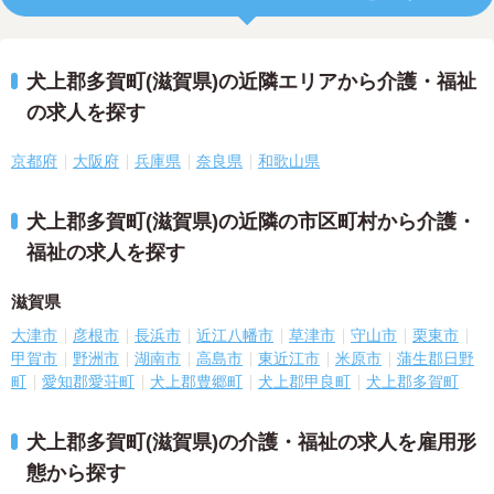
犬上郡多賀町(滋賀県)の近隣エリアから介護・福祉
の求人を探す
京都府
大阪府
兵庫県
奈良県
和歌山県
犬上郡多賀町(滋賀県)の近隣の市区町村から介護・
福祉の求人を探す
滋賀県
大津市
彦根市
長浜市
近江八幡市
草津市
守山市
栗東市
甲賀市
野洲市
湖南市
高島市
東近江市
米原市
蒲生郡日野
町
愛知郡愛荘町
犬上郡豊郷町
犬上郡甲良町
犬上郡多賀町
犬上郡多賀町(滋賀県)の介護・福祉の求人を雇用形
態から探す