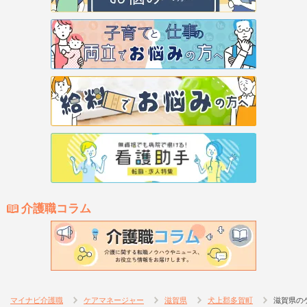
介護職コラム
マイナビ介護職
ケアマネージャー
滋賀県
犬上郡多賀町
滋賀県の