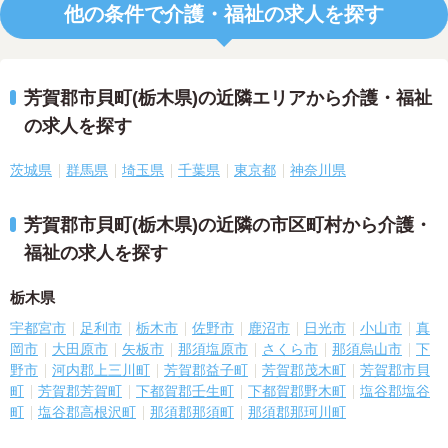
他の条件で介護・福祉の求人を探す
芳賀郡市貝町(栃木県)の近隣エリアから介護・福祉
の求人を探す
茨城県
群馬県
埼玉県
千葉県
東京都
神奈川県
芳賀郡市貝町(栃木県)の近隣の市区町村から介護・
福祉の求人を探す
栃木県
宇都宮市
足利市
栃木市
佐野市
鹿沼市
日光市
小山市
真
岡市
大田原市
矢板市
那須塩原市
さくら市
那須烏山市
下
野市
河内郡上三川町
芳賀郡益子町
芳賀郡茂木町
芳賀郡市貝
町
芳賀郡芳賀町
下都賀郡壬生町
下都賀郡野木町
塩谷郡塩谷
町
塩谷郡高根沢町
那須郡那須町
那須郡那珂川町