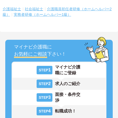
介護福祉士
社会福祉士
介護職員初任者研修（ホームヘルパー2
級）
実務者研修（ホームヘルパー1級）
マイナビ介護職に
お気軽にご相談
下さい！
マイナビ介護
1
STEP
職にご登録
2
求人のご紹介
STEP
面接・条件交
3
STEP
渉
4
転職成功！
STEP