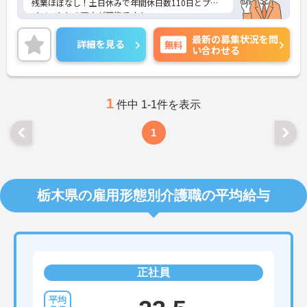
残業ほぼなし！土日休みで年間休日数110日とプラ
イベートとの両立が可能です！
また短時間正社員としての就業も可能です！
最新の募集状況を問
ご興味ある方には、面接のポイントなど、さらに詳
詳細を見る
無料
い合わせる
細をお話致しますのでお気軽にご相談ください。
1
件中 1-1件を表示
1
栃木県の雇用形態別介護職の平均給与
正社員