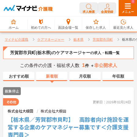
0
0
求人検索
会員登録
メニュー
ホーム
初めての方へ
面談会場一覧
保存した求人
最近見た求人
マイナビ介護職
ケアマネージャー
栃木県
芳賀郡市貝町
栃木県の
芳賀郡市貝町(栃木県)のケアマネージャー
の求人・転職一覧
1
この条件の介護・福祉求人数
非公開求人
件 ＋
おすすめ順
新着順
月収順
年収順
募集停止
その他
更新日：2026年02月24日
株式会社大根田
株式会社大根田
【栃木県／芳賀郡市貝町】 高齢者向け施設を運
営する企業のケアマネジャー募集です＜介護支援
専門員＞