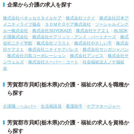
企業から介護の求人を探す
株式会社ベネッセスタイルケア
株式会社ツクイ
株式会社日本ア
メニティライフ協会
ＳＯＭＰＯケア株式会社
ソーシャルインク
ルー株式会社
株式会社SOYOKAZE
株式会社ケア２１
ALSOK
介護株式会社
株式会社ケアリッツ・アンド・パートナーズ
株式
会社ニチイ学館
株式会社ソラスト
株式会社やさしい手
株式会
社ケア２１
株式会社ニチイケアパレス
株式会社サンガジャパン
株式会社川島コーポレーション
株式会社アンビス
株式会社サ
ンウェルズ
株式会社スーパー・コート
社会福祉法人ノテ福祉
会
芳賀郡市貝町(栃木県)の介護・福祉の求人を職種か
ら探す
介護職・ヘルパー
生活相談員
看護助手
ケアマネージャー
芳賀郡市貝町(栃木県)の介護・福祉の求人を資格か
ら探す