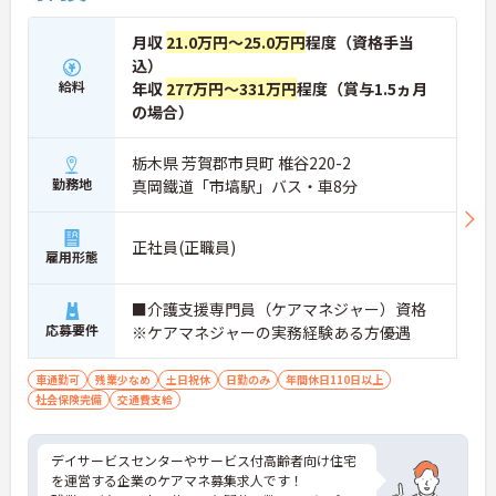
月収
21.0万円～25.0万円
程度（資格手当
込）
給料
年収
277万円～331万円
程度（賞与1.5ヵ月
の場合）
栃木県 芳賀郡市貝町 椎谷220-2
勤務地
真岡鐵道「市塙駅」バス・車8分
正社員(正職員)
雇用形態
■介護支援専門員（ケアマネジャー）資格
応募要件
※ケアマネジャーの実務経験ある方優遇
車通勤可
残業少なめ
土日祝休
日勤のみ
年間休日110日以上
社会保険完備
交通費支給
デイサービスセンターやサービス付高齢者向け住宅
を運営する企業のケアマネ募集求人です！