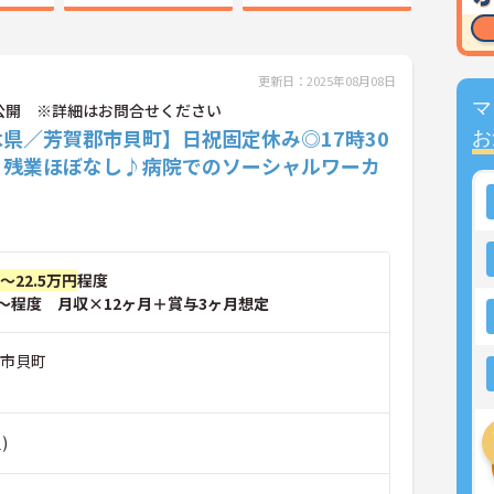
更新日：2025年08月08日
マ
公開 ※詳細はお問合せください
県／芳賀郡市貝町】日祝固定休み◎17時30
お
×残業ほぼなし♪病院でのソーシャルワーカ
円～22.5万円
程度
～程度 月収×12ヶ月＋賞与3ヶ月想定
郡市貝町
)