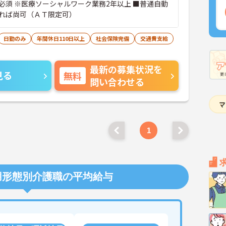
必須 ※医療ソーシャルワーク業務2年以上 ■普通自動
れば尚可（ＡＴ限定可）
日勤のみ
年間休日110日以上
社会保険完備
交通費支給
最新の募集状況を
見る
無料
問い合わせる
1
用形態別介護職の平均給与