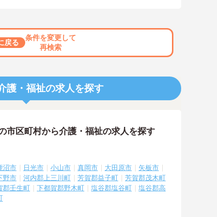
条件を変更して
に戻る
再検索
介護・福祉の求人を探す
隣の市区町村から介護・福祉の求人を探す
鹿沼市
日光市
小山市
真岡市
大田原市
矢板市
下野市
河内郡上三川町
芳賀郡益子町
芳賀郡茂木町
賀郡壬生町
下都賀郡野木町
塩谷郡塩谷町
塩谷郡高
町