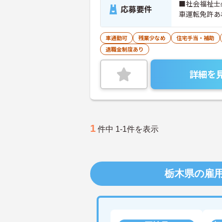
■社会福祉士
応募要件
車運転免許あ
車通勤可
残業少なめ
住宅手当・補助
退職金制度あり
詳細を
1
件中 1-1件を表示
栃木県の雇