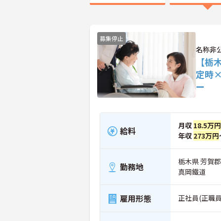
募集停止
名称非
【栃木
定時
ー
月収
18.5万
給料
年収
273万円
栃木県 芳賀
勤務地
真岡鐵道
雇用形態
正社員(正職員