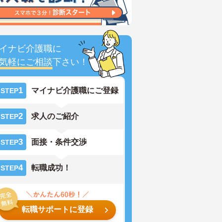
イナビ介護職に
気軽にご相談
下さい！
1
マイナビ介護職にご登録
STEP
2
求人のご紹介
STEP
3
面接・条件交渉
STEP
4
転職成功！
STEP
転職サポートに登録