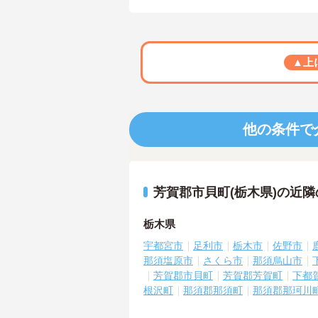
▲上
他の条件で
芳賀郡市貝町(栃木県)の近
栃木県
宇都宮市
足利市
栃木市
佐野市
那須塩原市
さくら市
那須烏山市
芳賀郡市貝町
芳賀郡芳賀町
下都
根沢町
那須郡那須町
那須郡那珂川