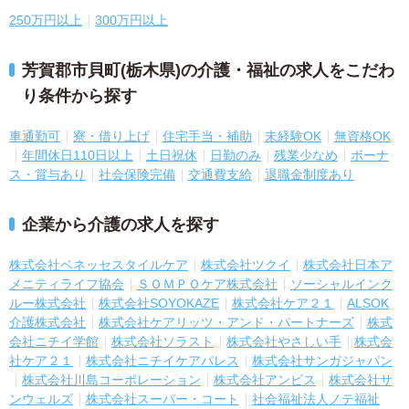
250万円以上
300万円以上
芳賀郡市貝町(栃木県)の介護・福祉の求人をこだわ
り条件から探す
車通勤可
寮・借り上げ
住宅手当・補助
未経験OK
無資格OK
年間休日110日以上
土日祝休
日勤のみ
残業少なめ
ボーナ
ス・賞与あり
社会保険完備
交通費支給
退職金制度あり
企業から介護の求人を探す
株式会社ベネッセスタイルケア
株式会社ツクイ
株式会社日本ア
メニティライフ協会
ＳＯＭＰＯケア株式会社
ソーシャルインク
ルー株式会社
株式会社SOYOKAZE
株式会社ケア２１
ALSOK
介護株式会社
株式会社ケアリッツ・アンド・パートナーズ
株式
会社ニチイ学館
株式会社ソラスト
株式会社やさしい手
株式会
社ケア２１
株式会社ニチイケアパレス
株式会社サンガジャパン
株式会社川島コーポレーション
株式会社アンビス
株式会社サ
ンウェルズ
株式会社スーパー・コート
社会福祉法人ノテ福祉