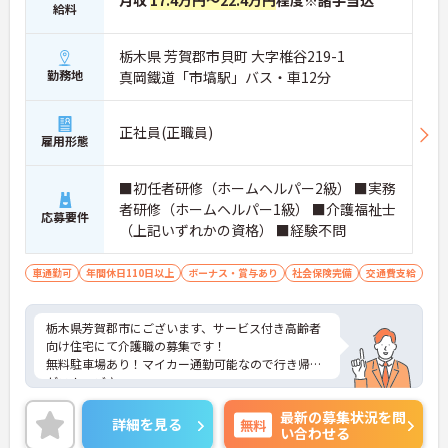
月収
17.4万円～22.4万円
程度※諸手当込
給料
栃木県 芳賀郡市貝町 大字椎谷219-1
勤務地
真岡鐵道「市塙駅」バス・車12分
正社員(正職員)
雇用形態
■初任者研修（ホームヘルパー2級） ■実務
者研修（ホームヘルパー1級） ■介護福祉士
応募要件
（上記いずれかの資格） ■経験不問
車通勤可
年間休日110日以上
ボーナス・賞与あり
社会保険完備
交通費支給
栃木県芳賀郡市にございます、サービス付き高齢者
向け住宅にて介護職の募集です！
無料駐車場あり！マイカー通勤可能なので行き帰り
がスムーズ♪
年間休日も110日としっかりお休みも取得出来るの
最新の募集状況を問
で、ワークライフバランスを大切にしたい方にオス
詳細を見る
無料
い合わせる
スメです◎