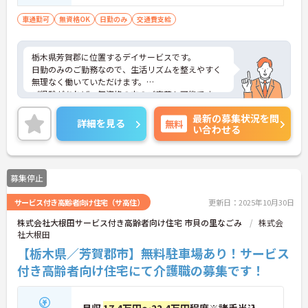
車通勤可
無資格OK
日勤のみ
交通費支給
栃木県芳賀郡に位置するデイサービスです。
日勤のみのご勤務なので、生活リズムを整えやすく
無理なく働いていただけます。
ご経験があれば、無資格の方のご応募も可能です。
ご興味のある方には、面接対策ポイントなど、さら
最新の募集状況を問
に詳細をお話しいたしますのでお気軽にご相談くだ
詳細を見る
無料
い合わせる
さい！
募集停止
サービス付き高齢者向け住宅（サ高住）
更新日：2025年10月30日
株式会社大根田サービス付き高齢者向け住宅 市貝の里なごみ
株式会
社大根田
【栃木県／芳賀郡市】無料駐車場あり！サービス
付き高齢者向け住宅にて介護職の募集です！