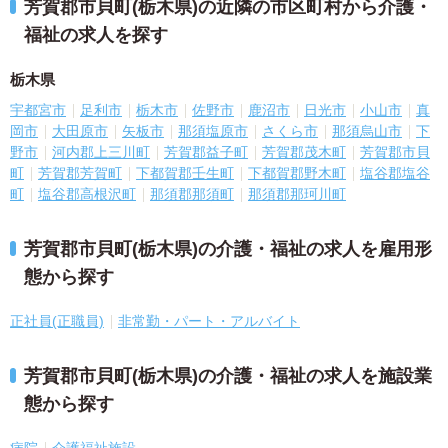
芳賀郡市貝町(栃木県)の近隣の市区町村から介護・
福祉の求人を探す
栃木県
宇都宮市
足利市
栃木市
佐野市
鹿沼市
日光市
小山市
真
岡市
大田原市
矢板市
那須塩原市
さくら市
那須烏山市
下
野市
河内郡上三川町
芳賀郡益子町
芳賀郡茂木町
芳賀郡市貝
町
芳賀郡芳賀町
下都賀郡壬生町
下都賀郡野木町
塩谷郡塩谷
町
塩谷郡高根沢町
那須郡那須町
那須郡那珂川町
芳賀郡市貝町(栃木県)の介護・福祉の求人を雇用形
態から探す
正社員(正職員)
非常勤・パート・アルバイト
芳賀郡市貝町(栃木県)の介護・福祉の求人を施設業
態から探す