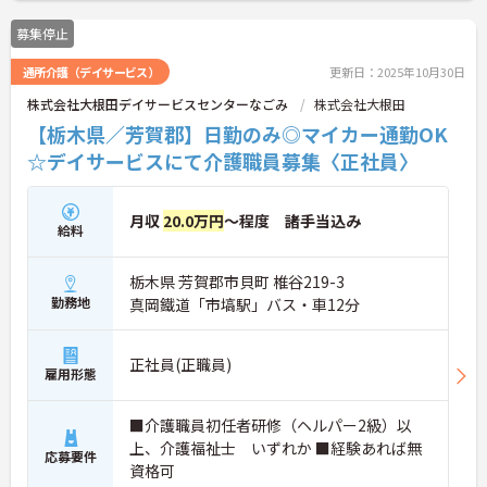
募集停止
通所介護（デイサービス）
更新日：2025年10月30日
株式会社大根田デイサービスセンターなごみ
株式会社大根田
【栃木県／芳賀郡】日勤のみ◎マイカー通勤OK
☆デイサービスにて介護職員募集〈正社員〉
月収
20.0万円
～程度 諸手当込み
給料
栃木県 芳賀郡市貝町 椎谷219-3
勤務地
真岡鐵道「市塙駅」バス・車12分
正社員(正職員)
雇用形態
■介護職員初任者研修（ヘルパー2級）以
上、介護福祉士 いずれか ■経験あれば無
応募要件
資格可