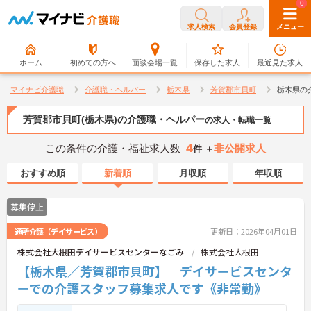
0
0
求人検索
会員登録
メニュー
ホーム
初めての方へ
面談会場一覧
保存した求人
最近見た求人
マイナビ介護職
介護職・ヘルパー
栃木県
芳賀郡市貝町
栃木県の
芳賀郡市貝町(栃木県)の介護職・ヘルパー
の求人・転職一覧
4
この条件の介護・福祉求人数
非公開求人
件 ＋
おすすめ順
新着順
月収順
年収順
募集停止
通所介護（デイサービス）
更新日：2026年04月01日
株式会社大根田デイサービスセンターなごみ
株式会社大根田
【栃木県／芳賀郡市貝町】 デイサービスセンタ
ーでの介護スタッフ募集求人です《非常勤》