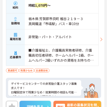
時給
1,070円
～
給料
栃木県 芳賀郡市貝町 椎谷２１９－３
勤務地
真岡鐵道「市塙駅」バス・車10分
非常勤・パート・アルバイト
雇用形態
■介護福祉士、介護職員実務者研修、介護
職員初任者研修、ホームヘルパー1級、ホー
応募要件
ムヘルパー2級いずれかの資格をお持ちの
方 ※無資格応相談 ※経験者優遇 ■普通
自動車運転免許（AT限定可）
車通勤可
残業少なめ
交通費支給
デイサービスセンターでの非常勤介護スタッフ募集
求人です！
日曜固定休で残業少なめ！就業時間の相談も可能で
プライベートとの両立が可能です！
ご興味ある方には、面接のポイントなど、さらに詳
最新の募集状況を問
細をお話致しますのでお気軽にご相談ください。
詳細を見る
無料