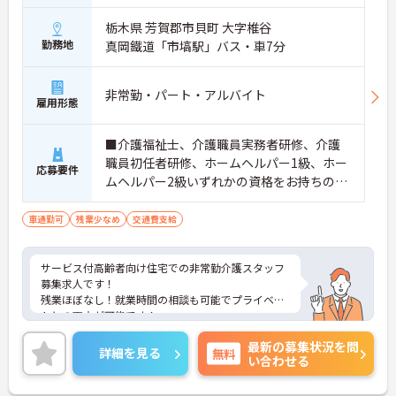
栃木県 芳賀郡市貝町 大字椎谷
勤務地
真岡鐵道「市塙駅」バス・車7分
非常勤・パート・アルバイト
雇用形態
■介護福祉士、介護職員実務者研修、介護
職員初任者研修、ホームヘルパー1級、ホー
応募要件
ムヘルパー2級いずれかの資格をお持ちの
方 ※経験者優遇 ■普通自動車運転免許（A
T限定可）
車通勤可
残業少なめ
交通費支給
サービス付高齢者向け住宅での非常勤介護スタッフ
募集求人です！
残業ほぼなし！就業時間の相談も可能でプライベー
トとの両立が可能です！
ご興味ある方には、面接のポイントなど、さらに詳
最新の募集状況を問
細をお話致しますのでお気軽にご相談ください。
詳細を見る
無料
い合わせる