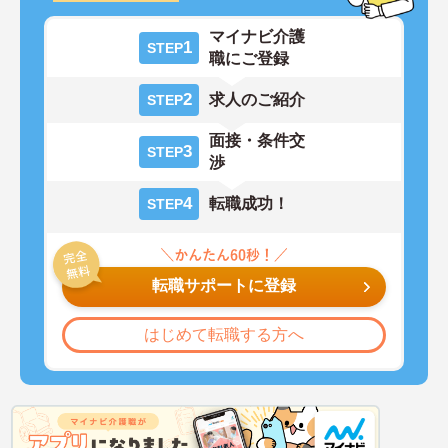
マイナビ介護
1
STEP
職にご登録
2
求人のご紹介
STEP
面接・条件交
3
STEP
渉
4
転職成功！
STEP
転職サポートに登録
はじめて転職する方へ