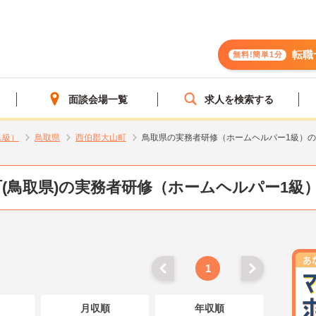
転職
無料!簡単1分
面談会場一覧
求人を検索する
1級）
鳥取県
西伯郡大山町
鳥取県の実務者研修（ホームヘルパー1級）
(鳥取県)の実務者研修（ホームヘルパー1級
1
月収順
年収順