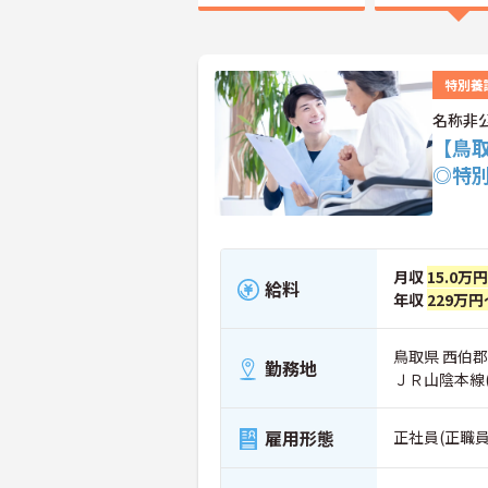
特別養
名称非
【鳥
◎特
月収
15.0万
給料
年収
229万円
鳥取県 西伯
勤務地
ＪＲ山陰本線
雇用形態
正社員(正職員