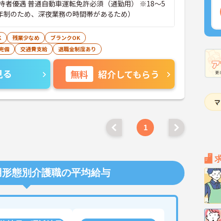
持者優遇 普通自動車運転免許必須（通勤用） ※18～5
定年制のため、深夜業務の時間帯があるため）
K
残業少なめ
ブランクOK
完備
交通費支給
退職金制度あり
見る
無料
紹介してもらう
1
用形態別介護職の平均給与