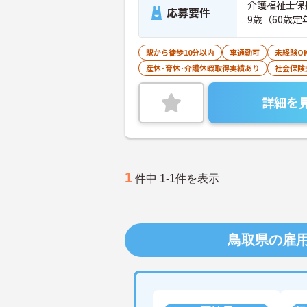
介護福祉士保
応募要件
9歳（60歳
駅から徒歩10分以内
車通勤可
未経験O
産休･育休･介護休暇取得実績あり
社会保険
詳細を
1
件中 1-1件を表示
鳥取県の雇