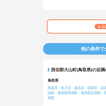
▲上
他の条件で
西伯郡大山町(鳥取県)の近
鳥取県
鳥取市
米子市
倉吉市
境港市
岩
浜町
東伯郡琴浦町
東伯郡北栄町
南町