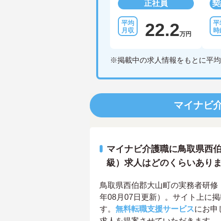
正社員
契
22.2
万円
※掲載中の求人情報をもとに平均
マイナビ
マイナビ介護職に鳥取県西伯
級）求人はどのくらいあり
鳥取県西伯郡大山町の実務者研修（
年08月07日更新）。サイト上に
す。
無料転職支援サービス
にお申
求人を提案させていただきます。