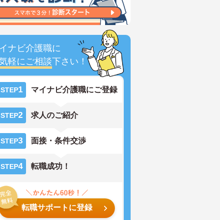
イナビ介護職に
気軽にご相談
下さい！
1
マイナビ介護職にご登録
STEP
2
求人のご紹介
STEP
3
面接・条件交渉
STEP
4
転職成功！
STEP
転職サポートに登録