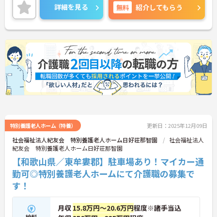
ら働ける環境です。ご興味のある方には、面接対策
詳細を見る
無料
紹介してもらう
ポイントなど、さらに詳細をお話しいたしますので
お気軽にご相談ください！
特別養護老人ホーム（特養）
更新日：2025年12月09日
社会福祉法人紀友会 特別養護老人ホーム日好荘那智園
社会福祉法人
紀友会 特別養護老人ホーム日好荘那智園
【和歌山県／東牟婁郡】駐車場あり！マイカー通
勤可◎特別養護老人ホームにて介護職の募集で
す！
月収
15.8万円～20.6万円
程度※諸手当込
給料