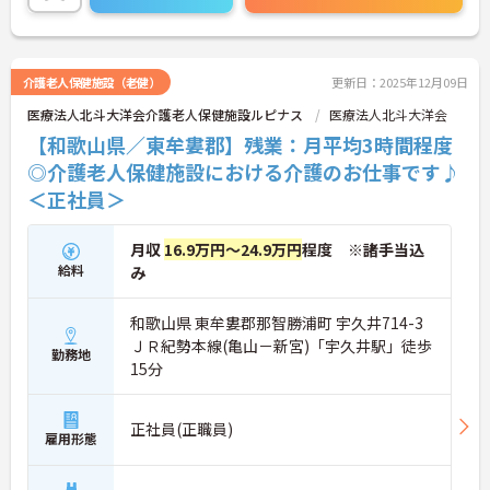
ご興味のある方は、マイナビ介護職までお問い合わ
せください。
介護老人保健施設（老健）
更新日：2025年12月09日
医療法人北斗大洋会介護老人保健施設ルピナス
医療法人北斗大洋会
【和歌山県／東牟婁郡】残業：月平均3時間程度
◎介護老人保健施設における介護のお仕事です♪
＜正社員＞
月収
16.9万円～24.9万円
程度 ※諸手当込
給料
み
和歌山県 東牟婁郡那智勝浦町 宇久井714-3
ＪＲ紀勢本線(亀山－新宮)「宇久井駅」徒歩
勤務地
15分
正社員(正職員)
雇用形態