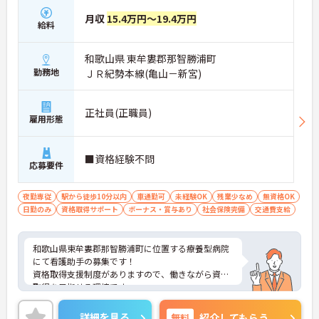
月収
15.4万円～19.4万円
給料
和歌山県 東牟婁郡那智勝浦町
勤務地
ＪＲ紀勢本線(亀山－新宮)
正社員(正職員)
雇用形態
■資格経験不問
応募要件
夜勤専従
駅から徒歩10分以内
車通勤可
未経験OK
残業少なめ
無資格OK
日勤のみ
資格取得サポート
ボーナス・賞与あり
社会保険完備
交通費支給
和歌山県東牟婁郡那智勝浦町に位置する療養型病院
にて看護助手の募集です！
資格取得支援制度がありますので、働きながら資格
取得を目指せる環境です。
各種手当が充実しており、昇給・賞与の支給実績が
あるのも嬉しいポイントです。
詳細を見る
無料
紹介してもらう