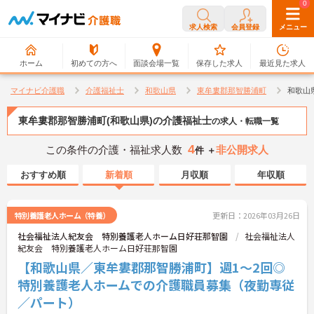
0
0
求人検索
会員登録
メニュー
ホーム
初めての方へ
面談会場一覧
保存した求人
最近見た求人
マイナビ介護職
介護福祉士
和歌山県
東牟婁郡那智勝浦町
和歌山
東牟婁郡那智勝浦町(和歌山県)の介護福祉士
の求人・転職一覧
4
この条件の介護・福祉求人数
非公開求人
件 ＋
おすすめ順
新着順
月収順
年収順
特別養護老人ホーム（特養）
更新日：2026年03月26日
社会福祉法人紀友会 特別養護老人ホーム日好荘那智園
社会福祉法人
紀友会 特別養護老人ホーム日好荘那智園
【和歌山県／東牟婁郡那智勝浦町】週1～2回◎
特別養護老人ホームでの介護職員募集（夜勤専従
／パート）