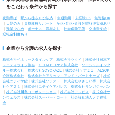
をこだわり条件から探す
夜勤専従
駅から徒歩10分以内
車通勤可
未経験OK
無資格OK
日勤のみ
資格取得サポート
産休･育休･介護休暇取得実績あり
残業少なめ
ボーナス・賞与あり
社会保険完備
交通費支給
退職金制度あり
企業から介護の求人を探す
株式会社ベネッセスタイルケア
株式会社ツクイ
株式会社日本ア
メニティライフ協会
ＳＯＭＰＯケア株式会社
ソーシャルインク
ルー株式会社
株式会社SOYOKAZE
株式会社ケア２１
ALSOK
介護株式会社
株式会社ケアリッツ・アンド・パートナーズ
株式
会社ニチイ学館
株式会社ソラスト
株式会社やさしい手
株式会
社ケア２１
株式会社ニチイケアパレス
株式会社サンガジャパン
株式会社川島コーポレーション
株式会社アンビス
株式会社サ
ンウェルズ
株式会社スーパー・コート
社会福祉法人ノテ福祉
会