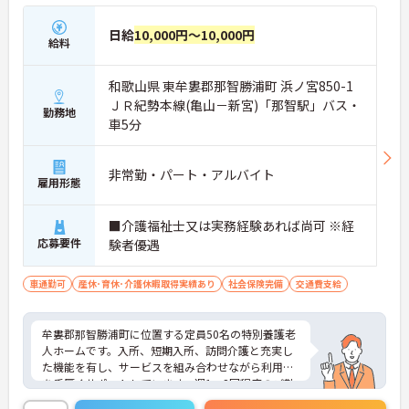
日給
10,000円～10,000円
給料
和歌山県 東牟婁郡那智勝浦町 浜ノ宮850-1
ＪＲ紀勢本線(亀山－新宮)「那智駅」バス・
勤務地
車5分
非常勤・パート・アルバイト
雇用形態
■介護福祉士又は実務経験あれば尚可 ※経
応募要件
験者優遇
車通勤可
産休･育休･介護休暇取得実績あり
社会保険完備
交通費支給
牟婁郡那智勝浦町に位置する定員50名の特別養護老
人ホームです。入所、短期入所、訪問介護と充実し
た機能を有し、サービスを組み合わせながら利用者
を手厚くサポートしています。週1～2回程度のご勤
務ですので、プライベートの時間を有効活用しなが