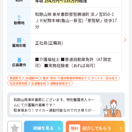
年収
256万円～335万円
程度
和歌山県 東牟婁郡那智勝浦町 浜ノ宮850-1
ＪＲ紀勢本線(亀山－新宮)「那智駅」徒歩17
勤務地
分
正社員(正職員)
雇用形態
■介護福祉士 ■普通自動車免許（AT限定
応募要件
可） ■実務経験者（あれば尚可）
車通勤可
未経験OK
産休･育休･介護休暇取得実績あり
ボーナス・賞与あり
社会保険完備
交通費支給
退職金制度あり
和歌山県東牟婁郡にございます、特別養護老人ホー
ムにて介護職の募集です！
駐車場あり！マイカー通勤可能なので行き帰りがス
ムーズ♪
また、育児休暇制度がありますので、ライフステー
ジに応じて長くお仕事を続けていくことができます
詳細を見る
無料
紹介してもらう
◎