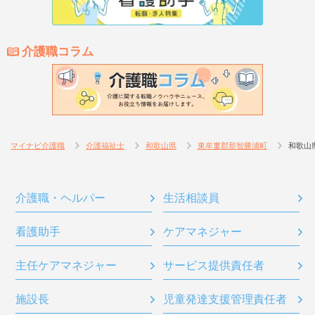
介護職コラム
マイナビ介護職
介護福祉士
和歌山県
東牟婁郡那智勝浦町
和歌山
介護職・ヘルパー
生活相談員
看護助手
ケアマネジャー
主任ケアマネジャー
サービス提供責任者
施設長
児童発達支援管理責任者