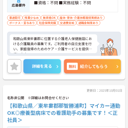
■資格：不問 ■実務経験：不問
応募要件
車通勤可
残業少なめ
無資格OK
産休･育休･介護休暇取得実績あり
ボーナス・賞与あり
社会保険完備
交通費支給
退職金制度あり
和歌山県東牟婁郡に位置する介護老人保健施設にお
ける介護職員の募集です。ご利用者の自立支援を行
い、家庭復帰のためのケア・介護サービスを提供し
ています。
残業は月平均3時間程度なので、ワークライフバラ
ンスを保ちながらご勤務いただけます。
詳細を見る
無料
紹介してもらう
ご興味のある方には、面接対策ポイントなど、さら
に詳細をお話しいたしますのでお気軽にご相談くだ
さい！
更新日：2025年10月01日
名称非公開 ※詳細はお問合せください
【和歌山県／東牟婁郡那智勝浦町】マイカー通勤
OK◎療養型病床での看護助手の募集です！＜正
社員＞