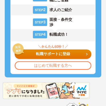
職にご登録
2
求人のご紹介
STEP
面接・条件交
3
STEP
渉
4
転職成功！
STEP
転職サポートに登録
はじめて転職する方へ