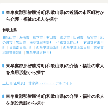
東牟婁郡那智勝浦町(和歌山県)の近隣の市区町村か
ら介護・福祉の求人を探す
和歌山県
和歌山市
海南市
橋本市
有田市
御坊市
田辺市
新宮市
紀
の川市
岩出市
海草郡紀美野町
伊都郡九度山町
有田郡有田川
町
日高郡日高川町
西牟婁郡白浜町
西牟婁郡上富田町
東牟婁
郡那智勝浦町
東牟婁郡古座川町
東牟婁郡那智勝浦町(和歌山県)の介護・福祉の求人
を雇用形態から探す
正社員(正職員)
非常勤・パート・アルバイト
東牟婁郡那智勝浦町(和歌山県)の介護・福祉の求人
を施設業態から探す