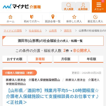
0
0
求人検索
会員登録
メニュー
ホーム
初めての方へ
面談会場一覧
保存した求人
最近見た求人
マイナビ介護職
社会福祉士
山形県
酒田市
山形県の社会福祉士の
酒田市(山形県)の社会福祉士
の求人・転職一覧
2
この条件の介護・福祉求人数
非公開求人
件 ＋
おすすめ順
新着順
月収順
年収順
介護老人保健施設（老健）
更新日：2026年03月26日
医療法人徳洲会 介護老人保健施設徳田山
医療法人徳洲会 介護老人
保健施設徳田山
【山形県／酒田市】残業月平均5～10時間程度☆
介護老人保健施設にて支援相談員のお仕事です♪
＜正社員＞