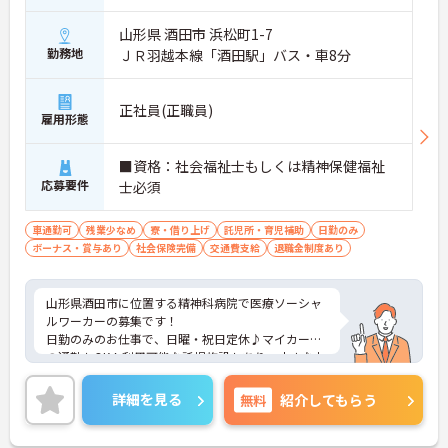
山形県 酒田市 浜松町1-7
勤務地
ＪＲ羽越本線「酒田駅」バス・車8分
正社員(正職員)
雇用形態
■資格：社会福祉士もしくは精神保健福祉
応募要件
士必須
車通勤可
残業少なめ
寮・借り上げ
託児所・育児補助
日勤のみ
ボーナス・賞与あり
社会保険完備
交通費支給
退職金制度あり
山形県酒田市に位置する精神科病院で医療ソーシャ
ルワーカーの募集です！
日勤のみのお仕事で、日曜・祝日定休♪マイカーで
の通勤もOK！利用可能な託児施設もあり、小さなお
子さんがいる方でも安心して働くことができる環境
です！しっかりとしたフォロー体制で、経験に関わ
詳細を見る
無料
紹介してもらう
らず安心してスタートできます。
こちらの求人にご興味がございましたら面接のポイ
ントもお伝えしますので是非ご応募お待ちしており