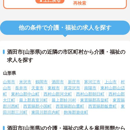
▲上に戻る
再検索
他の条件で介護・福祉の求人を探す
酒田市(山形県)の近隣の市区町村から介護・福祉の
求人を探す
山形県
山形市
米沢市
鶴岡市
酒田市
新庄市
寒河江市
上山市
村
山市
長井市
天童市
東根市
尾花沢市
南陽市
東村山郡山辺
町
東村山郡中山町
西村山郡河北町
西村山郡朝日町
西村山郡
大江町
最上郡真室川町
最上郡鮭川村
東置賜郡高畠町
東置賜
郡川西町
西置賜郡小国町
西置賜郡白鷹町
西置賜郡飯豊町
東
田川郡三川町
東田川郡庄内町
飽海郡遊佐町
酒田市(山形県)の介護・福祉の求人を雇用形態から