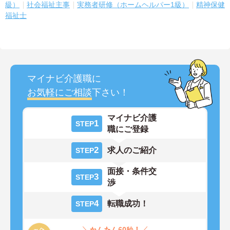
級）
社会福祉主事
実務者研修（ホームヘルパー1級）
精神保健
福祉士
マイナビ介護職に
お気軽にご相談
下さい！
マイナビ介護
1
STEP
職にご登録
2
求人のご紹介
STEP
面接・条件交
3
STEP
渉
4
転職成功！
STEP