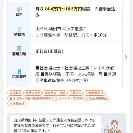
月収
14.4万円～18.5万円
程度 ※諸手当込
給料
み
山形県 酒田市 相沢字道脇7
勤務地
ＪＲ羽越本線「砂越駅」バス・車10分
正社員(正職員)
雇用形態
■社会福祉士・社会福祉主事：いずれか必
須 ■実務経験：不問 ※未経験：可 ■普通
応募要件
自動車運転免許（AT限定可）
車通勤可
残業少なめ
住宅手当・補助
日勤のみ
研修制度あり
産休･育休･介護休暇取得実績あり
ボーナス・賞与あり
社会保険完備
交通費支給
山形県酒田市に位置する介護老人保健施設における
支援相談員の募集です。1997年5月に開設された定
員100名の施設です。