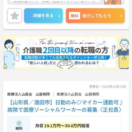
研修制度があり、業務に不安がある方でも安心して
ご勤務いただけます。また、残業は月平均5～10時
間程度なので、ワークライフバランスを保ちながら
詳細を見る
無料
紹介してもらう
ご勤務いただけます。
ご興味のある方には、面接対策ポイントなど、さら
に詳細をお話しいたしますのでお気軽にご相談くだ
さい！
更新日：2025年12月15日
医療法人山容会 山容病院
医療法人山容会 山容病院
【山形県／酒田市】日勤のみ◎マイカー通勤可♪
病院で医療ソーシャルワーカーの募集〈正社員〉
月収
19.1万円～30.0万円
程度
給料