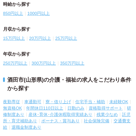
時給から探す
850円以上
1000円以上
月収から探す
15万円以上
20万円以上
25万円以上
年収から探す
250万円以上
300万円以上
350万円以上
酒田市(山形県)の介護・福祉の求人をこだわり条件
から探す
夜勤専従
車通勤可
寮・借り上げ
住宅手当・補助
未経験OK
無資格OK
年間休日110日以上
日勤のみ
資格取得サポート
研
修制度あり
産休･育休･介護休暇取得実績あり
残業少なめ
託児
所・育児補助あり
ボーナス・賞与あり
社会保険完備
交通費支
給
退職金制度あり