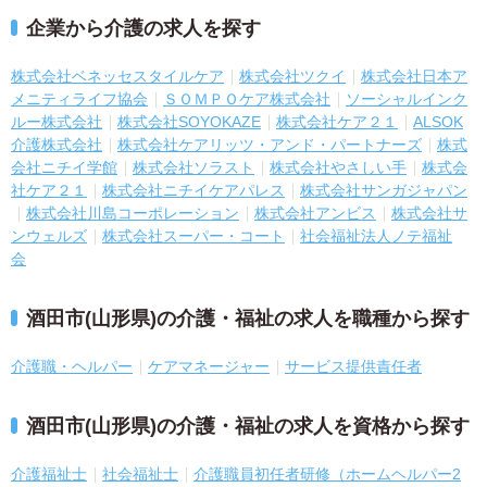
企業から介護の求人を探す
株式会社ベネッセスタイルケア
株式会社ツクイ
株式会社日本ア
メニティライフ協会
ＳＯＭＰＯケア株式会社
ソーシャルインク
ルー株式会社
株式会社SOYOKAZE
株式会社ケア２１
ALSOK
介護株式会社
株式会社ケアリッツ・アンド・パートナーズ
株式
会社ニチイ学館
株式会社ソラスト
株式会社やさしい手
株式会
社ケア２１
株式会社ニチイケアパレス
株式会社サンガジャパン
株式会社川島コーポレーション
株式会社アンビス
株式会社サ
ンウェルズ
株式会社スーパー・コート
社会福祉法人ノテ福祉
会
酒田市(山形県)の介護・福祉の求人を職種から探す
介護職・ヘルパー
ケアマネージャー
サービス提供責任者
酒田市(山形県)の介護・福祉の求人を資格から探す
介護福祉士
社会福祉士
介護職員初任者研修（ホームヘルパー2