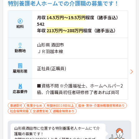
特別養護老人ホ－ムでの介護職の募集です！
月収
14.5万円～19.5万円
程度（諸手当込）
542
給料
年収
213万円～288万円
程度（諸手当込）
山形県 酒田市
勤務地
ＪＲ羽越本線
正社員(正職員)
雇用形態
■資格不問 ※介護福祉士、ホームヘルパー2
応募要件
級、介護職員初任者研修修了者あれば尚可
車通勤可
残業少なめ
年間休日110日以上
産休･育休･介護休暇取得実績あり
社会保険完備
交通費支給
退職金制度あり
山形県酒田市に位置する特別養護老人ホームにて介
護職の募集です！