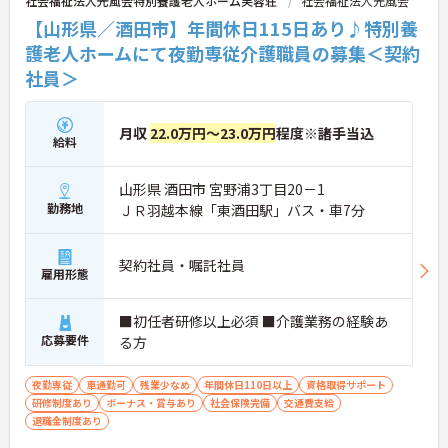
社会福祉法人光風会特別養護老人ホーム芙蓉荘
社会福祉法人光風会
【山形県／酒田市】年間休日115日あり♪特別養
護老人ホームにて夜勤専従介護職員の募集＜契約
社員＞
月収
22.0万円～23.0万円
程度※諸手当込
給料
山形県 酒田市 宮野浦3丁目20－1
勤務地
ＪＲ羽越本線「東酒田駅」バス・車7分
契約社員・嘱託社員
雇用形態
■初任者研修以上必須 ■介護業務の経験あ
応募要件
る方
夜勤専従
車通勤可
残業少なめ
年間休日110日以上
資格取得サポート
研修制度あり
ボーナス・賞与あり
社会保険完備
交通費支給
退職金制度あり