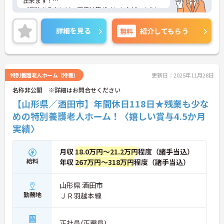
出来ます！
ご興味ある方には、面接対策ポイントなど、さらに
詳細をお話しいたしますのでお気軽にご相談くださ
い！
詳細を見る
無料
紹介してもらう
特別養護老人ホーム（特養）
更新日：2025年11月28日
名称非公開 ※詳細はお問合せください
【山形県／酒田市】年間休日118日★残業も少な
めの特別養護老人ホーム！〈嬉しい賞与4.5か月
実績〉
月収
18.0万円～21.2万円
程度（諸手当込）
給料
年収
267万円～318万円
程度（諸手当込）
山形県 酒田市
勤務地
ＪＲ羽越本線
正社員(正職員)