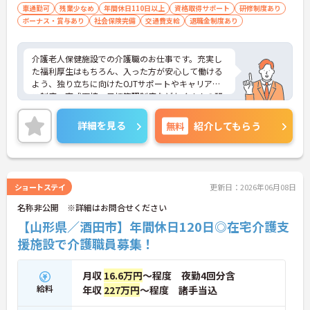
車通勤可
残業少なめ
年間休日110日以上
資格取得サポート
研修制度あり
ボーナス・賞与あり
社会保険完備
交通費支給
退職金制度あり
介護老人保健施設での介護職のお仕事です。充実し
た福利厚生はもちろん、入った方が安心して働ける
よう、独り立ちに向けたOJTサポートやキャリアパ
ス制度、育成面接・目標管理制度などたくさんの研
修制度があります♪資格取得支援制度もあるのでキ
ャリアアップも目指せます！ご興味のある方には、
詳細を見る
無料
紹介してもらう
面接対策ポイントなどさらに詳細をお話いたします
ので、お気軽にご相談ください。
ショートステイ
更新日：2026年06月08日
名称非公開 ※詳細はお問合せください
【山形県／酒田市】年間休日120日◎在宅介護支
援施設で介護職員募集！
月収
16.6万円
～程度 夜勤4回分含
給料
年収
227万円
～程度 諸手当込