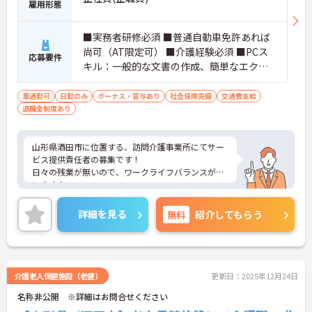
雇用形態
■実務者研修必須 ■普通自動車免許あれば
尚可（AT限定可） ■介護経験必須 ■PCス
応募要件
キル：一般的な文書の作成、簡単なエクセ
ル・ワード
車通勤可
日勤のみ
ボーナス・賞与あり
社会保険完備
交通費支給
退職金制度あり
山形県酒田市に位置する、訪問介護事業所にてサー
ビス提供責任者の募集です！
日々の残業が無いので、ワークライフバランスが叶
います♪
また、マイカー通勤可能で無料駐車場もあるので、
通勤らくらくです◎
詳細を見る
無料
紹介してもらう
ご興味のある方には、面接対策ポイントなど、さら
に詳細をお話しいたしますのでお気軽にご相談くだ
さい！
介護老人保健施設（老健）
更新日：2025年12月24日
名称非公開 ※詳細はお問合せください