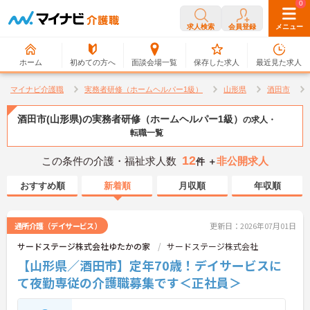
0
0
求人検索
会員登録
メニュー
ホーム
初めての方へ
面談会場一覧
保存した求人
最近見た求人
マイナビ介護職
実務者研修（ホームヘルパー1級）
山形県
酒田市
酒田市(山形県)の実務者研修（ホームヘルパー1級）
の求人・
転職一覧
12
この条件の介護・福祉求人数
非公開求人
件 ＋
おすすめ順
新着順
月収順
年収順
通所介護（デイサービス）
更新日：2026年07月01日
サードステージ株式会社ゆたかの家
サードステージ株式会社
【山形県／酒田市】定年70歳！デイサービスに
て夜勤専従の介護職募集です＜正社員＞