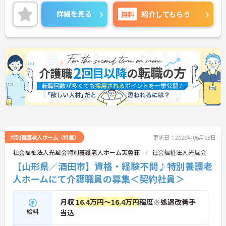
ムーズ♪ご興味のある方には、面接対策ポイントな
ど、さらに詳細をご案内しますのでお気軽にご相談
詳細を見る
無料
紹介してもらう
ください！
特別養護老人ホーム（特養）
更新日：2026年06月08日
社会福祉法人光風会特別養護老人ホーム芙蓉荘
社会福祉法人光風会
【山形県／酒田市】資格・経験不問♪特別養護老
人ホームにて介護職員の募集＜契約社員＞
月収
16.4万円～16.4万円
程度※処遇改善手
給料
当込