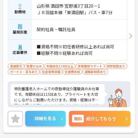
山形県 酒田市 宮野浦3丁目20－1
勤務地
ＪＲ羽越本線「東酒田駅」バス・車7分
契約社員・嘱託社員
雇用形態
■資格不問※初任者研修以上あれば尚可
応募要件
■経験不問※経験あれば尚可
車通勤可
残業少なめ
年間休日110日以上
資格取得サポート
研修制度あり
ボーナス・賞与あり
社会保険完備
交通費支給
退職金制度あり
特別養護老人ホームでの夜勤専従介護職員のお仕事
です。年間休日は115日あり、プライベートを大切
にしながらご勤務いただけます。資格・経験は不
問！介護の仕事にチャレンジしたい方にもおすすめ
です。ご興味のある方には、面接対策ポイントなど
さらに詳細をお話いたしますので、お気軽にご相談
詳細を見る
無料
紹介してもらう
ください。