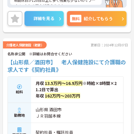
年間休日が120日以上と多く残業も少ないのでプラ
イベートとの両立ができます★
無資格の方も就業可能で、様々な年代の方が活躍し
ております♪
詳細を見る
無料
紹介してもらう
ご興味ある方はお気軽にお問い合わせ下さい。
介護老人保健施設（老健）
更新日：2024年12月07日
名称非公開 ※詳細はお問合せください
【山形県／酒田市】 老人保健施設にて介護職の
求人です《契約社員》
月収
13.5万円～16.9万円
※時給×8時間×2
1.2日で算出
給料
年収
162万円～203万円
山形県 酒田市
勤務地
ＪＲ羽越本線
契約社員・嘱託社員