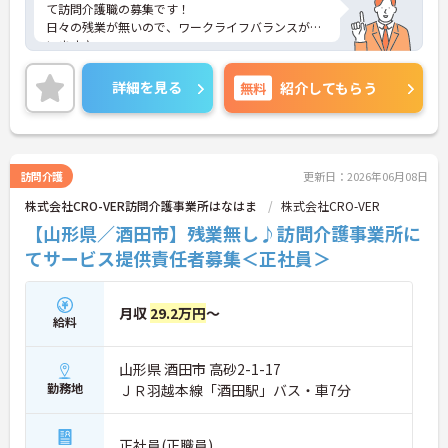
て訪問介護職の募集です！
日々の残業が無いので、ワークライフバランスが叶
います♪
また、マイカー通勤可能なので通勤らくらくです◎
ご興味のある方には、面接対策ポイントなど、さら
詳細を見る
無料
紹介してもらう
に詳細をお話しいたしますのでお気軽にご相談くだ
さい！
訪問介護
更新日：2026年06月08日
株式会社CRO-VER訪問介護事業所はなはま
株式会社CRO-VER
【山形県／酒田市】残業無し♪訪問介護事業所に
てサービス提供責任者募集＜正社員＞
月収
29.2万円
～
給料
山形県 酒田市 高砂2-1-17
勤務地
ＪＲ羽越本線「酒田駅」バス・車7分
正社員(正職員)