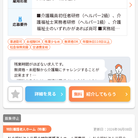
雇用形態
■介護職員初任者研修（ヘルパー2級）、介
護福祉士実務者研修（ヘルパー1級）、介護
応募要件
福祉士のいずれかがあれば尚可 ■実務経験
があると尚良 ※無資格・未経験相談可
車通勤可
未経験OK
残業少なめ
無資格OK
年間休日110日以上
社会保険完備
交通費支給
残業時間がほぼない求人です。
無資格・未経験から介護職にチャレンジすることが
出来ます！
ご興味ある方には、面接対策ポイントなど、さらに
詳細をお話しいたしますのでお気軽にご相談くださ
い！
詳細を見る
無料
紹介してもらう
募集停止
特別養護老人ホーム（特養）
更新日：2026年06月08日