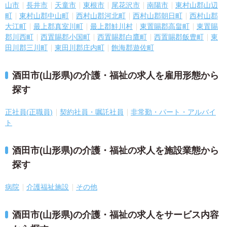
山市
長井市
天童市
東根市
尾花沢市
南陽市
東村山郡山辺
町
東村山郡中山町
西村山郡河北町
西村山郡朝日町
西村山郡
大江町
最上郡真室川町
最上郡鮭川村
東置賜郡高畠町
東置賜
郡川西町
西置賜郡小国町
西置賜郡白鷹町
西置賜郡飯豊町
東
田川郡三川町
東田川郡庄内町
飽海郡遊佐町
酒田市(山形県)の介護・福祉の求人を雇用形態から
探す
正社員(正職員)
契約社員・嘱託社員
非常勤・パート・アルバイ
ト
酒田市(山形県)の介護・福祉の求人を施設業態から
探す
病院
介護福祉施設
その他
酒田市(山形県)の介護・福祉の求人をサービス内容