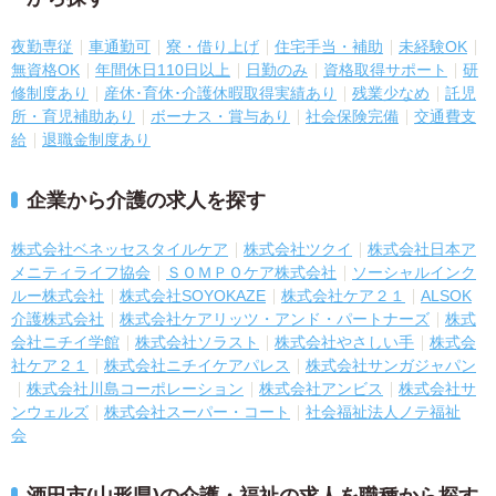
夜勤専従
車通勤可
寮・借り上げ
住宅手当・補助
未経験OK
無資格OK
年間休日110日以上
日勤のみ
資格取得サポート
研
修制度あり
産休･育休･介護休暇取得実績あり
残業少なめ
託児
所・育児補助あり
ボーナス・賞与あり
社会保険完備
交通費支
給
退職金制度あり
企業から介護の求人を探す
株式会社ベネッセスタイルケア
株式会社ツクイ
株式会社日本ア
メニティライフ協会
ＳＯＭＰＯケア株式会社
ソーシャルインク
ルー株式会社
株式会社SOYOKAZE
株式会社ケア２１
ALSOK
介護株式会社
株式会社ケアリッツ・アンド・パートナーズ
株式
会社ニチイ学館
株式会社ソラスト
株式会社やさしい手
株式会
社ケア２１
株式会社ニチイケアパレス
株式会社サンガジャパン
株式会社川島コーポレーション
株式会社アンビス
株式会社サ
ンウェルズ
株式会社スーパー・コート
社会福祉法人ノテ福祉
会
酒田市(山形県)の介護・福祉の求人を職種から探す