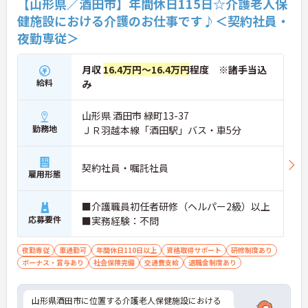
【山形県／酒田市】年間休日115日☆介護老人保
健施設における介護のお仕事です♪＜契約社員・
夜勤専従＞
月収
16.4万円～16.4万円
程度 ※諸手当込
給料
み
山形県 酒田市 緑町13-37
勤務地
ＪＲ羽越本線「酒田駅」バス・車5分
契約社員・嘱託社員
雇用形態
■介護職員初任者研修（ヘルパー2級）以上
応募要件
■実務経験：不問
夜勤専従
車通勤可
年間休日110日以上
資格取得サポート
研修制度あり
ボーナス・賞与あり
社会保険完備
交通費支給
退職金制度あり
山形県酒田市に位置する介護老人保健施設における