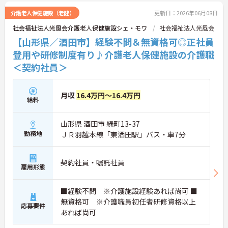
介護老人保健施設（老健）
更新日：2026年06月08日
社会福祉法人光風会介護老人保健施設シェ・モワ
社会福祉法人光風会
【山形県／酒田市】経験不問＆無資格可◎正社員
登用や研修制度有り♪介護老人保健施設の介護職
＜契約社員＞
月収
16.4万円～16.4万円
給料
山形県 酒田市 緑町13-37
勤務地
ＪＲ羽越本線「東酒田駅」バス・車7分
契約社員・嘱託社員
雇用形態
■経験不問 ※介護施設経験あれば尚可 ■
無資格可 ※介護職員初任者研修資格以上
応募要件
あれば尚可