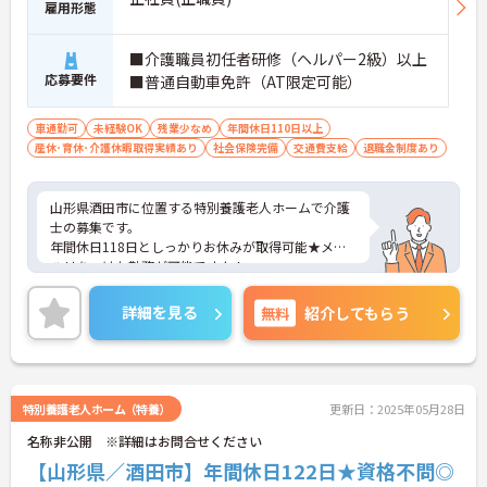
雇用形態
■介護職員初任者研修（ヘルパー2級）以上
応募要件
■普通自動車免許（AT限定可能）
車通勤可
未経験OK
残業少なめ
年間休日110日以上
産休･育休･介護休暇取得実績あり
社会保険完備
交通費支給
退職金制度あり
山形県酒田市に位置する特別養護老人ホームで介護
士の募集です。
年間休日118日としっかりお休みが取得可能★メリ
ハリをつけた勤務が可能ですよ！
残業も少なめで出勤日でもプライベートの時間確保
ができるので、ワークライフバランス重視の方にオ
詳細を見る
無料
紹介してもらう
ススメの求人です♪
またマイカー通勤OKなので、通勤のストレスが少な
いのも嬉しいポイントです。
ご興味ある方には、面接対策ポイントなど、さらに
詳細をお話しいたしますのでお気軽にご相談くださ
特別養護老人ホーム（特養）
更新日：2025年05月28日
い。
名称非公開 ※詳細はお問合せください
【山形県／酒田市】年間休日122日★資格不問◎