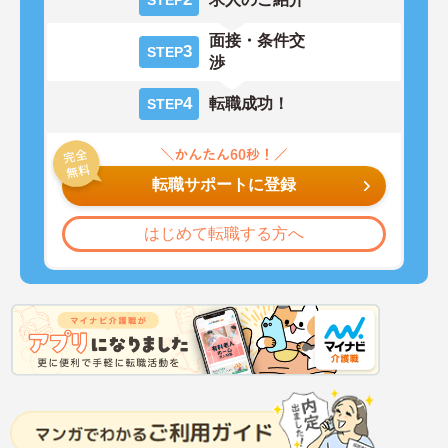
面接・条件交
3
STEP
渉
4
転職成功！
STEP
転職サポートに登録
はじめて転職する方へ