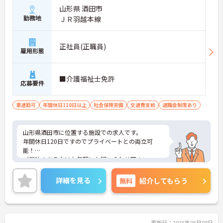
山形県 酒田市
勤務地
ＪＲ羽越本線
正社員(正職員)
雇用形態
■介護福祉士免許
応募要件
車通勤可
年間休日110日以上
社会保険完備
交通費支給
退職金制度あり
山形県酒田市に位置する施設での求人です。
年間休日120日ですのでプライベートとの両立可
能！
ご興味のある方はお気軽にお問い合わせ下さい。
詳細を見る
無料
紹介してもらう
更新日：2026年06月08日