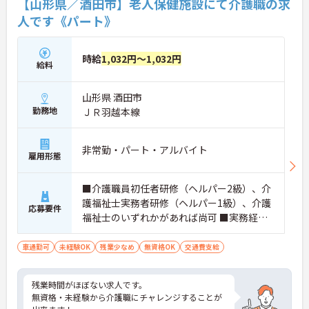
【山形県／酒田市】老人保健施設にて介護職の求
人です《パート》
時給
1,032円～1,032円
給料
山形県 酒田市
勤務地
ＪＲ羽越本線
非常勤・パート・アルバイト
雇用形態
■介護職員初任者研修（ヘルパー2級）、介
護福祉士実務者研修（ヘルパー1級）、介護
応募要件
福祉士のいずれかがあれば尚可 ■実務経験
があると尚良 ※無資格・未経験相談可
車通勤可
未経験OK
残業少なめ
無資格OK
交通費支給
残業時間がほぼない求人です。
無資格・未経験から介護職にチャレンジすることが