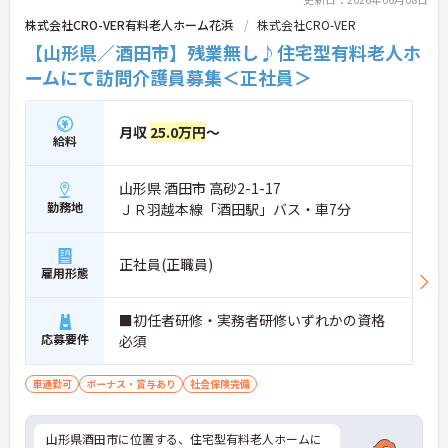
株式会社CRO-VER有料老人ホーム花浜
株式会社CRO-VER
【山形県／酒田市】残業無し♪住宅型有料老人ホ
ームにて訪問介護員募集＜正社員＞
月収
25.0万円
～
給料
山形県 酒田市 高砂2-1-17
勤務地
ＪＲ羽越本線「酒田駅」バス・車7分
正社員(正職員)
雇用形態
■初任者研修・実務者研修いずれかの資格
応募要件
必須
車通勤可
ボーナス・賞与あり
社会保険完備
山形県酒田市に位置する、住宅型有料老人ホームに