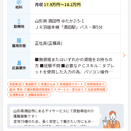
月収
17.9万円～18.2万円
給料
山形県 酒田市 ゆたか2-5-1
勤務地
ＪＲ羽越本線「酒田駅」バス・車5分
正社員(正職員)
雇用形態
■無資格またはいずれかの資格をお持ちの
方 ■経験不問 ■必要なＰＣスキル：タブレ
応募要件
ットを使用した入力の為、パソコン操作が
ありません。携帯電話と操作方法が同じで
す。
夜勤専従
車通勤可
残業少なめ
資格取得サポート
研修制度あり
産休･育休･介護休暇取得実績あり
ボーナス・賞与あり
社会保険完備
交通費支給
退職金制度あり
山形県酒田市にあるデイサービスにて夜勤専従の介
護職募集です！
定年70歳のため、長く安定して働きたい方にもおす
すめの環境です◎車通勤も可能で、毎日の通勤もス