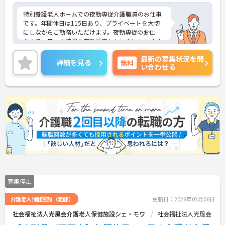
特別養護老人ホームでの夜勤専従介護職員のお仕事
です。年間休日は115日あり、プライベートを大切
にしながらご勤務いただけます。夜勤専従のお仕事
なので、日中の時間を有効活用したい方にもおすす
めです。ご興味のある方には、面接対策ポイントな
最新の募集状況を問
どさらに詳細をお話いたしますので、お気軽にご相
詳細を見る
無料
い合わせる
談ください。
募集停止
介護老人保健施設（老健）
更新日：2026年03月06日
社会福祉法人光風会介護老人保健施設シェ・モワ
社会福祉法人光風会