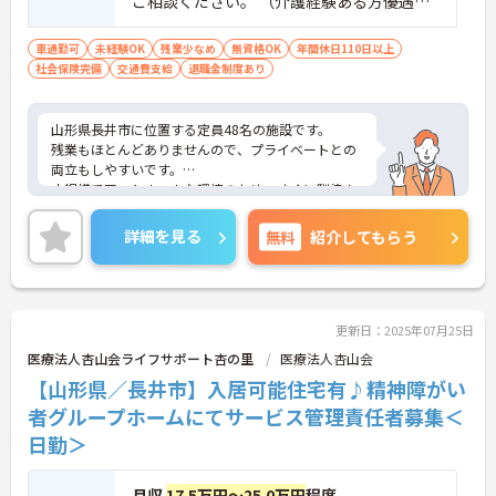
ご相談ください。 （介護経験ある方優遇）
■普通自動車運転免許必須（AT可）
車通勤可
未経験OK
残業少なめ
無資格OK
年間休日110日以上
社会保険完備
交通費支給
退職金制度あり
山形県長井市に位置する定員48名の施設です。
残業もほとんどありませんので、プライベートとの
両立もしやすいです。
小規模でアットホームな環境のため、すぐに馴染ん
でいただけます。
ご興味ある方には、面接対策ポイントなど、さらに
詳細を見る
無料
紹介してもらう
詳細をお話しいたしますのでお気軽にご相談くださ
い！
更新日：2025年07月25日
医療法人杏山会ライフサポート杏の里
医療法人杏山会
【山形県／長井市】入居可能住宅有♪精神障がい
者グループホームにてサービス管理責任者募集＜
日勤＞
月収
17.5万円～25.0万円
程度