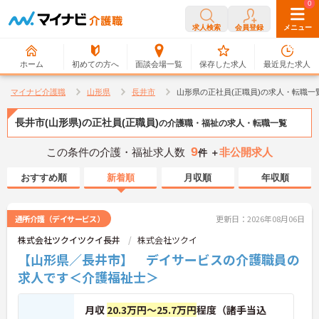
0
0
求人検索
会員登録
メニュー
ホーム
初めての方へ
面談会場一覧
保存した求人
最近見た求人
マイナビ介護職
山形県
長井市
山形県の正社員(正職員)の求人・転職一
長井市(山形県)の正社員(正職員)
の介護職・福祉の求人・転職一覧
9
この条件の介護・福祉求人数
非公開求人
件 ＋
おすすめ順
新着順
月収順
年収順
通所介護（デイサービス）
更新日：2026年08月06日
株式会社ツクイツクイ長井
株式会社ツクイ
【山形県／長井市】 デイサービスの介護職員の
求人です＜介護福祉士＞
月収
20.3万円～25.7万円
程度（諸手当込