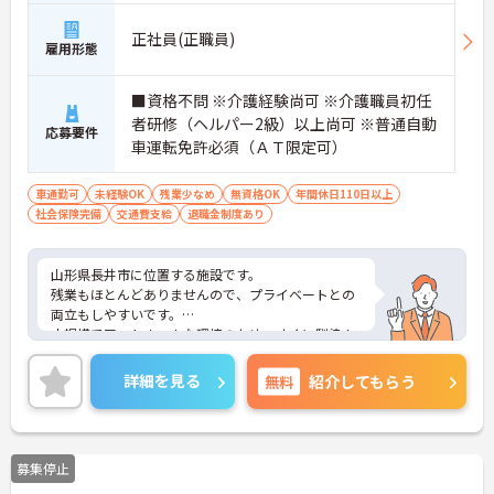
正社員(正職員)
雇用形態
■資格不問 ※介護経験尚可 ※介護職員初任
者研修（ヘルパー2級）以上尚可 ※普通自動
応募要件
車運転免許必須（ＡＴ限定可）
車通勤可
未経験OK
残業少なめ
無資格OK
年間休日110日以上
社会保険完備
交通費支給
退職金制度あり
山形県長井市に位置する施設です。
残業もほとんどありませんので、プライベートとの
両立もしやすいです。
小規模でアットホームな環境のため、すぐに馴染ん
でいただけます。
ご興味ある方には、面接対策ポイントなど、さらに
詳細を見る
無料
紹介してもらう
詳細をお話しいたしますのでお気軽にご相談くださ
い！
募集停止