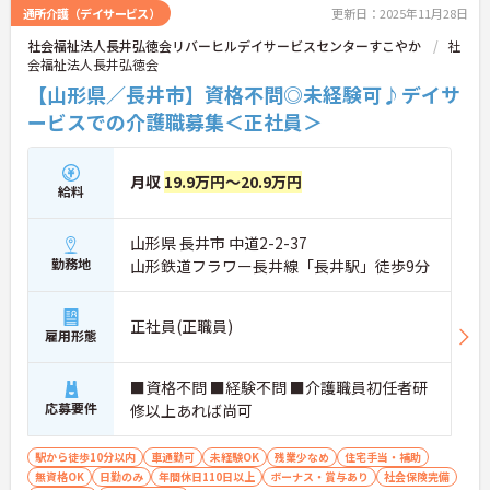
通所介護（デイサービス）
更新日：2025年11月28日
社会福祉法人長井弘徳会リバーヒルデイサービスセンターすこやか
社
会福祉法人長井弘徳会
【山形県／長井市】資格不問◎未経験可♪デイサ
ービスでの介護職募集＜正社員＞
月収
19.9万円～20.9万円
給料
山形県 長井市 中道2-2-37
勤務地
山形鉄道フラワー長井線「長井駅」徒歩9分
正社員(正職員)
雇用形態
■資格不問 ■経験不問 ■介護職員初任者研
応募要件
修以上あれば尚可
駅から徒歩10分以内
車通勤可
未経験OK
残業少なめ
住宅手当・補助
無資格OK
日勤のみ
年間休日110日以上
ボーナス・賞与あり
社会保険完備