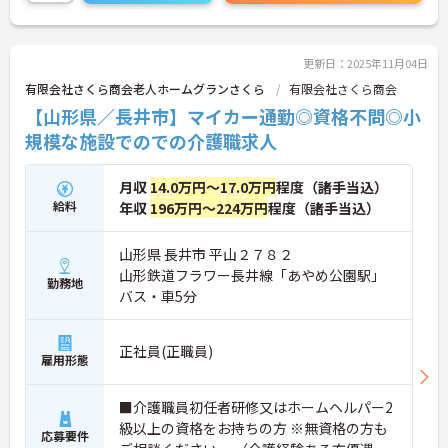
更新日：2025年11月04日
有限会社さくら商会老人ホームグランさくら
有限会社さくら商会
【山形県／長井市】マイカー通勤◎資格不問◎小
規模な施設でのでの介護職求人
月収
14.0万円～17.0万円
程度（諸手当込）
給料
年収
196万円～224万円
程度（諸手当込）
山形県 長井市 平山２７８２
山形鉄道フラワー長井線「あやめ公園駅」
勤務地
バス・車5分
正社員(正職員)
雇用形態
■介護職員初任者研修又はホームヘルパー2
級以上の資格をお持ちの方 ※無資格の方も
応募要件