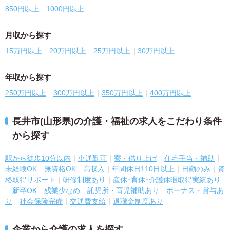
850円以上
1000円以上
月収から探す
15万円以上
20万円以上
25万円以上
30万円以上
年収から探す
250万円以上
300万円以上
350万円以上
400万円以上
長井市(山形県)の介護・福祉の求人をこだわり条件
から探す
駅から徒歩10分以内
車通勤可
寮・借り上げ
住宅手当・補助
未経験OK
無資格OK
高収入
年間休日110日以上
日勤のみ
資
格取得サポート
研修制度あり
産休･育休･介護休暇取得実績あり
新卒OK
残業少なめ
託児所・育児補助あり
ボーナス・賞与あ
り
社会保険完備
交通費支給
退職金制度あり
企業から介護の求人を探す