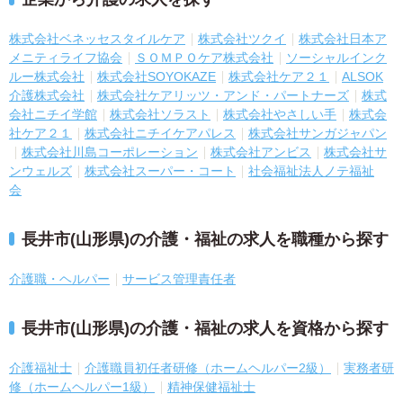
株式会社ベネッセスタイルケア
株式会社ツクイ
株式会社日本ア
メニティライフ協会
ＳＯＭＰＯケア株式会社
ソーシャルインク
ルー株式会社
株式会社SOYOKAZE
株式会社ケア２１
ALSOK
介護株式会社
株式会社ケアリッツ・アンド・パートナーズ
株式
会社ニチイ学館
株式会社ソラスト
株式会社やさしい手
株式会
社ケア２１
株式会社ニチイケアパレス
株式会社サンガジャパン
株式会社川島コーポレーション
株式会社アンビス
株式会社サ
ンウェルズ
株式会社スーパー・コート
社会福祉法人ノテ福祉
会
長井市(山形県)の介護・福祉の求人を職種から探す
介護職・ヘルパー
サービス管理責任者
長井市(山形県)の介護・福祉の求人を資格から探す
介護福祉士
介護職員初任者研修（ホームヘルパー2級）
実務者研
修（ホームヘルパー1級）
精神保健福祉士