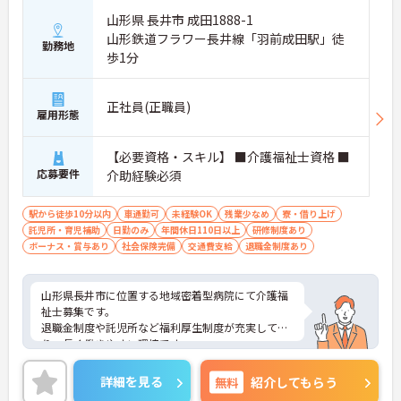
山形県 長井市 成田1888-1
山形鉄道フラワー長井線「羽前成田駅」徒
勤務地
歩1分
正社員(正職員)
雇用形態
【必要資格・スキル】 ■介護福祉士資格 ■
応募要件
介助経験必須
駅から徒歩10分以内
車通勤可
未経験OK
残業少なめ
寮・借り上げ
託児所・育児補助
日勤のみ
年間休日110日以上
研修制度あり
ボーナス・賞与あり
社会保険完備
交通費支給
退職金制度あり
山形県長井市に位置する地域密着型病院にて介護福
祉士募集です。
退職金制度や託児所など福利厚生制度が充実してお
り、長く働きやすい環境です。
ご興味のある方には、面接対策ポイントなど、さら
に詳細をお話いたしますので、お気軽にご相談くだ
詳細を見る
無料
紹介してもらう
さい。