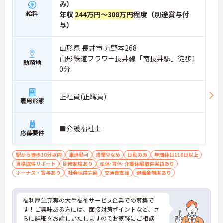
み）
給料
年収
244万円～308万円
程度（別途賞与付
与）
山形県 長井市 九野本268
山形鉄道フラワー長井線「南長井駅」徒歩1
勤務地
0分
正社員(正職員)
雇用形態
■介護福祉士
応募要件
駅から徒歩10分以内
車通勤可
残業少なめ
日勤のみ
年間休日110日以上
資格取得サポート
研修制度あり
産休･育休･介護休暇取得実績あり
ボーナス・賞与あり
社会保険完備
交通費支給
退職金制度あり
福利厚生充実の大手福祉サービス企業での募集で
す！ご興味ある方には、面接対策ポイントなど、さ
らに詳細をお話しいたしますのでお気軽にご相談く