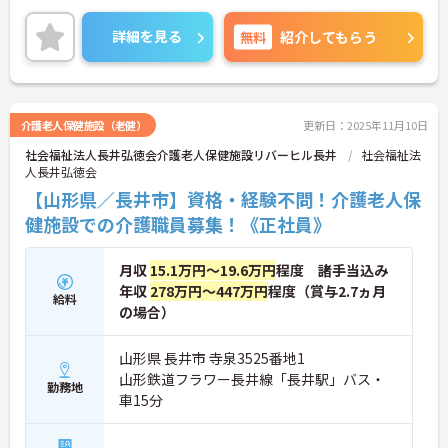
り、長く働きやすい環境です。
詳細を見る
無料
紹介してもらう
ご興味のある方には、面接対策ポイントなど、さら
に詳細をお話いたしますので、お気軽にご相談くだ
さい。
介護老人保健施設（老健）
更新日：2025年11月10日
社会福祉法人長井弘徳会介護老人保健施設リバーヒル長井
社会福祉法
人長井弘徳会
【山形県／長井市】資格・経験不問！介護老人保
健施設での介護職員募集！《正社員》
月収
15.1万円～19.6万円
程度 諸手当込み
年収
278万円～447万円
程度（賞与2.7ヵ月
給料
の場合）
山形県 長井市 寺泉3525番地1
山形鉄道フラワー長井線「長井駅」バス・
勤務地
車15分