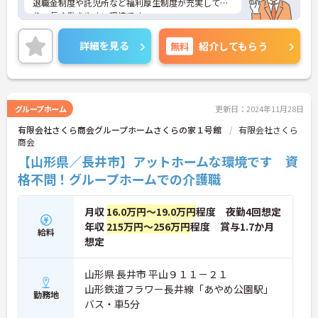
退職金制度や託児所など福利厚生制度が充実してお
り、長く働きやすい環境です。
ご興味のある方には、面接対策ポイントなど、さら
に詳細をお話いたしますので、お気軽にご相談くだ
詳細を見る
無料
紹介してもらう
さい。
グループホーム
更新日：2024年11月28日
有限会社さくら商会グループホームさくらの家１号館
有限会社さくら
商会
【山形県／長井市】アットホームな環境です 資
格不問！グループホームでの介護職
月収
16.0万円～19.0万円
程度 夜勤4回想定
年収
215万円～256万円
程度 賞与1.7か月
給料
想定
山形県 長井市 平山９１１－２１
山形鉄道フラワー長井線「あやめ公園駅」
勤務地
バス・車5分