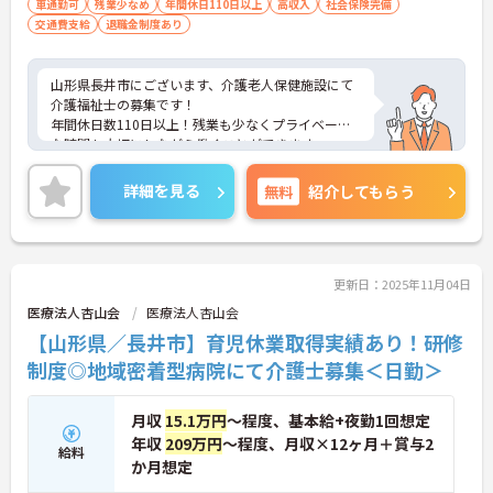
車通勤可
残業少なめ
年間休日110日以上
高収入
社会保険完備
交通費支給
退職金制度あり
山形県長井市にございます、介護老人保健施設にて
介護福祉士の募集です！
年間休日数110日以上！残業も少なくプライベート
な時間も大切にしながら働くことができます。
マイカー通勤OKなので、通勤も楽々です♪
ご興味ある方には、面接のポイントなど、さらに詳
詳細を見る
無料
紹介してもらう
細をお話致しますのでお気軽にご相談ください。
更新日：2025年11月04日
医療法人杏山会
医療法人杏山会
【山形県／長井市】育児休業取得実績あり！研修
制度◎地域密着型病院にて介護士募集＜日勤＞
月収
15.1万円
～程度、基本給+夜勤1回想定
年収
209万円
～程度、月収×12ヶ月＋賞与2
給料
か月想定