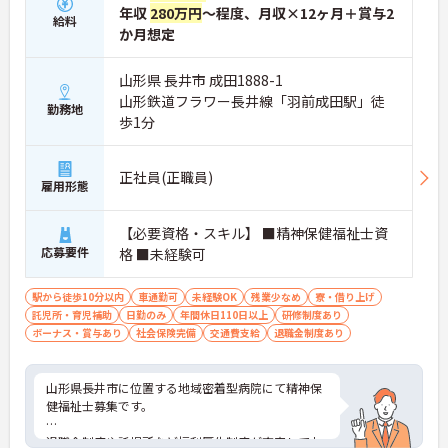
年収
280万円
～程度、月収×12ヶ月＋賞与2
給料
か月想定
山形県 長井市 成田1888-1
山形鉄道フラワー長井線「羽前成田駅」徒
勤務地
歩1分
正社員(正職員)
雇用形態
【必要資格・スキル】 ■精神保健福祉士資
応募要件
格 ■未経験可
駅から徒歩10分以内
車通勤可
未経験OK
残業少なめ
寮・借り上げ
託児所・育児補助
日勤のみ
年間休日110日以上
研修制度あり
ボーナス・賞与あり
社会保険完備
交通費支給
退職金制度あり
山形県長井市に位置する地域密着型病院にて精神保
健福祉士募集です。
退職金制度や託児所など福利厚生制度が充実してお