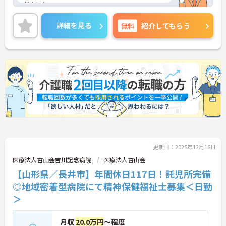
ださい！
詳細を見る
無料
紹介してもらう
更新日：2025年12月16日
医療法人杏山会吉川記念病院
医療法人杏山会
【山形県／長井市】年間休日117日！託児所完備
◎地域密着型病院にて精神保健福祉士募集＜日勤
＞
月収
20.0万円
～程度