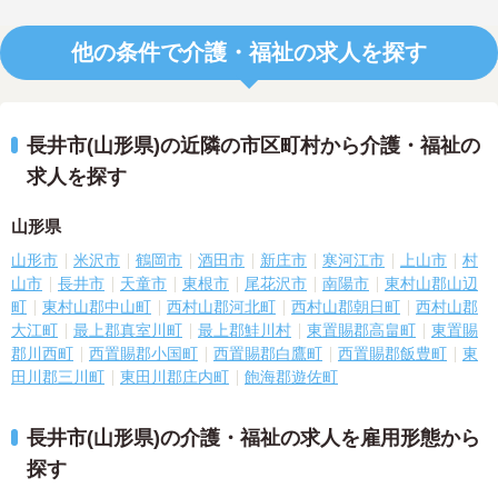
他の条件で介護・福祉の求人を探す
長井市(山形県)の近隣の市区町村から介護・福祉の
求人を探す
山形県
山形市
米沢市
鶴岡市
酒田市
新庄市
寒河江市
上山市
村
山市
長井市
天童市
東根市
尾花沢市
南陽市
東村山郡山辺
町
東村山郡中山町
西村山郡河北町
西村山郡朝日町
西村山郡
大江町
最上郡真室川町
最上郡鮭川村
東置賜郡高畠町
東置賜
郡川西町
西置賜郡小国町
西置賜郡白鷹町
西置賜郡飯豊町
東
田川郡三川町
東田川郡庄内町
飽海郡遊佐町
長井市(山形県)の介護・福祉の求人を雇用形態から
探す