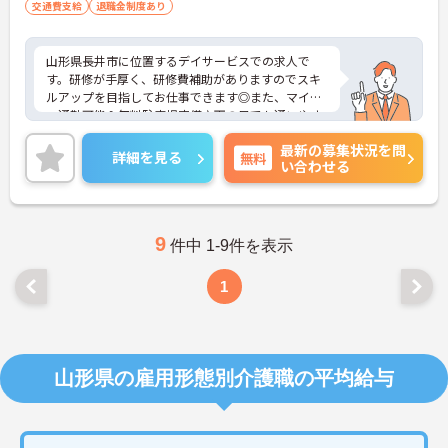
交通費支給
退職金制度あり
山形県長井市に位置するデイサービスでの求人で
す。研修が手厚く、研修費補助がありますのでスキ
ルアップを目指してお仕事できます◎また、マイカ
ー通勤可能＆無料駐車場完備♪雨の日でも通いやす
い職場環境です！ご興味のある方には、面接対策ポ
最新の募集状況を問
イントなど、さらに詳細をご案内しますのでお気軽
詳細を見る
無料
い合わせる
にご相談ください！
9
件中 1-9件を表示
1
山形県の雇用形態別介護職の平均給与