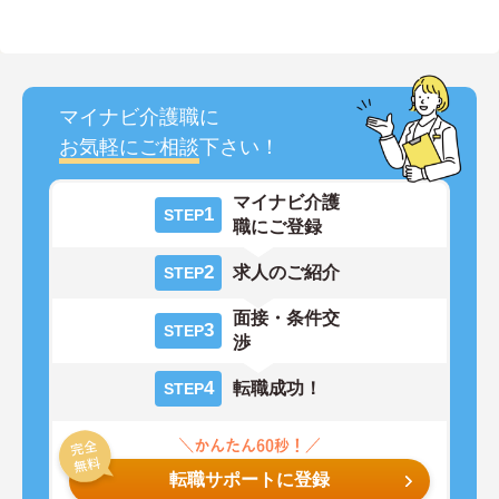
マイナビ介護職に
お気軽にご相談
下さい！
マイナビ介護
1
STEP
職にご登録
2
求人のご紹介
STEP
面接・条件交
3
STEP
渉
4
転職成功！
STEP
転職サポートに登録