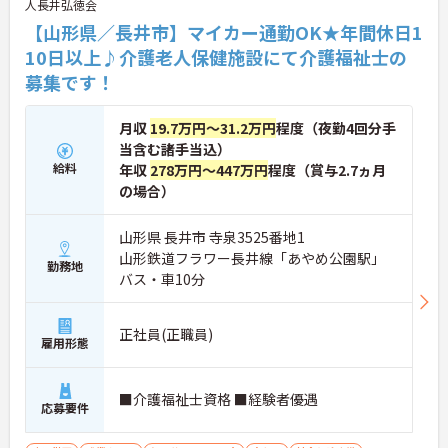
人長井弘徳会
【山形県／長井市】マイカー通勤OK★年間休日1
10日以上♪介護老人保健施設にて介護福祉士の
募集です！
月収
19.7万円～31.2万円
程度（夜勤4回分手
当含む諸手当込）
給料
年収
278万円～447万円
程度（賞与2.7ヵ月
の場合）
山形県 長井市 寺泉3525番地1
山形鉄道フラワー長井線「あやめ公園駅」
勤務地
バス・車10分
正社員(正職員)
雇用形態
■介護福祉士資格 ■経験者優遇
応募要件