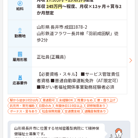
年収
245万円
～程度、月収×12ヶ月＋賞与2
給料
か月想定
山形県 長井市 成田1878-2
山形鉄道フラワー長井線「羽前成田駅」徒
勤務地
歩2分
正社員(正職員)
雇用形態
【必要資格・スキル】 ■サービス管理責任
者資格 ■普通自動車運転免許（AT限定可）
応募要件
■障がい者福祉関係事業勤務経験者必須
駅から徒歩10分以内
車通勤可
未経験OK
残業少なめ
寮・借り上げ
託児所・育児補助
日勤のみ
年間休日110日以上
研修制度あり
ボーナス・賞与あり
社会保険完備
交通費支給
退職金制度あり
山形県長井市に位置する地域密着型病院にて精神保
健福祉士募集です。