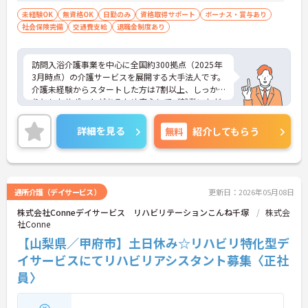
未経験OK
無資格OK
日勤のみ
資格取得サポート
ボーナス・賞与あり
社会保険完備
交通費支給
退職金制度あり
訪問入浴介護事業を中心に全国約300拠点（2025年
3月時点）の介護サービスを展開する大手法人です。
介護未経験からスタートした方は7割以上、しっか
りとしたサポートがあるため安心してご就業いただ
けます。お風呂に入れなくて困っている方に、手を
差し伸べてあげられるとてもやりがいのあるお仕事
詳細を見る
無料
紹介してもらう
です。ご興味ある方には、面接対策ポイントなど、
さらに詳細をお話しいたしますのでお気軽にご相談
ください！
通所介護（デイサービス）
更新日：2026年05月08日
株式会社Conneデイサービス リハビリテーションこんね千塚
株式会
社Conne
【山梨県／甲府市】土日休み☆リハビリ特化型デ
イサービスにてリハビリアシスタント募集〈正社
員〉