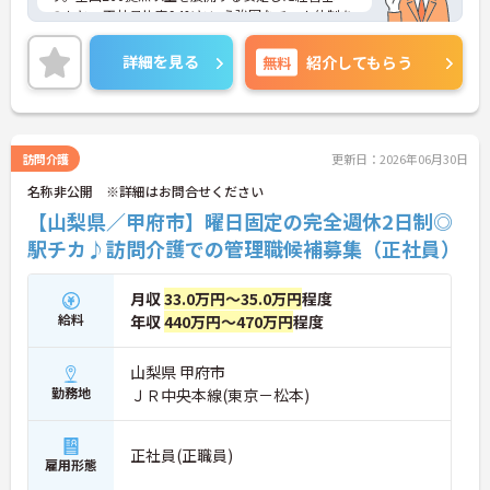
のもと、正社員比率94%という強固なチーム体制を
構築しています。資格手当や年2回の評価面談など、
専門資格と成果が収入に直結する仕組みが整ってい
詳細を見る
無料
紹介してもらう
ます。夜勤なしの完全週休2日制（曜日固定）を採用
し、日々の記録業務はスマートフォンで完結するた
め、施設勤務特有の不規則なシフトや煩雑な事務作
業の負担を抑え、ケアに専念できます。定期的な面
談で不安を解消できるフォロー体制もあり、介護福
訪問介護
更新日：2026年06月30日
祉士の資格取得やサ責や管理者への着実なキャリア
名称非公開 ※詳細はお問合せください
アップを目指す有資格者の方に推奨できる環境で
す。
【山梨県／甲府市】曜日固定の完全週休2日制◎
駅チカ♪訪問介護での管理職候補募集（正社員）
★おすすめPOINT★
【夜勤なし・曜日固定の休日で、身体への負担を抑
えた働き方が実現できます】
月収
33.0万円～35.0万円
程度
・8:00～19:00の間での実働8時間勤務で夜勤が存在
給料
年収
440万円～470万円
程度
しないため、生活リズムを整えながら健康的に働き
続けることができます
・完全週休2日制（曜日固定）を採用していること
山梨県 甲府市
により、先々の予定が立てやすくプライベートの時
勤務地
ＪＲ中央本線(東京－松本)
間をしっかりと確保できる環境です
【専門資格を活かした収入アップと明確なキャリア
正社員(正職員)
雇用形態
形成が期待できます】
・資格手当が支給されるほか、年2回の評価面談で