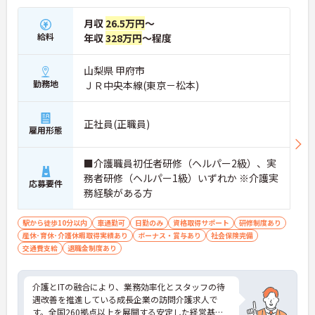
月収
26.5万円
～
給料
年収
328万円
～程度
山梨県 甲府市
勤務地
ＪＲ中央本線(東京－松本)
正社員(正職員)
雇用形態
■介護職員初任者研修（ヘルパー2級）、実
務者研修（ヘルパー1級）いずれか ※介護実
応募要件
務経験がある方
駅から徒歩10分以内
車通勤可
日勤のみ
資格取得サポート
研修制度あり
産休･育休･介護休暇取得実績あり
ボーナス・賞与あり
社会保険完備
交通費支給
退職金制度あり
介護とITの融合により、業務効率化とスタッフの待
遇改善を推進している成長企業の訪問介護求人で
す。全国260拠点以上を展開する安定した経営基盤