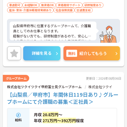
車通勤可
未経験OK
無資格OK
資格取得サポート
研修制度あり
産休･育休･介護休暇取得実績あり
社会保険完備
交通費支給
山梨県甲府市に位置するグループホームて、介護職
員としてのお仕事となります。
経験がない方でも、研修制度があるので、安心して
お仕事を始めることができます！土日祝日手当もあ
り、頑張った分お給料もUPできます◎
ご興味ある方は面接ポイントをお伝えしますので、
詳細を見る
無料
紹介してもらう
お気軽にお問い合わせください♪
グループホーム
更新日：2026年08月06日
株式会社ツクイツクイ甲府富士見グループホーム
株式会社ツクイ
【山梨県／甲府市】年間休日119日あり♪グルー
プホームにて介護職の募集＜正社員＞
月収
20.8万円
～
給料
年収
271万円～392万円
程度