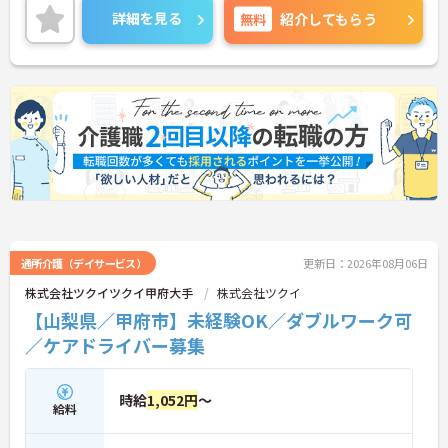
ご興味ある方には、面接対策ポイントなど、さらに
詳細を見る
無料
紹介してもらう
詳細をお話しいたしますのでお気軽にご相談くださ
い！
通所介護（デイサービス）
更新日：2026年08月06日
株式会社ツクイツクイ甲府大手
株式会社ツクイ
【山梨県／甲府市】未経験OK／ダブルワーク可
／ケアドライバー募集
時給
1,052円
～
給料