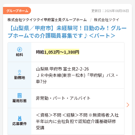
グループホーム
更新日：2026年08月06日
株式会社ツクイツクイ甲府富士見グループホーム
株式会社ツクイ
【山梨県／甲府市】未経験可！日勤のみ！グルー
プホームでの介護職員募集です♪＜パート＞
時給
1,052円～1,380円
給料
山梨県 甲府市 富士見2-2-26
ＪＲ中央本線(東京－松本)「甲府駅」バス・
勤務地
車7分
非常勤・パート・アルバイト
雇用形態
＜資格＞不問 ＜経験＞不問 ※無資格者:入社
半年以内に会社負担で認知症介護基礎研修
応募要件
受講