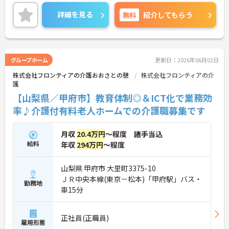
介護士のほか管理栄養士や音楽療法士など、さまざ
まな専門知識を持ったスタッフが在籍し、各セクシ
詳細を見る
無料
紹介してもらう
ョンの垣根を超えて連携もしっかりとあり、相談し
やすい環境です。現場のICT化も進んでおり、iPadを
使ってケア記録ができるシステムを導入したり、Blu
etooth通信でバイタル測定機器を連動させたりと、
業務の負担、効率化にも力を入れいています。その
グループホーム
更新日：2026年06月02日
分残業も少なくなり、また、ご利用者様との時間も
株式会社フロンティアの介護おおさとの憩
株式会社フロンティアの介
大切にしていただけます。ご興味のある方は、お気
護
軽にお問い合わせください。
【山梨県／甲府市】教育体制◎＆ICT化で業務効
率♪介護付有料老人ホームでの介護職募集です
月収
20.4万円
～程度 諸手当込
給料
年収
294万円
～程度
山梨県 甲府市 大里町3375-10
ＪＲ中央本線(東京－松本)「甲府駅」バス・
勤務地
車15分
正社員(正職員)
雇用形態