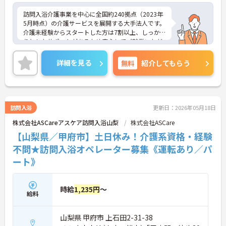
訪問入浴介護事業を中心に全国約240拠点（2023年
5月時点）の介護サービスを展開する大手法人です。
介護未経験からスタートした方は7割以上、しっか
りとしたサポートがあるため安心してご就業いただ
けます。お風呂に入れなくて困っている方に、手を
差し伸べてあげられるとてもやりがいのあるお仕事
詳細を見る
無料
紹介してもらう
です。ご興味ある方には、面接対策ポイントなど、
さらに詳細をお話しいたしますのでお気軽にご相談
ください！
訪問入浴
更新日：2026年05月18日
株式会社ASCareアスケア訪問入浴山梨
株式会社ASCare
【山梨県／甲府市】土日休み！介護系資格・経験
不問★訪問入浴オペレーター募集《運転あり／パ
ート》
時給
1,235円
～
給料
山梨県 甲府市 上石田2-31-38