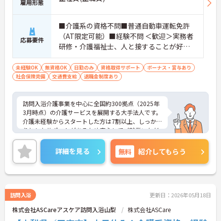
雇用形態
■介護系の資格不問■普通自動車運転免許
（AT限定可能）■経験不問 ＜歓迎＞実務者
応募要件
研修・介護福祉士、人と接することが好き
な方、チームワークを重視する人
未経験OK
無資格OK
日勤のみ
資格取得サポート
ボーナス・賞与あり
社会保険完備
交通費支給
退職金制度あり
訪問入浴介護事業を中心に全国約300拠点（2025年
3月時点）の介護サービスを展開する大手法人です。
介護未経験からスタートした方は7割以上、しっか
りとしたサポートがあるため安心してご就業いただ
けます。お風呂に入れなくて困っている方に、手を
差し伸べてあげられるとてもやりがいのあるお仕事
詳細を見る
無料
紹介してもらう
です。ご興味ある方には、面接対策ポイントなど、
さらに詳細をお話しいたしますのでお気軽にご相談
ください！
訪問入浴
更新日：2026年05月18日
株式会社ASCareアスケア訪問入浴山梨
株式会社ASCare