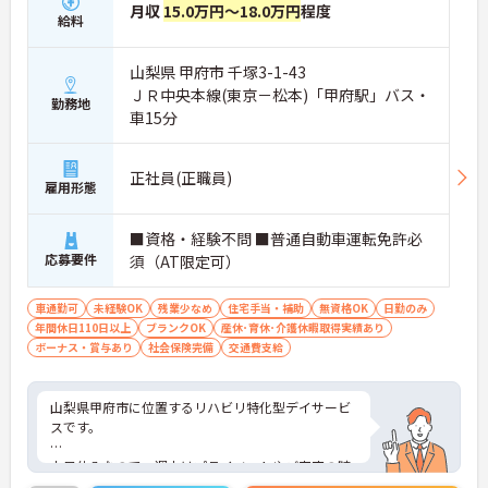
月収
15.0万円～18.0万円
程度
給料
山梨県 甲府市 千塚3-1-43
ＪＲ中央本線(東京－松本)「甲府駅」バス・
勤務地
車15分
正社員(正職員)
雇用形態
■資格・経験不問 ■普通自動車運転免許必
応募要件
須（AT限定可）
車通勤可
未経験OK
残業少なめ
住宅手当・補助
無資格OK
日勤のみ
年間休日110日以上
ブランクOK
産休･育休･介護休暇取得実績あり
ボーナス・賞与あり
社会保険完備
交通費支給
山梨県甲府市に位置するリハビリ特化型デイサービ
スです。
土日休みなので、週末はプライベートやご家庭の時
間を大切にしていただけます。