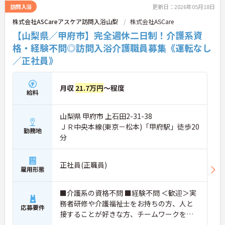
訪問入浴
更新日：2026年05月18日
株式会社ASCareアスケア訪問入浴山梨
株式会社ASCare
【山梨県／甲府市】完全週休二日制！介護系資
格・経験不問◎訪問入浴介護職員募集《運転なし
／正社員》
月収
21.7万円
～程度
給料
山梨県 甲府市 上石田2-31-38
ＪＲ中央本線(東京－松本)「甲府駅」徒歩20
勤務地
分
正社員(正職員)
雇用形態
■介護系の資格不問 ■経験不問 ＜歓迎＞実
務者研修や介護福祉士をお持ちの方、人と
応募要件
接することが好きな方、チームワークを重
視する人