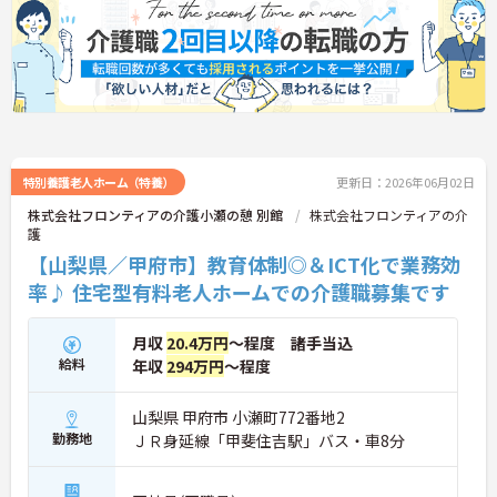
特別養護老人ホーム（特養）
更新日：2026年06月02日
株式会社フロンティアの介護小瀬の憩 別館
株式会社フロンティアの介
護
【山梨県／甲府市】教育体制◎＆ICT化で業務効
率♪ 住宅型有料老人ホームでの介護職募集です
月収
20.4万円
～程度 諸手当込
給料
年収
294万円
～程度
山梨県 甲府市 小瀬町772番地2
勤務地
ＪＲ身延線「甲斐住吉駅」バス・車8分