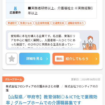
■実務者研修以上、介護福祉士 ※実務経験1
応募要件
年以上
車通勤可
残業少なめ
社会保険完備
交通費支給
退職金制度あり
愛知県に本社を構える企業です。名古屋、東海エリ
アを中心に幅広く展開し、入居者様一人ひとりにあ
った施設で、のびのびと笑顔ある生活を送っていた
だけるよう、職員一丸となりサポートしています。
介護士のほか管理栄養士や音楽療法士など、さまざ
まな専門知識を持ったスタッフが在籍し、各セクシ
詳細を見る
無料
紹介してもらう
ョンの垣根を超えて連携もしっかりとあり、相談し
やすい環境です。現場のICT化も進んでおり、iPadを
使ってケア記録ができるシステムを導入したり、Blu
etooth通信でバイタル測定機器を連動させたりと、
業務の負担、効率化にも力を入れいています。その
グループホーム
更新日：2026年06月02日
分残業も少なくなり、また、ご利用者様との時間も
株式会社フロンティアの介護おおさとの憩
株式会社フロンティアの介
大切にしていただけます。ご興味のある方は、お気
護
軽にお問い合わせください。
【山梨県／甲府市】教育体制◎＆ICT化で業務効
率♪グループホームでの介護職募集です