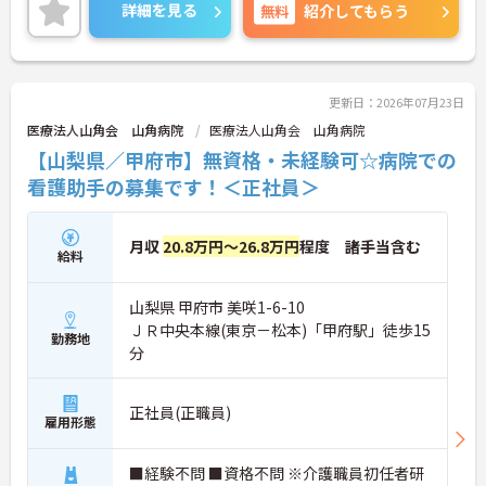
も近く、一人ひとりに寄り添ったケアが実現できま
【全国展開の安定基盤と日勤のみの環境で長期的な
詳細を見る
無料
紹介してもらう
す。福利厚生も整っており長く安心してご就業でき
キャリアを描けます】
る環境です。ご興味ある方には、面接対策ポイント
・全国367拠点以上を展開する大手グループの運営
など、さらに詳細をお話しいたしますのでお気軽に
により、安定した環境で長く働き続けることができ
ご相談ください！
ます
更新日：2026年07月23日
・日勤のみの勤務で転勤の心配もないため、地元で
ご家庭と両立しながら長期的な視点でキャリアを築
医療法人山角会 山角病院
医療法人山角会 山角病院
けます
【山梨県／甲府市】無資格・未経験可☆病院での
看護助手の募集です！＜正社員＞
月収
20.8万円～26.8万円
程度 諸手当含む
給料
山梨県 甲府市 美咲1-6-10
ＪＲ中央本線(東京－松本)「甲府駅」徒歩15
勤務地
分
正社員(正職員)
雇用形態
■経験不問 ■資格不問 ※介護職員初任者研