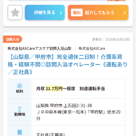
介護士のほか管理栄養士や音楽療法士など、さまざ
まな専門知識を持ったスタッフが在籍し、各セクシ
詳細を見る
無料
紹介してもらう
ョンの垣根を超えて連携もしっかりとあり、相談し
やすい環境です。現場のICT化も進んでおり、iPadを
使ってケア記録ができるシステムを導入したり、Blu
etooth通信でバイタル測定機器を連動させたりと、
業務の負担、効率化にも力を入れいています。その
訪問入浴
更新日：2026年05月18日
分残業も少なくなり、また、ご利用者様との時間も
株式会社ASCareアスケア訪問入浴山梨
株式会社ASCare
大切にしていただけます。ご興味のある方は、お気
軽にお問い合わせください。
【山梨県／甲府市】完全週休二日制！介護系資
格・経験不問◎訪問入浴オペレーター《運転あり
／正社員》
月収
21.7万円
～程度 別途運転手当
給料
山梨県 甲府市 上石田2-31-38
ＪＲ中央本線(東京－松本)「甲府駅」徒歩20
勤務地
分
正社員(正職員)