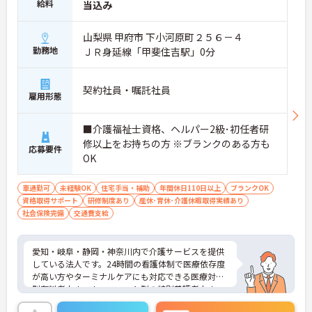
給料
できます】
当込み
・入社時研修やサービス別研修など多彩な研修があ
るため、着実に知識と技術を深められます
山梨県 甲府市 下小河原町２５６－４
・OJT研修を通じて現場での実践的なサポートを受
勤務地
ＪＲ身延線「甲斐住吉駅」0分
けられるので、安心して業務をスタートできます
【リフレッシュ休暇を活用して無理なく長く働ける
環境です】
契約社員・嘱託社員
・有給休暇とは別に年間17日間のリフレッシュ休暇
雇用形態
があるため、心身ともにしっかりと休むことができ
ます
■介護福祉士資格、ヘルパー2級･初任者研
・平日の休暇取得もしやすい体制により、ご自身の
時間やご家族との時間を大切にしながら働き続けら
修以上をお持ちの方 ※ブランクのある方も
応募要件
れます
OK
【特別報酬制度で日々の頑張りが評価につながりま
す】
車通勤可
未経験OK
住宅手当・補助
年間休日110日以上
ブランクOK
・業績や評価に応じた特別報酬制度が設けられてい
資格取得サポート
研修制度あり
産休･育休･介護休暇取得実績あり
るため、日々の努力が還元されるやりがいを感じら
社会保険完備
交通費支給
れます
【自分らしいスタイルでいきいきと活躍できる環境
です】
愛知・岐阜・静岡・神奈川内で介護サービスを提供
・髪色や髪型、ネイルなどが原則自由となっている
している法人です。24時間の看護体制で医療依存度
ため、個性を大切にしながら働くことができます
が高い方やターミナルケアにも対応できる医療対応
・社員一人ひとりの価値観を尊重する社風のもと
型有料老人ホーム、ユニット型の特別養護老人ホー
で、無理なくご自身らしく働き続けることが期待で
ムを運営しています。利用者様とスタッフとの距離
きます