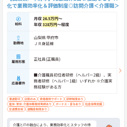
化で業務効率化＆評価制度◎訪問介護＜介護職＞
月収
26.5万円
～
給料
年収
328万円
～程度
山梨県 甲府市
勤務地
ＪＲ身延線
正社員(正職員)
雇用形態
■介護職員初任者研修（ヘルパー2級）、実
務者研修（ヘルパー1級）いずれか ※介護実
応募要件
務経験がある方
車通勤可
日勤のみ
資格取得サポート
研修制度あり
産休･育休･介護休暇取得実績あり
ボーナス・賞与あり
社会保険完備
交通費支給
退職金制度あり
介護とITの融合により、業務効率化とスタッフの待