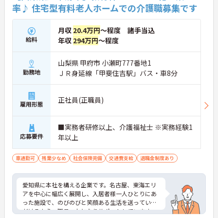
率♪ 住宅型有料老人ホームでの介護職募集です
月収
20.4万円
～程度 諸手当込
給料
年収
294万円
～程度
山梨県 甲府市 小瀬町777番地1
勤務地
ＪＲ身延線「甲斐住吉駅」バス・車8分
正社員(正職員)
雇用形態
■実務者研修以上、介護福祉士 ※実務経験1
応募要件
年以上
車通勤可
残業少なめ
社会保険完備
交通費支給
退職金制度あり
愛知県に本社を構える企業です。名古屋、東海エリ
アを中心に幅広く展開し、入居者様一人ひとりにあ
った施設で、のびのびと笑顔ある生活を送っていた
だけるよう、職員一丸となりサポートしています。