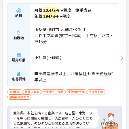
月収
20.4万円
～程度 諸手当込
給料
年収
294万円
～程度
山梨県 甲府市 大里町3375-1
ＪＲ中央本線(東京－松本)「甲府駅」バス・
勤務地
車15分
正社員(正職員)
雇用形態
■実務者研修以上、介護福祉士 ※実務経験1
応募要件
年以上
車通勤可
残業少なめ
住宅手当・補助
社会保険完備
交通費支給
退職金制度あり
愛知県に本社を構える企業です。名古屋、東海エリ
アを中心に幅広く展開し、入居者様一人ひとりにあ
った施設で、のびのびと笑顔ある生活を送っていた
だけるよう、職員一丸となりサポートしています。