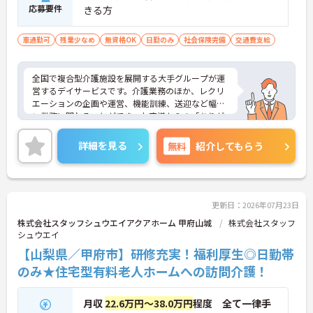
応募要件
きる方
車通勤可
残業少なめ
無資格OK
日勤のみ
社会保険完備
交通費支給
全国で複合型介護施設を展開する大手グループが運
営するデイサービスです。介護業務のほか、レクリ
エーションの企画や運営、機能訓練、送迎など幅広
い業務に関わることができ、お客様からの「ありが
とう」を直接やりがいにできる環境です。有給休暇
とは別に年間17日間のリフレッシュ休暇が付与さ
詳細を見る
無料
紹介してもらう
れ、平日の取得もしやすいため、ご家庭との両立や
ご自身の趣味など、プライベートを大切にしながら
日勤帯で無理なく働き続けられます。髪色やネイル
なども原則自由となっており、ご自身のスタイルを
保ちながらいきいきと働ける点も魅力です。また、
更新日：2026年07月23日
個人の評価等に応じて支払われる特別報酬制度があ
株式会社スタッフシュウエイアクアホーム 甲府山城
株式会社スタッフ
り、頑張りがしっかりと還元されます。定年後も70
シュウエイ
歳まで再雇用制度を利用して働けるため、資格と経
【山梨県／甲府市】研修充実！福利厚生◎日勤帯
験を活かして長く安定したキャリアを築いていきた
い方に大変おすすめの求人です。
のみ★住宅型有料老人ホームへの訪問介護！
★おすすめPOINT★
月収
22.6万円～38.0万円
程度 全て一律手
【充実した研修体制でさらなるスキルアップが期待