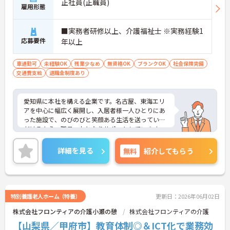
正社員(正職員)
雇用形態
■実務者研修以上、介護福祉士 ※実務経験1
応募要件
年以上
車通勤可
未経験OK
残業少なめ
無資格OK
ブランクOK
社会保険完備
交通費支給
退職金制度あり
愛知県に本社を構える企業です。名古屋、東海エリ
アを中心に幅広く展開し、入居者様一人ひとりにあ
った施設で、のびのびと笑顔ある生活を送っていた
だけるよう、職員一丸となりサポートしています。
介護士のほか管理栄養士や音楽療法士など、さまざ
まな専門知識を持ったスタッフが在籍し、各セクシ
詳細を見る
無料
紹介してもらう
ョンの垣根を超えて連携もしっかりとあり、相談し
やすい環境です。現場のICT化も進んでおり、iPadを
使ってケア記録ができるシステムを導入したり、Blu
etooth通信でバイタル測定機器を連動させたりと、
業務の負担、効率化にも力を入れいています。その
特別養護老人ホーム（特養）
更新日：2026年06月02日
分残業も少なくなり、また、ご利用者様との時間も
株式会社フロンティアの介護小瀬の憩
株式会社フロンティアの介護
大切にしていただけます。ご興味のある方は、お気
軽にお問い合わせください。
【山梨県／甲府市】教育体制◎＆ICT化で業務効