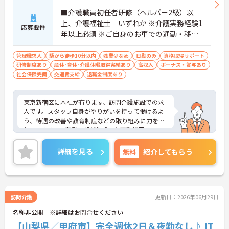
個人の頑張りが給与に還元される仕組みが整ってい
■介護職員初任者研修（ヘルパー2級）以
ます
上、介護福祉士 いずれか ※介護実務経験1
・サービス提供責任者や管理者へのキャリアアップ
応募要件
年以上必須 ※ご自身のお車での通勤・移動
も目指せます
が可能な方
【IT化と手厚いフォロー体制により、業務のストレ
管理職求人
駅から徒歩10分以内
残業少なめ
日勤のみ
資格取得サポート
スを軽減できます】
研修制度あり
産休･育休･介護休暇取得実績あり
高収入
ボーナス・賞与あり
・記録票の提出やシフト確認をすべてスマートフォ
社会保険完備
交通費支給
退職金制度あり
ンで行えるため、手書きの書類作成や事業所への移
動の手間が省けケア業務に集中できます
・定期的な面談を通じて上司がフォローする体制が
東京新宿区に本社が有ります、訪問介護施設での求
あり、訪問介護でありながら孤立することなくチー
人です。スタッフ自身がやりがいを持って働けるよ
ムの支援を受けながら業務に取り組めます
う、待遇の改善や教育制度などの取り組みに力を入
れています。IT事業本部が作成した事務処理ソフト
を導入しており、事務作業は少なく、その分ご利用
者様への対応を重視することもできます。入社後の
詳細を見る
無料
紹介してもらう
研修はもちろん、介護技術研修、PC研修、マナー研
修、資格取得のための勉強会等ステップに応じて用
意されており安心してご就業いただけます。
ご興味を持たれた方は面接対策ポイントや求人の詳
細などお話しいたしますのでお気軽にお問い合わせ
訪問介護
更新日：2026年06月29日
下さい。
名称非公開 ※詳細はお問合せください
【山梨県／甲府市】完全週休2日＆夜勤なし♪ IT