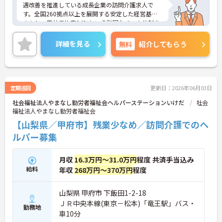
遇改善を推進している成長企業の訪問介護求人で
す。全国260拠点以上を展開する安定した経営基盤
のもと、正社員比率94%という強固なチーム体制を
構築しています。資格手当や年2回の評価面談など、
専門資格と成果が収入に直結する仕組みが整ってい
詳細を見る
無料
紹介してもらう
ます。夜勤なしの完全週休2日制（曜日固定）を採用
し、日々の記録業務はスマートフォンで完結するた
め、施設勤務特有の不規則なシフトや煩雑な事務作
業の負担を抑え、ケアに専念できます。定期的な面
談で不安を解消できるフォロー体制もあり、介護福
定期巡回
更新日：2026年06月03日
祉士の資格取得やサ責や管理者への着実なキャリア
社会福祉法人やまなし勤労者福祉会ヘルパーステーションいけだ
社会
アップを目指す有資格者の方に推奨できる環境で
福祉法人やまなし勤労者福祉会
す。
【山梨県／甲府市】残業少なめ／訪問介護でのヘ
★おすすめPOINT★
ルパー募集
【夜勤なし・曜日固定の休日で、身体への負担を抑
えた働き方が実現できます】
・8:00～19:00の間での実働8時間勤務で夜勤が存在
月収
16.3万円～31.0万円
程度 共済手当込み
しないため、生活リズムを整えながら健康的に働き
給料
年収
268万円～370万円
程度
続けることができます
・完全週休2日制（曜日固定）を採用していること
により、先々の予定が立てやすくプライベートの時
山梨県 甲府市 下飯田1-2-18
間をしっかりと確保できる環境です
ＪＲ中央本線(東京－松本)「竜王駅」バス・
勤務地
車10分
【専門資格を活かした収入アップと明確なキャリア