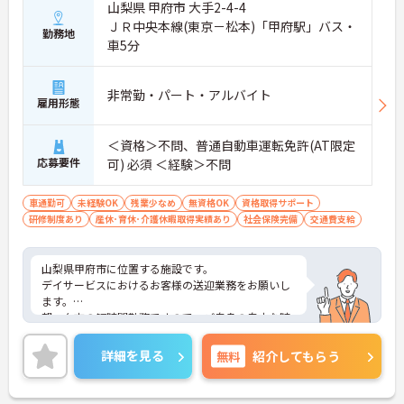
山梨県 甲府市 大手2-4-4
ＪＲ中央本線(東京－松本)「甲府駅」バス・
勤務地
車5分
非常勤・パート・アルバイト
雇用形態
＜資格＞不問、普通自動車運転免許(AT限定
応募要件
可) 必須 ＜経験＞不問
車通勤可
未経験OK
残業少なめ
無資格OK
資格取得サポート
研修制度あり
産休･育休･介護休暇取得実績あり
社会保険完備
交通費支給
山梨県甲府市に位置する施設です。
デイサービスにおけるお客様の送迎業務をお願いし
ます。
朝・夕方の短時間勤務ですので、ご自身の自由な時
間を確保しながら働くことができます。
ご興味ある方には、面接対策ポイントなど、さらに
詳細を見る
無料
紹介してもらう
詳細をお話しいたしますのでお気軽にご相談くださ
い！