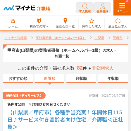
0
0
求人検索
会員登録
メニュー
ホーム
初めての方へ
面談会場一覧
保存した求人
最近見た求人
マイナビ介護職
実務者研修（ホームヘルパー1級）
山梨県
甲府市
甲府市(山梨県)の実務者研修（ホームヘルパー1級）
の求人・
転職一覧
82
この条件の介護・福祉求人数
非公開求人
件 ＋
おすすめ順
新着順
月収順
年収順
通所介護（デイサービス）
更新日：2026年08月07日
名称非公開 ※詳細はお問合せください
【山梨県／甲府市】各種手当充実！年間休日115
日♪サービス付き高齢者向け住宅／介護職＜正社
員＞