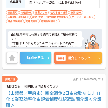
応募要件
修（ヘルパー2級）以上あれば尚可
車通勤可
未経験OK
残業少なめ
住宅手当・補助
無資格OK
年間休日110日以上
産休･育休･介護休暇取得実績あり
ボーナス・賞与あり
社会保険完備
交通費支給
退職金制度あり
山梨県甲府市に位置する病院で看護助手職の募集で
す！
年間休日115日もあるためプライベートとの両立を
目指す方におすすめの環境です◎現場経験のない方
でもチャレンジできる職場で、しっかりとしたフォ
ロー体制で、経験に関わらず安心してスタートでき
詳細を見る
無料
紹介してもらう
ます。
こちらの求人にご興味がございましたら面接のポイ
ントもお伝えしますので是非ご応募お待ちしており
ます。
訪問介護
更新日：2026年07月07日
名称非公開 ※詳細はお問合せください
【山梨県／甲府市】完全週休2日＆夜勤なし♪ IT
化で業務効率化＆評価制度◎駅近訪問介護＜介護
職＞