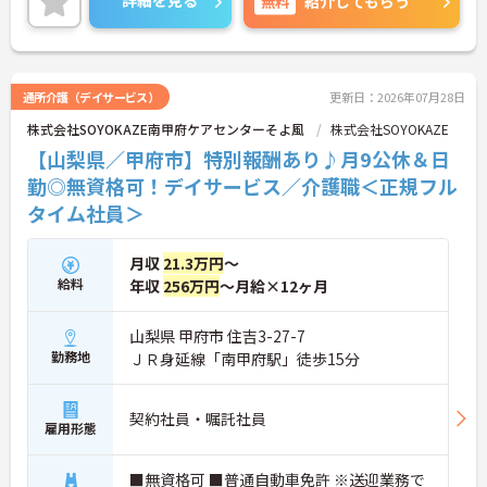
詳細を見る
無料
紹介してもらう
通所介護（デイサービス）
更新日：2026年07月28日
株式会社SOYOKAZE南甲府ケアセンターそよ風
株式会社SOYOKAZE
【山梨県／甲府市】特別報酬あり♪月9公休＆日
勤◎無資格可！デイサービス／介護職＜正規フル
タイム社員＞
月収
21.3万円
～
給料
年収
256万円
～月給×12ヶ月
山梨県 甲府市 住吉3-27-7
勤務地
ＪＲ身延線「南甲府駅」徒歩15分
契約社員・嘱託社員
雇用形態
■無資格可 ■普通自動車免許 ※送迎業務で