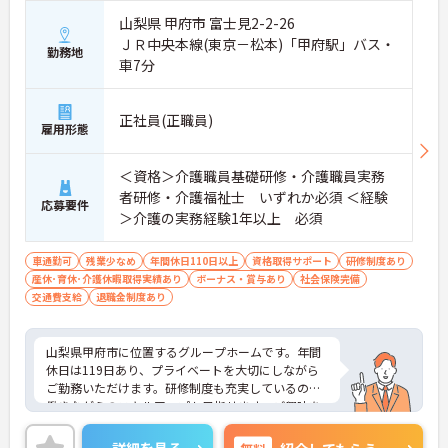
山梨県 甲府市 富士見2-2-26
ＪＲ中央本線(東京－松本)「甲府駅」バス・
勤務地
車7分
正社員(正職員)
雇用形態
＜資格＞介護職員基礎研修・介護職員実務
者研修・介護福祉士 いずれか必須 ＜経験
応募要件
＞介護の実務経験1年以上 必須
車通勤可
残業少なめ
年間休日110日以上
資格取得サポート
研修制度あり
産休･育休･介護休暇取得実績あり
ボーナス・賞与あり
社会保険完備
交通費支給
退職金制度あり
山梨県甲府市に位置するグループホームです。年間
休日は119日あり、プライベートを大切にしながら
ご勤務いただけます。研修制度も充実しているので
働きながらのスキルアップも目指せます。ご興味を
お持ちの方はお気軽にお問い合わせください。