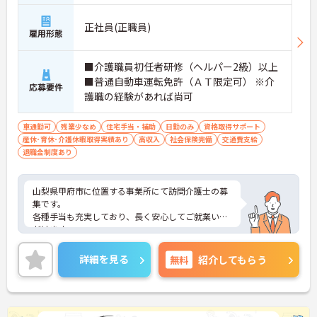
形成が期待できます】
・資格手当が支給されるほか、年2回の評価面談で
正社員(正職員)
雇用形態
個人の頑張りが給与に還元される仕組みが整ってい
ます
・サービス提供責任者や管理者へのキャリアアップ
■介護職員初任者研修（ヘルパー2級）以上
も目指せます
■普通自動車運転免許（ＡＴ限定可） ※介
応募要件
護職の経験があれば尚可
【IT化と手厚いフォロー体制により、業務のストレ
スを軽減できます】
・記録票の提出やシフト確認をすべてスマートフォ
車通勤可
残業少なめ
住宅手当・補助
日勤のみ
資格取得サポート
ンで行えるため、手書きの書類作成や事業所への移
産休･育休･介護休暇取得実績あり
高収入
社会保険完備
交通費支給
動の手間が省けケア業務に集中できます
退職金制度あり
・定期的な面談を通じて上司がフォローする体制が
あり、訪問介護でありながら孤立することなくチー
ムの支援を受けながら業務に取り組めます
山梨県甲府市に位置する事業所にて訪問介護士の募
集です。
各種手当も充実しており、長く安心してご就業いた
だけます。
残業少なめなので出勤日でもプライベートの時間を
確保して頂けますよ★
詳細を見る
無料
紹介してもらう
ご興味のある方は是非お気軽にお問い合わせくださ
い。