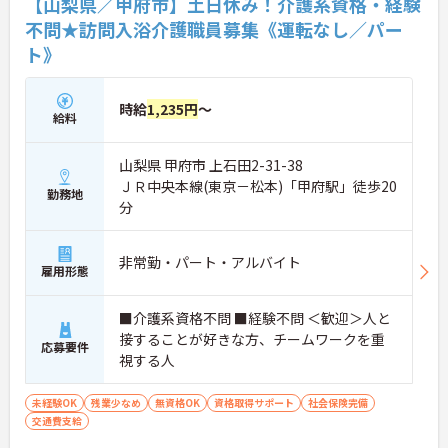
【山梨県／甲府市】土日休み！介護系資格・経験
不問★訪問入浴介護職員募集《運転なし／パー
ト》
時給
1,235円
～
給料
山梨県 甲府市 上石田2-31-38
ＪＲ中央本線(東京－松本)「甲府駅」徒歩20
勤務地
分
非常勤・パート・アルバイト
雇用形態
■介護系資格不問 ■経験不問 ＜歓迎＞人と
接することが好きな方、チームワークを重
応募要件
視する人
未経験OK
残業少なめ
無資格OK
資格取得サポート
社会保険完備
交通費支給