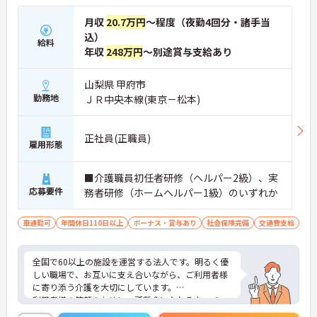
月収
20.7万円
～程度（夜勤4回分・諸手当
込）
給料
年収
248万円
～別途賞与支給あり
山梨県 甲府市
勤務地
ＪＲ中央本線(東京－松本)
正社員(正職員)
雇用形態
■介護職員初任者研修（ヘルパー2級）、実
応募要件
務者研修（ホームヘルパー1級）のいずれか
車通勤可
年間休日110日以上
ボーナス・賞与あり
社会保険完備
交通費支給
全国で60以上の施設を運営する法人です。明るく優
しい職場で、お互いに支え合いながら、ご利用者様
に寄り添う介護を大切にしています。
利用者様の笑顔のために一所懸命になれる方・チー
ム連携を大切に勤務出来る方を歓迎しています。