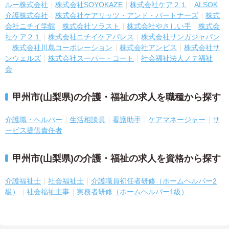
ルー株式会社
株式会社SOYOKAZE
株式会社ケア２１
ALSOK
介護株式会社
株式会社ケアリッツ・アンド・パートナーズ
株式
会社ニチイ学館
株式会社ソラスト
株式会社やさしい手
株式会
社ケア２１
株式会社ニチイケアパレス
株式会社サンガジャパン
株式会社川島コーポレーション
株式会社アンビス
株式会社サ
ンウェルズ
株式会社スーパー・コート
社会福祉法人ノテ福祉
会
甲州市(山梨県)の介護・福祉の求人を職種から探す
介護職・ヘルパー
生活相談員
看護助手
ケアマネージャー
サ
ービス提供責任者
甲州市(山梨県)の介護・福祉の求人を資格から探す
介護福祉士
社会福祉士
介護職員初任者研修（ホームヘルパー2
級）
社会福祉主事
実務者研修（ホームヘルパー1級）