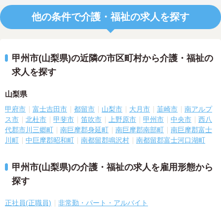
他の条件で介護・福祉の求人を探す
甲州市(山梨県)の近隣の市区町村から介護・福祉の
求人を探す
山梨県
甲府市
富士吉田市
都留市
山梨市
大月市
韮崎市
南アルプ
ス市
北杜市
甲斐市
笛吹市
上野原市
甲州市
中央市
西八
代郡市川三郷町
南巨摩郡身延町
南巨摩郡南部町
南巨摩郡富士
川町
中巨摩郡昭和町
南都留郡鳴沢村
南都留郡富士河口湖町
甲州市(山梨県)の介護・福祉の求人を雇用形態から
探す
正社員(正職員)
非常勤・パート・アルバイト