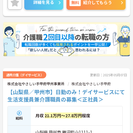
に詳細をお話しいたしますので、お気軽にご相談く
詳細を見る
無料
紹介してもらう
ださい。
通所介護（デイサービス）
更新日：2025年05月07日
株式会社やさしい手甲府甲州事業所
株式会社やさしい手甲府
【山梨県／甲州市】日勤のみ！デイサービスにて
生活支援員兼介護職員の募集＜正社員＞
月収
21.1万円～27.8万円
程度
給料
山梨県 甲州市 勝沼町山1111-1