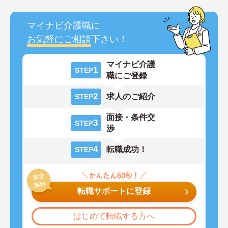
マイナビ介護職に
お気軽にご相談
下さい！
マイナビ介護
1
STEP
職にご登録
2
求人のご紹介
STEP
面接・条件交
3
STEP
渉
4
転職成功！
STEP
転職サポートに登録
はじめて転職する方へ