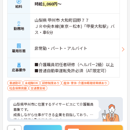
時給
1,060円
～
給料
山梨県 甲州市 大和町田野７７
ＪＲ中央本線(東京－松本)「甲斐大和駅」バ
勤務地
ス・車6分
非常勤・パート・アルバイト
雇用形態
■介護職員初任者研修（ヘルパー2級）以上
応募要件
■普通自動車運転免許必須（AT限定可）
車通勤可
未経験OK
研修制度あり
産休･育休･介護休暇取得実績あり
社会保険完備
交通費支給
山梨県甲州市に位置するデイサービスにて介護職員
募集です。
成長しながら仕事ができる企業を目指しており、
様々な研修を取り揃えています。
ご興味のある方には、面接対策ポイントなど、さら