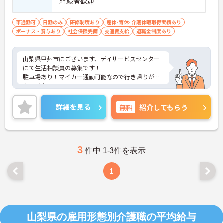
経験者歓迎
車通勤可
日勤のみ
研修制度あり
産休･育休･介護休暇取得実績あり
ボーナス・賞与あり
社会保険完備
交通費支給
退職金制度あり
山梨県甲州市にございます、デイサービスセンター
にて生活相談員の募集です！
駐車場あり！マイカー通勤可能なので行き帰りがス
ムーズ♪
育児休暇制度がありますので、ライフステージに応
じて長くお仕事を続けていくことができます◎
詳細を見る
無料
紹介してもらう
ご興味のある方は、マイナビ介護職までお問い合わ
せください。
3
件中 1-3件を表示
1
山梨県の雇用形態別介護職の平均給与