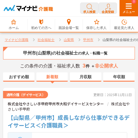
0
0
求人検索
会員登録
メニュー
ホーム
初めての方へ
面談会場一覧
保存した求人
最近見た求人
マイナビ介護職
社会福祉士
山梨県
甲州市
山梨県の社会福祉士の
甲州市(山梨県)の社会福祉士
の求人・転職一覧
3
この条件の介護・福祉求人数
非公開求人
件 ＋
おすすめ順
新着順
月収順
年収順
通所介護（デイサービス）
更新日：2025年11月11日
株式会社やさしい手甲府甲州市大和デイサービスセンター
株式会社や
さしい手甲府
【山梨県／甲州市】成長しながら仕事ができるデ
イサービス＜介護職員＞