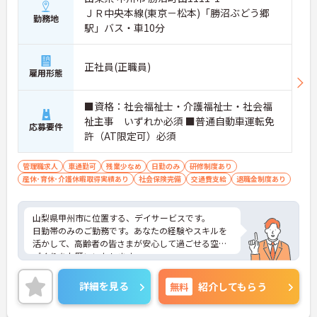
ＪＲ中央本線(東京－松本)「勝沼ぶどう郷
勤務地
駅」バス・車10分
正社員(正職員)
雇用形態
■資格：社会福祉士・介護福祉士・社会福
祉主事 いずれか必須 ■普通自動車運転免
応募要件
許（AT限定可）必須
管理職求人
車通勤可
残業少なめ
日勤のみ
研修制度あり
産休･育休･介護休暇取得実績あり
社会保険完備
交通費支給
退職金制度あり
山梨県甲州市に位置する、デイサービスです。
日勤帯のみのご勤務です。あなたの経験やスキルを
活かして、高齢者の皆さまが安心して過ごせる空間
づくりをお願いいたします。
駐車場を完備しており、マイカー通勤可能で通勤が
スムーズです。
詳細を見る
無料
紹介してもらう
ご興味をお持ちの方はお気軽にお問い合わせくださ
い。