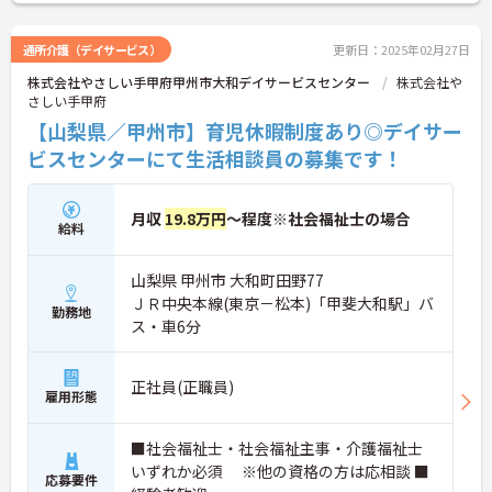
通所介護（デイサービス）
更新日：2025年02月27日
株式会社やさしい手甲府甲州市大和デイサービスセンター
株式会社や
さしい手甲府
【山梨県／甲州市】育児休暇制度あり◎デイサー
ビスセンターにて生活相談員の募集です！
月収
19.8万円
～程度※社会福祉士の場合
給料
山梨県 甲州市 大和町田野77
ＪＲ中央本線(東京－松本)「甲斐大和駅」バ
勤務地
ス・車6分
正社員(正職員)
雇用形態
■社会福祉士・社会福祉主事・介護福祉士
いずれか必須 ※他の資格の方は応相談 ■
応募要件