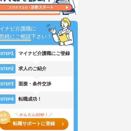
イナビ介護職に
気軽にご相談
下さい！
1
マイナビ介護職にご登録
STEP
2
求人のご紹介
STEP
3
面接・条件交渉
STEP
4
転職成功！
STEP
転職サポートに登録