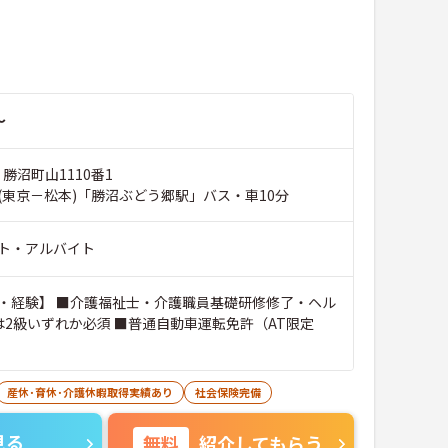
～
 勝沼町山1110番1
(東京－松本)「勝沼ぶどう郷駅」バス・車10分
ト・アルバイト
・経験】 ■介護福祉士・介護職員基礎研修修了・ヘル
は2級いずれか必須 ■普通自動車運転免許（AT限定
産休･育休･介護休暇取得実績あり
社会保険完備
見る
無料
紹介してもらう