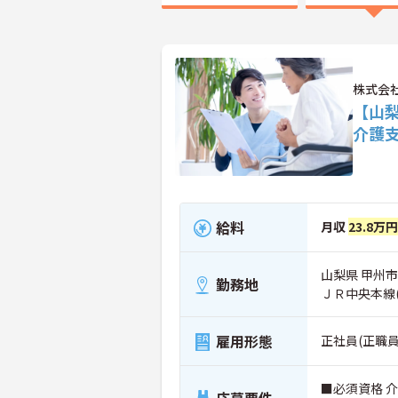
株式会
【山
介護
給料
月収
23.8万
山梨県 甲州
勤務地
ＪＲ中央本線
雇用形態
正社員(正職員
■必須資格 