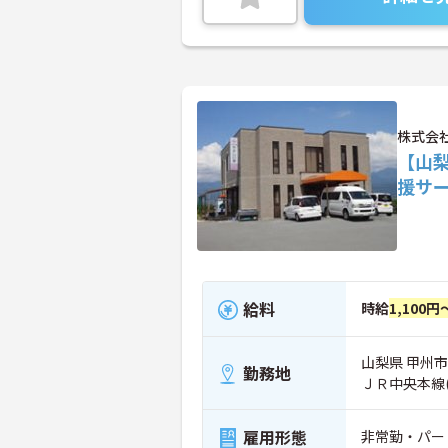
株式会
【山
援サ
給料
時給
1,100円
山梨県 甲州市
勤務地
ＪＲ中央本線
雇用形態
非常勤・パー