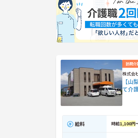
訪問介
株式会
【山
て介
給料
時給
1,100円