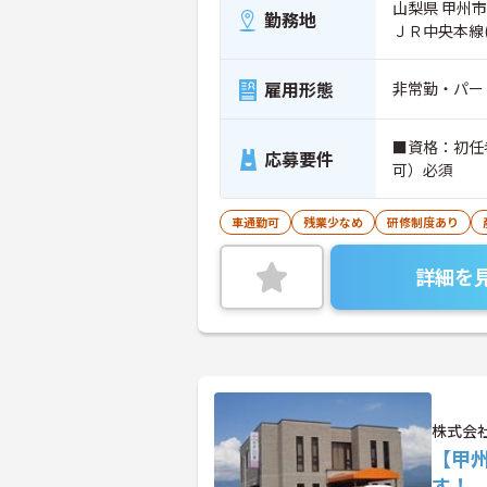
山梨県 甲州市
勤務地
ＪＲ中央本線
雇用形態
非常勤・パー
■資格：初任
応募要件
可）必須
車通勤可
残業少なめ
研修制度あり
詳細を
株式会
【甲
す！