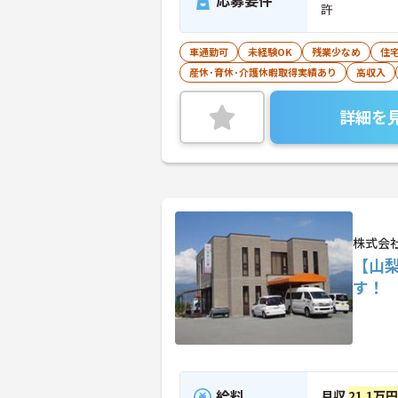
応募要件
許
車通勤可
未経験OK
残業少なめ
住
産休･育休･介護休暇取得実績あり
高収入
詳細を
株式会
【山
す！
給料
月収
21.1万