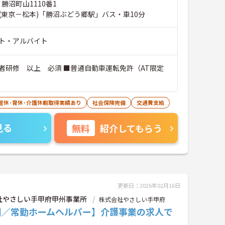
 勝沼町山1110番1
(東京－松本)「勝沼ぶどう郷駅」バス・車10分
ト・アルバイト
者研修 以上 必須 ■普通自動車運転免許（AT限定
産休･育休･介護休暇取得実績あり
社会保険完備
交通費支給
見る
無料
紹介してもらう
更新日：2026年02月16日
社やさしい手甲府甲州事業所
株式会社やさしい手甲府
州／常勤ホームヘルパー】介護事業の求人で