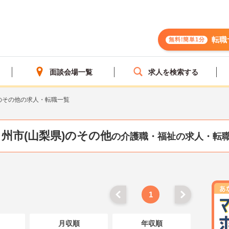
転職
無料!簡単1分
面談会場一覧
求人を検索する
のその他の求人・転職一覧
甲州市(山梨県)のその他
の介護職・福祉の求人・転
1
月収順
年収順