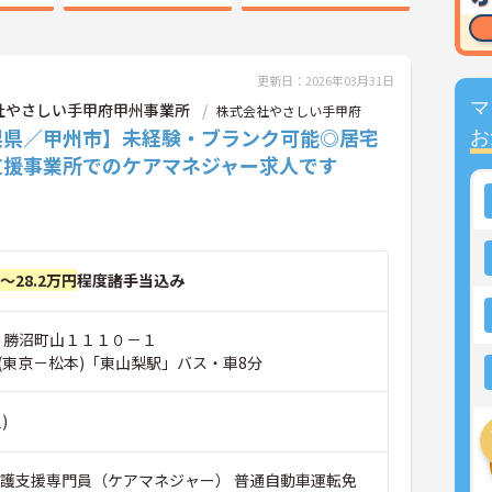
更新日：2026年03月31日
マ
社やさしい手甲府甲州事業所
株式会社やさしい手甲府
梨県／甲州市】未経験・ブランク可能◎居宅
お
支援事業所でのケアマネジャー求人です
円～28.2万円
程度諸手当込み
市 勝沼町山１１１０－１
(東京－松本)「東山梨駅」バス・車8分
)
介護支援専門員（ケアマネジャー） 普通自動車運転免