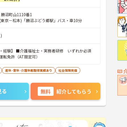
 勝沼町山1110番1
(東京－松本)「勝沼ぶどう郷駅」バス・車10分
)
・経験】 ■介護福祉士・実務者研修 いずれか必須
運転免許（AT限定可）
産休･育休･介護休暇取得実績あり
社会保険完備
見る
無料
紹介してもらう