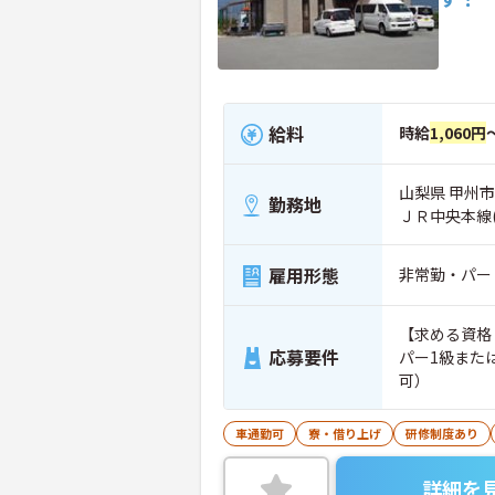
給料
時給
1,060円
山梨県 甲州市
勤務地
ＪＲ中央本線
雇用形態
非常勤・パー
【求める資格
応募要件
パー1級また
可）
車通勤可
寮・借り上げ
研修制度あり
詳細を