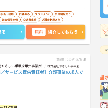
宅手当・補助
日勤のみ
ブランクOK
研修制度あり
社会保険完備
交通費支給
退職金制度あり
見る
無料
紹介してもらう
更新日：2026年03月31日
社やさしい手甲府甲州事業所
株式会社やさしい手甲府
梨／サービス提供責任者】介護事業の求人で
円～27.0万円