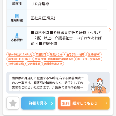
勤務地
ＪＲ身延線
正社員(正職員)
雇用形態
■資格不問 ■介護職員初任者研修（ヘルパ
ー2級）以上、介護福祉士 いずれかあれば
応募要件
尚可 ■経験不問
駅から徒歩10分以内
車通勤可
残業少なめ
住宅手当・補助
無資格OK
年間休日110日以上
産休･育休･介護休暇取得実績あり
ボーナス・賞与あり
社会保険完備
交通費支給
退職金制度あり
南巨摩郡身延町に位置する94床を有する療養病院で
のお仕事です。看護師の指示のもと、助手としての
業務をご担当いただきます。介護系の資格や経験が
無い方もチャレンジいただけます。側に専門職がい
る環境ですので安心して業務に専念いただけます。
月9～10日休み、残業は月平均1時間程度と少なく、
詳細を見る
無料
紹介してもらう
プライベートの時間も確保しやすいです。ご興味の
ある方には、面接対策ポイントなど、さらに詳細を
お話しいたしますのでお気軽にご相談ください！