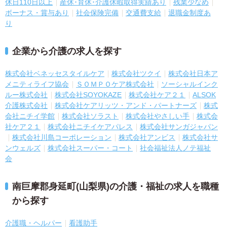
休日110日以上
産休･育休･介護休暇取得実績あり
残業少なめ
ボーナス・賞与あり
社会保険完備
交通費支給
退職金制度あ
り
企業から介護の求人を探す
株式会社ベネッセスタイルケア
株式会社ツクイ
株式会社日本ア
メニティライフ協会
ＳＯＭＰＯケア株式会社
ソーシャルインク
ルー株式会社
株式会社SOYOKAZE
株式会社ケア２１
ALSOK
介護株式会社
株式会社ケアリッツ・アンド・パートナーズ
株式
会社ニチイ学館
株式会社ソラスト
株式会社やさしい手
株式会
社ケア２１
株式会社ニチイケアパレス
株式会社サンガジャパン
株式会社川島コーポレーション
株式会社アンビス
株式会社サ
ンウェルズ
株式会社スーパー・コート
社会福祉法人ノテ福祉
会
南巨摩郡身延町(山梨県)の介護・福祉の求人を職種
から探す
介護職・ヘルパー
看護助手