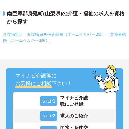
南巨摩郡身延町(山梨県)の介護・福祉の求人を資格
から探す
介護福祉士
介護職員初任者研修（ホームヘルパー2級）
実務者研
修（ホームヘルパー1級）
マイナビ介護職に
お気軽にご相談
下さい！
マイナビ介護
1
STEP
職にご登録
2
求人のご紹介
STEP
面接・条件交