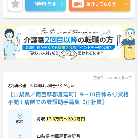
職場です。
詳細を見る
無料
紹介してもらう
ご興味のある方には、面接対策ポイントなど、さら
に詳細をご案内しますのでお気軽にご相談くださ
い！
更新日：2025年02月27日
名称非公開 ※詳細はお問合せください
【山梨県／南巨摩郡身延町】9～10日休み◎資格
不問！病院での看護助手募集《正社員》
月収
17.6万円～20.1万円
給料
山梨県 南巨摩郡身延町