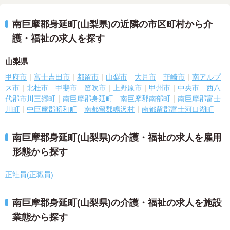
南巨摩郡身延町(山梨県)の近隣の市区町村から介
護・福祉の求人を探す
山梨県
甲府市
富士吉田市
都留市
山梨市
大月市
韮崎市
南アルプ
ス市
北杜市
甲斐市
笛吹市
上野原市
甲州市
中央市
西八
代郡市川三郷町
南巨摩郡身延町
南巨摩郡南部町
南巨摩郡富士
川町
中巨摩郡昭和町
南都留郡鳴沢村
南都留郡富士河口湖町
南巨摩郡身延町(山梨県)の介護・福祉の求人を雇用
形態から探す
正社員(正職員)
南巨摩郡身延町(山梨県)の介護・福祉の求人を施設
業態から探す