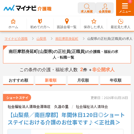
0
0
求人検索
会員登録
メニュー
ホーム
初めての方へ
面談会場一覧
保存した求人
最近見た求人
マイナビ介護職
山梨県
南巨摩郡身延町
山梨県の正社員(正職員)の求人
南巨摩郡身延町(山梨県)の正社員(正職員)
の介護職・福祉の求
人・転職一覧
2
この条件の介護・福祉求人数
非公開求人
件 ＋
おすすめ順
新着順
月収順
年収順
ショートステイ
更新日：2026年01月16日
社会福祉法人清珠会清珠荘 久遠の里
社会福祉法人清珠会
【山梨県／南巨摩郡】年間休日120日◎ショート
ステイにおける介護のお仕事です♪＜正社員＞