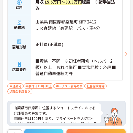
月収
15.5万円～33.3万円
程度 ※諸手当込
給料
み
山梨県 南巨摩郡身延町 梅平2412
勤務地
ＪＲ身延線「身延駅」バス・車4分
正社員(正職員)
雇用形態
■資格：不問 ※初任者研修（ヘルパー2
級）以上：あれば尚可 ■実務経験：必須 ■
応募要件
普通自動車運転免許
車通勤可
年間休日110日以上
ボーナス・賞与あり
社会保険完備
退職金制度あり
山梨県南巨摩郡に位置するショートステイにおける
介護職員の募集です。
年間休日は120日もあり、プライベートを大切にし
ながらご勤務いただけます。また、賞与は計4.0ヶ月
分の支給実績があり、頑張りがきちんと評価される