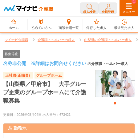
0
1
求人検索
会員登録
メニュー
ホーム
初めての方へ
面談会場一覧
保存した求人
最近見た求人
マイナビ介護職
介護職・ヘルパーの求人
山梨県の介護職・ヘルパー求人
募集停止
名称非公開 ※詳細はお問合せください
の介護職・ヘルパー求人
正社員(正職員)
グループホーム
【山梨県／甲府市】 大手グルー
プ企業のグループホームにて介護
職募集
更新日：2026年08月04日 求人番号：673421
勤務地