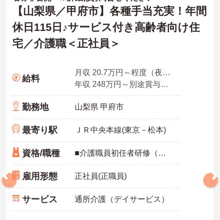
【山梨県／甲府市】各種手当充実！年間
休日115日♪サービス付き高齢者向け住
宅／介護職＜正社員＞
月収 20.7万円～程度（夜勤4回分・諸手当込）
給料
年収 248万円～別途賞与支給あり
勤務地
山梨県 甲府市
最寄り駅
ＪＲ中央本線(東京－松本)
資格/職種
■介護職員初任者研修（ヘルパー2級）、実務者研修（ホームヘルパー1級）のいずれか
雇用形態
正社員(正職員)
サービス
通所介護（デイサービス）