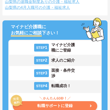
山梨県の退職金制度ありの介護・福祉求人
山梨県の4月入職可の介護・福祉求人
マイナビ介護職に
お気軽にご相談
下さい！
マイナビ介護
1
STEP
職にご登録
2
求人のご紹介
STEP
面接・条件交
3
STEP
渉
4
転職成功！
STEP
転職サポートに登録