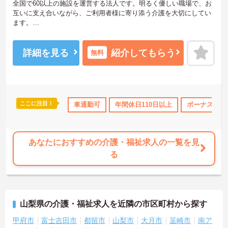
全国で60以上の施設を運営する法人です。明るく優しい職場で、お
互いに支え合いながら、ご利用者様に寄り添う介護を大切にしてい
ます。
利用者様の笑顔のために一所懸命になれる方・チーム連携を大切に
勤務出来る方を歓迎しています。
ご興味ある方には、面接対策ポイントなど、さらに詳細をお話しい
詳細を見る
紹介してもらう
無料
たしますのでお気軽にご相談ください！
ここに注目！
勤のみ
社会保険完備
車通勤可
交通費支給
年間休日110日以上
ボーナス・賞
あなたにおすすめの介護・福祉求人の一覧を見
る
山梨県の介護・福祉求人を近隣の市区町村から探す
甲府市
富士吉田市
都留市
山梨市
大月市
韮崎市
南ア