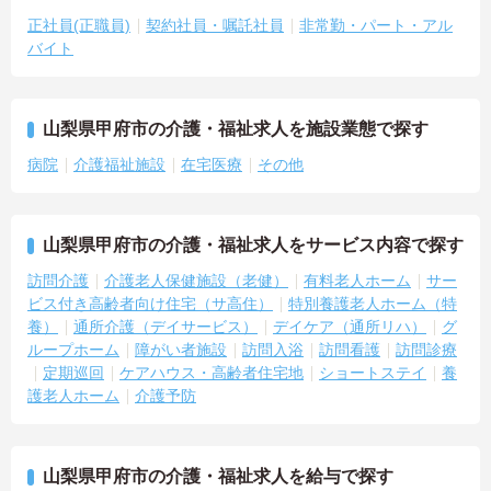
正社員(正職員)
契約社員・嘱託社員
非常勤・パート・アル
バイト
山梨県甲府市の介護・福祉求人を施設業態で探す
病院
介護福祉施設
在宅医療
その他
山梨県甲府市の介護・福祉求人をサービス内容で探す
訪問介護
介護老人保健施設（老健）
有料老人ホーム
サー
ビス付き高齢者向け住宅（サ高住）
特別養護老人ホーム（特
養）
通所介護（デイサービス）
デイケア（通所リハ）
グ
ループホーム
障がい者施設
訪問入浴
訪問看護
訪問診療
定期巡回
ケアハウス・高齢者住宅地
ショートステイ
養
護老人ホーム
介護予防
山梨県甲府市の介護・福祉求人を給与で探す