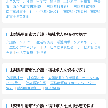
ルプス市
北杜市
甲斐市
笛吹市
上野原市
甲州市
中央
市
西八代郡市川三郷町
南巨摩郡身延町
南巨摩郡南部町
南巨摩郡富士川町
中巨摩郡昭和町
南都留郡鳴沢村
南都留
郡富士河口湖町
山梨県甲府市の介護・福祉求人を職種で探す
介護職・ヘルパー
生活相談員
看護助手
ケアマネージャー
主任ケアマネジャー
サービス提供責任者
サービス管理責
任者
生活支援員
管理者
山梨県甲府市の介護・福祉求人を資格で探す
介護福祉士
社会福祉士
介護職員初任者研修（ホームヘル
パー2級）
社会福祉主事
実務者研修（ホームヘルパー1
級）
精神保健福祉士
無資格OK
山梨県甲府市の介護・福祉求人を雇用形態で探す