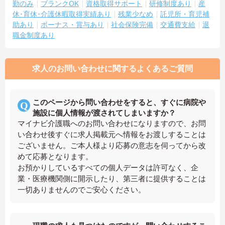
勤のみ
ブランクOK
資格取得サポート
研修制度あり
産
休･育休･介護休暇取得実績あり
残業少なめ
託児所・育児補
助あり
ボーナス・賞与あり
社会保険完備
交通費支給
退
職金制度あり
求人のお問い合わせに関するよくあるご質問
このページから問い合わせをすると、すぐに病院や
施設に個人情報が渡されてしまいますか？
マイナビ介護職へのお問い合わせになりますので、お問
い合わせ後すぐに求人掲載元へ情報をお渡しすることは
ございません。ご本人様より応募の意志を伺ってから改
めて応募となります。
お預かりしているすべての個人データは許可なく、企
業・医療機関側に開示したり、第三者に提供することは
一切ありませんのでご安心ください。