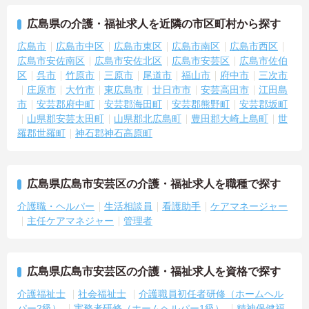
広島県の介護・福祉求人を近隣の市区町村から探す
広島市
広島市中区
広島市東区
広島市南区
広島市西区
広島市安佐南区
広島市安佐北区
広島市安芸区
広島市佐伯
区
呉市
竹原市
三原市
尾道市
福山市
府中市
三次市
庄原市
大竹市
東広島市
廿日市市
安芸高田市
江田島
市
安芸郡府中町
安芸郡海田町
安芸郡熊野町
安芸郡坂町
山県郡安芸太田町
山県郡北広島町
豊田郡大崎上島町
世
羅郡世羅町
神石郡神石高原町
広島県広島市安芸区の介護・福祉求人を職種で探す
介護職・ヘルパー
生活相談員
看護助手
ケアマネージャー
主任ケアマネジャー
管理者
広島県広島市安芸区の介護・福祉求人を資格で探す
介護福祉士
社会福祉士
介護職員初任者研修（ホームヘル
パー2級）
実務者研修（ホームヘルパー1級）
精神保健福