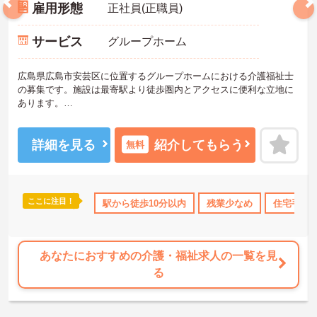
雇用形態
正社員(正職員)
サービス
グループホーム
広島県広島市安芸区に位置するグループホームにおける介護福祉士
の募集です。施設は最寄駅より徒歩圏内とアクセスに便利な立地に
あります。
年間休日は112日もあります。プライベートを大切にしながらご勤務
いただけます。資格やこれまでの経験を活かしながらご勤務いただ
ける環境です。
詳細を見る
紹介してもらう
無料
ご興味のある方には、面接対策ポイントなど、さらに詳細をご案内
しますのでお気軽にご相談ください！
ここに注目！
休･育休･介護休暇取得実績あり
駅から徒歩10分以内
社会保険完備
残業少なめ
交通費支給
住宅手当
退職金
あなたにおすすめの介護・福祉求人の一覧を見
る