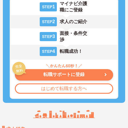
マイナビ介護
1
STEP
職にご登録
2
求人のご紹介
STEP
面接・条件交
3
STEP
渉
4
転職成功！
STEP
転職サポートに登録
はじめて転職する方へ