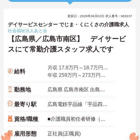
更新日：2026年06月02日 求人番号：683237
デイサービスセンター でじま・くにくさの介護職求人
社会福祉法人あと会
【広島県／広島市南区】 デイサービ
スにて常勤介護スタッフ求人です
月収 17.8万円～18.7万円程度（諸手当込み）
給料
年収 259万円～273万円程度（賞与3.0ヶ月分の場合）
勤務地
広島県 広島市南区 出島一丁目18番17号
最寄り駅
広島電鉄宇品線「宇品四丁目駅」徒歩14分
資格/職種
■介護職員初任者研修（ホームヘルパー2級）、実務者研修（ホームヘルパー1級）いずれかの資格お持ちの方 ※普通自動車免許（AT限定可）お持ちの方は尚良し ※ブランクのある方、未経験者応相談
雇用形態
正社員(正職員)