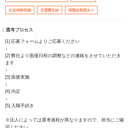
社会保険完備
交通費支給
退職金制度あり
選考プロセス
[1] 応募フォームよりご応募ください
↓
[2] 弊社より面接日程の調整などの連絡をさせていただき
ます
↓
[3] 面接実施
↓
[4] 内定
↓
[5] 入職手続き
※法人によっては選考過程が異なりますので、担当にご確
認ください