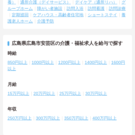
養）
通所介護（デイサービス）
デイケア（通所リハ）
グ
ループホーム
障がい者施設
訪問入浴
訪問看護
訪問診療
定期巡回
ケアハウス・高齢者住宅地
ショートステイ
養
護老人ホーム
介護予防
広島県広島市安芸区の介護・福祉求人を給与で探す
時給
850円以上
1000円以上
1200円以上
1400円以上
1600円
以上
月給
15万円以上
20万円以上
25万円以上
30万円以上
年収
250万円以上
300万円以上
350万円以上
400万円以上