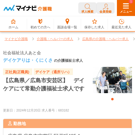
0
1
求人検索
会員登録
メニュー
ホーム
初めての方へ
面談会場一覧
保存した求人
最近見た求人
マイナビ介護職
介護職・ヘルパーの求人
広島県の介護職・ヘルパー求人
社会福祉法人あと会
デイケアりは・くにくさ
の介護福祉士求人
正社員(正職員)
デイケア（通所リハ）
【広島県／広島市安芸区】 デイ
ケアにて常勤介護福祉士求人です
更新日：2024年12月20日 求人番号：683182
勤務地