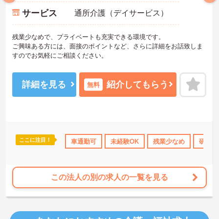
サービス
通所介護（デイサービス）
残業少なめで、プライベートも充実できる環境です。
ご興味ある方には、面接のポイントなど、さらに詳細をお話致しま
すのでお気軽にご相談ください。
詳細を見る
紹介してもらう
無料
ここに注目！
修制度あり
産休･育休･介護休暇取得実績あり
車通勤可
未経験OK
残業少なめ
交通費支給
研修制
この法人の別の求人の一覧を見る