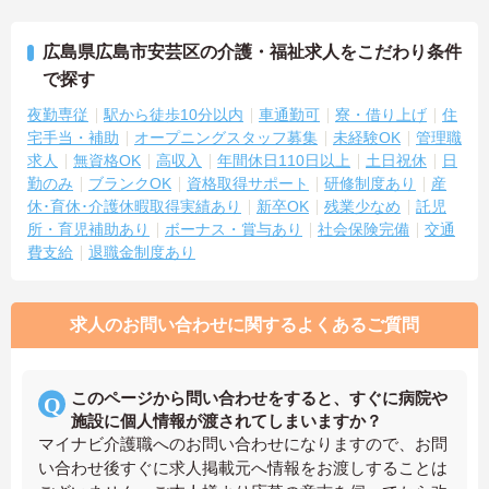
広島県広島市安芸区の介護・福祉求人をこだわり条件
で探す
夜勤専従
駅から徒歩10分以内
車通勤可
寮・借り上げ
住
宅手当・補助
オープニングスタッフ募集
未経験OK
管理職
求人
無資格OK
高収入
年間休日110日以上
土日祝休
日
勤のみ
ブランクOK
資格取得サポート
研修制度あり
産
休･育休･介護休暇取得実績あり
新卒OK
残業少なめ
託児
所・育児補助あり
ボーナス・賞与あり
社会保険完備
交通
費支給
退職金制度あり
求人のお問い合わせに関するよくあるご質問
このページから問い合わせをすると、すぐに病院や
施設に個人情報が渡されてしまいますか？
マイナビ介護職へのお問い合わせになりますので、お問
い合わせ後すぐに求人掲載元へ情報をお渡しすることは