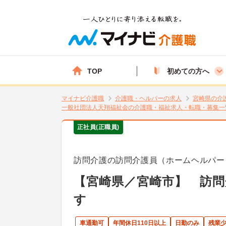
TOP
初めての方へ
マイナビ介護職
介護職・ヘルパーの求人
宮崎県の介
一般社団法人天翔福祉会の介護職・福祉求人・転職・募集一
正社員(正職員)
訪問介護の訪問介護員（ホームヘルパー
【宮崎県／宮崎市】 訪問
す
車通勤可
年間休日110日以上
日勤のみ
残業