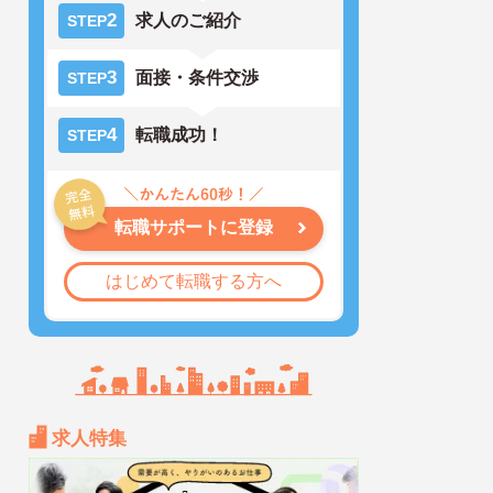
2
求人のご紹介
STEP
3
面接・条件交渉
STEP
4
転職成功！
STEP
転職サポートに登録
はじめて転職する方へ
求人特集