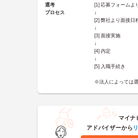
選考
[1] 応募フォーム
プロセス
↓
[2] 弊社より面
↓
[3] 面接実施
↓
[4] 内定
↓
[5] 入職手続き
※法人によっては
マイナ
アドバイザーから