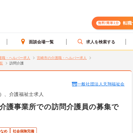
転職
無料!簡単1分
面談会場一覧
求人を検索する
護職・ヘルパー求人
宮崎市の介護職・ヘルパー求人
覧
訪問介護
一般社団法人天翔福祉会
）、介護福祉士求人
介護事業所での訪問介護員の募集で
少なめ
社会保険完備