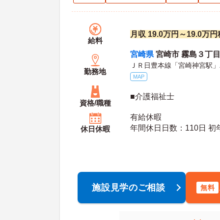
月収 19.0万円～19.0
給料
宮崎県
宮崎市 霧島３丁
ＪＲ日豊本線「宮崎神宮駅」
勤務地
MAP
■介護福祉士
資格/職種
有給休暇
年間休日日数：110日 初年度有給日数：10日 最
休日休暇
大有給日数：20日
施設見学のご相談
無料