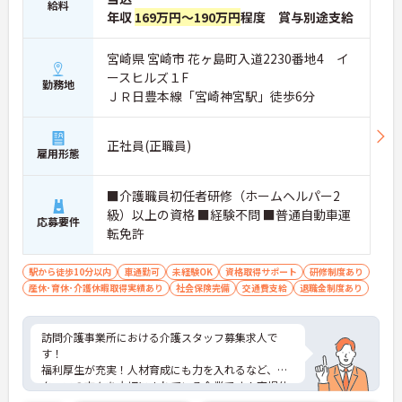
給料
年収
169万円～190万円
程度 賞与別途支給
宮崎県 宮崎市 花ヶ島町入道2230番地4 イ
ースヒルズ１F
勤務地
ＪＲ日豊本線「宮崎神宮駅」徒歩6分
正社員(正職員)
雇用形態
■介護職員初任者研修（ホームヘルパー2
級）以上の資格 ■経験不問 ■普通自動車運
応募要件
転免許
駅から徒歩10分以内
車通勤可
未経験OK
資格取得サポート
研修制度あり
産休･育休･介護休暇取得実績あり
社会保険完備
交通費支給
退職金制度あり
訪問介護事業所における介護スタッフ募集求人で
す！
福利厚生が充実！人材育成にも力を入れるなど、ス
タッフの方々を大切にされている企業です！育児休
暇、介護休暇の制度もあり、長く安心して勤務でき