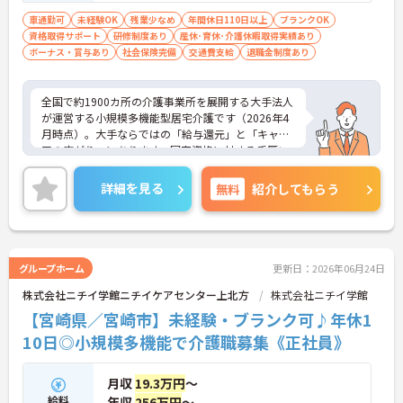
「全国約1,900カ所を展開し、日本生命グループに
車通勤可
未経験OK
残業少なめ
年間休日110日以上
ブランクOK
加わった大手企業ならではのコンプライアンスと福
資格取得サポート
研修制度あり
産休･育休･介護休暇取得実績あり
利厚生の充実度が安心の決め手です。基本給に加え
ボーナス・賞与あり
社会保険完備
交通費支給
退職金制度あり
て最大2万円の勤続年数手当や、早朝・夜間・深夜
手当等も支給されるので頑張りが収入に直結しま
す。退職金や退職慰労金制度も整っているため、年
全国で約1900カ所の介護事業所を展開する大手法人
齢を重ねても将来の不安を感じることなく、長く腰
が運営する小規模多機能型居宅介護です（2026年4
を据えて働き続けられる環境です。
月時点）。大手ならではの「給与還元」と「キャリ
アの広がり」にあります。国家資格に対する手厚い
資格手当はもちろん、勤続年数や時間帯別手当など
の各種手当が充実しており、これまでのご経験がし
詳細を見る
無料
紹介してもらう
っかりと給与に反映される仕組みが整っています。
また、全国展開の強固な基盤があるため、現場の介
護職からスタートし、将来的にはリーダー、サービ
ス提供責任者、施設長といったマネジメント職への
ステップアップが明確に描けます。階層別の研修制
グループホーム
更新日：2026年06月24日
度も完備されており、役職に就いた後も継続的なフ
株式会社ニチイ学館ニチイケアセンター上北方
株式会社ニチイ学館
ォローアップを受けられます。ご自身の専門性を高
めながら、安定した高待遇でキャリアを築きたい方
【宮崎県／宮崎市】未経験・ブランク可♪年休1
にぜひ挑戦していただきたい職場です。
10日◎小規模多機能で介護職募集《正社員》
＜介護福祉士の資格・経験を最大限に評価する給与
体系＞
月収
19.3万円
～
・国家資格に対する手厚い資格手当が支給され、ベ
給料
年収
256万円
～