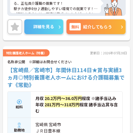
る、正社員介護職の募集です！
駅チカ徒歩8分♪通勤しやすい環境での就業です！
ご興味ある方には、面接対策ポイントなど、さらに
詳細をお話しいたしますのでお気軽にご相談くださ
い。
詳細を見る
無料
紹介してもらう
特別養護老人ホーム（特養）
更新日：2026年07月28日
名称非公開 ※詳細はお問合せください
【宮崎県／宮崎市】年間休日114日★賞与実績3
ヵ月◎特別養護老人ホームにおける介護職募集で
す《常勤》
月収
20.2万円～36.0万円
程度 ※諸手当込み
年収
281万円～318万円
程度 諸手当込賞与含
給料
む
宮崎県 宮崎市
勤務地
ＪＲ日豊本線