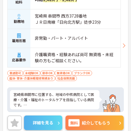
給料
宮崎県 串間市 西方3728番地
勤務地
ＪＲ日南線「日向北方駅」徒歩23分
非常勤・パート・アルバイト
雇用形態
介護職資格・経験あれば尚可 無資格・未経
応募要件
験の方もご相談ください。
車通勤可
未経験OK
新卒OK
無資格OK
ブランクOK
産休･育休･介護休暇取得実績あり
社会保険完備
宮崎県串間市に位置する、地域の中核病院として医
療・介護・福祉のトータルケアを目指している病院
です。
少しでもご興味を持たれましたら詳細をお伝えさせ
て頂きますのでお気軽にお問合せ下さい！
詳細を見る
無料
紹介してもらう