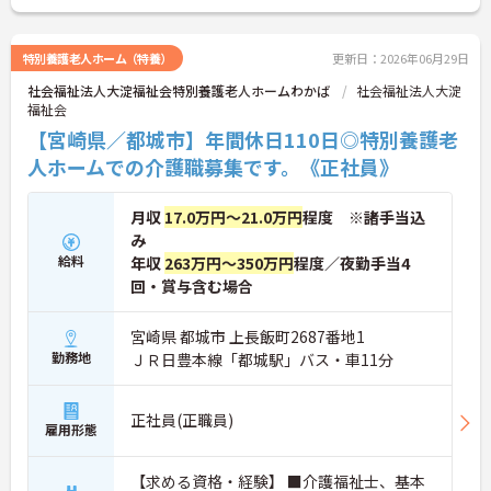
ご興味のある方には、面接対策ポイントなど、さら
に詳細をお話しいたしますのでお気軽にご相談くだ
さい！
特別養護老人ホーム（特養）
更新日：2026年06月29日
社会福祉法人大淀福祉会特別養護老人ホームわかば
社会福祉法人大淀
福祉会
【宮崎県／都城市】年間休日110日◎特別養護老
人ホームでの介護職募集です。《正社員》
月収
17.0万円～21.0万円
程度 ※諸手当込
み
給料
年収
263万円～350万円
程度／夜勤手当4
回・賞与含む場合
宮崎県 都城市 上長飯町2687番地1
勤務地
ＪＲ日豊本線「都城駅」バス・車11分
正社員(正職員)
雇用形態
【求める資格・経験】 ■介護福祉士、基本