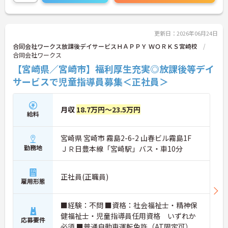
する社風が特徴です。福利厚生が非常に充実してお
り、10歳～18歳のお子様を持つ方への「子ども手
当」や、自社の企業主導型保育所を利用する際の
「保育利用手当」など、仕事と子育ての両立を強力
更新日：2026年06月24日
にバックアップしています。 また、資格取得を目指
合同会社ワークス放課後デイサービスＨＡＰＰＹ ＷＯＲＫＳ宮崎校
せる支援制度（会社負担やキャッシュバック）が整
合同会社ワークス
っており、スキルアップやキャリアアップ（サービ
【宮崎県／宮崎市】福利厚生充実◎放課後等デイ
ス提供責任者、管理者など）に向けた段階的な研修
も豊富です。日々の頑張りは手当や賃金制度でしっ
サービスで児童指導員募集＜正社員＞
かりと評価されるため、高いモチベーションを保ち
ながら長く安心して働ける環境です。
月収
18.7万円～23.5万円
給料
＜お持ちの資格や経験を正当に評価する給与＞
・資格手当や時間帯別手当で日々の頑張りをしっか
り還元します
宮崎県 宮崎市 霧島2-6-2 山春ビル霧島1F
・勤続年数に応じた手当があり長期的な就業モチベ
勤務地
ＪＲ日豊本線「宮崎駅」バス・車10分
ーションを維持できます
・大手法人ならではの明確な評価軸で着実なステッ
プアップが可能です
正社員(正職員)
＜ライフステージの変化に寄り添う各種手当＞
雇用形態
・お子様を持つ方向けの手当でご家庭との両立をバ
ックアップ♪
■経験：不問 ■資格：社会福祉士・精神保
・企業主導型保育所の利用も相談可能で子育て世代
健福祉士・児童指導員任用資格 いずれか
にも合う環境です
応募要件
・充実した福利厚生で生活の基盤をサポートし安心
必須 ■普通自動車運転免許（AT限定可）