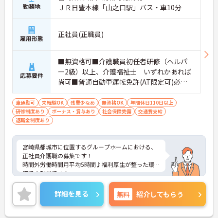
勤務地
ＪＲ日豊本線「山之口駅」バス・車10分
正社員(正職員)
雇用形態
■無資格可■介護職員初任者研修（ヘルパ
ー2級）以上、介護福祉士 いずれかあれば
応募要件
尚可■普通自動車運転免許(AT限定可)必須
■経験不問
車通勤可
未経験OK
残業少なめ
無資格OK
年間休日110日以上
研修制度あり
ボーナス・賞与あり
社会保険完備
交通費支給
退職金制度あり
宮崎県都城市に位置するグループホームにおける、
正社員介護職の募集です！
時間外労働時間月平均5時間♪福利厚生が整った環
境での就業です！
ご興味ある方には、面接対策ポイントなど、さらに
詳細をお話しいたしますのでお気軽にご相談くださ
詳細を見る
無料
紹介してもらう
い。