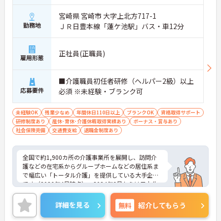
変おすすめの求人です。希望を考慮したシフト作成
宮崎県 宮崎市 大字上北方717-1
や半日単位で取得できる有給休暇など、無理なく働
勤務地
ＪＲ日豊本線「蓮ケ池駅」バス・車12分
ける体制が整っています。特に子育て支援が手厚
く、10～18歳のお子様を対象とした『子ども手当』
や、企業主導型保育所の利用手当（月1万円）など
正社員(正職員)
も充実！ご家族の急な体調不良時には家族愛休暇も
雇用形態
利用でき、ライフステージが変わっても安心のサポ
ート体制です。
■介護職員初任者研修（ヘルパー2級）以上
応募要件
必須 ※未経験・ブランク可
未経験OK
残業少なめ
年間休日110日以上
ブランクOK
資格取得サポート
研修制度あり
産休･育休･介護休暇取得実績あり
ボーナス・賞与あり
社会保険完備
交通費支給
退職金制度あり
全国で約1,900カ所の介護事業所を展開し、訪問介
護などの在宅系からグループホームなどの居住系ま
で幅広い「トータル介護」を提供している大手企業
です（2026年4月時点）。2024年6月からは日本生
命グループの一員となり、さらに安定した経営基盤
のもとでお客様に安心をお届けしています。職員一
詳細を見る
無料
紹介してもらう
人ひとりの「働きやすさ」と「キャリア」を大切に
する社風が特徴です。福利厚生が非常に充実してお