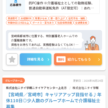
的PC操作 ※介護福祉士としての勤務経験、
応募要件
普通自動車運転免許（AT限定可）：あれば
尚可
車通勤可
未経験OK
残業少なめ
寮・借り上げ
住宅手当・補助
年間休日110日以上
ボーナス・賞与あり
社会保険完備
交通費支給
宮崎県都城市に位置する、特別養護老人ホームでの
介護職募集です。
資格をお持ちであれば、実務経験はなくてもOK！現
場で働きながら経験を積んでいくことができます。
お休みは基本的に月9日。プライベートや家庭を大
切にしながら勤務できます。
詳細を見る
無料
紹介してもらう
ご興味ある方には、面接対策ポイントなど、さらに
詳細をお話しいたしますのでお気軽にご相談くださ
い。
グループホーム
更新日：2026年06月24日
株式会社ニチイ学館ニチイケアセンター上北方
株式会社ニチイ学館
【宮崎県／宮崎市】キャリアアップ目指せる♪年
休110日◎少人数のグループホームで介護福祉士
募集