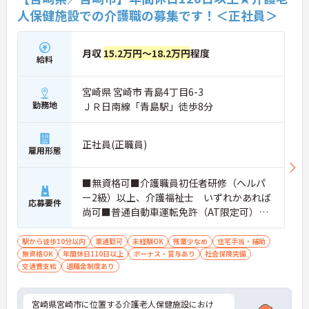
人保健施設での介護職の募集です！＜正社員＞
月収
15.2万円～18.2万円
程度
給料
宮崎県 宮崎市 青島4丁目6-3
勤務地
ＪＲ日南線「青島駅」徒歩8分
正社員(正職員)
雇用形態
■無資格可■介護職員初任者研修（ヘルパ
ー2級）以上、介護福祉士 いずれかあれば
応募要件
尚可■普通自動車運転免許（AT限定可）■
経験不問
駅から徒歩10分以内
車通勤可
未経験OK
残業少なめ
住宅手当・補助
無資格OK
年間休日110日以上
ボーナス・賞与あり
社会保険完備
交通費支給
退職金制度あり
宮崎県宮崎市に位置する介護老人保健施設におけ