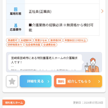
正社員(正職員)
雇用形態
■介護業務の経験必須 ※無資格から検討可
応募要件
能
車通勤可
未経験OK
残業少なめ
無資格OK
年間休日110日以上
研修制度あり
社会保険完備
交通費支給
宮崎県宮崎市にある特別養護老人ホームの介護職求
人です！
残業も月5時間程度と少なく、また各種研修もあり
スキルアップも目指せる環境です◎
詳細を見る
無料
紹介してもらう
ご興味ある方には、面接対策ポイントなど、詳細を
お話しいたしますのでお気軽にご相談ください。
有料老人ホーム
更新日：2026年07月28日