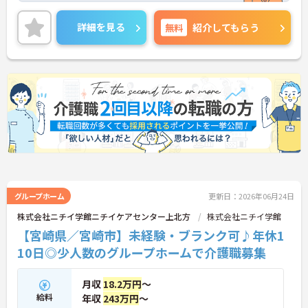
を最大限に活かしてキャリアアップできる環境が整
っています。毎月1万8000円の資格手当が支給され
詳細を見る
無料
紹介してもらう
るだけでなく、将来的にサービス管理者や拠点管理
者、ケアマネジャーへと進むための「サービス管理
者研修」等の充実した支援制度が魅力です。20～30
代が成長を実感できる明確なキャリアマップがある
一方で、40～60代の方も安心できる最大2万円の勤
続年数手当や退職金制度などの福利厚生を完備して
います。企業主導型保育所の利用や10～18歳のお子
様への子ども手当などライフステージの変化にも対
応しており、グループホームでの1対1の丁寧なケア
という現場のやりがいを感じながら、確かなキャリ
アと長期的な働きやすさの両方を手に入れられる職
場です。
＜介護福祉士の資格を活かし、さらなる高みを目指
グループホーム
更新日：2026年06月24日
せる環境です＞大手ならではの丁寧な拠点研修や半
株式会社ニチイ学館ニチイケアセンター上北方
株式会社ニチイ学館
年間のOJTがあり、新しい職場への不安をしっかり
【宮崎県／宮崎市】未経験・ブランク可♪年休1
解消できます。1ユニット9名の少人数制グループホ
ームのため、お客様と1対1で深く関わるケアが叶う
10日◎少人数のグループホームで介護職募集
のも大きな魅力。ゆくゆくはサービス管理者研修を
受講し、施設長やケアマネジャーへステップアップ
できる明確なキャリアマップが用意されています
月収
18.2万円
～
＜手厚い子育て支援！プライベートも大切にできる
給料
年収
243万円
～
環境＞ 「ワークライフバランスを重視する方にも大