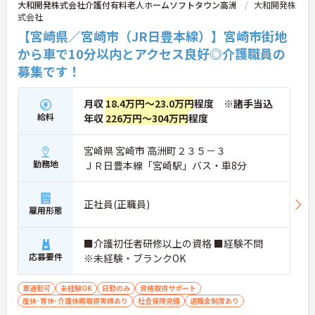
大和開発株式会社介護付有料老人ホームソフトタウン高洲
大和開発株
式会社
【宮崎県／宮崎市（JR日豊本線）】宮崎市街地
から車で10分以内とアクセス良好◎介護職員の
募集です！
月収
18.4万円～23.0万円
程度 ※諸手当込
給料
年収
226万円～304万円
程度
宮崎県 宮崎市 高洲町２３５－３
勤務地
ＪＲ日豊本線「宮崎駅」バス・車8分
正社員(正職員)
雇用形態
■介護初任者研修以上の資格 ■経験不問
応募要件
※未経験・ブランクOK
車通勤可
未経験OK
日勤のみ
資格取得サポート
産休･育休･介護休暇取得実績あり
社会保険完備
退職金制度あり