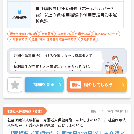
■介護職員初任者研修（ホームヘルパー2
級）以上の資格 ■経験不問 ■普通自動車運
応募要件
転免許
駅から徒歩10分以内
車通勤可
未経験OK
残業少なめ
資格取得サポート
研修制度あり
産休･育休･介護休暇取得実績あり
交通費支給
訪問介護事業所における介護スタッフ募集求人で
す！
福利厚生が充実！人材育成にも力を入れるなど、ス
タッフの方々を大切にされている企業です！
ご興味ある方には、面接のポイントなど、さらに詳
細をお話致しますのでお気軽にご相談ください。
詳細を見る
無料
紹介してもらう
介護老人保健施設（老健）
更新日：2026年08月03日
社会医療法人耕和会 介護老人保健施設 あおしまのいえ
社会医療法
人耕和会 介護老人保健施設 あおしまのいえ
【宮崎県／宮崎市】年間休日120日以上★介護老