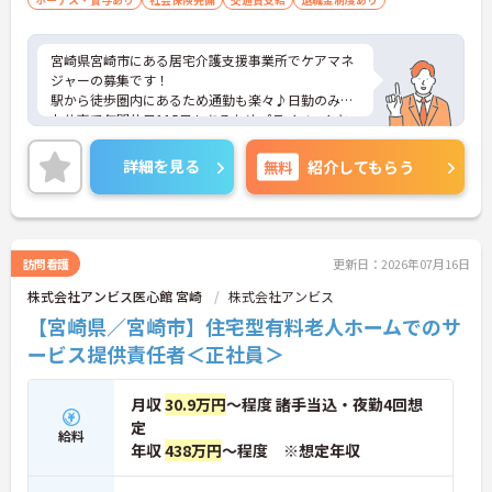
宮崎県宮崎市にある居宅介護支援事業所でケアマネ
ジャーの募集です！
駅から徒歩圏内にあるため通勤も楽々♪日勤のみの
お仕事で年間休日115日もあるためプライベートと
の両立を目指す方におすすめの環境です◎しっかり
としたフォロー体制で、経験に関わらず安心してス
詳細を見る
無料
紹介してもらう
タートできます。現場経験のない方でもチャレンジ
できる職場ですよ◎
こちらの求人にご興味がございましたら面接のポイ
ントもお伝えしますので是非ご応募お待ちしており
ます。
訪問看護
更新日：2026年07月16日
株式会社アンビス医心館 宮崎
株式会社アンビス
【宮崎県／宮崎市】住宅型有料老人ホームでのサ
ービス提供責任者＜正社員＞
月収
30.9万円
～程度 諸手当込・夜勤4回想
定
給料
年収
438万円
～程度 ※想定年収