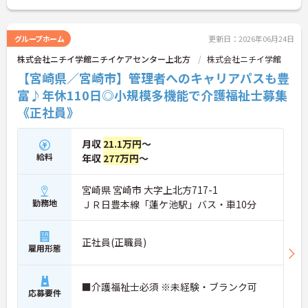
り、10歳～18歳のお子様を持つ方への「子ども手
当」や、自社の企業主導型保育所を利用する際の
「保育利用手当」など、仕事と子育ての両立を強力
グループホーム
更新日：2026年06月24日
にバックアップしています。 また、資格取得を目指
株式会社ニチイ学館ニチイケアセンター上北方
株式会社ニチイ学館
せる支援制度（会社負担やキャッシュバック）が整
っており、スキルアップやキャリアアップ（サービ
【宮崎県／宮崎市】管理者へのキャリアパスも豊
ス提供責任者、管理者など）に向けた段階的な研修
富♪年休110日◎小規模多機能で介護福祉士募集
も豊富です。日々の頑張りは手当や賃金制度でしっ
《正社員》
かりと評価されるため、高いモチベーションを保ち
ながら長く安心して働ける環境です。
月収
21.1万円
～
＜家庭的で温かい！少人数のグループホーム＞家庭
給料
年収
277万円
～
的な雰囲気の中で、お一人おひとりに寄り添ったケ
アができるのが魅力です。認知症の方を対象として
いますが、介護度はお客様によって様々。食事や入
宮崎県 宮崎市 大字上北方717-1
浴、排泄などの日常生活を支援しながら、まるで家
勤務地
ＪＲ日豊本線「蓮ケ池駅」バス・車10分
族のように温かい時間を共有できます。「流れ作業
ではなく、じっくりと人と向き合いたい」という方
にぴったりの環境です。
正社員(正職員)
＜手厚い指導と資格支援＞入社後は2週間程度の研
雇用形態
修期間があり、先輩と一緒に業務を覚えながら、少
しずつ独り立ちを目指せます。また、入社後のキャ
リアアップ制度や、就業後の資格取得を積極的にサ
■介護福祉士必須 ※未経験・ブランク可
応募要件
ポートする体制が整っています。
＜大手・日本生命グループだからこその安定感＞