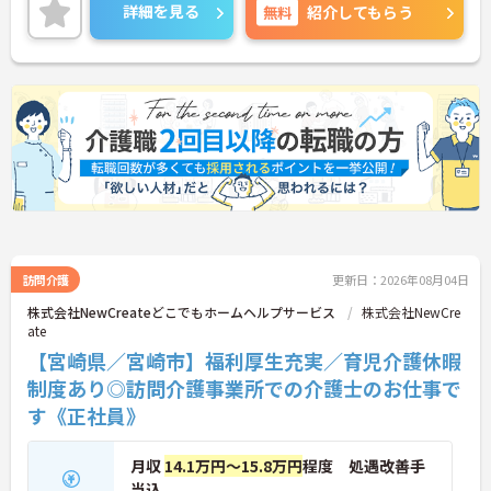
詳細を見る
無料
紹介してもらう
ご興味ある方には、面接のポイントなど、さらに詳
細をお話致しますのでお気軽にご相談ください。
訪問介護
更新日：2026年08月04日
株式会社NewCreateどこでもホームヘルプサービス
株式会社NewCre
ate
【宮崎県／宮崎市】福利厚生充実／育児介護休暇
制度あり◎訪問介護事業所での介護士のお仕事で
す《正社員》
月収
14.1万円～15.8万円
程度 処遇改善手
当込