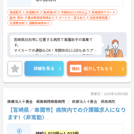
車通勤可
未経験OK
無資格OK
年間休日110日以上
資格取得サポート
産休･育休･介護休暇取得実績あり
ボーナス・賞与あり
社会保険完備
交通費支給
退職金制度あり
宮崎県日向市に位置する病院で看護助手の募集で
す。
マイカーでの通勤もOK！年間休日112日もありプラ
イベートとの両立を目指す方におすすめの環境です
◎昇給や賞与制度があり、頑張りが評価されてしっ
かりと職員に還元されます。しっかりとしたフォロ
詳細を見る
無料
紹介してもらう
ー体制で、経験に関わらず安心してスタートできま
す。
こちらの求人にご興味がございましたら面接のポイ
ントもお伝えしますので是非ご応募お待ちしており
ます。
更新日：2026年05月08日
医療法人十善会 県南病院県南病院
医療法人十善会 県南病院
【宮崎県／串間市】病院内での介護職求人になり
ます!〈非常勤〉
時給
1,023円～1,023円