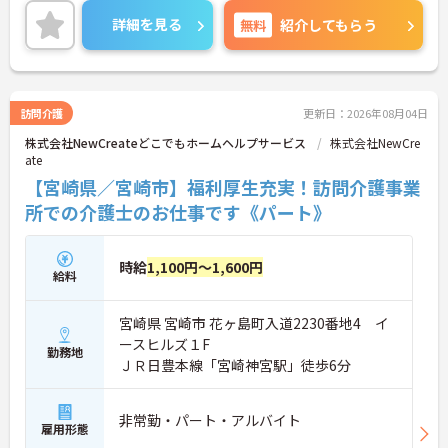
る環境が整っています◎
詳細を見る
無料
紹介してもらう
ご興味ある方には、面接のポイントなど、さらに詳
細をお話致しますのでお気軽にご相談ください。
訪問介護
更新日：2026年08月04日
株式会社NewCreateどこでもホームヘルプサービス
株式会社NewCre
ate
【宮崎県／宮崎市】福利厚生充実！訪問介護事業
所での介護士のお仕事です《パート》
時給
1,100円～1,600円
給料
宮崎県 宮崎市 花ヶ島町入道2230番地4 イ
ースヒルズ１F
勤務地
ＪＲ日豊本線「宮崎神宮駅」徒歩6分
非常勤・パート・アルバイト
雇用形態