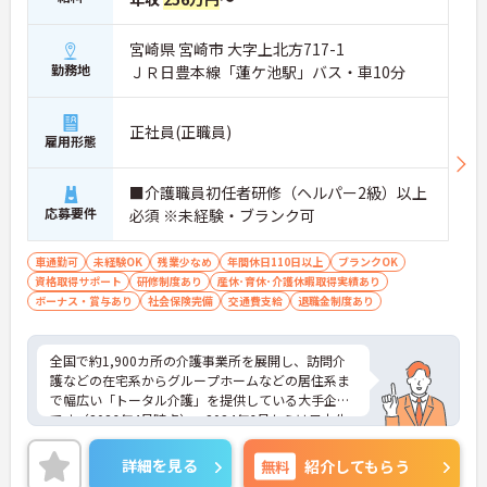
ースアップを実現しやすいです
・経験年数や日々の頑張りを正当に評価する制度が
あり、モチベーションが収入に直結しやすいです
宮崎県 宮崎市 大字上北方717-1
・大手法人ならではの賞与や、各種手当（時間帯
勤務地
ＪＲ日豊本線「蓮ケ池駅」バス・車10分
別・家族手当など）で安定した高待遇♪
＜リーダーから施設長まで！大手法人ならではの明
確なキャリアパス＞
正社員(正職員)
雇用形態
・現場のプロフェッショナルから、管理者やマネジ
メント職への早期ステップアップも目指せいます
・全国規模のネットワークを活かし、将来的には別
■介護職員初任者研修（ヘルパー2級）以上
サービスやケアマネジャーへの挑戦も支援されます
応募要件
必須 ※未経験・ブランク可
・階層別研修や役職者向けマネジメント研修が充実
しており、将来を見据えた成長をバックアップ
＜ライフステージが変わっても長く活躍できる圧倒
車通勤可
未経験OK
残業少なめ
年間休日110日以上
ブランクOK
的な安定基盤＞
資格取得サポート
研修制度あり
産休･育休･介護休暇取得実績あり
・ご家族の状況に応じた手当や、企業主導型保育所
ボーナス・賞与あり
社会保険完備
交通費支給
退職金制度あり
の利用相談など子育て世代にも安心の福利厚生です
・「通い・泊まり・訪問」の幅広いケアに携わるこ
とで、介護福祉士としてのスキルをさらに磨ける環
全国で約1,900カ所の介護事業所を展開し、訪問介
境です
護などの在宅系からグループホームなどの居住系ま
・大手の組織力を活かした労務管理でワークライフ
で幅広い「トータル介護」を提供している大手企業
バランスを推進し、腰を据えて長期就業できます
です（2026年4月時点）。2024年6月からは日本生
命グループの一員となり、さらに安定した経営基盤
のもとでお客様に安心をお届けしています。職員一
詳細を見る
無料
紹介してもらう
人ひとりの「働きやすさ」と「キャリア」を大切に