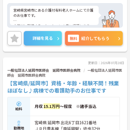
宮崎県宮崎市にある介護付有料老人ホームにて介護
のお仕事です。
大淀川に隣接するロケーションの良い場所にあり、
気持ちよく働ける施設です。
詳細を見る
無料
紹介してもらう
ご興味がある方は是非一度マイナビまでお問い合わ
せください。さらに詳細などお伝えします！
更新日：2026年07月28日
一般社団法人延岡市医師会 延岡市医師会病院
一般社団法人延岡市医
師会 延岡市医師会病院
【宮崎県/延岡市】資格・年齢・経験不問！残業
ほぼなし♪病棟での看護助手のお仕事です
月収
15.1万円
～程度 ※諸手当込
給料
宮崎県 延岡市 出北6丁目1621番地
勤務地
ＪＲ日豊本線「南延岡駅」徒歩32分