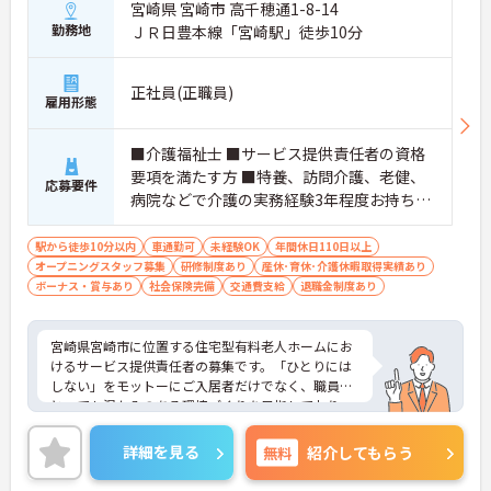
宮崎県 宮崎市 高千穂通1-8-14
勤務地
ＪＲ日豊本線「宮崎駅」徒歩10分
正社員(正職員)
雇用形態
■介護福祉士 ■サービス提供責任者の資格
要項を満たす方 ■特養、訪問介護、老健、
応募要件
病院などで介護の実務経験3年程度お持ちの
方 ※サービス提供責任者未経験も可（サ責
未経験スタートの実績多数）
駅から徒歩10分以内
車通勤可
未経験OK
年間休日110日以上
オープニングスタッフ募集
研修制度あり
産休･育休･介護休暇取得実績あり
ボーナス・賞与あり
社会保険完備
交通費支給
退職金制度あり
宮崎県宮崎市に位置する住宅型有料老人ホームにお
けるサービス提供責任者の募集です。「ひとりには
しない」をモットーにご入居者だけでなく、職員に
とっても温かみのある環境づくりを目指しており、
ご利用者一人ひとりに寄り添ってサービスを提供し
ていただける方を募集しています。サービス提供責
詳細を見る
無料
紹介してもらう
任者の経験がなくスタートされた方も多数いらっし
ゃいます。