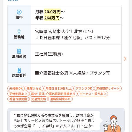
月収
20.0万円
～
給料
年収
264万円
～
宮崎県 宮崎市 大字上北方717-1
勤務地
ＪＲ日豊本線「蓮ケ池駅」バス・車12分
正社員(正職員)
雇用形態
■介護福祉士必須 ※未経験・ブランク可
応募要件
未経験OK
残業少なめ
年間休日110日以上
ブランクOK
資格取得サポート
研修制度あり
産休･育休･介護休暇取得実績あり
ボーナス・賞与あり
社会保険完備
交通費支給
退職金制度あり
全国で約1,900カ所の事業所を展開し、訪問介護か
ら居住系サービスまで幅広いトータル介護を手掛け
る大手企業「ニチイ学館」の求人です。日本生命グ
ループの強固な経営基盤のもと、介護福祉士の資格