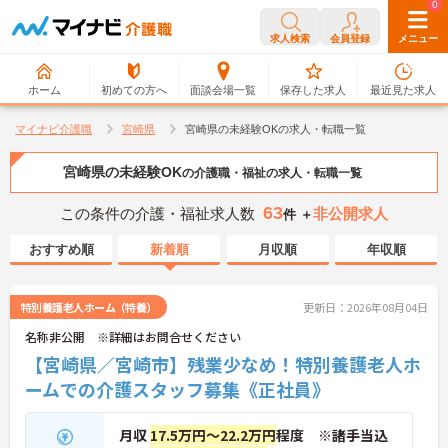
0
0
求人検索
会員登録
メニュー
ホーム
初めての方へ
面談会場一覧
保存した求人
最近見た求人
マイナビ介護職
宮崎県
宮崎県の未経験OKの求人・転職一覧
宮崎県の未経験OK
の介護職・福祉の求人・転職一覧
63
この条件の介護・福祉求人数
非公開求人
件 ＋
おすすめ順
新着順
月収順
年収順
特別養護老人ホーム（特養）
更新日：2026年08月04日
名称非公開 ※詳細はお問合せください
【宮崎県／宮崎市】残業少なめ！特別養護老人ホ
ームでの介護スタッフ募集《正社員》
月収
17.5万円～22.2万円
程度 ※諸手当込