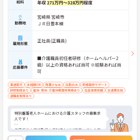
給料
年収
271万円～328万円
程度
宮崎県 宮崎市
勤務地
ＪＲ日豊本線
正社員(正職員)
雇用形態
■介護職員初任者研修（ホームヘルパー2
級）以上の資格あれば尚可 ※経験あれば尚
応募要件
可
車通勤可
未経験OK
残業少なめ
日勤のみ
資格取得サポート
研修制度あり
産休･育休･介護休暇取得実績あり
社会保険完備
交通費支給
退職金制度あり
特別養護老人ホームにおける介護スタッフの募集求
人です！
各種手当や資格取得支援制度などが充実しており安
心して働きながらスキルアップも目指せます！