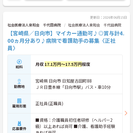
連絡ください。
更新日：2026年06月15日
社会医療法人泉和会 千代田病院
社会医療法人泉和会 千代田病院
【宮崎県／日向市】マイカー通勤可♪◎賞与計4.
00ヵ月分あり♪病院で看護助手の募集〈正社
員〉
月収
17.1万円～17.5万円
程度
給料
宮崎県 日向市 日知屋古田町88
勤務地
ＪＲ日豊本線「日向市駅」バス・車10分
正社員(正職員)
雇用形態
■資格：介護職員初任者研修（ヘルパー2
級）以上あれば尚可 ■介護、看護助手経験
応募要件
あれば尚可