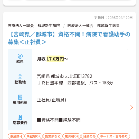
更新日：2026年04月20日
医療法人一誠会 都城新生病院
医療法人一誠会 都城新生病院
【宮崎県／都城市】資格不問！病院で看護助手の
募集＜正社員＞
月収
17.0万円
～
給料
宮崎県 都城市 志比田町3782
勤務地
ＪＲ日豊本線「西都城駅」バス・車8分
正社員(正職員)
雇用形態
■資格不問■経験不問
応募要件
車通勤可
未経験OK
残業少なめ
無資格OK
日勤のみ
ボーナス・賞与あり