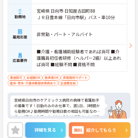
宮崎県 日向市 日知屋古田町88
勤務地
ＪＲ日豊本線「日向市駅」バス・車10分
非常勤・パート・アルバイト
雇用形態
■介護・看護補助経験者であれば尚可 ■介
護職員初任者研修（ヘルパー2級）以上あれ
応募要件
ば尚可 ■経験不問 ■資格不問
車通勤可
未経験OK
無資格OK
資格取得サポート
産休･育休･介護休暇取得実績あり
交通費支給
宮崎県日向市のケアミックス病院の病棟で看護助手
の募集です！日勤のみのお仕事で、週1日、3時間か
ら勤務OK♪勤務時間や勤務日数の相談も可能なの
で、ご自分の生活スタイルに合わせて働くことがで
きます◎また、時間外労働が月平均5時間なので、
終業後の予定が立てやすい職場です！ご興味のある
詳細を見る
無料
紹介してもらう
方は面接ポイントをお伝えしますので、お気軽にご