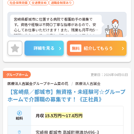
社会保険完備
交通費支給
退職金制度あり
宮崎県都城市に位置する病院で看護助手の募集で
す。資格や経験は不問◎丁寧な指導があるので、安
心してお仕事いただけます！また、残業も月平均5
時間と少ないので、仕事とプライベートの両立もし
やすい職場です♪ご興味のある方はご面接のポイン
トお伝えしますのでご気軽にお問い合わせくださ
詳細を見る
無料
紹介してもらう
い。
グループホーム
更新日：2026年04月01日
医療法人吉誠会グループホーム菜の花
医療法人吉誠会
【宮崎県／都城市】無資格・未経験可☆グループ
ホームで介護職の募集です！《正社員》
月収
15.5万円～17.0万円
給料
宮崎県 都城市 高城町穂満坊496-3