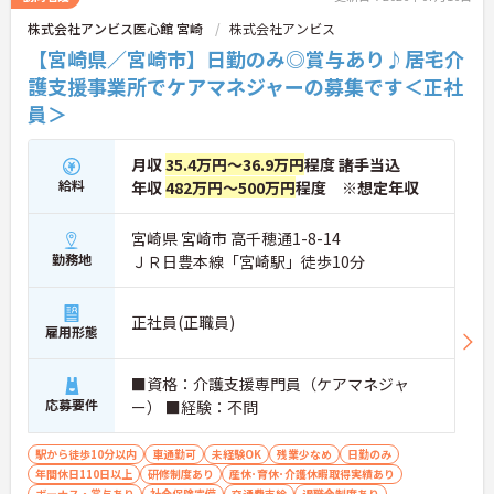
さい。更に詳細などお伝えします。
株式会社アンビス医心館 宮崎
株式会社アンビス
【宮崎県／宮崎市】日勤のみ◎賞与あり♪居宅介
護支援事業所でケアマネジャーの募集です＜正社
員＞
月収
35.4万円～36.9万円
程度 諸手当込
給料
年収
482万円～500万円
程度 ※想定年収
宮崎県 宮崎市 高千穂通1-8-14
勤務地
ＪＲ日豊本線「宮崎駅」徒歩10分
正社員(正職員)
雇用形態
■資格：介護支援専門員（ケアマネジャ
応募要件
ー） ■経験：不問
駅から徒歩10分以内
車通勤可
未経験OK
残業少なめ
日勤のみ
年間休日110日以上
研修制度あり
産休･育休･介護休暇取得実績あり
ボーナス・賞与あり
社会保険完備
交通費支給
退職金制度あり