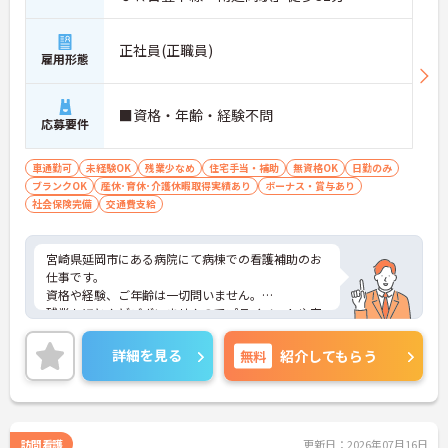
正社員(正職員)
雇用形態
■資格・年齢・経験不問
応募要件
車通勤可
未経験OK
残業少なめ
住宅手当・補助
無資格OK
日勤のみ
ブランクOK
産休･育休･介護休暇取得実績あり
ボーナス・賞与あり
社会保険完備
交通費支給
宮崎県延岡市にある病院にて病棟での看護補助のお
仕事です。
資格や経験、ご年齢は一切問いません。
残業もほとんどございませんのでプライベートや家
庭との両立もしやすい環境です。
育児休暇取得実績があり、小さなお子様がいらっし
詳細を見る
無料
紹介してもらう
ゃる方に理解があるので、安心して働いて頂けま
す。
マイカー通勤OKで毎日の通勤が楽々という点も魅力
です♪
ご興味がある方は是非一度マイナビまでお問合せ下
訪問看護
更新日：2026年07月16日