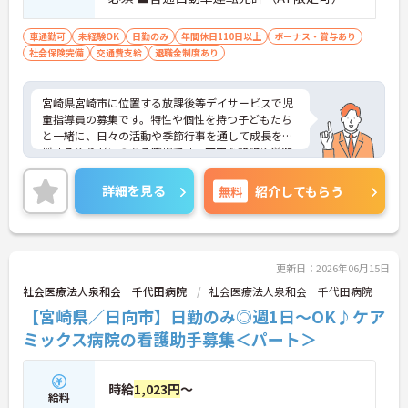
して働けます
＜全国展開の強みを活かした多彩なキャリア＞
車通勤可
未経験OK
日勤のみ
年間休日110日以上
ボーナス・賞与あり
・現場での経験を活かして将来はマネジメント職へ
社会保険完備
交通費支給
退職金制度あり
も挑戦可能です
・事業所内での研修体制が整っており専門性をさら
に深められます
宮崎県宮崎市に位置する放課後等デイサービスで児
・ご自身の希望に合わせた柔軟な働き方が相談でき
童指導員の募集です。特性や個性を持つ子どもたち
腰を据えて働けます
と一緒に、日々の活動や季節行事を通して成長を支
援するやりがいのある職場です。丁寧な研修や送迎
研修が用意されているため、安心して業務に取り組
むことができます。また、残業は月平均1時間程度と
詳細を見る
無料
紹介してもらう
非常に少なく、ワークライフバランスを重視した働
き方が可能です。定期的な研修や管理職との面談を
通じて、支援力の向上や働きやすい環境づくりにも
力を入れています。さらに、子育てとの両立支援や
託児施設の利用も可能で、長く働きやすい体制が整
更新日：2026年06月15日
っています。ご興味のある方には、面接対策ポイン
社会医療法人泉和会 千代田病院
社会医療法人泉和会 千代田病院
トなどさらに詳細をお話いたしますので、お気軽に
【宮崎県／日向市】日勤のみ◎週1日～OK♪ケア
ご相談ください。
ミックス病院の看護助手募集＜パート＞
時給
1,023円
～
給料