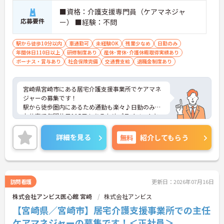
■資格：介護支援専門員（ケアマネジャ
応募要件
ー） ■経験：不問
駅から徒歩10分以内
車通勤可
未経験OK
残業少なめ
日勤のみ
年間休日110日以上
研修制度あり
産休･育休･介護休暇取得実績あり
ボーナス・賞与あり
社会保険完備
交通費支給
退職金制度あり
宮崎県宮崎市にある居宅介護支援事業所でケアマネ
ジャーの募集です！
駅から徒歩圏内にあるため通勤も楽々♪日勤のみの
お仕事で年間休日115日もあるためプライベートと
の両立を目指す方におすすめの環境です◎しっかり
としたフォロー体制で、経験に関わらず安心してス
詳細を見る
無料
紹介してもらう
タートできます。現場経験のない方でもチャレンジ
できる職場ですよ◎
こちらの求人にご興味がございましたら面接のポイ
ントもお伝えしますので是非ご応募お待ちしており
ます。
訪問看護
更新日：2026年07月16日
株式会社アンビス医心館 宮崎
株式会社アンビス
【宮崎県／宮崎市】居宅介護支援事業所での主任
ケアマネジャーの募集です！＜正社員＞