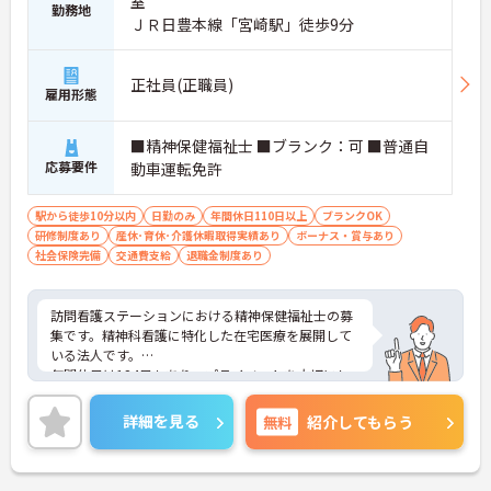
室
勤務地
ＪＲ日豊本線「宮崎駅」徒歩9分
正社員(正職員)
雇用形態
■精神保健福祉士 ■ブランク：可 ■普通自
応募要件
動車運転免許
駅から徒歩10分以内
日勤のみ
年間休日110日以上
ブランクOK
研修制度あり
産休･育休･介護休暇取得実績あり
ボーナス・賞与あり
社会保険完備
交通費支給
退職金制度あり
訪問看護ステーションにおける精神保健福祉士の募
集です。精神科看護に特化した在宅医療を展開して
いる法人です。
年間休日は124日もあり、プライベートを大切にし
ながらご勤務いただけます。ご利用者一人ひとりの
状況に合わせた最適なサービスができる環境です。
詳細を見る
無料
紹介してもらう
ご興味のある方には、面接対策ポイントなど、さら
に詳細をお話しいたしますのでお気軽にご相談くだ
さい！