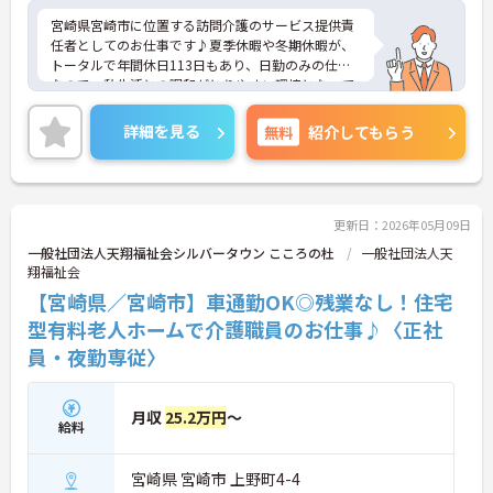
宮崎県宮崎市に位置する訪問介護のサービス提供責
任者としてのお仕事です♪夏季休暇や冬期休暇が、
トータルで年間休日113日もあり、日勤のみの仕事
なので、私生活との調和がとりやすい環境となって
おります！月平均残業2時間なので、無理なく働け
るのも嬉しいポイントです！ご興味ある方は面接ポ
詳細を見る
無料
紹介してもらう
イントをお伝えしますので、お気軽にお問い合わせ
ください♪
更新日：2026年05月09日
一般社団法人天翔福祉会シルバータウン こころの杜
一般社団法人天
翔福祉会
【宮崎県／宮崎市】車通勤OK◎残業なし！住宅
型有料老人ホームで介護職員のお仕事♪〈正社
員・夜勤専従〉
月収
25.2万円
～
給料
宮崎県 宮崎市 上野町4-4