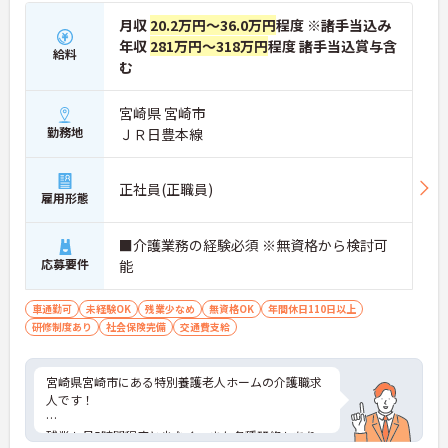
月収
20.2万円～36.0万円
程度 ※諸手当込み
年収
281万円～318万円
程度 諸手当込賞与含
給料
む
宮崎県 宮崎市
勤務地
ＪＲ日豊本線
正社員(正職員)
雇用形態
■介護業務の経験必須 ※無資格から検討可
応募要件
能
車通勤可
未経験OK
残業少なめ
無資格OK
年間休日110日以上
研修制度あり
社会保険完備
交通費支給
宮崎県宮崎市にある特別養護老人ホームの介護職求
人です！
残業も月5時間程度と少なく、また各種研修もあり