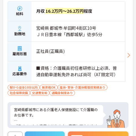
月収
16.2万円～26.2万円
程度
給料
宮崎県 都城市 牟田町4街区10号
勤務地
ＪＲ日豊本線「西都城駅」徒歩5分
正社員(正職員)
雇用形態
■資格：介護職員初任者研修以上必須、普
応募要件
通自動車運転免許あれば尚可（AT限定可）
駅から徒歩10分以内
無資格OK
産休･育休･介護休暇取得実績あり
社会保険完備
交通費支給
退職金制度あり
宮崎県都城市にある介護老人保健施設にて介護職の
お仕事です。
プライベートも充実させやすく、家庭と両立しやす
いのもおすすめできるポイントの一つです。