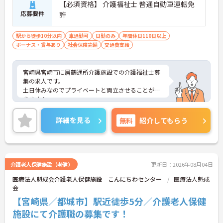
・公的資格取得や自己啓発支援制度を活用しスキル
【必須資格】 介護福祉士 普通自動車運転免
アップが可能
応募要件
許
・管理職や他職種への転換など多彩なキャリアプラ
ンを用意
駅から徒歩10分以内
車通勤可
日勤のみ
年間休日110日以上
・髪色やネイルなどが自由で個性を大切にできる社
ボーナス・賞与あり
社会保険完備
交通費支給
風
宮崎県宮崎市に居鶴通所介護施設での介護福祉士募
集の求人です。
土日休みなのでプライベートと両立させることがで
きます！
17時まで勤務で残業なしなので、働きやすい環境が
整っています♪
詳細を見る
無料
紹介してもらう
ご興味のある方はご面接のポイントをお伝えします
ので、ご気軽にお問い合わせください。
介護老人保健施設（老健）
更新日：2026年08月04日
医療法人魁成会介護老人保健施設 こんにちわセンター
医療法人魁成
会
【宮崎県／都城市】駅近徒歩5分／介護老人保健
施設にて介護職の募集です！