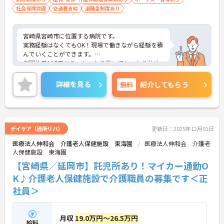
社会保険完備
交通費支給
退職金制度あり
宮崎県宮崎市に位置する病院です。
実務経験はなくてもOK！現場で働きながら経験を積
んでいくことができます。
年間休日115日あり、しっかり働いてしっかり休め
る、社員にとって理想の働き方を実現できます。
ご興味をお持ちの方はお気軽にお問い合わせくださ
詳細を見る
無料
紹介してもらう
い。
デイケア（通所リハ）
更新日：2025年12月01日
医療法人伸和会 介護老人保健施設 東海園
医療法人伸和会 介護老
人保健施設 東海園
【宮崎県／延岡市】託児所あり！マイカー通勤O
K♪介護老人保健施設で介護職員の募集です＜正
社員＞
月収
19.0万円～26.5万円
給料