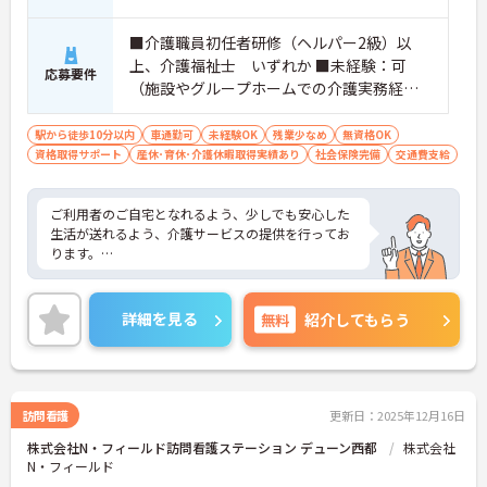
■介護職員初任者研修（ヘルパー2級）以
上、介護福祉士 いずれか ■未経験：可
応募要件
（施設やグループホームでの介護実務経
験：あれば尚可）
駅から徒歩10分以内
車通勤可
未経験OK
残業少なめ
無資格OK
資格取得サポート
産休･育休･介護休暇取得実績あり
社会保険完備
交通費支給
ご利用者のご自宅となれるよう、少しでも安心した
生活が送れるよう、介護サービスの提供を行ってお
ります。
未経験の方でも丁寧な指導があるため、安心して就
業ができます。また、昇給・賞与制度が充実してい
詳細を見る
無料
紹介してもらう
るので、頑張りがきちんと評価される職場です。
ご興味のある方には、面接対策ポイントなど、さら
に詳細をお話しいたしますのでお気軽にご相談くだ
さい！
訪問看護
更新日：2025年12月16日
株式会社N・フィールド訪問看護ステーション デューン西都
株式会社
N・フィールド