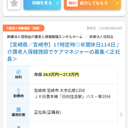
詳細を見る
無料
紹介してもらう
ご興味ある方には、面接対策ポイントなど、さらに
詳細をお話しいたしますのでお気軽にご相談くださ
い。
介護老人保健施設（老健）
更新日：2026年08月04日
医療法人信和会介護老人保健施設エンゼルホーム
医療法人信和会
【宮崎県／宮崎市】17時定時◎年間休日114日♪
介護老人保健施設でケアマネジャーの募集＜正社
員＞
月収
24.5万円～27.5万円
給料
宮崎県 宮崎市 大字広原1350
勤務地
ＪＲ日豊本線「日向住吉駅」バス・車10分
正社員(正職員)
雇用形態