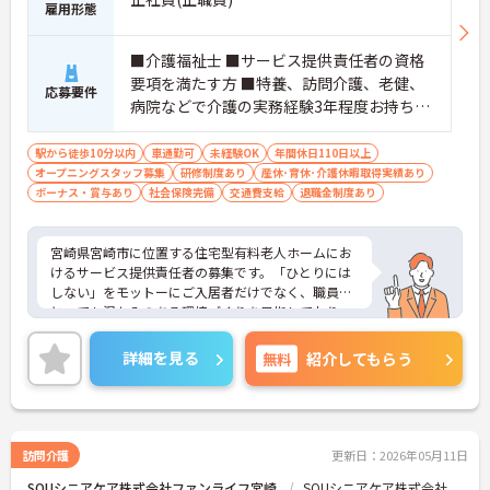
雇用形態
■介護福祉士 ■サービス提供責任者の資格
要項を満たす方 ■特養、訪問介護、老健、
応募要件
病院などで介護の実務経験3年程度お持ちの
方 ※サービス提供責任者未経験も可（サ責
未経験スタートの実績多数）
駅から徒歩10分以内
車通勤可
未経験OK
年間休日110日以上
オープニングスタッフ募集
研修制度あり
産休･育休･介護休暇取得実績あり
ボーナス・賞与あり
社会保険完備
交通費支給
退職金制度あり
宮崎県宮崎市に位置する住宅型有料老人ホームにお
けるサービス提供責任者の募集です。「ひとりには
しない」をモットーにご入居者だけでなく、職員に
とっても温かみのある環境づくりを目指しており、
ご利用者一人ひとりに寄り添ってサービスを提供し
ていただける方を募集しています。サービス提供責
詳細を見る
無料
紹介してもらう
任者の経験がなくスタートされた方も多数いらっし
ゃいます。
ご興味のある方には、面接対策ポイントなど、さら
に詳細をお話しいたしますのでお気軽にご相談くだ
さい！
訪問介護
更新日：2026年05月11日
SOUシニアケア株式会社ファンライフ宮崎
SOUシニアケア株式会社