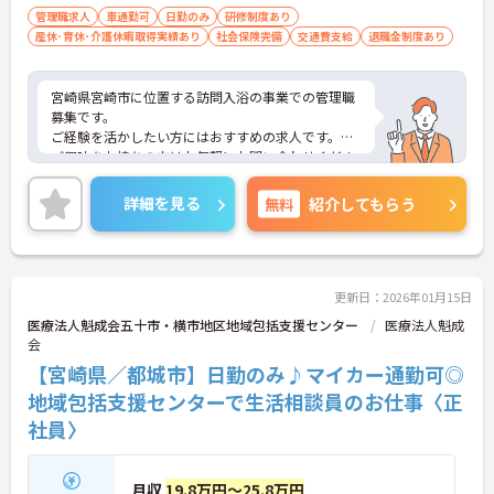
管理職求人
車通勤可
日勤のみ
研修制度あり
産休･育休･介護休暇取得実績あり
社会保険完備
交通費支給
退職金制度あり
宮崎県宮崎市に位置する訪問入浴の事業での管理職
募集です。
ご経験を活かしたい方にはおすすめの求人です。
ご興味をお持ちの方はお気軽にお問い合わせくださ
い。
詳細を見る
無料
紹介してもらう
更新日：2026年01月15日
医療法人魁成会五十市・横市地区地域包括支援センター
医療法人魁成
会
【宮崎県／都城市】日勤のみ♪マイカー通勤可◎
地域包括支援センターで生活相談員のお仕事〈正
社員〉
月収
19.8万円～25.8万円