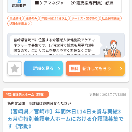
■ケアマネジャー（介護支援専門員）必須
応募要件
車通勤可
日勤のみ
年間休日110日以上
ボーナス・賞与あり
社会保険完備
退職金制度あり
宮崎県宮崎市に位置する介護老人保健施設でケアマ
ネジャーの募集です。17時定時で残業も月平均3時
間なので、生活リズムを整えやすく無理なくご勤務
いただけます♪また、賞与3.00ヶ月分実績あり！頑
張りはしっかりと評価され還元されます◎ご興味の
ある方はご面接のポイントお伝えしますのでご気軽
詳細を見る
無料
紹介してもらう
にお問い合わせください。
特別養護老人ホーム（特養）
更新日：2026年07月28日
名称非公開 ※詳細はお問合せください
【宮崎県／宮崎市】年間休日114日★賞与実績3
ヵ月◎特別養護老人ホームにおける介護職募集で
す《常勤》