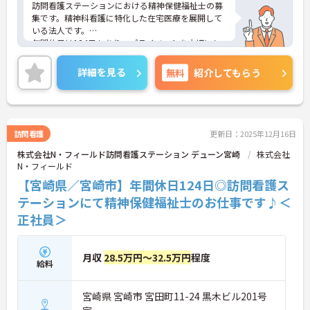
訪問看護ステーションにおける精神保健福祉士の募
集です。精神科看護に特化した在宅医療を展開して
いる法人です。
年間休日は124日もあり、プライベートを大切にし
ながらご勤務いただけます。ご利用者一人ひとりの
状況に合わせた最適なサービスができる環境です。
詳細を見る
無料
紹介してもらう
ご興味のある方には、面接対策ポイントなど、さら
に詳細をお話しいたしますのでお気軽にご相談くだ
さい！
訪問看護
更新日：2025年12月16日
株式会社N・フィールド訪問看護ステーション デューン宮崎
株式会社
N・フィールド
【宮崎県／宮崎市】年間休日124日◎訪問看護ス
テーションにて精神保健福祉士のお仕事です♪＜
正社員＞
月収
28.5万円～32.5万円
程度
給料
宮崎県 宮崎市 宮田町11-24 黒木ビル201号