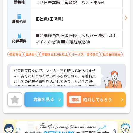
勤務地
ＪＲ日豊本線「宮崎駅」バス・車5分
正社員(正職員)
雇用形態
■介護職員初任者研修（ヘルパー2級）以上
応募要件
いずれか必須 ■介護経験必須
夜勤専従
車通勤可
年間休日110日以上
ボーナス・賞与あり
社会保険完備
駐車場完備なので、マイカー通勤時も心配ありませ
ん！賞与ありとやりがいがあるお仕事で、介護職員
としての経験や資格を活かしてみませんか？ご興味
ある方は面接ポイントをお伝えしますので、お気軽
にお問い合わせください♪
詳細を見る
無料
紹介してもらう