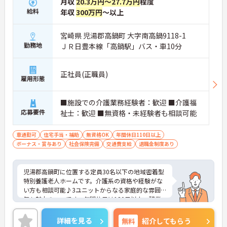
月収
20.3万円～27.7万円
程度
給料
年収
300万円
～以上
宮崎県 児湯郡高鍋町 大字南高鍋9118-1
勤務地
ＪＲ日豊本線「高鍋駅」バス・車10分
正社員(正職員)
雇用形態
■施設での介護業務経験者：歓迎 ■介護福
応募要件
祉士：歓迎 ■無資格・未経験者も相談可能
車通勤可
住宅手当・補助
無資格OK
年間休日110日以上
ボーナス・賞与あり
社会保険完備
交通費支給
退職金制度あり
児湯郡高鍋町に位置する定員30名以下の地域密着型
特別養護老人ホームです。介護系の資格や経験がな
い方も相談可能♪3ユニットからなる家庭的な雰囲
気も魅力の一つです。年間休日は120日以上、残業
は月平均5時間程度と少なく、メリハリのある勤務
が実現しやすいです。ご興味ある方には、面接対策
詳細を見る
無料
紹介してもらう
ポイントなど、さらに詳細をお話しいたしますので