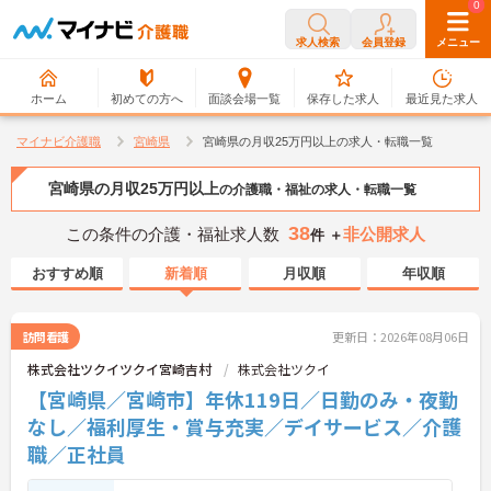
0
0
求人検索
会員登録
メニュー
ホーム
初めての方へ
面談会場一覧
保存した求人
最近見た求人
マイナビ介護職
宮崎県
宮崎県の月収25万円以上の求人・転職一覧
宮崎県の月収25万円以上
の介護職・福祉の求人・転職一覧
38
この条件の介護・福祉求人数
非公開求人
件 ＋
おすすめ順
新着順
月収順
年収順
訪問看護
更新日：2026年08月06日
株式会社ツクイツクイ宮崎吉村
株式会社ツクイ
【宮崎県／宮崎市】年休119日／日勤のみ・夜勤
なし／福利厚生・賞与充実／デイサービス／介護
職／正社員