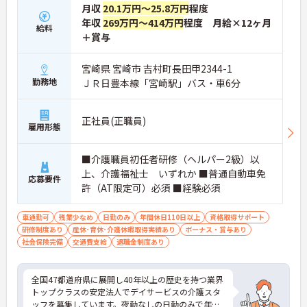
月収
20.1万円～25.8万円
程度
年収
269万円～414万円
程度 月給×12ヶ月
給料
＋賞与
宮崎県 宮崎市 吉村町長田甲2344-1
勤務地
ＪＲ日豊本線「宮崎駅」バス・車6分
正社員(正職員)
雇用形態
■介護職員初任者研修（ヘルパー2級）以
上、介護福祉士 いずれか ■普通自動車免
応募要件
許（AT限定可）必須 ■経験必須
車通勤可
残業少なめ
日勤のみ
年間休日110日以上
資格取得サポート
研修制度あり
産休･育休･介護休暇取得実績あり
ボーナス・賞与あり
社会保険完備
交通費支給
退職金制度あり
全国47都道府県に展開し40年以上の歴史を持つ業界
トップクラスの安定法人でデイサービスの介護スタ
ッフを募集しています。夜勤なしの日勤のみで年間