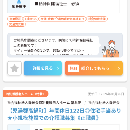
■精神保健福祉士 必須
応募要件
車通勤可
日勤のみ
産休･育休･介護休暇取得実績あり
社会保険完備
交通費支給
宮崎県串間市にございます、病院にて精神保健福祉
士の募集です！
マイカー通勤OKなので、通勤も楽々です◎
ご興味のある方は、マイナビ介護職までお問い合わ
せください。
詳細を見る
無料
紹介してもらう
特別養護老人ホーム（特養）
更新日：2026年03月26日
社会福祉法人春光会特別養護老人ホーム 望み苑
社会福祉法人春光会
【児湯郡高鍋町】年間休日122日◎住宅手当あり
★小規模施設での介護職募集《正職員》