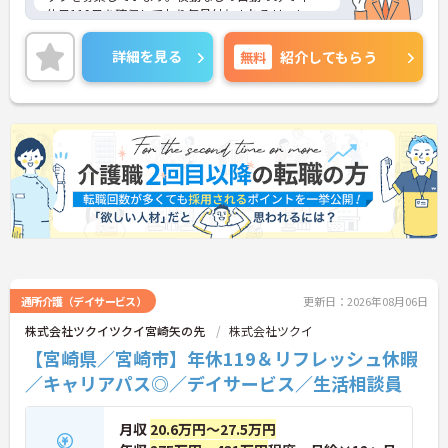
休日119日を確保しており毎月付与されるリフレッ
シュ休暇を利用した連休取得も推奨しています。過
去実績最大105万円の賞与や手厚い扶養手当に加え
詳細を見る
無料
紹介してもらう
独自の福利厚生制度によりお祝い金や補助金が支給
されるなど生活を支える待遇が充実しています。く
るみん認定企業として子育て支援に注力し髪色やネ
イルも自由で自分らしく働ける風通しの良い職場で
す。入社後1年間は専属のチューターがマンツーマン
で丁寧に指導するため安心して業務に慣れていくこ
とができ資格取得支援や多様な研修プログラムを活
用して着実にステップアップを目指せるやりがいの
ある環境です。
★おすすめPOINT★
【ワークライフバランスの充実】
・夜勤なしの日勤のみで年間休日119日を確保
・毎月付与されるリフレッシュ休暇を活用して連休
通所介護（デイサービス）
更新日：2026年08月06日
取得も可能
株式会社ツクイツクイ宮崎矢の先
株式会社ツクイ
・こども休暇や産休育休など子育て支援体制が万全
【宮崎県／宮崎市】年休119＆リフレッシュ休暇
なくるみん認定企業
【安心の高待遇と手厚い福利厚生】
／キャリアパス◎／デイサービス／生活相談員
・賞与年2回と半期末手当により頑張りをしっかり
と還元
・配偶者1万円や満18歳未満の子5千円の充実した扶
月収
20.6万円～27.5万円
養手当を支給