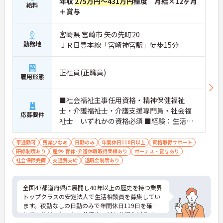
年収
275万円～431万円
程度 月給×12ヶ月
給料
・結婚・出生・入学のお祝い金や宿泊費補助などツ
＋賞与
クイPLUSによる独自の福利厚生を用意
【手厚いフォロー体制とキャリアアップ】
宮崎県 宮崎市 矢の先町20
・入社後1年間は専属チューターによるマンツーマ
ン指導で安心
勤務地
ＪＲ日豊本線「宮崎神宮駅」徒歩15分
・オンライン講座や階層別研修などスキルアップの
機会が豊富
・髪色やネイルなどが自由でご自身の個性を大切に
正社員(正職員)
雇用形態
できる社風
■社会福祉主事任用資格・精神保健福祉
士・介護福祉士・介護支援専門員・社会福
応募要件
祉士 いずれかの資格必須 ■経験：生活相
談員業務の実務経験3年以上 必須
車通勤可
残業少なめ
日勤のみ
年間休日110日以上
資格取得サポート
研修制度あり
産休･育休･介護休暇取得実績あり
ボーナス・賞与あり
社会保険完備
交通費支給
退職金制度あり
全国47都道府県に展開し40年以上の歴史を持つ業界
トップクラスの安定法人で生活相談員を募集してい
ます。夜勤なしの日勤のみで年間休日119日を確保
しておりリフレッシュ休暇やこども休暇などライフ