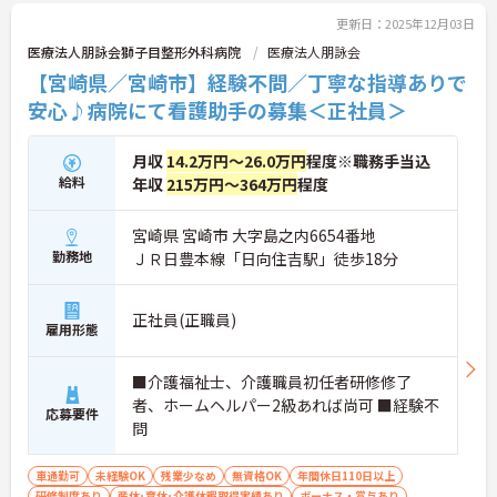
更新日：2025年12月03日
医療法人朋詠会獅子目整形外科病院
医療法人朋詠会
【宮崎県／宮崎市】経験不問／丁寧な指導ありで
安心♪病院にて看護助手の募集＜正社員＞
月収
14.2万円～26.0万円
程度※職務手当込
給料
年収
215万円～364万円
程度
宮崎県 宮崎市 大字島之内6654番地
勤務地
ＪＲ日豊本線「日向住吉駅」徒歩18分
正社員(正職員)
雇用形態
■介護福祉士、介護職員初任者研修修了
者、ホームヘルパー2級あれば尚可 ■経験不
応募要件
問
車通勤可
未経験OK
残業少なめ
無資格OK
年間休日110日以上
研修制度あり
産休･育休･介護休暇取得実績あり
ボーナス・賞与あり