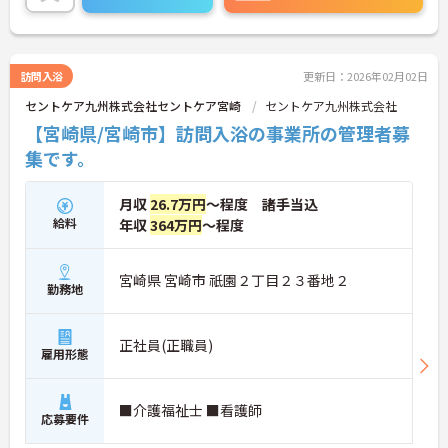
お気軽にご相談ください！
訪問入浴
更新日：2026年02月02日
セントケア九州株式会社セントケア宮崎
セントケア九州株式会社
【宮崎県/宮崎市】訪問入浴の事業所の管理者募
集です。
月収
26.7万円
～程度 諸手当込
給料
年収
364万円
～程度
宮崎県 宮崎市 祇園２丁目２３番地２
勤務地
正社員(正職員)
雇用形態
■介護福祉士 ■看護師
応募要件