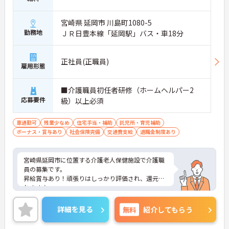
宮崎県 延岡市 川島町1080-5
勤務地
ＪＲ日豊本線「延岡駅」バス・車18分
正社員(正職員)
雇用形態
■介護職員初任者研修（ホームヘルパー2
応募要件
級）以上必須
車通勤可
残業少なめ
住宅手当・補助
託児所・育児補助
ボーナス・賞与あり
社会保険完備
交通費支給
退職金制度あり
宮崎県延岡市に位置する介護老人保健施設で介護職
員の募集です。
昇給賞与あり！頑張りはしっかり評価され、還元さ
れます♪
また、託児所があるので子育て中の方も働きやすい
環境です！
詳細を見る
無料
紹介してもらう
ご興味のある方はご面接のポイントお伝えしますの
でご気軽にお問い合わせください。