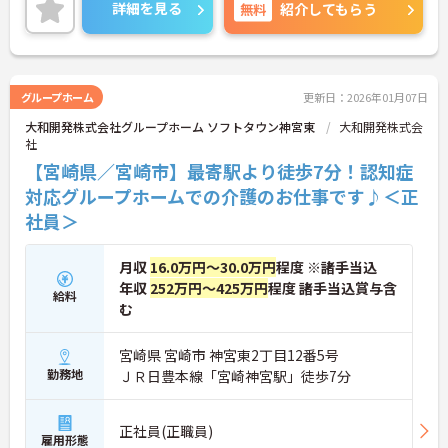
ますので是非ご応募お待ちしております。
詳細を見る
無料
紹介してもらう
グループホーム
更新日：2026年01月07日
大和開発株式会社グループホーム ソフトタウン神宮東
大和開発株式会
社
【宮崎県／宮崎市】最寄駅より徒歩7分！認知症
対応グループホームでの介護のお仕事です♪＜正
社員＞
月収
16.0万円～30.0万円
程度 ※諸手当込
年収
252万円～425万円
程度 諸手当込賞与含
給料
む
宮崎県 宮崎市 神宮東2丁目12番5号
勤務地
ＪＲ日豊本線「宮崎神宮駅」徒歩7分
正社員(正職員)
雇用形態