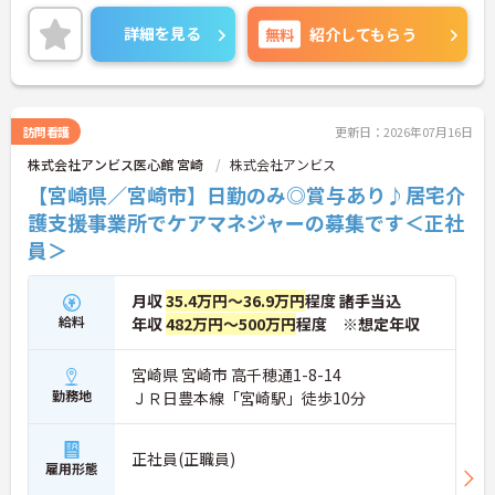
スキルアップも目指せる環境です◎
詳細を見る
無料
紹介してもらう
ご興味ある方には、面接対策ポイントなど、詳細を
お話しいたしますのでお気軽にご相談ください。
訪問看護
更新日：2026年07月16日
株式会社アンビス医心館 宮崎
株式会社アンビス
【宮崎県／宮崎市】日勤のみ◎賞与あり♪居宅介
護支援事業所でケアマネジャーの募集です＜正社
員＞
月収
35.4万円～36.9万円
程度 諸手当込
給料
年収
482万円～500万円
程度 ※想定年収
宮崎県 宮崎市 高千穂通1-8-14
勤務地
ＪＲ日豊本線「宮崎駅」徒歩10分
正社員(正職員)
雇用形態