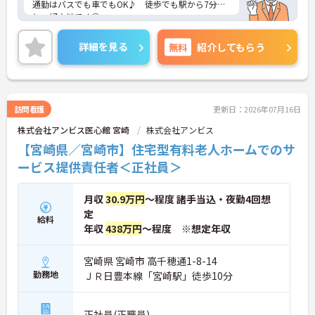
通勤はバスでも車でもOK♪ 徒歩でも駅から7分
と、好立地です◎
夏季休暇や冬季休暇があり、年間休日は115日と、
しっかりとお休みが取れます♪
詳細を見る
無料
紹介してもらう
ご興味のある方には、面接対策ポイントなど、さら
に詳細をお話しいたしますのでお気軽にご相談くだ
さい！
訪問看護
更新日：2026年07月16日
株式会社アンビス医心館 宮崎
株式会社アンビス
【宮崎県／宮崎市】住宅型有料老人ホームでのサ
ービス提供責任者＜正社員＞
月収
30.9万円
～程度 諸手当込・夜勤4回想
定
給料
年収
438万円
～程度 ※想定年収
宮崎県 宮崎市 高千穂通1-8-14
勤務地
ＪＲ日豊本線「宮崎駅」徒歩10分
正社員(正職員)