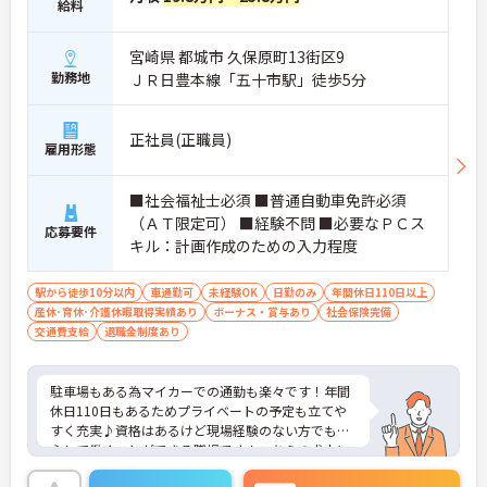
給料
宮崎県 都城市 久保原町13街区9
勤務地
ＪＲ日豊本線「五十市駅」徒歩5分
正社員(正職員)
雇用形態
■社会福祉士必須 ■普通自動車免許必須
（ＡＴ限定可） ■経験不問 ■必要なＰＣス
応募要件
キル：計画作成のための入力程度
駅から徒歩10分以内
車通勤可
未経験OK
日勤のみ
年間休日110日以上
産休･育休･介護休暇取得実績あり
ボーナス・賞与あり
社会保険完備
交通費支給
退職金制度あり
駐車場もある為マイカーでの通勤も楽々です！年間
休日110日もあるためプライベートの予定も立てや
すく充実♪資格はあるけど現場経験のない方でも安
心して働くことができる職場です！こちらの求人に
ご興味がございましたら面接のポイントもお伝えし