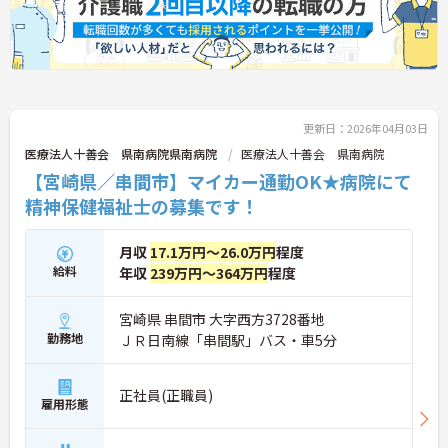
更新日：2026年04月03日
医療法人十善会 県南病院県南病院
医療法人十善会 県南病院
【宮崎県／串間市】マイカー通勤OK★病院にて
精神保健福祉士の募集です！
月収
17.1万円～26.0万円
程度
給料
年収
239万円～364万円
程度
宮崎県 串間市 大字西方3728番地
勤務地
ＪＲ日南線「串間駅」バス・車5分
正社員(正職員)
雇用形態