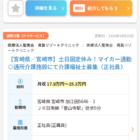
ステージに合わせた働き方が可能です。処遇改善手
当の全額還元や実績最大105万円の賞与に加え配偶
詳細を見る
無料
紹介してもらう
者1万円などの手厚い扶養手当をご用意しています。
独自の福利厚生制度によるお祝い金や宿泊費補助な
どスタッフの生活を支える制度も充実しています。
髪色やネイルも自由でご自身の個性を大切にしなが
らのびのびと働ける風通しの良い職場です。階層別
通所介護（デイサービス）
更新日：2026年08月05日
研修や資格取得支援制度が整っているため有資格者
医療法人聖美会 青島リゾートクリニック
医療法人聖美会 青島リゾ
の方がこれまでのご経験を活かしながら将来の管理
ートクリニック
職やスペシャリストへと着実にキャリアアップを目
指せるやりがいのある環境です。
【宮崎県／宮崎市】土日固定休み！マイカー通勤
◎通所介護施設にて介護福祉士募集〈正社員〉
★おすすめPOINT★
【ワークライフバランスの充実】
・夜勤なしの日勤のみで年間休日119日を確保 ・リ
月収
17.8万円～25.3万円
フレッシュ休暇やこども休暇など特別休暇が充実
給料
・産休育休や産後パパ育休制度など子育て支援体制
が万全
宮崎県 宮崎市 加江田5646‐1
【安心の高待遇と福利厚生】
・処遇改善手当を毎月および半期末手当として全額
勤務地
ＪＲ日南線「曽山寺駅」徒歩5分
還元 ・配偶者1万円や満18歳未満の子5千円の手厚
い扶養手当を支給
・結婚・出生・入学のお祝い金やヘルスチェック補
正社員(正職員)
雇用形態
助など独自の福利厚生制度を用意
【資格を活かせるキャリアアップ環境】