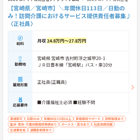
【宮崎県／宮崎市】＼年間休日113日／日勤の
み！訪問介護におけるサービス提供責任者募集♪
〈正社員〉
月収
24.8万円～27.8万円
給料
宮崎県 宮崎市 吉村町浮之城甲20-1
勤務地
ＪＲ日豊本線「宮崎駅」バス・車10分
正社員(正職員)
雇用形態
■介護福祉士必須 ■経験不問
応募要件
車通勤可
日勤のみ
年間休日110日以上
資格取得サポート
研修制度あり
産休･育休･介護休暇取得実績あり
ボーナス・賞与あり
社会保険完備
交通費支給
退職金制度あり