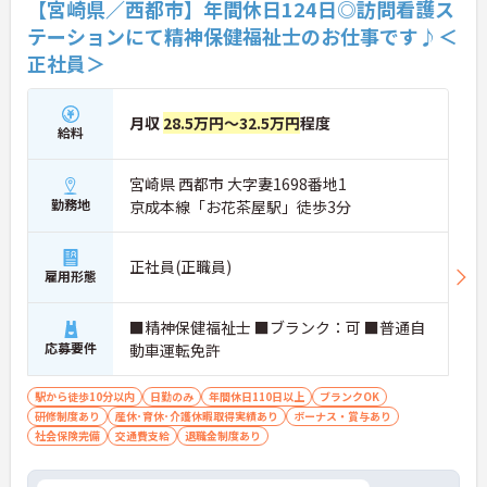
【宮崎県／西都市】年間休日124日◎訪問看護ス
テーションにて精神保健福祉士のお仕事です♪＜
正社員＞
月収
28.5万円～32.5万円
程度
給料
宮崎県 西都市 大字妻1698番地1
勤務地
京成本線「お花茶屋駅」徒歩3分
正社員(正職員)
雇用形態
■精神保健福祉士 ■ブランク：可 ■普通自
応募要件
動車運転免許
駅から徒歩10分以内
日勤のみ
年間休日110日以上
ブランクOK
研修制度あり
産休･育休･介護休暇取得実績あり
ボーナス・賞与あり
社会保険完備
交通費支給
退職金制度あり