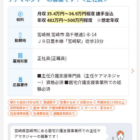
月収
35.4万円～36.9万円
程度 諸手当込
給料
年収
482万円～500万円
程度 ※想定年収
宮崎県 宮崎市 高千穂通1-8-14
勤務地
ＪＲ日豊本線「宮崎駅」徒歩10分
正社員(正職員)
雇用形態
■主任介護支援専門員（主任ケアマネジャ
ー）資格必須 ■居宅介護支援事業所での経
応募要件
験必須
駅から徒歩10分以内
車通勤可
残業少なめ
日勤のみ
年間休日110日以上
研修制度あり
産休･育休･介護休暇取得実績あり
ボーナス・賞与あり
社会保険完備
交通費支給
退職金制度あり
宮崎県宮崎市にある居宅介護支援事業所での主任ケ
アマネジャーの募集です！