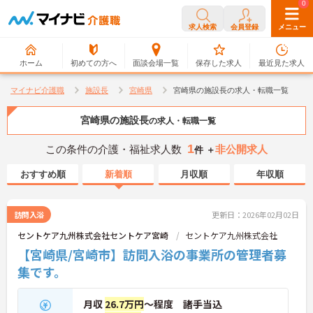
0
0
求人検索
会員登録
メニュー
ホーム
初めての方へ
面談会場一覧
保存した求人
最近見た求人
マイナビ介護職
施設長
宮崎県
宮崎県の施設長の求人・転職一覧
宮崎県の施設長
の求人・転職一覧
1
この条件の介護・福祉求人数
非公開求人
件 ＋
おすすめ順
新着順
月収順
年収順
訪問入浴
更新日：2026年02月02日
セントケア九州株式会社セントケア宮崎
セントケア九州株式会社
【宮崎県/宮崎市】訪問入浴の事業所の管理者募
集です。
月収
26.7万円
～程度 諸手当込