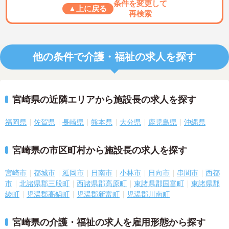
条件を変更して
▲上に戻る
再検索
他の条件で介護・福祉の求人を探す
宮崎県の近隣エリアから施設長の求人を探す
福岡県
佐賀県
長崎県
熊本県
大分県
鹿児島県
沖縄県
宮崎県の市区町村から施設長の求人を探す
宮崎市
都城市
延岡市
日南市
小林市
日向市
串間市
西都
市
北諸県郡三股町
西諸県郡高原町
東諸県郡国富町
東諸県郡
綾町
児湯郡高鍋町
児湯郡新富町
児湯郡川南町
宮崎県の介護・福祉の求人を雇用形態から探す