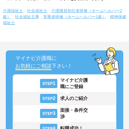
介護福祉士
社会福祉士
介護職員初任者研修（ホームヘルパー2
級）
社会福祉主事
実務者研修（ホームヘルパー1級）
精神保健
福祉士
マイナビ介護職に
お気軽にご相談
下さい！
マイナビ介護
1
STEP
職にご登録
2
求人のご紹介
STEP
面接・条件交
3
STEP
渉
4
転職成功！
STEP