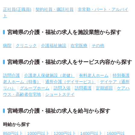
正社員(正職員)
契約社員・嘱託社員
非常勤・パート・アルバイ
ト
宮崎県の介護・福祉の求人を施設業態から探す
病院
クリニック
介護福祉施設
在宅医療
その他
宮崎県の介護・福祉の求人をサービス内容から探す
訪問介護
介護老人保健施設（老健）
有料老人ホーム
特別養護
老人ホーム（特養）
通所介護（デイサービス）
デイケア（通所
リハ）
グループホーム
訪問入浴
訪問看護
定期巡回
ケアハ
ウス・高齢者住宅地
ショートステイ
宮崎県の介護・福祉の求人を給与から探す
時給から探す
850円以上
1000円以上
1200円以上
1400円以上
1600円以