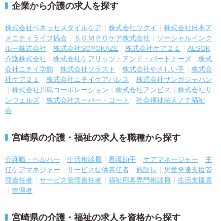
企業から介護の求人を探す
株式会社ベネッセスタイルケア
株式会社ツクイ
株式会社日本ア
メニティライフ協会
ＳＯＭＰＯケア株式会社
ソーシャルインク
ルー株式会社
株式会社SOYOKAZE
株式会社ケア２１
ALSOK
介護株式会社
株式会社ケアリッツ・アンド・パートナーズ
株式
会社ニチイ学館
株式会社ソラスト
株式会社やさしい手
株式会
社ケア２１
株式会社ニチイケアパレス
株式会社サンガジャパン
株式会社川島コーポレーション
株式会社アンビス
株式会社サ
ンウェルズ
株式会社スーパー・コート
社会福祉法人ノテ福祉
会
宮崎県の介護・福祉の求人を職種から探す
介護職・ヘルパー
生活相談員
看護助手
ケアマネージャー
主
任ケアマネジャー
サービス提供責任者
施設長
児童発達支援管
理責任者
サービス管理責任者
福祉用具専門相談員
生活支援員
管理者
宮崎県の介護・福祉の求人を資格から探す