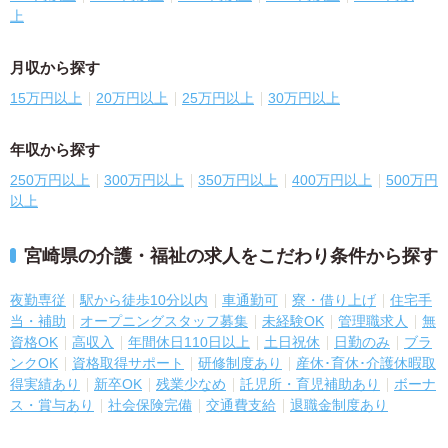
上
月収から探す
15万円以上
20万円以上
25万円以上
30万円以上
年収から探す
250万円以上
300万円以上
350万円以上
400万円以上
500万円
以上
宮崎県の介護・福祉の求人をこだわり条件から探す
夜勤専従
駅から徒歩10分以内
車通勤可
寮・借り上げ
住宅手
当・補助
オープニングスタッフ募集
未経験OK
管理職求人
無
資格OK
高収入
年間休日110日以上
土日祝休
日勤のみ
ブラ
ンクOK
資格取得サポート
研修制度あり
産休･育休･介護休暇取
得実績あり
新卒OK
残業少なめ
託児所・育児補助あり
ボーナ
ス・賞与あり
社会保険完備
交通費支給
退職金制度あり