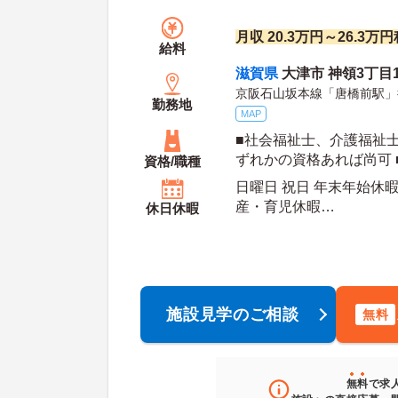
月収 20.3万円～26.3
給料
滋賀県
大津市 神領3丁目1
京阪石山坂本線「唐橋前駅」
勤務地
MAP
■社会福祉士、介護福祉
ずれかの資格あれば尚可 
資格/職種
験あれば尚可 ■普通自動
日曜日 祝日 年末年始休暇
可）
産・育児休暇
休日休暇
年間休日日数：111日 初年度有給日数：10日 最
大有給日数：
施設見学のご相談
無料
無料
で求