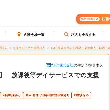
転職
無料!簡単1分
面談会場一覧
求人を検索する
員求人
大津市の生活支援員求人
Y＆C株式会社の介護職・福祉求人・転職・
Y＆C株式会社
の生活支援員求人
市】 放課後等デイサービスでの支援
》
研修制度あり
産休･育休･介護休暇取得実績あり
残業少なめ