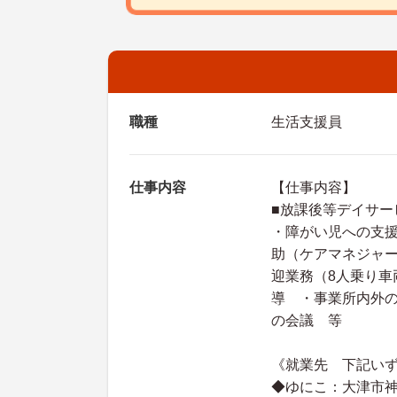
職種
生活支援員
仕事内容
【仕事内容】
■放課後等デイサー
・障がい児への支
助（ケアマネジャ
迎業務（8人乗り車
導 ・事業所内外
の会議 等
《就業先 下記い
◆ゆにこ：大津市神領