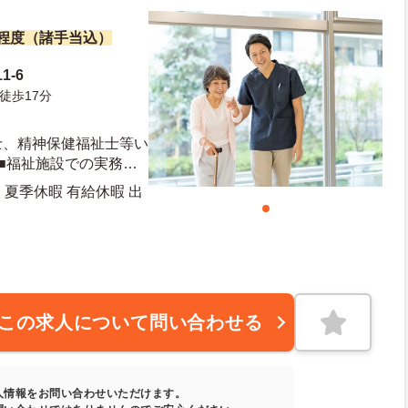
万円程度（諸手当込）
1-6
徒歩17分
士、精神保健福祉士等い
■福祉施設での実務経
車運転免許（AT限定
 夏季休暇 有給休暇 出
20日 年末年始休暇日数：6日
この求人について問い合わせる
人情報をお問い合わせいただけます。