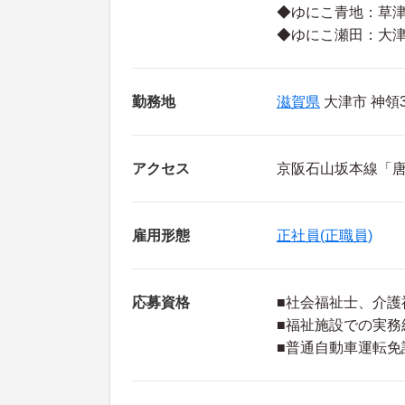
◆ゆにこ青地：草津市
◆ゆにこ瀬田：大津
勤務地
滋賀県
大津市 神領3
アクセス
京阪石山坂本線「唐
雇用形態
正社員(正職員)
応募資格
■社会福祉士、介
■福祉施設での実務
■普通自動車運転免