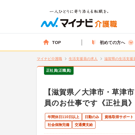
TOP
初めての方へ
マイナビ介護職
生活支援員の求人
滋賀県の生活支援
正社員(正職員)
【滋賀県／大津市・草津
員のお仕事です《正社員
年間休日110日以上
日勤のみ
資格取得サポート
社会保険完備
交通費支給