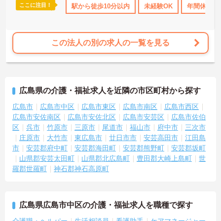
ここに注目！
K
日勤のみ
年間休日110日以上
駅から徒歩10分以内
ボーナス・賞与あり
未経験OK
年間休日11
社会保
この法人の別の求人の一覧を見る
広島県の介護・福祉求人を近隣の市区町村から探す
広島市
広島市中区
広島市東区
広島市南区
広島市西区
広島市安佐南区
広島市安佐北区
広島市安芸区
広島市佐伯
区
呉市
竹原市
三原市
尾道市
福山市
府中市
三次市
庄原市
大竹市
東広島市
廿日市市
安芸高田市
江田島
市
安芸郡府中町
安芸郡海田町
安芸郡熊野町
安芸郡坂町
山県郡安芸太田町
山県郡北広島町
豊田郡大崎上島町
世
羅郡世羅町
神石郡神石高原町
広島県広島市中区の介護・福祉求人を職種で探す