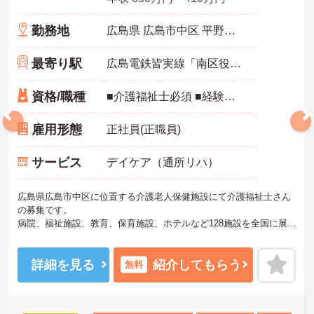
勤務地
広島県 広島市中区 平野町3-8
最寄り駅
広島電鉄皆実線「南区役所前駅」徒歩5分
資格/職種
■介護福祉士必須 ■経験不問 ■ユニットリーダー資格のある方は、給与面で優遇あり
雇用形態
正社員(正職員)
サービス
デイケア（通所リハ）
広島県広島市中区に位置する介護老人保健施設にて介護福祉士さん
の募集です。
病院、福祉施設、教育、保育施設、ホテルなど128施設を全国に展
開、運営している法人様です。
ご興味のある方には、面接対策ポイントなど、さらに詳細をお話し
いたしますので、お気軽にご相談ください。
詳細を見る
紹介してもらう
無料