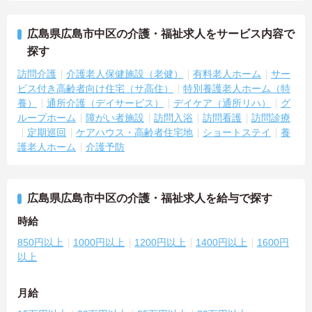
広島県広島市中区の介護・福祉求人をサービス内容で
探す
訪問介護
介護老人保健施設（老健）
有料老人ホーム
サー
ビス付き高齢者向け住宅（サ高住）
特別養護老人ホーム（特
養）
通所介護（デイサービス）
デイケア（通所リハ）
グ
ループホーム
障がい者施設
訪問入浴
訪問看護
訪問診療
定期巡回
ケアハウス・高齢者住宅地
ショートステイ
養
護老人ホーム
介護予防
広島県広島市中区の介護・福祉求人を給与で探す
時給
850円以上
1000円以上
1200円以上
1400円以上
1600円
以上
月給