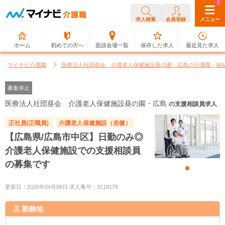
0
1
求人検索
会員登録
メニュー
ホーム
初めての方へ
面談会場一覧
保存した求人
最近見た求人
マイナビ介護職
医療法人社団葵会 介護老人保健施設葵の園・広島の介護職・福
募集停止
医療法人社団葵会 介護老人保健施設葵の園・広島
の支援相談員求人
正社員(正職員)
介護老人保健施設（老健）
【広島県/広島市中区】日勤のみ◎
介護老人保健施設での支援相談員
の募集です
更新日：2026年04月08日 求人番号：9118179
勤務地