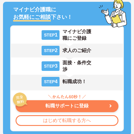
マイナビ介護職に
お気軽にご相談
下さい！
マイナビ介護
1
STEP
職にご登録
2
求人のご紹介
STEP
面接・条件交
3
STEP
渉
4
転職成功！
STEP
転職サポートに登録
はじめて転職する方へ