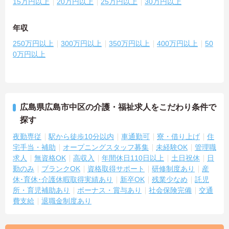
15万円以上
20万円以上
25万円以上
30万円以上
年収
250万円以上
300万円以上
350万円以上
400万円以上
50
0万円以上
広島県広島市中区の介護・福祉求人をこだわり条件で
探す
夜勤専従
駅から徒歩10分以内
車通勤可
寮・借り上げ
住
宅手当・補助
オープニングスタッフ募集
未経験OK
管理職
求人
無資格OK
高収入
年間休日110日以上
土日祝休
日
勤のみ
ブランクOK
資格取得サポート
研修制度あり
産
休･育休･介護休暇取得実績あり
新卒OK
残業少なめ
託児
所・育児補助あり
ボーナス・賞与あり
社会保険完備
交通
費支給
退職金制度あり