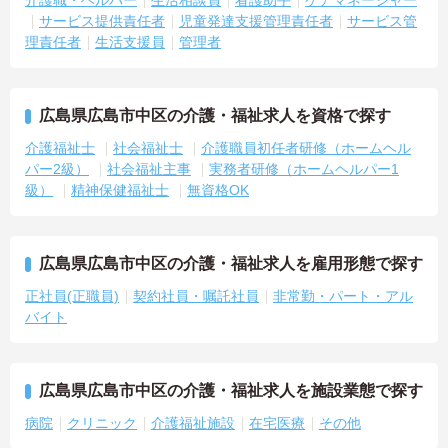
介護職・ヘルパー
生活相談員
看護助手
ケアマネージャー
サービス提供責任者
児童発達支援管理責任者
サービス管
理責任者
生活支援員
管理者
広島県広島市中区の介護・福祉求人を資格で探す
介護福祉士
社会福祉士
介護職員初任者研修（ホームヘル
パー2級）
社会福祉主事
実務者研修（ホームヘルパー1
級）
精神保健福祉士
無資格OK
広島県広島市中区の介護・福祉求人を雇用形態で探す
正社員(正職員)
契約社員・嘱託社員
非常勤・パート・アル
バイト
広島県広島市中区の介護・福祉求人を施設業態で探す
病院
クリニック
介護福祉施設
在宅医療
その他