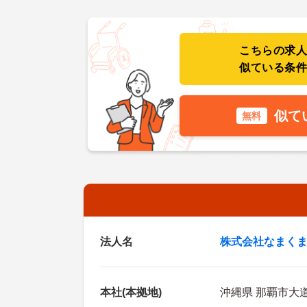
こちらの求
似ている条
似て
無料
法人名
株式会社なまく
本社(本拠地)
沖縄県 那覇市大道