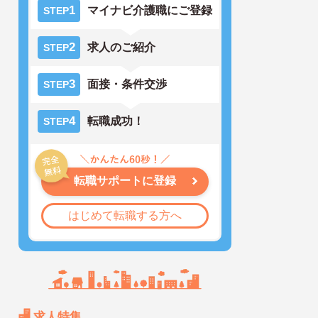
1
マイナビ介護職にご登録
STEP
2
求人のご紹介
STEP
3
面接・条件交渉
STEP
4
転職成功！
STEP
転職サポートに登録
はじめて転職する方へ
求人特集