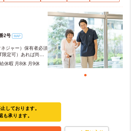
番2号
MAP
マネジャー）保有者必須
T限定可）あれば尚可
ャー業務経験あればなお
給休暇 月8休 月9休
停止しております。
認も承ります。