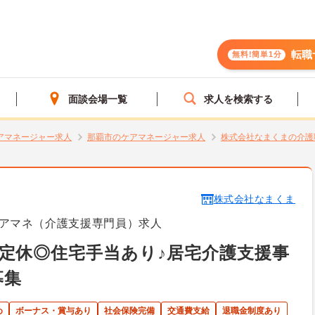
転職
無料!簡単1分
面談会場一覧
求人を検索する
アマネージャー求人
那覇市のケアマネージャー求人
株式会社なまくまの介護
株式会社なまくま
アマネ（介護支援専門員）求人
定休◎住宅手当あり♪居宅介護支援事
募集
め
ボーナス・賞与あり
社会保険完備
交通費支給
退職金制度あり