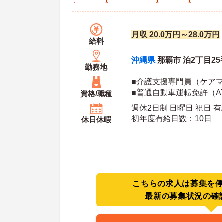
月収 20.0万円～28.0万円
給料
沖縄県
那覇市 泊2丁目25
勤務地
■介護支援専門員（ケア
■普通自動車運転免許（A
資格/職種
■経験不問 ■ケアマネジ
週休2日制 日曜日 祝日 有
可
初年度有給日数：10日
休日休暇
こちらの求人は募集を
最新の募集状況の確