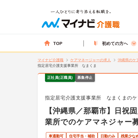
TOP
初めての方へ
マイナビ介護職
ケアマネージャーの求人
沖縄県のケ
指定居宅介護支援事業所 なまくま
正社員(正職員)
募集停止
指定居宅介護支援事業所 なまくまのケ
【沖縄県／那覇市】日祝固
業所でのケアマネジャー
車通勤可
住宅手当・補助
日勤のみ
残業少な