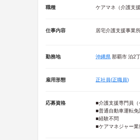
職種
ケアマネ（介護支
仕事内容
居宅介護支援事業
勤務地
沖縄県
那覇市 泊2丁
雇用形態
正社員(正職員)
応募資格
■介護支援専門員（
■普通自動車運転免
■経験不問
■ケアマネジャー業