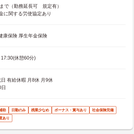
歳まで（勤務延長可 規定有）
金に関する労使協定あり
 健康保険 厚生年金保険
7:30(休憩60分)
日 有給休暇 月8休 月9休
0日
補助
日勤のみ
残業少なめ
ボーナス・賞与あり
社会保険完備
度あり