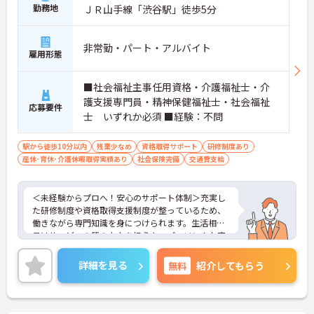
勤務地
ＪＲ山手線「渋谷駅」徒歩5分
非常勤・パート・アルバイト
雇用形態
■社会福祉主事任用資格・介護福祉士・介
護支援専門員・精神保健福祉士・社会福祉
応募要件
士 いずれか必須 ■経験：不問
駅から徒歩10分以内
残業少なめ
資格取得サポート
研修制度あり
産休･育休･介護休暇取得実績あり
社会保険完備
交通費支給
＜未経験からプロへ！安心のサポート体制＞充実し
た研修制度や資格取得支援制度が整っているため、
働きながら専門知識を身につけられます。生活相談
員はサービスの質の向上を担うキーパーソン！お客
様やご家族との関わりを通じて、自分自身の人間性
も磨いていけるやりがいのあるお仕事です。
詳細を見る
無料
紹介してもらう
＜夜勤なしでプライベートも充実！柔軟な働き方＞
勤務曜日は相談可能♪ライフスタイルに合わせた働
き方が可能です。産休・育休制度も整っており、長
く安心して働ける環境です。