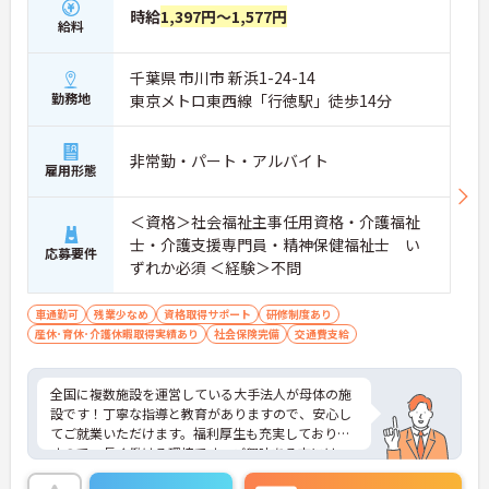
時給
1,397円～1,577円
給料
千葉県 市川市 新浜1-24-14
勤務地
東京メトロ東西線「行徳駅」徒歩14分
非常勤・パート・アルバイト
雇用形態
＜資格＞社会福祉主事任用資格・介護福祉
士・介護支援専門員・精神保健福祉士 い
応募要件
ずれか必須 ＜経験＞不問
車通勤可
残業少なめ
資格取得サポート
研修制度あり
産休･育休･介護休暇取得実績あり
社会保険完備
交通費支給
全国に複数施設を運営している大手法人が母体の施
設です！丁寧な指導と教育がありますので、安心し
てご就業いただけます。福利厚生も充実しておりま
すので、長く働ける環境です。ご興味ある方には、
面接のポイントなど、さらに詳細をお話致しますの