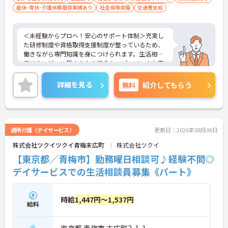
産休･育休･介護休暇取得実績あり
社会保険完備
交通費支給
＜未経験からプロへ！安心のサポート体制＞充実し
た研修制度や資格取得支援制度が整っているため、
働きながら専門知識を身につけられます。生活相談
員はサービスの質の向上を担うキーパーソン！お客
様やご家族との関わりを通じて、自分自身の人間性
も磨いていけるやりがいのあるお仕事です。
詳細を見る
無料
紹介してもらう
＜夜勤なしでプライベートも充実！柔軟な働き方＞
勤務曜日は相談可能♪ライフスタイルに合わせた働
き方が可能です。産休・育休制度も整っており、長
く安心して働ける環境です。
通所介護（デイサービス）
更新日：2026年08月06日
株式会社ツクイツクイ青梅末広町
株式会社ツクイ
【東京都／青梅市】勤務曜日相談可♪経験不問◎
デイサービスでの生活相談員募集《パート》
時給
1,447円～1,537円
給料
東京都 青梅市 末広町2-1-1