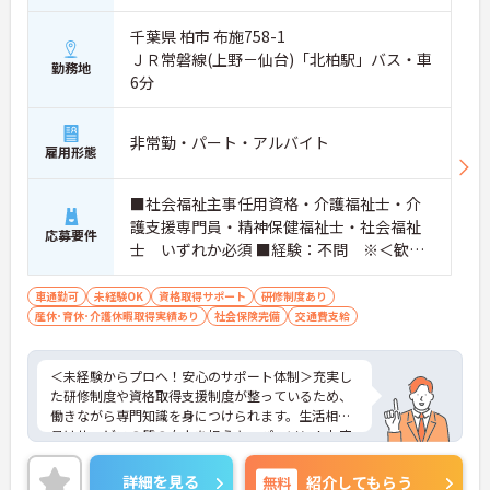
千葉県 柏市 布施758-1
ＪＲ常磐線(上野－仙台)「北柏駅」バス・車
勤務地
6分
非常勤・パート・アルバイト
雇用形態
■社会福祉主事任用資格・介護福祉士・介
護支援専門員・精神保健福祉士・社会福祉
応募要件
士 いずれか必須 ■経験：不問 ※＜歓迎
＞生活相談員の実務経験
車通勤可
未経験OK
資格取得サポート
研修制度あり
産休･育休･介護休暇取得実績あり
社会保険完備
交通費支給
＜未経験からプロへ！安心のサポート体制＞充実し
た研修制度や資格取得支援制度が整っているため、
働きながら専門知識を身につけられます。生活相談
員はサービスの質の向上を担うキーパーソン！お客
様やご家族との関わりを通じて、自分自身の人間性
も磨いていけるやりがいのあるお仕事です。
詳細を見る
無料
紹介してもらう