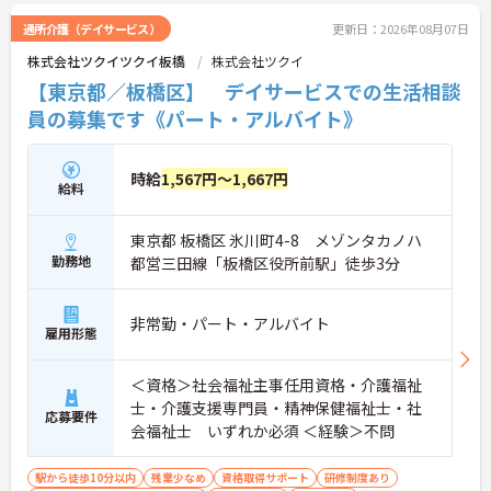
通所介護（デイサービス）
更新日：2026年08月07日
株式会社ツクイツクイ板橋
株式会社ツクイ
【東京都／板橋区】 デイサービスでの生活相談
員の募集です《パート・アルバイト》
時給
1,567円～1,667円
給料
東京都 板橋区 氷川町4-8 メゾンタカノハ
勤務地
都営三田線「板橋区役所前駅」徒歩3分
非常勤・パート・アルバイト
雇用形態
＜資格＞社会福祉主事任用資格・介護福祉
士・介護支援専門員・精神保健福祉士・社
応募要件
会福祉士 いずれか必須 ＜経験＞不問
駅から徒歩10分以内
残業少なめ
資格取得サポート
研修制度あり