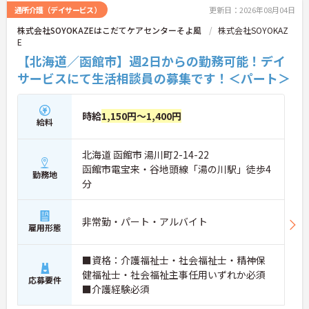
通所介護（デイサービス）
更新日：2026年08月04日
株式会社SOYOKAZEはこだてケアセンターそよ風
株式会社SOYOKAZ
E
【北海道／函館市】週2日からの勤務可能！デイ
サービスにて生活相談員の募集です！＜パート＞
時給
1,150円～1,400円
給料
北海道 函館市 湯川町2-14-22
函館市電宝来・谷地頭線「湯の川駅」徒歩4
勤務地
分
非常勤・パート・アルバイト
雇用形態
■資格：介護福祉士・社会福祉士・精神保
健福祉士・社会福祉主事任用いずれか必須
応募要件
■介護経験必須