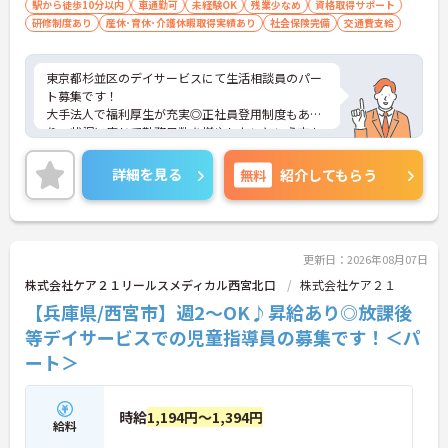
駅から徒歩10分以内
車通勤可
未経験OK
残業少なめ
資格取得サポート
研修制度あり
産休･育休･介護休暇取得実績あり
社会保険完備
交通費支給
東京都杉並区のデイサービスにて生活相談員のパー
ト募集です！
大手法人で福利厚生が充実◎正社員登用制度もあ
り、状況に応じて勤務日数を増やしたいという方も
歓迎です。
様々なライフステージにおいて勤務が続けられるよ
詳細を見る
無料
紹介してもらう
うな体制が整っています。
ご興味のある方には、面接対策ポイントなど、さら
に詳細をお話しいたしますのでお気軽にご相談くだ
さい！
更新日：2026年08月07日
株式会社ケア２１リールスメディカル西宮北口
株式会社ケア２１
【兵庫県/西宮市】週2～OK♪昇給あり◎放課後
等デイサービスでの児童指導員の募集です！＜パ
ート＞
時給
1,194円～1,394円
給料