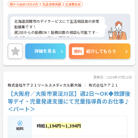
駅から徒歩10分以内
社会保険完備
交通費支給
北海道函館市のデイサービスにて生活相談員の非常
勤募集です！
週2日からの勤務OK！勤務日数の相談も可能ですの
でプライベートとの両立も可能です♪
生活相談員にチャレンジしてみたい方のご応募も大
歓迎です！
詳細を見る
無料
紹介してもらう
ご興味のある方には、面接対策ポイントなどさらに
詳細をお話いたしますので、お気軽にご相談くださ
い。
更新日：2026年07月22日
株式会社ケア２１リールスメディカル新大阪
株式会社ケア２１
【大阪府／大阪市東淀川区】週2日～OK◆放課後
等デイ・児童発達支援にて児童指導員のお仕事♪
＜パート＞
時給
1,194円～1,394円
給料