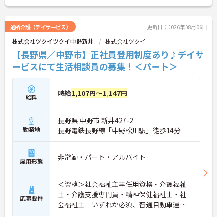
通所介護（デイサービス）
更新日：2026年08月06日
株式会社ツクイツクイ中野新井
株式会社ツクイ
【長野県／中野市】正社員登用制度あり♪デイサ
ービスにて生活相談員の募集！＜パート＞
時給
1,107円～1,147円
給料
長野県 中野市 新井427-2
勤務地
長野電鉄長野線「中野松川駅」徒歩14分
非常勤・パート・アルバイト
雇用形態
＜資格＞社会福祉主事任用資格・介護福祉
士・介護支援専門員・精神保健福祉士・社
応募要件
会福祉士 いずれか必須、普通自動車運転
免許(AT限定可) 歓迎 ＜経験＞不問