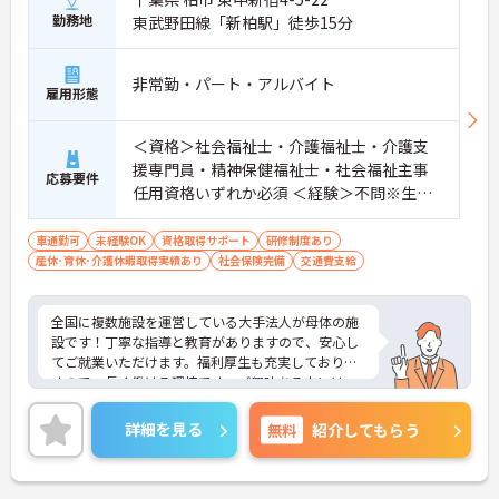
勤務地
東武野田線「新柏駅」徒歩15分
非常勤・パート・アルバイト
雇用形態
＜資格＞社会福祉士・介護福祉士・介護支
援専門員・精神保健福祉士・社会福祉主事
応募要件
任用資格いずれか必須 ＜経験＞不問※生活
相談員の実務経験歓迎
車通勤可
未経験OK
資格取得サポート
研修制度あり
産休･育休･介護休暇取得実績あり
社会保険完備
交通費支給
全国に複数施設を運営している大手法人が母体の施
設です！丁寧な指導と教育がありますので、安心し
てご就業いただけます。福利厚生も充実しておりま
すので、長く働ける環境です。ご興味ある方には、
面接のポイントなど、さらに詳細をお話致しますの
でお気軽にご相談ください。
詳細を見る
無料
紹介してもらう