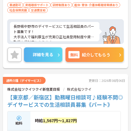
車通勤可
資格取得サポート
研修制度あり
産休･育休･介護休暇取得実績あり
社会保険完備
交通費支給
長野県中野市のデイサービスにて生活相談員のパー
ト募集です！
大手法人で福利厚生が充実◎正社員登用制度や資格
取得支援制度もあります。
様々なライフステージにおいて勤務が続けられるよ
うな体制が整っています。
詳細を見る
無料
紹介してもらう
ご興味のある方には、面接対策ポイントなどさらに
詳細をお話いたしますので、お気軽にご相談くださ
い。
通所介護（デイサービス）
更新日：2026年08月06日
株式会社ツクイツクイ新宿夏目坂
株式会社ツクイ
【東京都／新宿区】勤務曜日相談可♪経験不問◎
デイサービスでの生活相談員募集《パート》
時給
1,567円～1,827円
給料