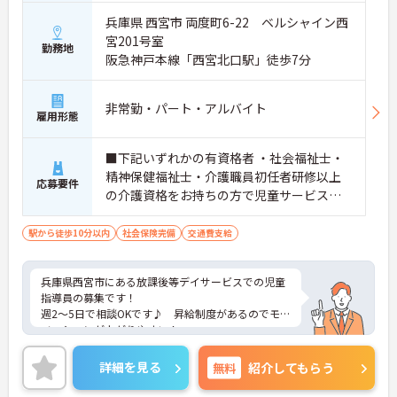
兵庫県 西宮市 両度町6-22 ベルシャイン西
宮201号室
勤務地
阪急神戸本線「西宮北口駅」徒歩7分
非常勤・パート・アルバイト
雇用形態
■下記いずれかの有資格者 ・社会福祉士・
精神保健福祉士・介護職員初任者研修以上
応募要件
の介護資格をお持ちの方で児童サービス
（保育所、こども園、放課後デイ等）の経
験3年以上の方
駅から徒歩10分以内
社会保険完備
交通費支給
兵庫県西宮市にある放課後等デイサービスでの児童
指導員の募集です！
週2～5日で相談OKです♪ 昇給制度があるのでモチ
ベーションが上がりやすい！
組合制度があるなど、福利厚生も充実しています☆
ご興味のある方には、面接対策ポイントなど、さら
詳細を見る
無料
紹介してもらう
に詳細をお話しいたしますのでお気軽にご相談くだ
さい！