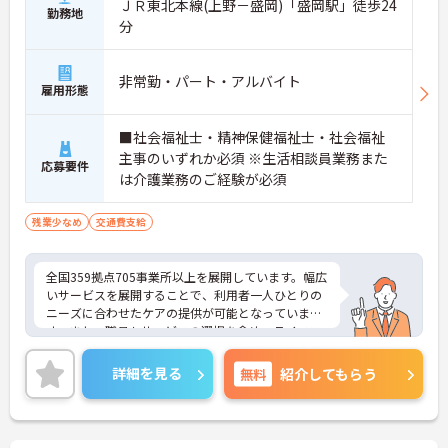
ＪＲ東北本線(上野－盛岡)「盛岡駅」徒歩24
勤務地
分
非常勤・パート・アルバイト
雇用形態
■社会福祉士・精神保健福祉士・社会福祉
主事のいずれか必須 ※生活相談員業務また
応募要件
は介護業務のご経験が必須
残業少なめ
交通費支給
全国359拠点705事業所以上を展開しています。幅広
いサービスを展開することで、利用者一人ひとりの
ニーズに合わせたケアの提供が可能となっていま
す。また、職員もサービスの選択を含め、ライフス
タイルに合わせた働き方の選択肢が多くあります。
入社時研修はもちろん、サービス・職種ごとに研修
詳細を見る
無料
紹介してもらう
カリキュラムが整っており学び成長できる環境で
す。
ご興味のある方は面接対策ポイントなどお話致しま
すのでお気軽にお問い合わせください。