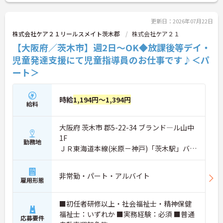
に詳細をご案内しますのでお気軽にご相談くださ
い！
更新日：2026年07月22日
株式会社ケア２１リールスメイト茨木郡
株式会社ケア２１
【大阪府／茨木市】週2日～OK◆放課後等デイ・
児童発達支援にて児童指導員のお仕事です♪＜パ
ート＞
時給
1,194円～1,394円
給料
大阪府 茨木市 郡5-22-34 ブランド―ル山中
1F
勤務地
ＪＲ東海道本線(米原－神戸)「茨木駅」バ
ス・車8分
非常勤・パート・アルバイト
雇用形態
■初任者研修以上・社会福祉士・精神保健
福祉士：いずれか ■実務経験：必須 ■普通
応募要件