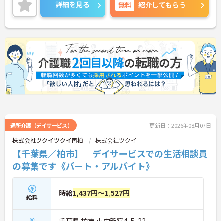
でお気軽にご相談ください。
詳細を見る
無料
紹介してもらう
通所介護（デイサービス）
更新日：2026年08月07日
株式会社ツクイツクイ南柏
株式会社ツクイ
【千葉県／柏市】 デイサービスでの生活相談員
の募集です《パート・アルバイト》
時給
1,437円～1,527円
給料
千葉県 柏市 東中新宿4-5-22