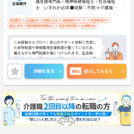
護支援専門員・精神保健福祉士・社会福祉
応募要件
士 いずれか必須 ■経験：不問 ※介護福祉
士の場合は、介護保険サービス事業所にお
いて、介護職員として常勤で5年以上の勤務
車通勤可
未経験OK
残業少なめ
資格取得サポート
研修制度あり
産休･育休･介護休暇取得実績あり
実績が必須（合算、通算：可）
社会保険完備
交通費支給
＜未経験からプロへ！安心のサポート体制＞充実し
た研修制度や資格取得支援制度が整っているため、
働きながら専門知識を身につけられます。生活相談
員はサービスの質の向上を担うキーパーソン！お客
様やご家族との関わりを通じて、自分自身の人間性
も磨いていけるやりがいのあるお仕事です。
詳細を見る
無料
紹介してもらう
＜夜勤なしでプライベートも充実！柔軟な働き方＞
勤務曜日は相談可能♪ライフスタイルに合わせた働
き方が可能です。産休・育休制度も整っており、長
く安心して働ける環境です。