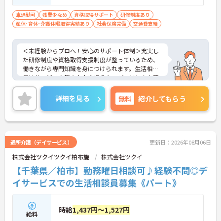
車通勤可
残業少なめ
資格取得サポート
研修制度あり
産休･育休･介護休暇取得実績あり
社会保険完備
交通費支給
＜未経験からプロへ！安心のサポート体制＞充実し
た研修制度や資格取得支援制度が整っているため、
働きながら専門知識を身につけられます。生活相談
員はサービスの質の向上を担うキーパーソン！お客
様やご家族との関わりを通じて、自分自身の人間性
も磨いていけるやりがいのあるお仕事です。
詳細を見る
無料
紹介してもらう
＜夜勤なしでプライベートも充実！柔軟な働き方＞
勤務曜日は相談可能♪ライフスタイルに合わせた働
き方が可能です。産休・育休制度も整っており、長
く安心して働ける環境です。
通所介護（デイサービス）
更新日：2026年08月06日
株式会社ツクイツクイ柏布施
株式会社ツクイ
【千葉県／柏市】勤務曜日相談可♪経験不問◎デ
イサービスでの生活相談員募集《パート》
時給
1,437円～1,527円
給料