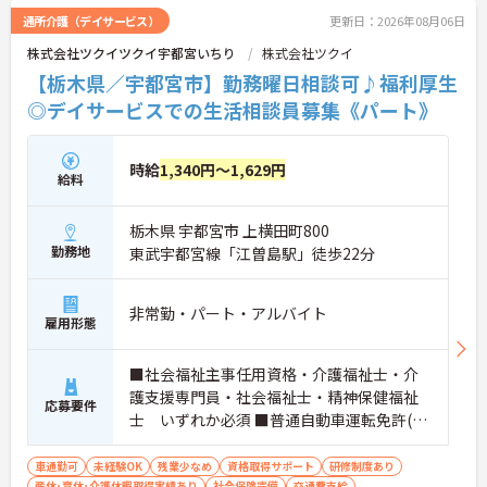
通所介護（デイサービス）
更新日：2026年08月06日
株式会社ツクイツクイ宇都宮いちり
株式会社ツクイ
【栃木県／宇都宮市】勤務曜日相談可♪福利厚生
◎デイサービスでの生活相談員募集《パート》
時給
1,340円～1,629円
給料
栃木県 宇都宮市 上横田町800
勤務地
東武宇都宮線「江曽島駅」徒歩22分
非常勤・パート・アルバイト
雇用形態
■社会福祉主事任用資格・介護福祉士・介
護支援専門員・社会福祉士・精神保健福祉
応募要件
士 いずれか必須 ■普通自動車運転免許(AT
限定可) 必須 ■経験：不問
車通勤可
未経験OK
残業少なめ
資格取得サポート
研修制度あり
産休･育休･介護休暇取得実績あり
社会保険完備
交通費支給