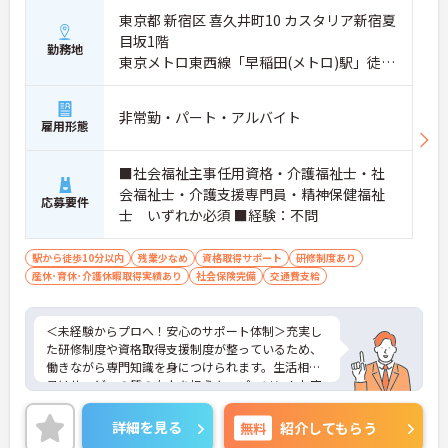
東京都 新宿区 喜久井町10 カスタリア新宿夏
目坂1階
勤務地
東京メトロ東西線「早稲田(メトロ)駅」徒歩
1分
非常勤・パート・アルバイト
雇用形態
■社会福祉主事任用資格・介護福祉士・社
会福祉士・介護支援専門員・精神保健福祉
応募要件
士 いずれか必須 ■経験：不問
駅から徒歩10分以内
残業少なめ
資格取得サポート
研修制度あり
産休･育休･介護休暇取得実績あり
社会保険完備
交通費支給
＜未経験からプロへ！安心のサポート体制＞充実し
た研修制度や資格取得支援制度が整っているため、
働きながら専門知識を身につけられます。生活相談
員はサービスの質の向上を担うキーパーソン！お客
様やご家族との関わりを通じて、自分自身の人間性
も磨いていけるやりがいのあるお仕事です。
詳細を見る
無料
紹介してもらう
＜夜勤なしでプライベートも充実！柔軟な働き方＞