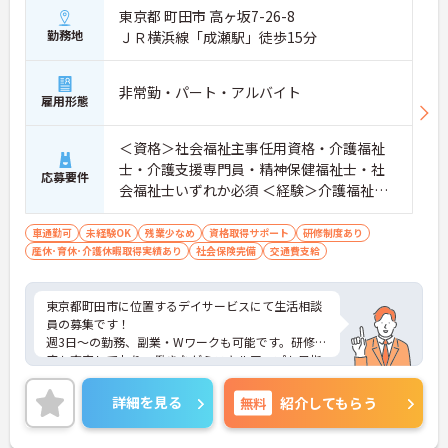
東京都 町田市 高ヶ坂7-26-8
勤務地
ＪＲ横浜線「成瀬駅」徒歩15分
非常勤・パート・アルバイト
雇用形態
＜資格＞社会福祉主事任用資格・介護福祉
士・介護支援専門員・精神保健福祉士・社
応募要件
会福祉士いずれか必須 ＜経験＞介護福祉士
所持者：介護実務経験1年以上(180日以上)
必須、他資格所持者：不問
車通勤可
未経験OK
残業少なめ
資格取得サポート
研修制度あり
産休･育休･介護休暇取得実績あり
社会保険完備
交通費支給
東京都町田市に位置するデイサービスにて生活相談
員の募集です！
週3日～の勤務、副業・Wワークも可能です。研修制
度も充実しており、働きながらスキルアップも目指
せます。土日・祝日は給与UP、福利厚生等の待遇面
も魅力です♪ご興味のある方には、面接対策ポイン
詳細を見る
無料
紹介してもらう
トなど、さらに詳細をお話しいたしますのでお気軽
にご相談ください！