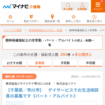
0
0
求人検索
会員登録
メニュー
ホーム
初めての方へ
面談会場一覧
保存した求人
最近見た求人
マイナビ介護職
精神保健福祉士の求人・転職
精神保健福祉士 | 非常勤・
精神保健福祉士の非常勤・パート・アルバイト
の求人・転職一
覧
264
この条件の介護・福祉求人数
非公開求人
件 ＋
おすすめ順
新着順
月収順
年収順
通所介護（デイサービス）
更新日：2026年08月07日
株式会社ツクイツクイ市川にいはま
株式会社ツクイ
【千葉県／市川市】 デイサービスでの生活相談
員の募集です《パート・アルバイト》