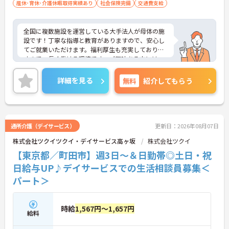
産休･育休･介護休暇取得実績あり
社会保険完備
交通費支給
全国に複数施設を運営している大手法人が母体の施
設です！丁寧な指導と教育がありますので、安心し
てご就業いただけます。福利厚生も充実しておりま
すので、長く働ける環境です。ご興味ある方には、
面接のポイントなど、さらに詳細をお話致しますの
でお気軽にご相談ください。
詳細を見る
無料
紹介してもらう
通所介護（デイサービス）
更新日：2026年08月07日
株式会社ツクイツクイ・デイサービス高ヶ坂
株式会社ツクイ
【東京都／町田市】週3日～＆日勤帯◎土日・祝
日給与UP♪デイサービスでの生活相談員募集＜
パート＞
時給
1,567円～1,657円
給料