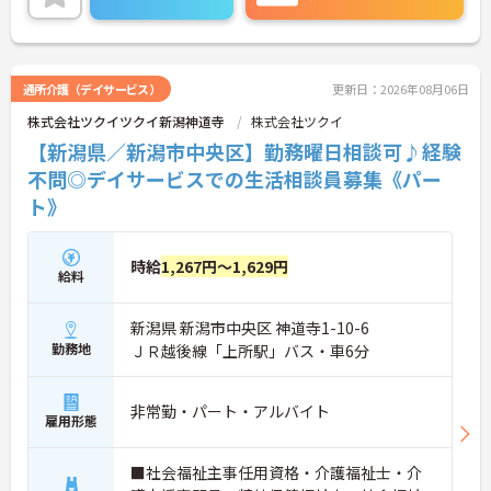
＜夜勤なしでプライベートも充実！柔軟な働き方＞
勤務曜日は相談可能♪ライフスタイルに合わせた働
き方が可能です。産休・育休制度も整っており、長
く安心して働ける環境です。
通所介護（デイサービス）
更新日：2026年08月06日
株式会社ツクイツクイ新潟神道寺
株式会社ツクイ
【新潟県／新潟市中央区】勤務曜日相談可♪経験
不問◎デイサービスでの生活相談員募集《パー
ト》
時給
1,267円～1,629円
給料
新潟県 新潟市中央区 神道寺1-10-6
勤務地
ＪＲ越後線「上所駅」バス・車6分
非常勤・パート・アルバイト
雇用形態
■社会福祉主事任用資格・介護福祉士・介