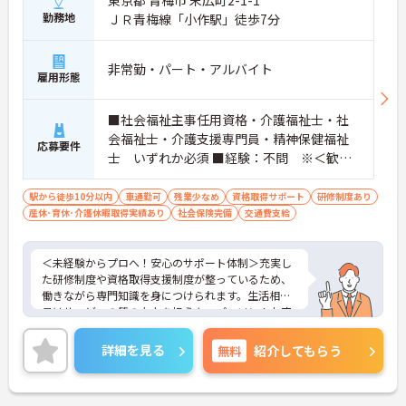
勤務地
ＪＲ青梅線「小作駅」徒歩7分
非常勤・パート・アルバイト
雇用形態
■社会福祉主事任用資格・介護福祉士・社
会福祉士・介護支援専門員・精神保健福祉
応募要件
士 いずれか必須 ■経験：不問 ※＜歓迎
＞生活相談員の実務経験
駅から徒歩10分以内
車通勤可
残業少なめ
資格取得サポート
研修制度あり
産休･育休･介護休暇取得実績あり
社会保険完備
交通費支給
＜未経験からプロへ！安心のサポート体制＞充実し
た研修制度や資格取得支援制度が整っているため、
働きながら専門知識を身につけられます。生活相談
員はサービスの質の向上を担うキーパーソン！お客
様やご家族との関わりを通じて、自分自身の人間性
も磨いていけるやりがいのあるお仕事です。
詳細を見る
無料
紹介してもらう
＜夜勤なしでプライベートも充実！柔軟な働き方＞
勤務曜日は相談可能♪ライフスタイルに合わせた働
き方が可能です。産休・育休制度も整っており、長