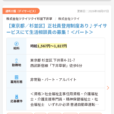
通所介護（デイサービス）
更新日：2026年08月07日
株式会社ツクイツクイ杉並下井草
株式会社ツクイ
【東京都／杉並区】正社員登用制度あり♪デイサ
ービスにて生活相談員の募集！＜パート＞
時給
1,567円～1,827円
給料
東京都 杉並区 下井草4-31-7
勤務地
西武新宿線「下井草駅」徒歩6分
非常勤・パート・アルバイト
雇用形態
＜資格＞社会福祉主事任用資格・介護福祉
士・介護支援専門員・精神保健福祉士・社
応募要件
会福祉士 いずれか必須 普通自動車運転免
許(AT限定可) 必須 ＜経験＞不問