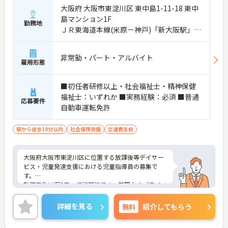
大阪府 大阪市東淀川区 東中島1-11-18 東中
島マンション1F
勤務地
ＪＲ東海道本線(米原－神戸)「新大阪駅」徒
歩6分
非常勤・パート・アルバイト
雇用形態
■初任者研修以上・社会福祉士・精神保健
福祉士：いずれか ■実務経験：必須 ■普通
応募要件
自動車運転免許
駅から徒歩10分以内
社会保険完備
交通費支給
大阪府大阪市東淀川区に位置する放課後等デイサー
ビス・児童発達支援における児童指導員の募集で
す。
勤務日数は週2日～相談可能です。無理なくプライベ
ートを大切にしながらご勤務いただけます。また、
福利厚生が充実しています。働きやすい環境が整っ
詳細を見る
無料
紹介してもらう
ており、安心して長くご勤務いただけます。
ご興味のある方には、面接対策ポイントなど、さら