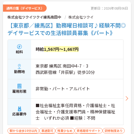
く安心して働ける環境です。
通所介護（デイサービス）
更新日：2026年08月06日
株式会社ツクイツクイ練馬南田中
株式会社ツクイ
【東京都／練馬区】勤務曜日相談可♪経験不問◎
デイサービスでの生活相談員募集《パート》
時給
1,567円～1,667円
給料
東京都 練馬区 南田中4-7‐3
勤務地
西武新宿線「井荻駅」徒歩10分
非常勤・パート・アルバイト
雇用形態
■社会福祉主事任用資格・介護福祉士・社
会福祉士・介護支援専門員・精神保健福祉
応募要件
士 いずれか必須 ■経験：不問
駅から徒歩10分以内
車通勤可
残業少なめ
資格取得サポート
研修制度あり