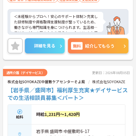
＜未経験からプロへ！安心のサポート体制＞充実し
た研修制度や資格取得支援制度が整っているため、
働きながら専門知識を身につけられます。生活相談
員はサービスの質の向上を担うキーパーソン！お客
様やご家族との関わりを通じて、自分自身の人間性
も磨いていけるやりがいのあるお仕事です。
詳細を見る
無料
紹介してもらう
＜夜勤なしでプライベートも充実！柔軟な働き方＞
勤務曜日は相談可能♪ライフスタイルに合わせた働
き方が可能です。産休・育休制度も整っており、長
く安心して働ける環境です。
通所介護（デイサービス）
更新日：2026年08月05日
株式会社SOYOKAZE中屋敷ケアセンターそよ風
株式会社SOYOKAZE
【岩手県／盛岡市】福利厚生充実★デイサービス
での生活相談員募集＜パート＞
時給
1,231円～1,420円
給料
岩手県 盛岡市 中屋敷町6-17