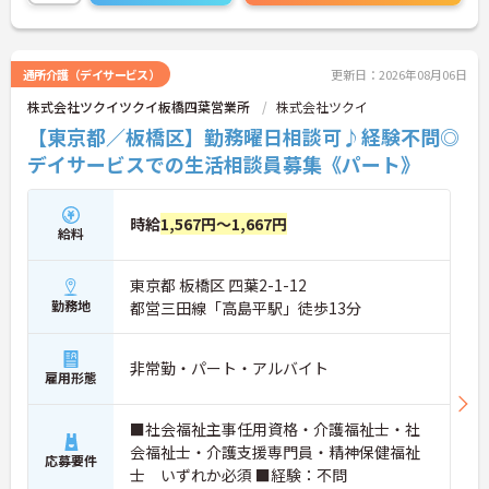
勤務曜日は相談可能♪ライフスタイルに合わせた働
き方が可能です。産休・育休制度も整っており、長
く安心して働ける環境です。
通所介護（デイサービス）
更新日：2026年08月06日
株式会社ツクイツクイ板橋四葉営業所
株式会社ツクイ
【東京都／板橋区】勤務曜日相談可♪経験不問◎
デイサービスでの生活相談員募集《パート》
時給
1,567円～1,667円
給料
東京都 板橋区 四葉2-1-12
勤務地
都営三田線「高島平駅」徒歩13分
非常勤・パート・アルバイト
雇用形態
■社会福祉主事任用資格・介護福祉士・社
会福祉士・介護支援専門員・精神保健福祉
応募要件
士 いずれか必須 ■経験：不問