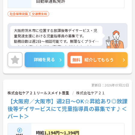
自動車運転免許
社会保険完備
交通費支給
大阪府茨木市に位置する放課後等デイサービス・児
童発達支援における児童指導員の募集です。
勤務日数は週2日～相談可能です。無理なくプライベ
ートを大切にしながらご勤務いただけます。また、
福利厚生が充実しています。働きやすい環境が整っ
ており、安心して長くご勤務いただけます。
詳細を見る
無料
紹介してもらう
ご興味のある方には、面接対策ポイントなど、さら
に詳細をご案内しますのでお気軽にご相談くださ
い！
更新日：2026年07月22日
株式会社ケア２１リールスメイト豊里
株式会社ケア２１
【大阪府／大阪市】週2日～OK☆昇給あり◎放課
後等デイサービスにて児童指導員の募集です♪＜
パート＞
時給
1,194円～1,394円