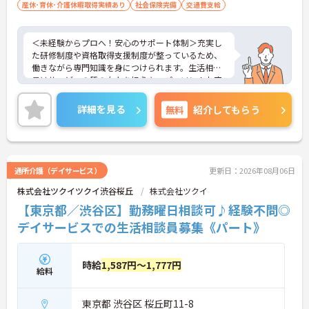
産休･育休･介護休暇取得実績あり
社会保険完備
交通費支給
＜未経験からプロへ！安心のサポート体制＞充実し
た研修制度や資格取得支援制度が整っているため、
働きながら専門知識を身につけられます。生活相談
員はサービスの質の向上を担うキーパーソン！お客
様やご家族との関わりを通じて、自分自身の人間性
も磨いていけるやりがいのあるお仕事です。
詳細を見る
無料
紹介してもらう
＜夜勤なしでプライベートも充実！柔軟な働き方＞
勤務曜日は相談可能♪ライフスタイルに合わせた働
き方が可能です。産休・育休制度も整っており、長
く安心して働ける環境です。
通所介護（デイサービス）
更新日：2026年08月06日
株式会社ツクイツクイ渋谷桜丘
株式会社ツクイ
【東京都／渋谷区】勤務曜日相談可♪経験不問◎
デイサービスでの生活相談員募集《パート》
時給
1,587円～1,777円
給料
東京都 渋谷区 桜丘町11-8