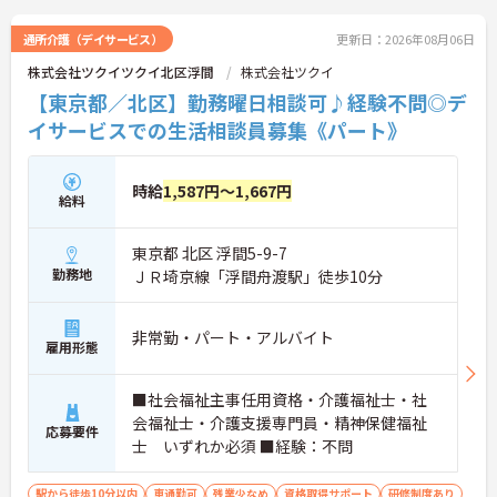
通所介護（デイサービス）
更新日：2026年08月06日
株式会社ツクイツクイ北区浮間
株式会社ツクイ
【東京都／北区】勤務曜日相談可♪経験不問◎デ
イサービスでの生活相談員募集《パート》
時給
1,587円～1,667円
給料
東京都 北区 浮間5-9-7
勤務地
ＪＲ埼京線「浮間舟渡駅」徒歩10分
非常勤・パート・アルバイト
雇用形態
■社会福祉主事任用資格・介護福祉士・社
会福祉士・介護支援専門員・精神保健福祉
応募要件
士 いずれか必須 ■経験：不問
駅から徒歩10分以内
車通勤可
残業少なめ
資格取得サポート
研修制度あり