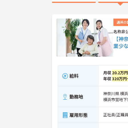
通所介
名称非
【神
業少
月収
20.2万
給料
年収
320万円
神奈川県 横
勤務地
横浜市営地下
雇用形態
正社員(正職員