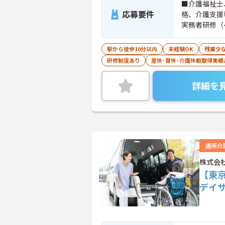
■介護福祉士
応募要件
格、介護支援
実務者研修（
事業所におい
駅から徒歩10分以内
未経験OK
残業少
研修制度あり
産休･育休･介護休暇取得実績
詳細を
通所介
株式会
【東
デイ