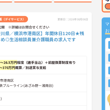
護（デイサービス）
更新日：2026年08月06日
マ
公開 ※詳細はお問合せください
お
奈川県／横浜市港南区】年間休日120日★残
なめ◎生活相談員兼介護職員の求人です
円～26.5万円
程度（諸手当込）＋前歴換算制度有り
～370万円
概算／別途賞与支給
浜市港南区
鉄ブルーライン(あざみ野－湘南台)
)