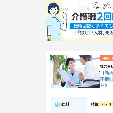
通所介
株式会
【新
不問
ト》
給料
時給
1,267円