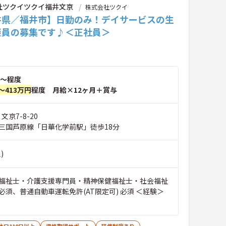
社ツクイツクイ福井文京
株式会社ツクイ
井県／福井市】日勤のみ！デイサービスの生
談員の募集です♪＜正社員＞
～程度
～413万円
程度 月給×12ヶ月＋賞与
文京7-8-20
三国芦原線「日華化学前駅」徒歩18分
)
福祉士・介護支援専門員・精神保健福祉士・社会福祉
必須、普通自動車運転免許(AT限定可) 必須 ＜経験＞