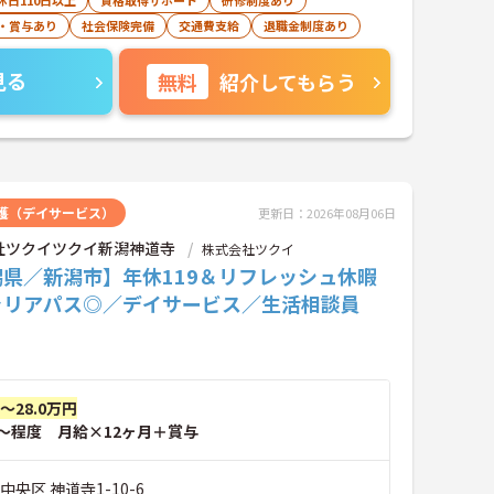
休日110日以上
資格取得サポート
研修制度あり
・賞与あり
社会保険完備
交通費支給
退職金制度あり
見る
無料
紹介してもらう
護（デイサービス）
更新日：2026年08月06日
社ツクイツクイ新潟神道寺
株式会社ツクイ
潟県／新潟市】年休119＆リフレッシュ休暇
ャリアパス◎／デイサービス／生活相談員
円～28.0万円
～程度 月給×12ヶ月＋賞与
中央区 神道寺1-10-6