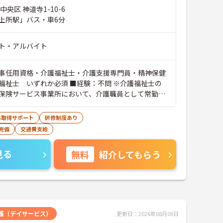
中央区 神道寺1-10-6
上所駅」バス・車6分
ト・アルバイト
事任用資格・介護福祉士・介護支援専門員・精神保健
福祉士 いずれか必須 ■経験：不問 ※介護福祉士の
保険サービス事業所において、介護職員として常勤で
務実績が必須（合算、通算：可）
格取得サポート
研修制度あり
完備
交通費支給
見る
無料
紹介してもらう
護（デイサービス）
更新日：2026年08月06日