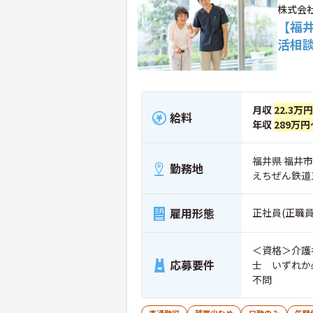
株式会
【福
活相
月収
22.3万円
給料
年収
289万円
福井県 福井市 
勤務地
えちぜん鉄道
雇用形態
正社員(正職員
＜資格＞介護
応募要件
士 いずれか
不問