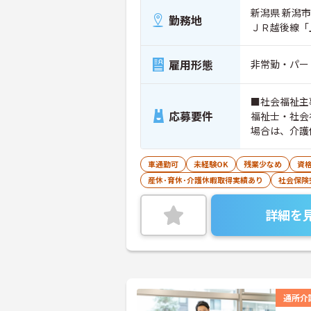
新潟県 新潟市
勤務地
ＪＲ越後線「
雇用形態
非常勤・パー
■社会福祉主
応募要件
福祉士・社会
場合は、介護
5年以上の勤
車通勤可
未経験OK
残業少なめ
資
産休･育休･介護休暇取得実績あり
社会保険
詳細を
通所介