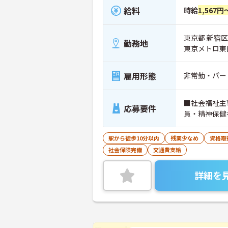
給料
時給
1,567円
東京都 新宿区
勤務地
東京メトロ東
雇用形態
非常勤・パー
■社会福祉主
応募要件
員・精神保健
駅から徒歩10分以内
残業少なめ
資格取
社会保険完備
交通費支給
詳細を