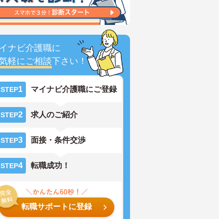
イナビ介護職に
気軽にご相談
下さい！
1
マイナビ介護職にご登録
STEP
2
求人のご紹介
STEP
3
面接・条件交渉
STEP
4
転職成功！
STEP
転職サポートに登録