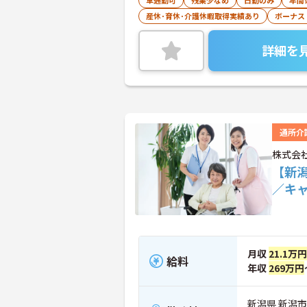
車通勤可
残業少なめ
日勤のみ
年間
産休･育休･介護休暇取得実績あり
ボーナス
詳細を
通所介
株式会
【新
／キ
月収
21.1万
給料
年収
269万円
新潟県 新潟市