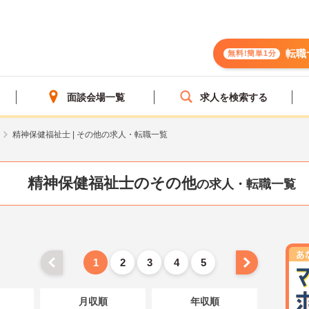
転職
無料!簡単1分
面談会場一覧
求人を検索する
精神保健福祉士 | その他の求人・転職一覧
精神保健福祉士のその他
の求人・転職一覧
1
2
3
4
5
月収順
年収順