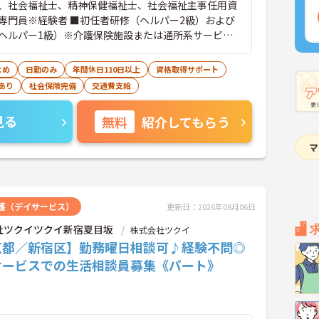
、社会福祉士、精神保健福祉士、社会福祉主事任用資
専門員※経験者 ■初任者研修（ヘルパー2級）および
ヘルパー1級）※介護保険施設または通所系サービス
て常勤で2年以上（勤務日数360日以上）
なめ
日勤のみ
年間休日110日以上
資格取得サポート
あり
社会保険完備
交通費支給
見る
無料
紹介してもらう
護（デイサービス）
更新日：2026年08月06日
社ツクイツクイ新宿夏目坂
株式会社ツクイ
京都／新宿区】勤務曜日相談可♪経験不問◎
サービスでの生活相談員募集《パート》