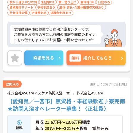
駅から徒歩10分以内
未経験OK
寮・借り上げ
無資格OK
日勤のみ
資格取得サポート
研修制度あり
産休･育休･介護休暇取得実績あり
社会保険完備
交通費支給
退職金制度あり
愛知県瀬戸市に位置する在宅介護センターです。
ご興味をお持ちの方には詳細の情報や面接のポイン
トをお伝えしますのでお気軽にお問い合わせくださ
いませ。
詳細を見る
無料
紹介してもらう
訪問入浴
更新日：2026年05月18日
株式会社ASCareアスケア訪問入浴一宮
株式会社ASCare
【愛知県／一宮市】無資格・未経験歓迎♪寮完備
★訪問入浴オペレーター募集！〈正社員〉
月収
21.6万円～23.6万円
程度
給料
年収
297万円～321万円
程度 賞与込み