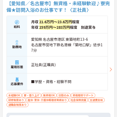
【愛知県／名古屋市】無資格・未経験歓迎♪寮完
備★訪問入浴のお仕事です！〈正社員〉
月収
21.6万円～23.6万円
程度
給料
年収
259万円～283万円
程度 別途賞与
愛知県 名古屋市港区 東築地町13-6
名古屋市営地下鉄名港線「築地口駅」徒歩1
勤務地
7分
正社員(正職員)
雇用形態
■学歴・資格・経験不問
応募要件
未経験OK
寮・借り上げ
無資格OK
日勤のみ
資格取得サポート
研修制度あり
産休･育休･介護休暇取得実績あり
社会保険完備
交通費支給
退職金制度あり