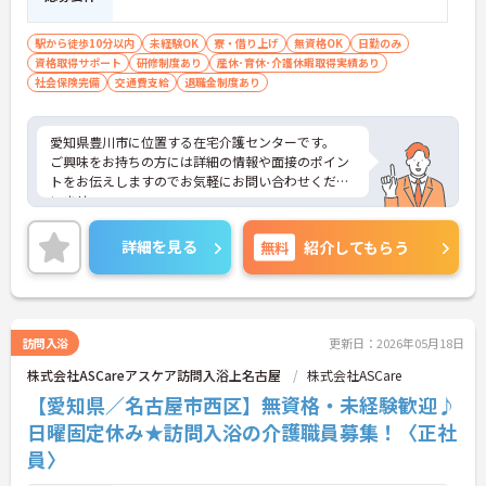
駅から徒歩10分以内
未経験OK
寮・借り上げ
無資格OK
日勤のみ
資格取得サポート
研修制度あり
産休･育休･介護休暇取得実績あり
社会保険完備
交通費支給
退職金制度あり
愛知県豊川市に位置する在宅介護センターです。
ご興味をお持ちの方には詳細の情報や面接のポイン
トをお伝えしますのでお気軽にお問い合わせくださ
いませ。
詳細を見る
無料
紹介してもらう
訪問入浴
更新日：2026年05月18日
株式会社ASCareアスケア訪問入浴上名古屋
株式会社ASCare
【愛知県／名古屋市西区】無資格・未経験歓迎♪
日曜固定休み★訪問入浴の介護職員募集！〈正社
員〉