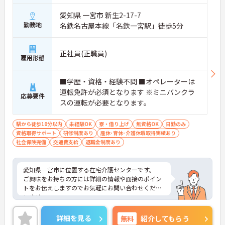
愛知県 一宮市 新生2-17-7
勤務地
名鉄名古屋本線「名鉄一宮駅」徒歩5分
正社員(正職員)
雇用形態
■学歴・資格・経験不問 ■オペレーターは
運転免許が必須となります ※ミニバンクラ
応募要件
スの運転が必要となります。
駅から徒歩10分以内
未経験OK
寮・借り上げ
無資格OK
日勤のみ
資格取得サポート
研修制度あり
産休･育休･介護休暇取得実績あり
社会保険完備
交通費支給
退職金制度あり
愛知県一宮市に位置する在宅介護センターです。
ご興味をお持ちの方には詳細の情報や面接のポイン
トをお伝えしますのでお気軽にお問い合わせくださ
いませ。
詳細を見る
無料
紹介してもらう