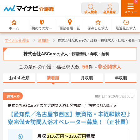
0
0
求人検索
会員登録
メニュー
ホーム
初めての方へ
面談会場一覧
保存した求人
最近見た求人
マイナビ介護職
愛知県
株式会社ASCareの介護職・福祉求人・転職・募集一
株式会社ASCare
の求人・転職情報・年収・給料
56
この条件の介護・福祉求人数
非公開求人
件 ＋
おすすめ順
新着順
月収順
年収順
訪問入浴
更新日：2026年08月05日
株式会社ASCareアスケア訪問入浴上名古屋
株式会社ASCare
【愛知県／名古屋市西区】無資格・未経験歓迎♪
寮完備★訪問入浴オペレーター募集！〈正社員〉
月収
21.6万円～23.6万円
程度