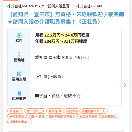
株式会社ASCareアスケア訪問入浴豊田
株式会社ASCare
【愛知県／豊田市】無資格・未経験歓迎♪寮完備
★訪問入浴の介護職員募集！〈正社員〉
月収
22.2万円～24.0万円
程度
給料
年収
284万円～311万円
程度
愛知県 豊田市 広川町7-91-11
勤務地
正社員(正職員)
雇用形態
■学歴・資格・経験不問
応募要件
未経験OK
寮・借り上げ
無資格OK
日勤のみ
資格取得サポート
研修制度あり
産休･育休･介護休暇取得実績あり
社会保険完備
交通費支給
退職金制度あり