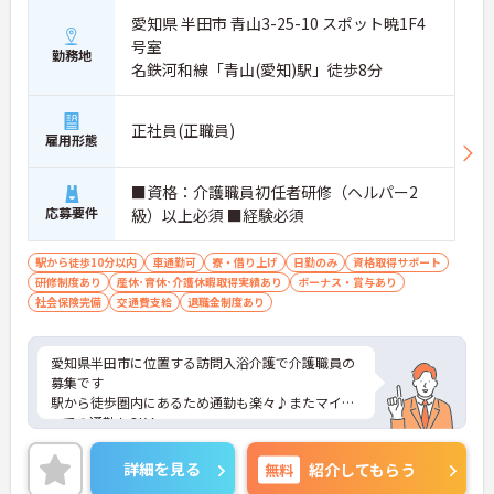
愛知県 半田市 青山3-25-10 スポット暁1F4
号室
勤務地
名鉄河和線「青山(愛知)駅」徒歩8分
正社員(正職員)
雇用形態
■資格：介護職員初任者研修（ヘルパー2
応募要件
級）以上必須 ■経験必須
駅から徒歩10分以内
車通勤可
寮・借り上げ
日勤のみ
資格取得サポート
研修制度あり
産休･育休･介護休暇取得実績あり
ボーナス・賞与あり
社会保険完備
交通費支給
退職金制度あり
愛知県半田市に位置する訪問入浴介護で介護職員の
募集です
駅から徒歩圏内にあるため通勤も楽々♪またマイカ
ーでの通勤もOK！
土日固定休で日勤のみのお仕事！プライベートとの
両立を目指す方におすすめの環境です◎昇給や賞与
詳細を見る
無料
紹介してもらう
制度があり、頑張りが評価されてしっかりと職員に