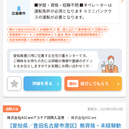
■学歴・資格・経験不問 ■オペレーターは
運転免許が必須となります ※ミニバンクラ
応募要件
スの運転が必要となります。
駅から徒歩10分以内
未経験OK
寮・借り上げ
無資格OK
日勤のみ
資格取得サポート
研修制度あり
産休･育休･介護休暇取得実績あり
社会保険完備
交通費支給
退職金制度あり
愛知県豊川市に位置する在宅介護センターです。
ご興味をお持ちの方には詳細の情報や面接のポイン
トをお伝えしますのでお気軽にお問い合わせくださ
いませ。
詳細を見る
無料
紹介してもらう
訪問入浴
更新日：2026年05月18日
株式会社ASCareアスケア訪問入浴港
株式会社ASCare
【愛知県／豊田名古屋市港区】無資格・未経験歓