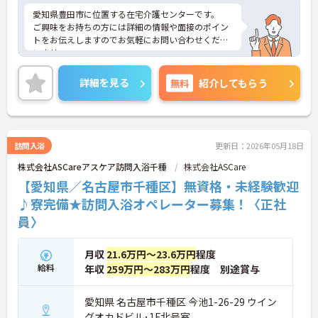
愛知県豊田市に位置する在宅介護センターです。
ご興味をお持ちの方には詳細の情報や面接のポイン
トをお伝えしますのでお気軽にお問い合わせくださ
いませ。
詳細を見る
無料
紹介してもらう
訪問入浴
更新日：2026年05月18日
株式会社ASCareアスケア訪問入浴千種
株式会社ASCare
【愛知県／名古屋市千種区】無資格・未経験歓迎
♪寮完備★訪問入浴オペレーター募集！〈正社
員〉
月収
21.6万円～23.6万円
程度
給料
年収
259万円～283万円
程度 別途賞与
愛知県 名古屋市千種区 今池1-26-29 ウイン
グオカドビル･1F北号室