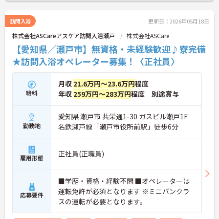
訪問入浴
更新日：2026年05月18日
株式会社ASCareアスケア訪問入浴瀬戸
株式会社ASCare
【愛知県／瀬戸市】無資格・未経験歓迎♪寮完備
★訪問入浴オペレーター募集！〈正社員〉
月収
21.6万円～23.6万円
程度
給料
年収
259万円～283万円
程度 別途賞与
愛知県 瀬戸市 共栄通1-30 ガスビル瀬戸1F
勤務地
名鉄瀬戸線「瀬戸市役所前駅」徒歩6分
正社員(正職員)
雇用形態
■学歴・資格・経験不問 ■オペレーターは
運転免許が必須となります ※ミニバンクラ
応募要件
スの運転が必要となります。