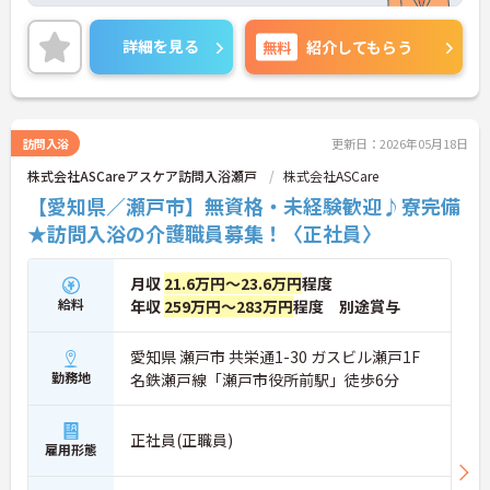
いませ。
詳細を見る
無料
紹介してもらう
訪問入浴
更新日：2026年05月18日
株式会社ASCareアスケア訪問入浴瀬戸
株式会社ASCare
【愛知県／瀬戸市】無資格・未経験歓迎♪寮完備
★訪問入浴の介護職員募集！〈正社員〉
月収
21.6万円～23.6万円
程度
給料
年収
259万円～283万円
程度 別途賞与
愛知県 瀬戸市 共栄通1-30 ガスビル瀬戸1F
勤務地
名鉄瀬戸線「瀬戸市役所前駅」徒歩6分
正社員(正職員)
雇用形態