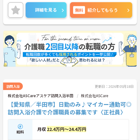
いませ。
詳細を見る
無料
紹介してもらう
訪問入浴
更新日：2026年05月18日
株式会社ASCareアスケア訪問入浴半田
株式会社ASCare
【愛知県／半田市】日勤のみ♪マイカー通勤可◎
訪問入浴介護で介護職員の募集です〈正社員〉
月収
22.4万円～24.4万円
給料