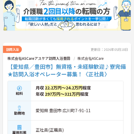
訪問入浴
更新日：2026年05月18日
株式会社ASCareアスケア訪問入浴豊田
株式会社ASCare
【愛知県／豊田市】無資格・未経験歓迎♪寮完備
★訪問入浴オペレーター募集！〈正社員〉
月収
22.2万円～24.2万円
程度
給料
年収
297万円～321万円
程度
愛知県 豊田市 広川町7-91-11
勤務地
正社員(正職員)
雇用形態