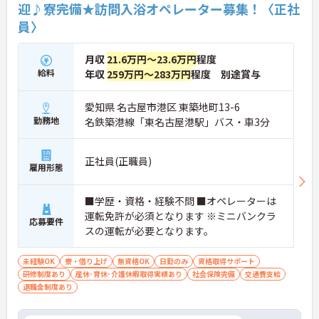
迎♪寮完備★訪問入浴オペレーター募集！〈正社
員〉
月収
21.6万円～23.6万円
程度
給料
年収
259万円～283万円
程度 別途賞与
愛知県 名古屋市港区 東築地町13-6
勤務地
名鉄築港線「東名古屋港駅」バス・車3分
正社員(正職員)
雇用形態
■学歴・資格・経験不問 ■オペレーターは
運転免許が必須となります ※ミニバンクラ
応募要件
スの運転が必要となります。
未経験OK
寮・借り上げ
無資格OK
日勤のみ
資格取得サポート
研修制度あり
産休･育休･介護休暇取得実績あり
社会保険完備
交通費支給
退職金制度あり