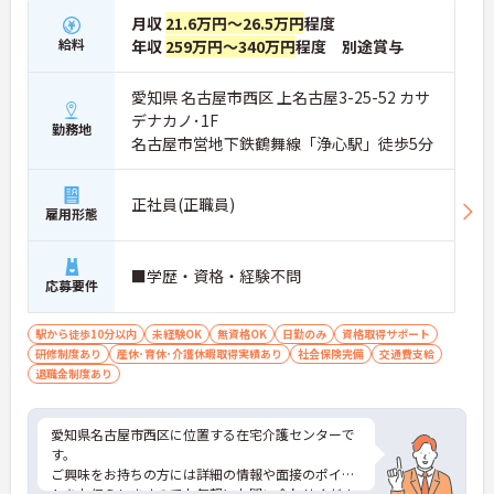
月収
21.6万円～26.5万円
程度
給料
年収
259万円～340万円
程度 別途賞与
愛知県 名古屋市西区 上名古屋3-25-52 カサ
デナカノ･1F
勤務地
名古屋市営地下鉄鶴舞線「浄心駅」徒歩5分
正社員(正職員)
雇用形態
■学歴・資格・経験不問
応募要件
駅から徒歩10分以内
未経験OK
無資格OK
日勤のみ
資格取得サポート
研修制度あり
産休･育休･介護休暇取得実績あり
社会保険完備
交通費支給
退職金制度あり
愛知県名古屋市西区に位置する在宅介護センターで
す。
ご興味をお持ちの方には詳細の情報や面接のポイン
トをお伝えしますのでお気軽にお問い合わせくださ