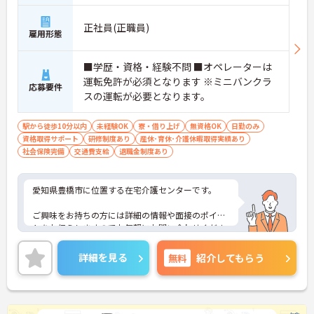
正社員(正職員)
雇用形態
■学歴・資格・経験不問 ■オペレーターは
運転免許が必須となります ※ミニバンクラ
応募要件
スの運転が必要となります。
駅から徒歩10分以内
未経験OK
寮・借り上げ
無資格OK
日勤のみ
資格取得サポート
研修制度あり
産休･育休･介護休暇取得実績あり
社会保険完備
交通費支給
退職金制度あり
愛知県豊橋市に位置する在宅介護センターです。
ご興味をお持ちの方には詳細の情報や面接のポイン
トをお伝えしますのでお気軽にお問い合わせくださ
いませ。
詳細を見る
無料
紹介してもらう