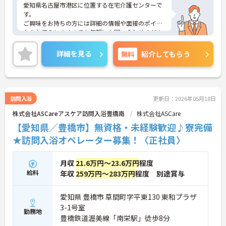
愛知県名古屋市港区に位置する在宅介護センターで
す。
ご興味をお持ちの方には詳細の情報や面接のポイン
トをお伝えしますのでお気軽にお問い合わせくださ
いませ。
詳細を見る
無料
紹介してもらう
訪問入浴
更新日：2026年05月18日
株式会社ASCareアスケア訪問入浴豊橋南
株式会社ASCare
【愛知県／豊橋市】無資格・未経験歓迎♪寮完備
★訪問入浴オペレーター募集！〈正社員〉
月収
21.6万円～23.6万円
程度
給料
年収
259万円～283万円
程度 別途賞与
愛知県 豊橋市 草間町字平東130 東和プラザ
3-1号室
勤務地
豊橋鉄道渥美線「南栄駅」徒歩8分