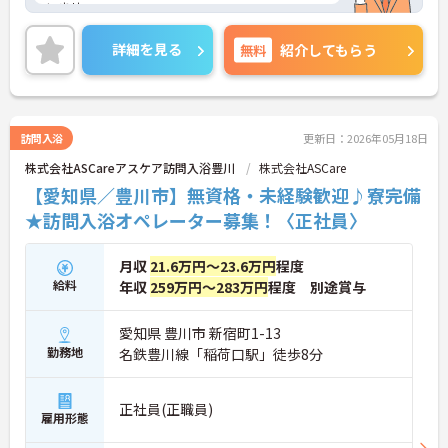
いませ。
詳細を見る
無料
紹介してもらう
訪問入浴
更新日：2026年05月18日
株式会社ASCareアスケア訪問入浴豊川
株式会社ASCare
【愛知県／豊川市】無資格・未経験歓迎♪寮完備
★訪問入浴オペレーター募集！〈正社員〉
月収
21.6万円～23.6万円
程度
給料
年収
259万円～283万円
程度 別途賞与
愛知県 豊川市 新宿町1-13
勤務地
名鉄豊川線「稲荷口駅」徒歩8分
正社員(正職員)
雇用形態