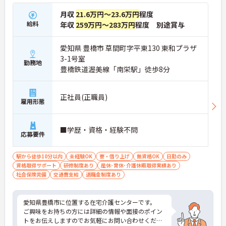
月収
21.6万円～23.6万円
程度
給料
年収
259万円～283万円
程度 別途賞与
愛知県 豊橋市 草間町字平東130 東和プラザ
3-1号室
勤務地
豊橋鉄道渥美線「南栄駅」徒歩8分
正社員(正職員)
雇用形態
■学歴・資格・経験不問
応募要件
駅から徒歩10分以内
未経験OK
寮・借り上げ
無資格OK
日勤のみ
資格取得サポート
研修制度あり
産休･育休･介護休暇取得実績あり
社会保険完備
交通費支給
退職金制度あり
愛知県豊橋市に位置する在宅介護センターです。
ご興味をお持ちの方には詳細の情報や面接のポイン
トをお伝えしますのでお気軽にお問い合わせくださ