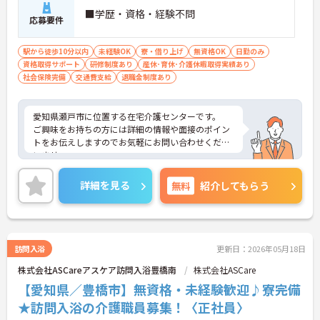
■学歴・資格・経験不問
応募要件
駅から徒歩10分以内
未経験OK
寮・借り上げ
無資格OK
日勤のみ
資格取得サポート
研修制度あり
産休･育休･介護休暇取得実績あり
社会保険完備
交通費支給
退職金制度あり
愛知県瀬戸市に位置する在宅介護センターです。
ご興味をお持ちの方には詳細の情報や面接のポイン
トをお伝えしますのでお気軽にお問い合わせくださ
いませ。
詳細を見る
無料
紹介してもらう
訪問入浴
更新日：2026年05月18日
株式会社ASCareアスケア訪問入浴豊橋南
株式会社ASCare
【愛知県／豊橋市】無資格・未経験歓迎♪寮完備
★訪問入浴の介護職員募集！〈正社員〉