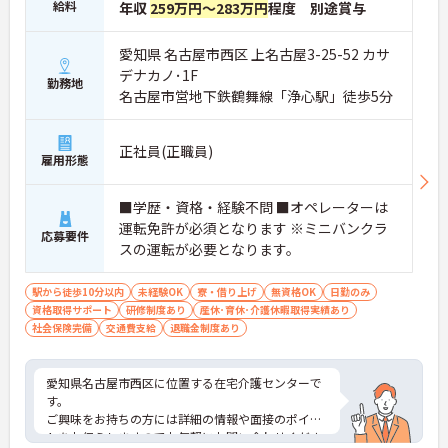
給料
年収
259万円～283万円
程度 別途賞与
愛知県 名古屋市西区 上名古屋3-25-52 カサ
デナカノ･1F
勤務地
名古屋市営地下鉄鶴舞線「浄心駅」徒歩5分
正社員(正職員)
雇用形態
■学歴・資格・経験不問 ■オペレーターは
運転免許が必須となります ※ミニバンクラ
応募要件
スの運転が必要となります。
駅から徒歩10分以内
未経験OK
寮・借り上げ
無資格OK
日勤のみ
資格取得サポート
研修制度あり
産休･育休･介護休暇取得実績あり
社会保険完備
交通費支給
退職金制度あり
愛知県名古屋市西区に位置する在宅介護センターで
す。
ご興味をお持ちの方には詳細の情報や面接のポイン
トをお伝えしますのでお気軽にお問い合わせくださ