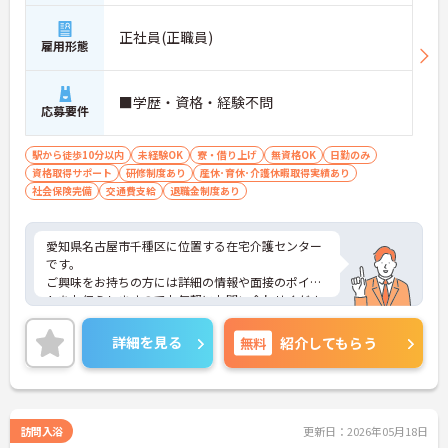
正社員(正職員)
雇用形態
■学歴・資格・経験不問
応募要件
駅から徒歩10分以内
未経験OK
寮・借り上げ
無資格OK
日勤のみ
資格取得サポート
研修制度あり
産休･育休･介護休暇取得実績あり
社会保険完備
交通費支給
退職金制度あり
愛知県名古屋市千種区に位置する在宅介護センター
です。
ご興味をお持ちの方には詳細の情報や面接のポイン
トをお伝えしますのでお気軽にお問い合わせくださ
いませ。
詳細を見る
無料
紹介してもらう
訪問入浴
更新日：2026年05月18日