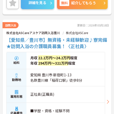
詳細を見る
無料
紹介してもらう
訪問入浴
更新日：2026年05月18日
株式会社ASCareアスケア訪問入浴豊川
株式会社ASCare
【愛知県／豊川市】無資格・未経験歓迎♪寮完備
★訪問入浴の介護職員募集！〈正社員〉
月収
22.2万円～24.2万円
程度
給料
年収
294万円～321万円
程度
愛知県 豊川市 新宿町1-13
勤務地
名鉄豊川線「稲荷口駅」徒歩8分
正社員(正職員)
雇用形態
■学歴・資格・経験不問
応募要件