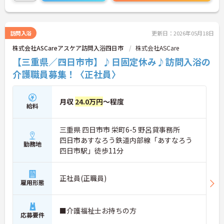
還元されます。
こちらの求人にご興味がございましたら面接のポイ
ントもお伝えしますので是非ご応募お待ちしており
ます。
訪問入浴
更新日：2026年05月18日
株式会社ASCareアスケア訪問入浴四日市
株式会社ASCare
【三重県／四日市市】♪日固定休み♪訪問入浴の
介護職員募集！〈正社員〉
月収
24.0万円
～程度
給料
三重県 四日市市 栄町6-5 野呂貸事務所
四日市あすなろう鉄道内部線「あすなろう
勤務地
四日市駅」徒歩11分
正社員(正職員)
雇用形態
■介護福祉士お持ちの方
応募要件