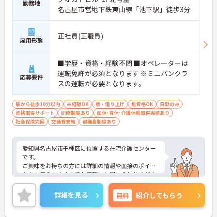
勤務地
名古屋市営地下鉄東山線「池下駅」徒歩3分
正社員(正職員)
雇用形態
■学歴・資格・経験不問 ■オペレーターは
運転免許が必須となります ※ミニバンクラ
応募要件
スの運転が必要となります。
駅から徒歩10分以内
未経験OK
寮・借り上げ
無資格OK
日勤のみ
資格取得サポート
研修制度あり
産休･育休･介護休暇取得実績あり
社会保険完備
交通費支給
退職金制度あり
愛知県名古屋市千種区に位置する在宅介護センター
です。
ご興味をお持ちの方には詳細の情報や面接のポイン
トをお伝えしますのでお気軽にお問い合わせくださ
いませ。
詳細を見る
無料
紹介してもらう