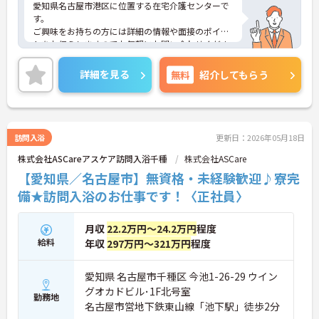
愛知県名古屋市港区に位置する在宅介護センターで
す。
ご興味をお持ちの方には詳細の情報や面接のポイン
トをお伝えしますのでお気軽にお問い合わせくださ
いませ。
詳細を見る
無料
紹介してもらう
訪問入浴
更新日：2026年05月18日
株式会社ASCareアスケア訪問入浴千種
株式会社ASCare
【愛知県／名古屋市】無資格・未経験歓迎♪寮完
備★訪問入浴のお仕事です！〈正社員〉
月収
22.2万円～24.2万円
程度
給料
年収
297万円～321万円
程度
愛知県 名古屋市千種区 今池1-26-29 ウイン
グオカドビル･1F北号室
勤務地
名古屋市営地下鉄東山線「池下駅」徒歩2分