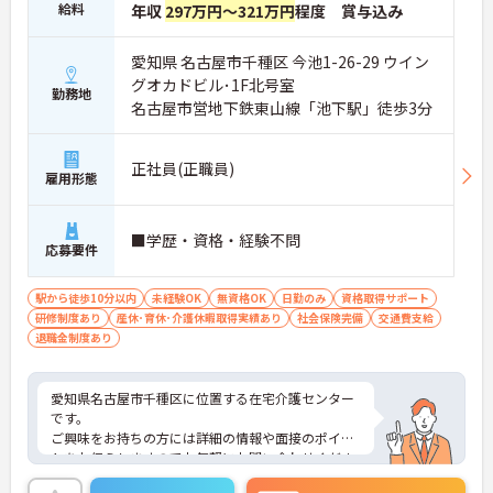
給料
年収
297万円～321万円
程度 賞与込み
愛知県 名古屋市千種区 今池1-26-29 ウイン
グオカドビル･1F北号室
勤務地
名古屋市営地下鉄東山線「池下駅」徒歩3分
正社員(正職員)
雇用形態
■学歴・資格・経験不問
応募要件
駅から徒歩10分以内
未経験OK
無資格OK
日勤のみ
資格取得サポート
研修制度あり
産休･育休･介護休暇取得実績あり
社会保険完備
交通費支給
退職金制度あり
愛知県名古屋市千種区に位置する在宅介護センター
です。
ご興味をお持ちの方には詳細の情報や面接のポイン
トをお伝えしますのでお気軽にお問い合わせくださ
いませ。