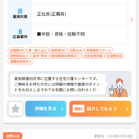
駅」バス・車5分
正社員(正職員)
雇用形態
■学歴・資格・経験不問
応募要件
未経験OK
寮・借り上げ
無資格OK
日勤のみ
資格取得サポート
研修制度あり
産休･育休･介護休暇取得実績あり
社会保険完備
交通費支給
退職金制度あり
愛知県春日井市に位置する在宅介護センターです。
ご興味をお持ちの方には詳細の情報や面接のポイン
トをお伝えしますのでお気軽にお問い合わせくださ
いませ。
詳細を見る
無料
紹介してもらう
訪問入浴
更新日：2026年05月18日