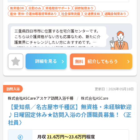
無資格OK
日勤のみ
資格取得サポート
研修制度あり
産休･育休･介護休暇取得実績あり
社会保険完備
交通費支給
退職金制度あり
三重県四日市市に位置する在宅介護センターです。
こちらは介護資格がない方も応募なため、新たに介
護業界にチャレンジしたい方におすすめです。
ご興味をお持ちの方には詳細の情報や面接のポイン
トをお伝えしますのでお気軽にお問い合わせくださ
いませ。
詳細を見る
無料
紹介してもらう
訪問入浴
更新日：2026年05月18日
株式会社ASCareアスケア訪問入浴千種
株式会社ASCare
【愛知県／名古屋市千種区】無資格・未経験歓迎
♪日曜固定休み★訪問入浴の介護職員募集！〈正
社員〉
月収
21.6万円～23.6万円
程度