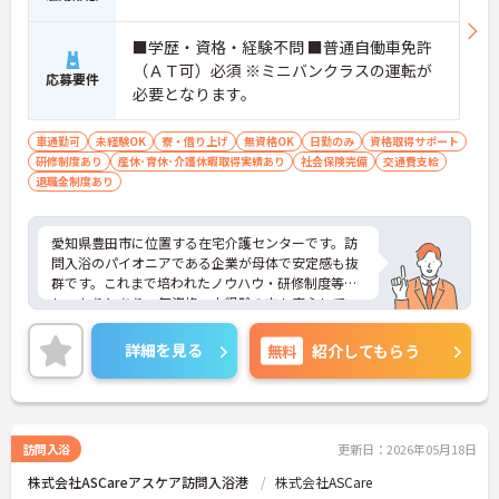
■学歴・資格・経験不問 ■普通自働車免許
（ＡＴ可）必須 ※ミニバンクラスの運転が
応募要件
必要となります。
車通勤可
未経験OK
寮・借り上げ
無資格OK
日勤のみ
資格取得サポート
研修制度あり
産休･育休･介護休暇取得実績あり
社会保険完備
交通費支給
退職金制度あり
愛知県豊田市に位置する在宅介護センターです。訪
問入浴のパイオニアである企業が母体で安定感も抜
群です。これまで培われたノウハウ・研修制度等も
しっかりとあり、無資格・未経験の方も安心してス
タートいただけます。他福利厚生等の待遇面も魅力
です。
詳細を見る
無料
紹介してもらう
ご興味をお持ちの方には詳細の情報や面接のポイン
トをお伝えしますのでお気軽にお問い合わせくださ
いませ。
訪問入浴
更新日：2026年05月18日
株式会社ASCareアスケア訪問入浴港
株式会社ASCare