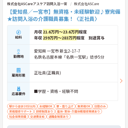
株式会社ASCareアスケア訪問入浴一宮
株式会社ASCare
【愛知県／一宮市】無資格・未経験歓迎♪寮完備
★訪問入浴の介護職員募集！〈正社員〉
月収
21.6万円～23.6万円
程度
給料
年収
259万円～283万円
程度 別途賞与
愛知県 一宮市 新生2-17-7
勤務地
名鉄名古屋本線「名鉄一宮駅」徒歩5分
正社員(正職員)
雇用形態
■学歴・資格・経験不問
応募要件
駅から徒歩10分以内
未経験OK
寮・借り上げ
無資格OK
日勤のみ
資格取得サポート
研修制度あり
産休･育休･介護休暇取得実績あり
社会保険完備
交通費支給
退職金制度あり