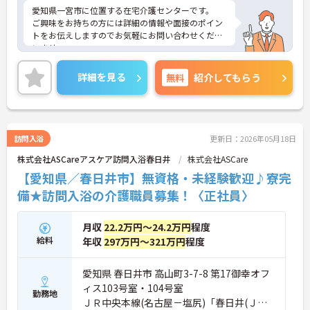
愛知県一宮市に位置する在宅介護センターです。
ご興味をお持ちの方には詳細の情報や面接のポイン
トをお伝えしますのでお気軽にお問い合わせくださ
いませ。
詳細を見る
無料
紹介してもらう
訪問入浴
更新日：2026年05月18日
株式会社ASCareアスケア訪問入浴春日井
株式会社ASCare
【愛知県／春日井市】無資格・未経験歓迎♪寮完
備★訪問入浴の介護職員募集！〈正社員〉
月収
22.2万円～24.2万円
程度
給料
年収
297万円～321万円
程度
愛知県 春日井市 高山町3-7-8 第17御幸オフ
ィス103号室・104号室
勤務地
ＪＲ中央本線(名古屋－塩尻)「春日井(ＪＲ)