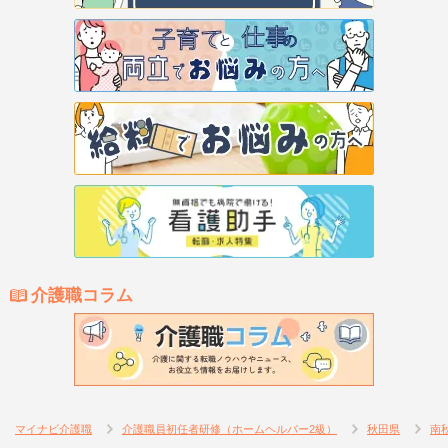
介護職コラム
マイナビ介護職
介護職員初任者研修（ホームヘルパー2級）
秋田県
南