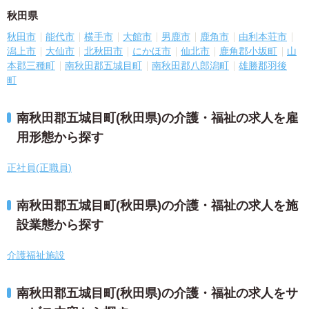
秋田県
秋田市
能代市
横手市
大館市
男鹿市
鹿角市
由利本荘市
潟上市
大仙市
北秋田市
にかほ市
仙北市
鹿角郡小坂町
山
本郡三種町
南秋田郡五城目町
南秋田郡八郎潟町
雄勝郡羽後
町
南秋田郡五城目町(秋田県)の介護・福祉の求人を雇
用形態から探す
正社員(正職員)
南秋田郡五城目町(秋田県)の介護・福祉の求人を施
設業態から探す
介護福祉施設
南秋田郡五城目町(秋田県)の介護・福祉の求人をサ