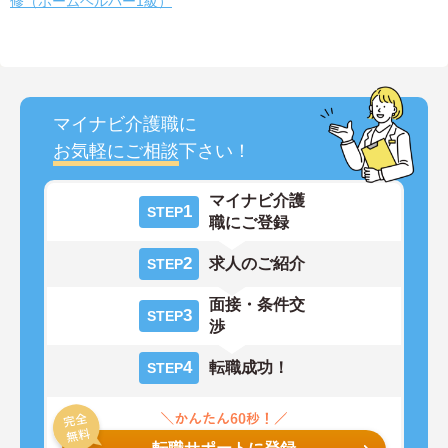
修（ホームヘルパー1級）
マイナビ介護職に
お気軽にご相談
下さい！
マイナビ介護
1
STEP
職にご登録
2
求人のご紹介
STEP
面接・条件交
3
STEP
渉
4
転職成功！
STEP