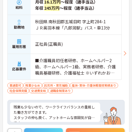
月収
16.1万円
～程度（諸手当込）
給料
年収
245万円
～程度（諸手当込）
秋田県 南秋田郡五城目町 字上町284-1
勤務地
ＪＲ奥羽本線「八郎潟駅」バス・車13分
正社員(正職員)
雇用形態
■介護職員初任者研修、ホームヘルパー2
級、ホームヘルパー1級、実務者研修、介護
応募要件
職員基礎研修、介護福祉士 ※いずれかお持
ちの方
車通勤可
残業少なめ
託児所・育児補助
産休･育休･介護休暇取得実績あり
社会保険完備
交通費支給
退職金制度あり
残業も少ないので、ワークライフバランスの重視し
た働き方ができます。
スタッフの仲も良く、アットホームな雰囲気が自慢
です。
ご興味ある方には、面接対策ポイントなど、詳細を