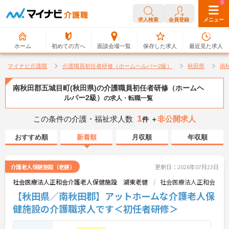
0
0
求人検索
会員登録
メニュー
ホーム
初めての方へ
面談会場一覧
保存した求人
最近見た求人
マイナビ介護職
介護職員初任者研修（ホームヘルパー2級）
秋田県
南
南秋田郡五城目町(秋田県)の介護職員初任者研修（ホームヘ
ルパー2級）
の求人・転職一覧
1
この条件の介護・福祉求人数
非公開求人
件 ＋
おすすめ順
新着順
月収順
年収順
介護老人保健施設（老健）
更新日：2026年07月23日
社会医療法人正和会介護老人保健施設 湖東老健
社会医療法人正和会
【秋田県／南秋田郡】アットホームな介護老人保
健施設の介護職求人です＜初任者研修＞