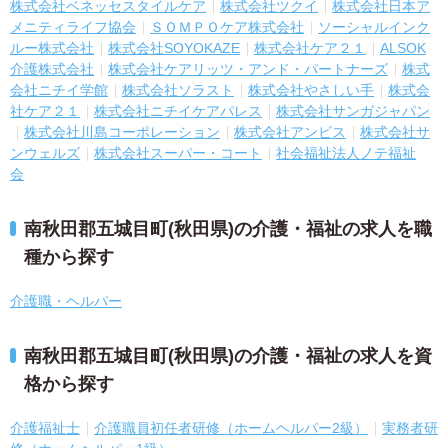
株式会社ベネッセスタイルケア
株式会社ツクイ
株式会社日本ア
メニティライフ協会
ＳＯＭＰＯケア株式会社
ソーシャルインク
ルー株式会社
株式会社SOYOKAZE
株式会社ケア２１
ALSOK
介護株式会社
株式会社ケアリッツ・アンド・パートナーズ
株式
会社ニチイ学館
株式会社ソラスト
株式会社やさしい手
株式会
社ケア２１
株式会社ニチイケアパレス
株式会社サンガジャパン
株式会社川島コーポレーション
株式会社アンビス
株式会社サ
ンウェルズ
株式会社スーパー・コート
社会福祉法人ノテ福祉
会
南秋田郡五城目町(秋田県)の介護・福祉の求人を職
種から探す
介護職・ヘルパー
南秋田郡五城目町(秋田県)の介護・福祉の求人を資
格から探す
介護福祉士
介護職員初任者研修（ホームヘルパー2級）
実務者研