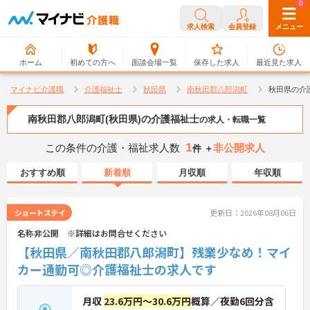
0
0
求人検索
会員登録
メニュー
ホーム
初めての方へ
面談会場一覧
保存した求人
最近見た求人
マイナビ介護職
介護福祉士
秋田県
南秋田郡八郎潟町
秋田県の介
南秋田郡八郎潟町(秋田県)の介護福祉士
の求人・転職一覧
1
この条件の介護・福祉求人数
非公開求人
件 ＋
おすすめ順
新着順
月収順
年収順
ショートステイ
更新日：2026年08月06日
名称非公開 ※詳細はお問合せください
【秋田県／南秋田郡八郎潟町】残業少なめ！マイ
カー通勤可◎介護福祉士の求人です
月収
23.6万円～30.6万円
概算／夜勤6回分含