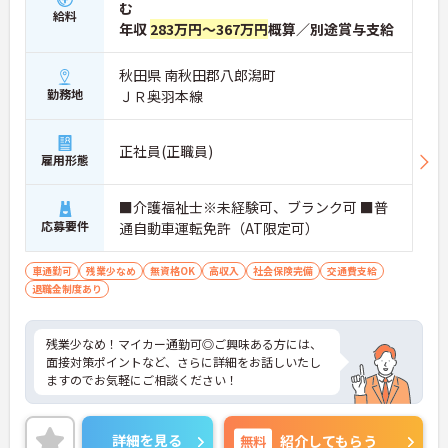
む
給料
年収
283万円～367万円
概算／別途賞与支給
秋田県 南秋田郡八郎潟町
勤務地
ＪＲ奥羽本線
正社員(正職員)
雇用形態
■介護福祉士※未経験可、ブランク可 ■普
応募要件
通自動車運転免許（AT限定可）
車通勤可
残業少なめ
無資格OK
高収入
社会保険完備
交通費支給
退職金制度あり
残業少なめ！マイカー通勤可◎ご興味ある方には、
面接対策ポイントなど、さらに詳細をお話しいたし
ますのでお気軽にご相談ください！
詳細を見る
無料
紹介してもらう