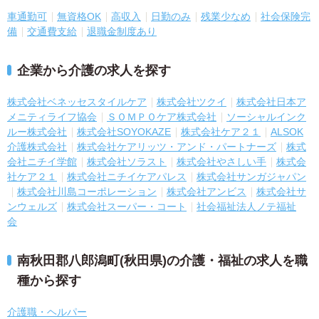
車通勤可
無資格OK
高収入
日勤のみ
残業少なめ
社会保険完
備
交通費支給
退職金制度あり
企業から介護の求人を探す
株式会社ベネッセスタイルケア
株式会社ツクイ
株式会社日本ア
メニティライフ協会
ＳＯＭＰＯケア株式会社
ソーシャルインク
ルー株式会社
株式会社SOYOKAZE
株式会社ケア２１
ALSOK
介護株式会社
株式会社ケアリッツ・アンド・パートナーズ
株式
会社ニチイ学館
株式会社ソラスト
株式会社やさしい手
株式会
社ケア２１
株式会社ニチイケアパレス
株式会社サンガジャパン
株式会社川島コーポレーション
株式会社アンビス
株式会社サ
ンウェルズ
株式会社スーパー・コート
社会福祉法人ノテ福祉
会
南秋田郡八郎潟町(秋田県)の介護・福祉の求人を職
種から探す
介護職・ヘルパー