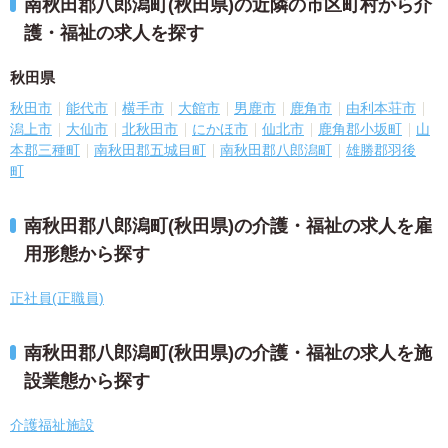
南秋田郡八郎潟町(秋田県)の近隣の市区町村から介
護・福祉の求人を探す
秋田県
秋田市
能代市
横手市
大館市
男鹿市
鹿角市
由利本荘市
潟上市
大仙市
北秋田市
にかほ市
仙北市
鹿角郡小坂町
山
本郡三種町
南秋田郡五城目町
南秋田郡八郎潟町
雄勝郡羽後
町
南秋田郡八郎潟町(秋田県)の介護・福祉の求人を雇
用形態から探す
正社員(正職員)
南秋田郡八郎潟町(秋田県)の介護・福祉の求人を施
設業態から探す
介護福祉施設